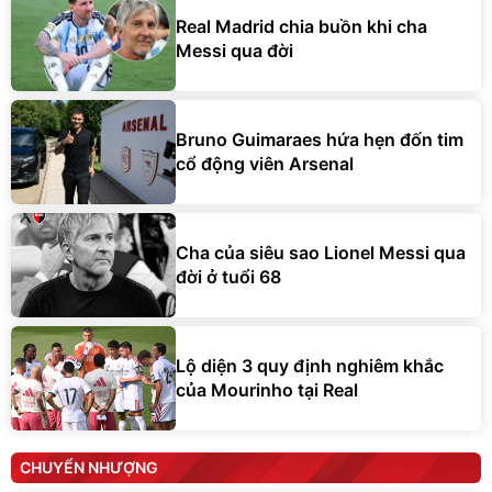
Real Madrid chia buồn khi cha
Messi qua đời
Bruno Guimaraes hứa hẹn đốn tim
cổ động viên Arsenal
Cha của siêu sao Lionel Messi qua
đời ở tuổi 68
Lộ diện 3 quy định nghiêm khắc
của Mourinho tại Real
CHUYỂN NHƯỢNG