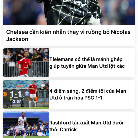
Chelsea cần kiên nhẫn thay vì ruồng bỏ Nicolas
Jackson
Tielemans có thể là mảnh ghép
giúp tuyến giữa Man Utd lột xác
4 điểm sáng, 2 điểm tối của Man
Utd ở trận hòa PSG 1-1
Rashford tái xuất Man Utd dưới
thời Carrick