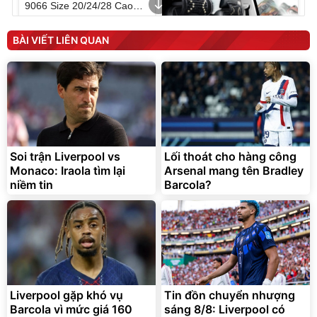
9066 Size 20/24/28 Cao
Cấp
1.000.000
đ
825.000
đ
BÀI VIẾT LIÊN QUAN
Flash Sale
Lót ghế ôtô, nâng lưng
chống nóng giúp thoải mái
trong di chuyển
Soi trận Liverpool vs
Lối thoát cho hàng công
295.000
Monaco: Iraola tìm lại
Arsenal mang tên Bradley
đ
niềm tin
Barcola?
Đã bán nhiều
Liverpool gặp khó vụ
Tin đồn chuyển nhượng
Barcola vì mức giá 160
sáng 8/8: Liverpool có