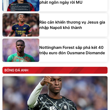
phát ngôn ngày rời MU
Rào cản khiến thương vụ Jesus gia
nhập Napoli khó thành
Nottingham Forest sắp phá két 40
triệu euro đón Ousmane Diomande
BÓNG ĐÁ ANH