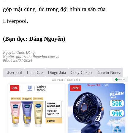
góp mặt cùng lúc trong đội hình ra sân của
Liverpool.
(Bạn đọc: Đăng Nguyễn)
Nguyễn Quốc Đăng
Nguồn: giaitri.thoibaovhnt.com.vn
00:04 28/07/2024
Liverpool
Luis Diaz
Diogo Jota
Cody Gakpo
Darwin Nunez
ADVERTISEMENT
-6%
-63%