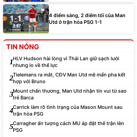
4 điểm sáng, 2 điểm tối của Man
Utd ở trận hòa PSG 1-1
TIN NÓNG
HLV Hudson hài lòng vì Thái Lan giữ sạch lưới
1
nhưng lo về thể lực
Tielemans ra mắt, CĐV Man Utd mê mẩn pha kết
2
hợp với Bruno
Mount chấn thương, Man Utd nhận tin vui từ sao
3
trẻ Barca
Carrick làm rõ tình trạng của Mason Mount sau
4
trận hòa PSG
Carragher ấn tượng cách MU áp đặt thế trận lên
5
PSG