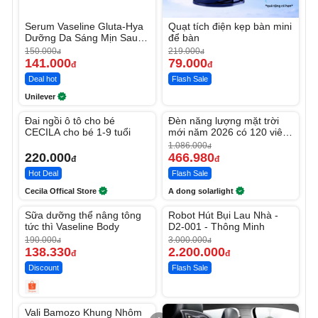
Serum Vaseline Gluta-Hya
Quạt tích điện kẹp bàn mini
Dưỡng Da Sáng Mịn Sau 7
để bàn
Ngày
150.000
219.000
đ
đ
141.000
79.000
đ
đ
Deal hot
Flash Sale
Unilever
Unmute
Unmute
Đai ngồi ô tô cho bé
Đèn năng lượng mặt trời
-56%
CECILA cho bé 1-9 tuổi
mới năm 2026 có 120 viên
LED lớn
1.086.000
đ
220.000
466.980
đ
đ
Hot Deal
Flash Sale
Cecila Offical Store
A dong solarlight
Unmute
Unmute
Sữa dưỡng thể nâng tông
Robot Hút Bụi Lau Nhà -
-27%
-26%
tức thì Vaseline Body
D2-001 - Thông Minh
190.000
3.000.000
đ
đ
138.330
2.200.000
đ
đ
Discount
Flash Sale
Unmute
Vali Bamozo Khung Nhôm