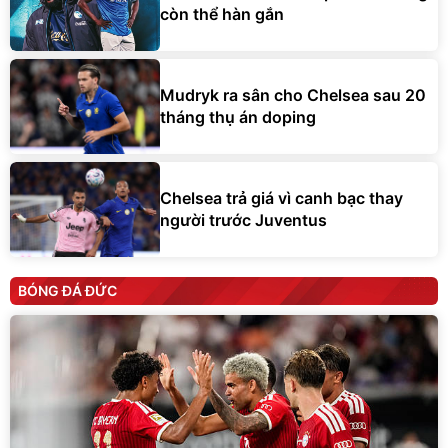
còn thể hàn gắn
Mudryk ra sân cho Chelsea sau 20
tháng thụ án doping
Chelsea trả giá vì canh bạc thay
người trước Juventus
BÓNG ĐÁ ĐỨC