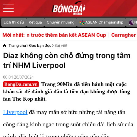
Lịch thi đấu
Kết quả
Chuyển nhượng
ASEAN Championship
N
c thềm bán kết ASEAN Cup
Carragher ấn tượng cách MU á
Mới nhất:
Trang chủ
Góc bạn đọc
Bài viết
Diaz không còn chỗ đứng trong tâm
trí NHM Liverpool
00:04 28/07/2024
Trang 90Min đã tiến hành một cuộc
BongDa.com.vn
khảo sát để đánh giá đâu là tiền đạo không được lòng
fan The Kop nhất.
Liverpool
đã may mắn sở hữu những tài năng tấn
công đáng kinh ngạc trong suốt chiều dài lịch sử của
mình, đặc biệt là trong những năm gần đây.