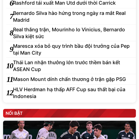
6
Rashford tái xuất Man Utd dưới thời Carrick
Bernardo Silva hào hứng trong ngày ra mắt Real
7
Madrid
Real thắng trận, Mourinho lo Vinicius, Bernardo
8
Silva kiệt sức
Maresca xóa bỏ quy trình bầu đội trưởng của Pep
9
tại Man City
Thái Lan nhận thưởng lớn trước thềm bán kết
10
ASEAN Cup
11
Mason Mount dính chấn thương ở trận gặp PSG
HLV Herdman hạ thấp AFF Cup sau thất bại của
12
Indonesia
NỔI BẬT