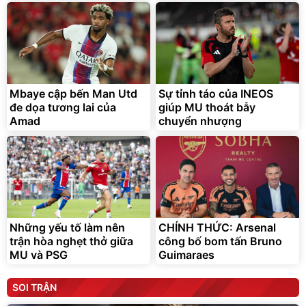
Mbaye cập bến Man Utd
Sự tỉnh táo của INEOS
đe dọa tương lai của
giúp MU thoát bẫy
Amad
chuyển nhượng
Những yếu tố làm nên
CHÍNH THỨC: Arsenal
trận hòa nghẹt thở giữa
công bố bom tấn Bruno
MU và PSG
Guimaraes
SOI TRẬN