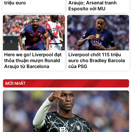
triệu euro
Araujo; Arsenal tranh
Esposito với MU
Here we go! Liverpool đạt
Liverpool chốt 115 triệu
thỏa thuận mượn Ronald
euro cho Bradley Barcola
Araujo từ Barcelona
của PSG
MỚI NHẤT