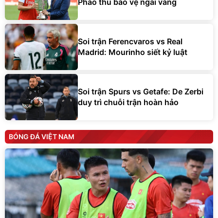
Pháo thủ bảo vệ ngai vàng
Soi trận Ferencvaros vs Real
Madrid: Mourinho siết kỷ luật
Soi trận Spurs vs Getafe: De Zerbi
duy trì chuỗi trận hoàn hảo
BÓNG ĐÁ VIỆT NAM