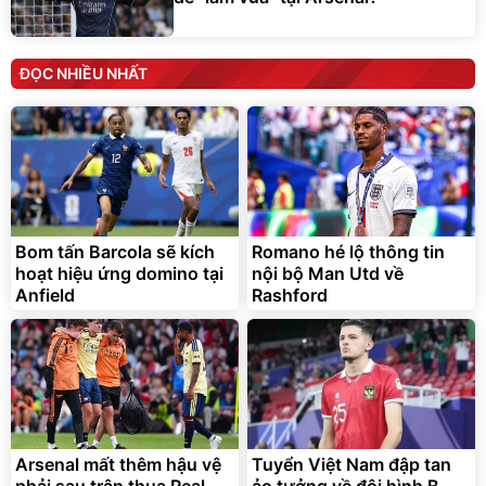
ĐỌC NHIỀU NHẤT
Bom tấn Barcola sẽ kích
Romano hé lộ thông tin
hoạt hiệu ứng domino tại
nội bộ Man Utd về
Anfield
Rashford
Arsenal mất thêm hậu vệ
Tuyển Việt Nam đập tan
phải sau trận thua Real
ảo tưởng về đội hình B