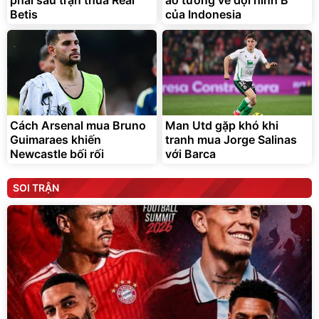
Betis
của Indonesia
Cách Arsenal mua Bruno
Man Utd gặp khó khi
Guimaraes khiến
tranh mua Jorge Salinas
Newcastle bối rối
với Barca
SOI TRẬN