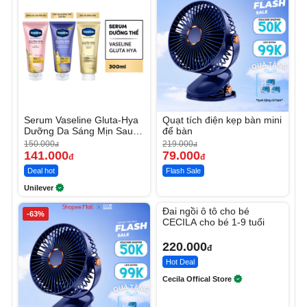
Serum Vaseline Gluta-Hya
Quạt tích điện kẹp bàn mini
Dưỡng Da Sáng Mịn Sau 7
để bàn
Ngày
150.000
219.000
đ
đ
141.000
79.000
đ
đ
Deal hot
Flash Sale
Unilever
Unmute
Đai ngồi ô tô cho bé
-63%
CECILA cho bé 1-9 tuổi
220.000
đ
Hot Deal
Cecila Offical Store