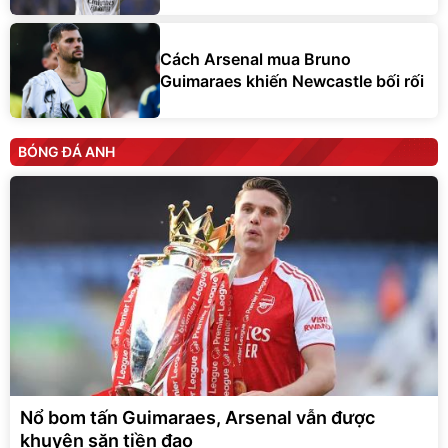
Cách Arsenal mua Bruno
Guimaraes khiến Newcastle bối rối
BÓNG ĐÁ ANH
Nổ bom tấn Guimaraes, Arsenal vẫn được
khuyên săn tiền đạo