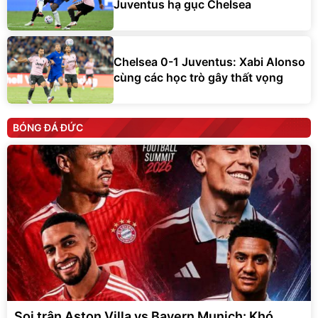
Juventus hạ gục Chelsea
Chelsea 0-1 Juventus: Xabi Alonso
cùng các học trò gây thất vọng
BÓNG ĐÁ ĐỨC
Soi trận Aston Villa vs Bayern Munich: Khó