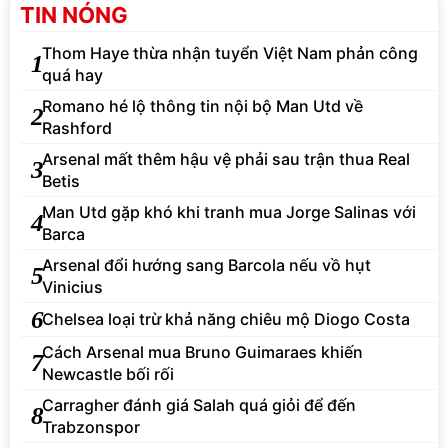
TIN NÓNG
Thom Haye thừa nhận tuyển Việt Nam phản công
1
quá hay
Romano hé lộ thông tin nội bộ Man Utd về
2
Rashford
Arsenal mất thêm hậu vệ phải sau trận thua Real
3
Betis
Man Utd gặp khó khi tranh mua Jorge Salinas với
4
Barca
Arsenal đổi hướng sang Barcola nếu vồ hụt
5
Vinicius
6
Chelsea loại trừ khả năng chiêu mộ Diogo Costa
Cách Arsenal mua Bruno Guimaraes khiến
7
Newcastle bối rối
Carragher đánh giá Salah quá giỏi để đến
8
Trabzonspor