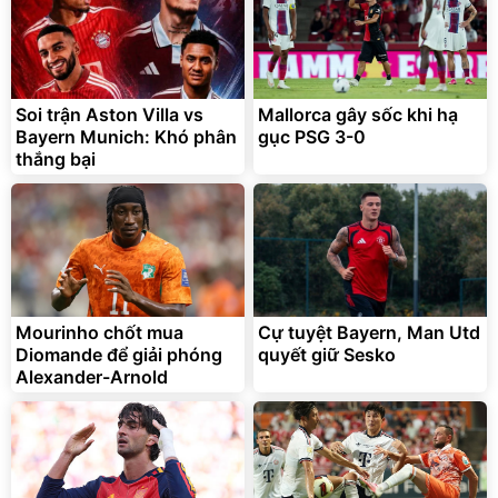
Lót ghế ôtô, nâng lưng
chống nóng giúp thoải mái
trong di chuyển
295.000
Soi trận Aston Villa vs
Mallorca gây sốc khi hạ
đ
Bayern Munich: Khó phân
gục PSG 3-0
Đã bán nhiều
thắng bại
Mourinho chốt mua
Cự tuyệt Bayern, Man Utd
Diomande để giải phóng
quyết giữ Sesko
Alexander-Arnold