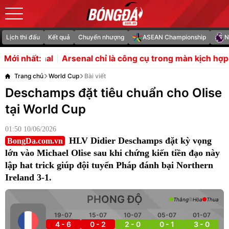
Lịch thi đấu
Kết quả
Chuyển nhượng
ASEAN Championship
N
nal chỉ là công cụ trong màn kịch hợp đồng của Vinicius?
Mới nhất:
Trang chủ
World Cup
Bài viết
Deschamps đặt tiêu chuẩn cho Olise
tại World Cup
01:50 10/06/2026
HLV Didier Deschamps đặt kỳ vọng
BongDa.com.vn
lớn vào Michael Olise sau khi chứng kiến tiền đạo này
lập hat trick giúp đội tuyển Pháp đánh bại Northern
Ireland 3-1.
PHONG ĐỘ
Thắng
Hòa
Thua
19-07
15-07
10-07
05-07
01-07
4 - 6
0 - 2
2 - 0
0 - 1
3 - 0