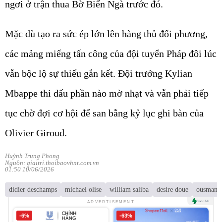
ngơi ở trận thua Bờ Biển Ngà trước đó.
Mặc dù tạo ra sức ép lớn lên hàng thủ đối phương,
các mảng miếng tấn công của đội tuyển Pháp đôi lúc
vẫn bộc lộ sự thiếu gắn kết. Đội trưởng Kylian
Mbappe thi đấu phần nào mờ nhạt và vẫn phải tiếp
tục chờ đợi cơ hội để san bằng kỷ lục ghi bàn của
Olivier Giroud.
Huỳnh Trung Phong
Nguồn: giaitri.thoibaovhnt.com.vn
01:50 10/06/2026
didier deschamps
michael olise
william saliba
desire doue
ousmane
ADVERTISEMENT
-6%
-63%