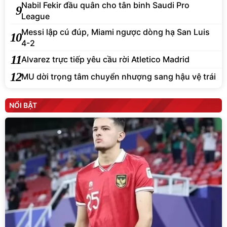
Nabil Fekir đầu quân cho tân binh Saudi Pro
9
League
Messi lập cú đúp, Miami ngược dòng hạ San Luis
10
4-2
11
Alvarez trực tiếp yêu cầu rời Atletico Madrid
12
MU dời trọng tâm chuyển nhượng sang hậu vệ trái
NỔI BẬT