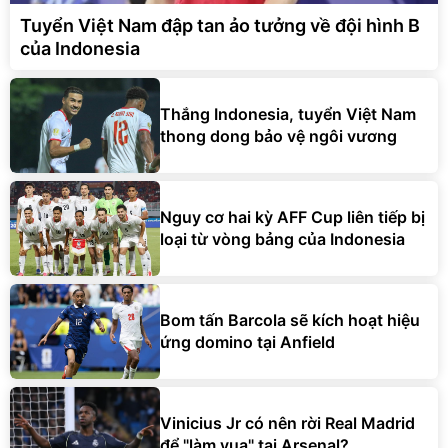
Tuyển Việt Nam đập tan ảo tưởng về đội hình B
của Indonesia
Thắng Indonesia, tuyển Việt Nam
thong dong bảo vệ ngôi vương
Nguy cơ hai kỳ AFF Cup liên tiếp bị
loại từ vòng bảng của Indonesia
Bom tấn Barcola sẽ kích hoạt hiệu
ứng domino tại Anfield
Vinicius Jr có nên rời Real Madrid
để "làm vua" tại Arsenal?