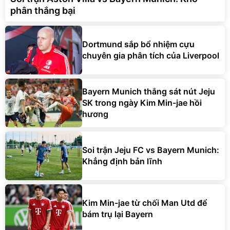
phân thắng bại
Dortmund sắp bổ nhiệm cựu
chuyên gia phân tích của Liverpool
Bayern Munich thắng sát nút Jeju
SK trong ngày Kim Min-jae hồi
hương
Soi trận Jeju FC vs Bayern Munich:
Khẳng định bản lĩnh
Kim Min-jae từ chối Man Utd để
bám trụ lại Bayern