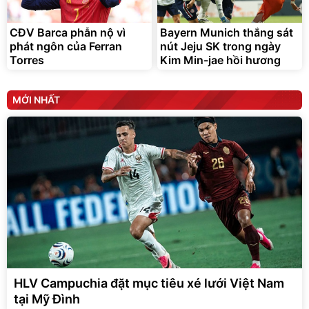
CĐV Barca phẫn nộ vì
Bayern Munich thắng sát
phát ngôn của Ferran
nút Jeju SK trong ngày
Torres
Kim Min-jae hồi hương
MỚI NHẤT
HLV Campuchia đặt mục tiêu xé lưới Việt Nam
tại Mỹ Đình