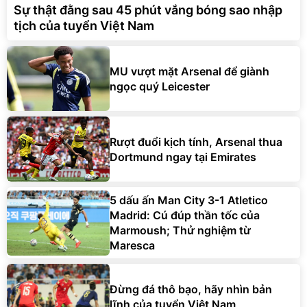
Sự thật đằng sau 45 phút vắng bóng sao nhập
tịch của tuyển Việt Nam
MU vượt mặt Arsenal để giành
ngọc quý Leicester
Rượt đuổi kịch tính, Arsenal thua
Dortmund ngay tại Emirates
5 dấu ấn Man City 3-1 Atletico
Madrid: Cú đúp thần tốc của
Marmoush; Thử nghiệm từ
Maresca
Đừng đá thô bạo, hãy nhìn bản
lĩnh của tuyển Việt Nam