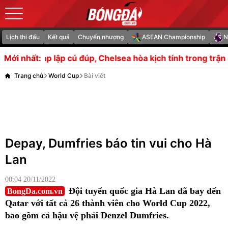
Lịch thi đấu
Kết quả
Chuyển nhượng
ASEAN Championship
N
đúp, Chelsea hòa kịch tính trong trận cầu 6 bàn
Mất bộ đ
Mới nhất:
Trang chủ
World Cup
Bài viết
Depay, Dumfries báo tin vui cho Hà
Lan
00:04 20/11/2022
Đội tuyển quốc gia Hà Lan đã bay đến
BongDa.com.vn
Qatar với tất cả 26 thành viên cho World Cup 2022,
bao gồm cả hậu vệ phải Denzel Dumfries.