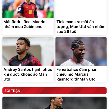
Mất Rodri, Real Madrid
Tielemans ra mắt ấn
nhắm mua Zubimendi
tượng, Man Utd vẫn nhắm
sao 26 tuổi
Andrey Santos hạnh phúc
Fenerbahce đàm phán
khi được khoác áo Man
chiêu mộ Marcus
Utd
Rashford từ Man Utd
SOI TRẬN