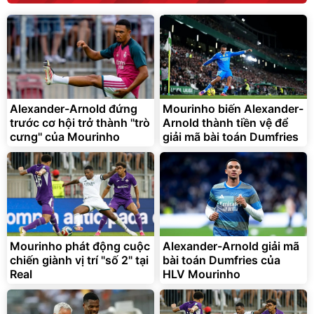
Alexander-Arnold đứng
Mourinho biến Alexander-
trước cơ hội trở thành ''trò
Arnold thành tiền vệ để
cưng'' của Mourinho
giải mã bài toán Dumfries
Mourinho phát động cuộc
Alexander-Arnold giải mã
chiến giành vị trí "số 2" tại
bài toán Dumfries của
Real
HLV Mourinho