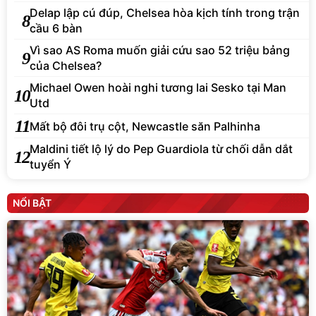
Delap lập cú đúp, Chelsea hòa kịch tính trong trận
8
cầu 6 bàn
Vì sao AS Roma muốn giải cứu sao 52 triệu bảng
9
của Chelsea?
Michael Owen hoài nghi tương lai Sesko tại Man
10
Utd
11
Mất bộ đôi trụ cột, Newcastle săn Palhinha
Maldini tiết lộ lý do Pep Guardiola từ chối dẫn dắt
12
tuyển Ý
NỔI BẬT