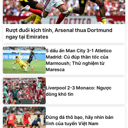
Rượt đuổi kịch tính, Arsenal thua Dortmund
ngay tại Emirates
5 dấu ấn Man City 3-1 Atletico
Madrid: Cú đúp thần tốc của
Marmoush; Thử nghiệm từ
Maresca
Liverpool 2-3 Monaco: Ngược
dòng khó tin
Đừng đá thô bạo, hãy nhìn bản
lĩnh của tuyển Việt Nam