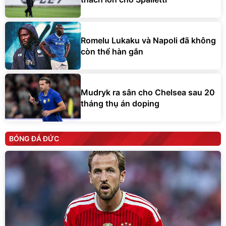
Romelu Lukaku và Napoli đã không
còn thể hàn gắn
Mudryk ra sân cho Chelsea sau 20
tháng thụ án doping
BÓNG ĐÁ ĐỨC