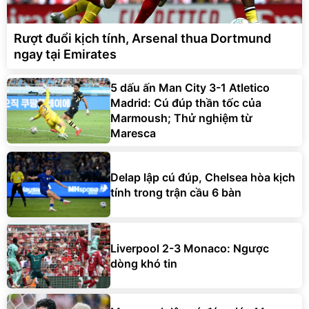
Rượt đuổi kịch tính, Arsenal thua Dortmund
ngay tại Emirates
5 dấu ấn Man City 3-1 Atletico
Madrid: Cú đúp thần tốc của
Marmoush; Thử nghiệm từ
Maresca
Delap lập cú đúp, Chelsea hòa kịch
tính trong trận cầu 6 bàn
Liverpool 2-3 Monaco: Ngược
dòng khó tin