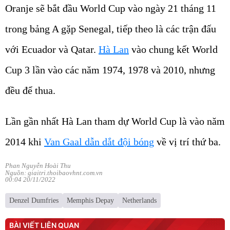
Oranje sẽ bắt đầu World Cup vào ngày 21 tháng 11
trong bảng A gặp Senegal, tiếp theo là các trận đấu
với Ecuador và Qatar.
Hà Lan
vào chung kết World
Cup 3 lần vào các năm 1974, 1978 và 2010, nhưng
đều để thua.
Lần gần nhất Hà Lan tham dự World Cup là vào năm
2014 khi
Van Gaal dẫn dắt đội bóng
về vị trí thứ ba.
Phan Nguyễn Hoài Thu
Nguồn: giaitri.thoibaovhnt.com.vn
00:04 20/11/2022
Denzel Dumfries
Memphis Depay
Netherlands
BÀI VIẾT LIÊN QUAN