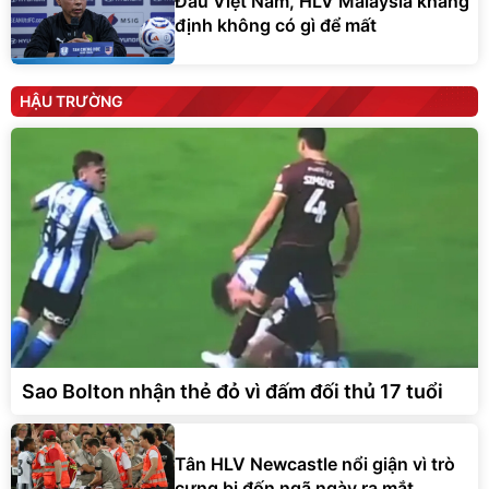
Đấu Việt Nam, HLV Malaysia khẳng
định không có gì để mất
HẬU TRƯỜNG
Sao Bolton nhận thẻ đỏ vì đấm đối thủ 17 tuổi
Tân HLV Newcastle nổi giận vì trò
cưng bị đốn ngã ngày ra mắt