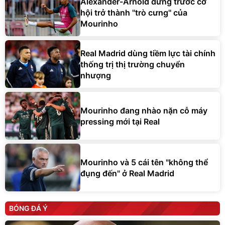
Alexander-Arnold đứng trước cơ
hội trở thành ''trò cưng'' của
Mourinho
Real Madrid dùng tiềm lực tài chính
thống trị thị trường chuyển
nhượng
Mourinho đang nhào nặn cỗ máy
pressing mới tại Real
Mourinho và 5 cái tên "không thể
đụng đến" ở Real Madrid
BÓNG ĐÁ Ý