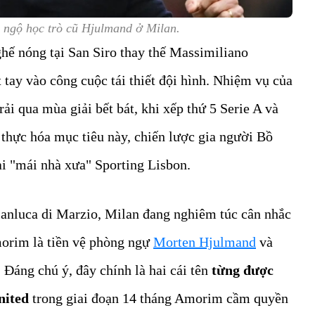
 ngộ học trò cũ Hjulmand ở Milan.
ghế nóng tại San Siro thay thế Massimiliano
tay vào công cuộc tái thiết đội hình. Nhiệm vụ của
rải qua mùa giải bết bát, khi xếp thứ 5 Serie A và
thực hóa mục tiêu này, chiến lược gia người Bồ
i "mái nhà xưa" Sporting Lisbon.
anluca di Marzio, Milan đang nghiêm túc cân nhắc
morim là tiền vệ phòng ngự
Morten Hjulmand
và
. Đáng chú ý, đây chính là hai cái tên
từng được
nited
trong giai đoạn 14 tháng Amorim cầm quyền