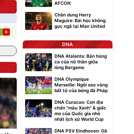
AFCON
Chân dung Harry
Maguire: Bài học không
gục ngã tại Man United
T
B
DNA
DNA Atalanta: Bản hùng
ca của nữ thần giữa
lòng Bergamo
DNA Olympique
Marseille: Ngôi sao vàng
bất tử của bóng đá Pháp
DNA Curacao: Cơn địa
chấn "màu Xanh" & giấc
mơ của Quốc gia nhỏ
nhất lịch sử World Cup
DNA PSV Eindhoven: Gã