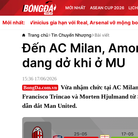
MỚI NHẤT
ASEAN CUP 2026
LỊCH
icius gia hạn với Real, Arsenal vỡ mộng bom tấn
Sesko 
Mới nhất:
Trang chủ
Tin Chuyển Nhượng
Bài viết
Đến AC Milan, Amor
dang dở khi ở MU
15:36 17/06/2026
Vừa nhậm chức tại AC Milan
BongDa.com.vn
Francisco Trincao và Morten Hjulmand từ S
dẫn dắt Man United.
25-05
17-05