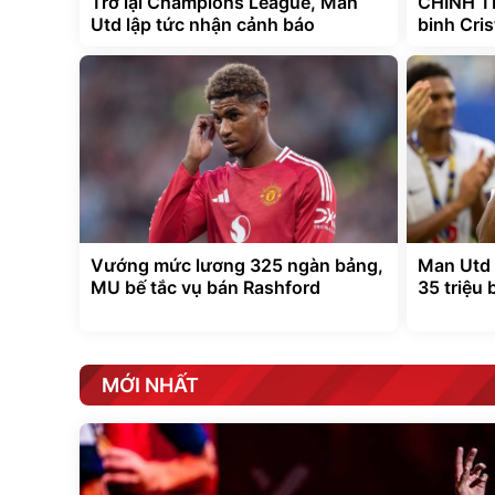
Trở lại Champions League, Man
CHÍNH T
Utd lập tức nhận cảnh báo
binh Cri
Vướng mức lương 325 ngàn bảng,
Man Utd 
MU bế tắc vụ bán Rashford
35 triệu
MỚI NHẤT