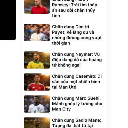
Ramsey: Trái tim thép
ẩn sau đôi chân thủy
tinh
Chân dung Dimitri
Payet: Kẻ lãng du và
những đường cong vượt
thời gian
xe cầm
Chân dung Neymar: Vũ
ửa cao áp
điệu dang dở của hoàng
t tuyết
0
tử không ngai
đ
ều
Chân dung Casemiro: Di
sản của một chiến binh
tại Man Utd
Bạt phủ xe ô tô
Xe đạp điện trợ
cao cấp, tráng
lực G-Force C14
nhôm 03 lớp
gấp gọn bỏ cốp
392.000
9.900.000
đ
đ
Chân dung Marc Guehi:
tiện lợi
325.000
7.092.000
đ
đ
Mảnh ghép lý tưởng cho
Đã bán nhiều
Đang xem nhiều
Man City
G-FORCE VIETNA
Chân dung Sadio Mane:
Tượng đài bất tử tại