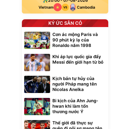
20:00 - 07-08-2026
Vietnam
Cambodia
VS
KÝ ỨC SÂN CỎ
Cơn ác mộng Paris và
90 phút kỳ lạ của
Ronaldo năm 1998
Khi áp lực quốc gia đẩy
Messi đến giới hạn từ bỏ
Kịch bản tự hủy của
người Pháp mang tên
Nicolas Anelka
Bi kịch của Ahn Jung-
hwan khi làm tổn
thương nước Ý
Thế giới đã thực sự
quên đi nỗi sợ mang tên