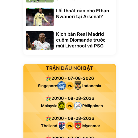
Lối thoát nào cho Ethan
Nwaneri tại Arsenal?
Kịch bản Real Madrid
cuỗm Diomande trước
mũi Liverpool và PSG
TRẬN ĐẤU NỔI BẬT
20:00 - 07-08-2026
Singapore
Indonesia
VS
20:00 - 08-08-2026
Malaysia
Philippines
VS
20:00 - 08-08-2026
Thailand
Myanmar
VS