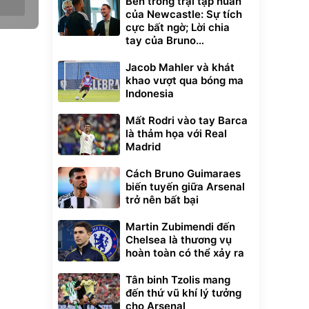
Bên trong trại tập huấn
của Newcastle: Sự tích
cực bất ngờ; Lời chia
tay của Bruno
Guimaraes
Jacob Mahler và khát
khao vượt qua bóng ma
Indonesia
Mất Rodri vào tay Barca
là thảm họa với Real
Madrid
Cách Bruno Guimaraes
biến tuyến giữa Arsenal
trở nên bất bại
Martin Zubimendi đến
Chelsea là thương vụ
hoàn toàn có thể xảy ra
Tân binh Tzolis mang
đến thứ vũ khí lý tưởng
cho Arsenal