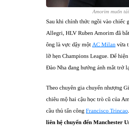
Amorim muốn tái
Sau khi chính thức ngồi vào chiếc 
Allegri, HLV Ruben Amorim đã bắt 
ông là vực dậy một
AC Milan
vừa t
lỡ hẹn Champions League. Để hiện 
Đào Nha đang hướng ánh mắt trở lạ
Theo chuyên gia chuyển nhượng Gi
chiêu mộ hai cậu học trò cũ của A
cầu thủ tấn công
Francisco Trincao
liên hệ chuyển đến Manchester U