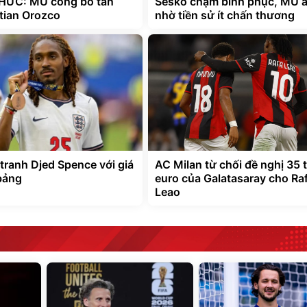
HỨC: MU công bố tân
Sesko chậm bình phục, MU 
stian Orozco
nhờ tiền sử ít chấn thương
tranh Djed Spence với giá
AC Milan từ chối đề nghị 35 t
 bảng
euro của Galatasaray cho Ra
Leao