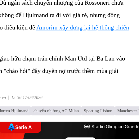
 Dù ngân sách chuyển nhượng của Rossoneri chưa
 không để Hjulmand ra đi với giá rẻ, nhưng động
ạo điều kiện để
Amorim xây dựng lại hệ thống chiến
 giao hữu chạm trán chính Man Utd tại Ba Lan vào
n "chào hỏi" đầy duyên nợ trước thềm mùa giải
m.vn
15:36 17/06/2026
orten Hjulmand
chuyển nhượng AC Milan
Sporting Lisbon
Manchester 
Stadio Olimpico Grande
Serie A