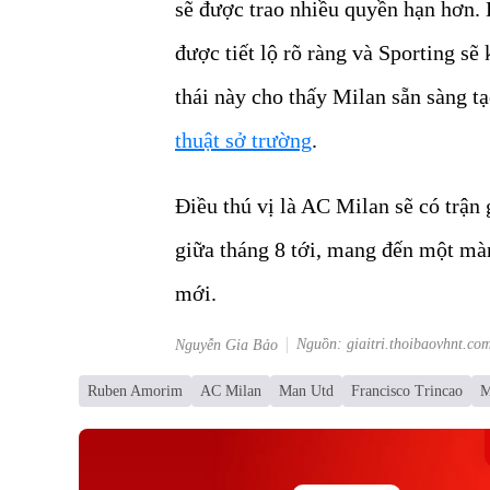
sẽ được trao nhiều quyền hạn hơn.
được tiết lộ rõ ràng và Sporting sẽ
thái này cho thấy Milan sẵn sàng t
thuật sở trường
.
Điều thú vị là AC Milan sẽ có trận
giữa tháng 8 tới, mang đến một mà
mới.
Nguồn: giaitri.thoibaovhnt.co
Nguyễn Gia Bảo
Ruben Amorim
AC Milan
Man Utd
Francisco Trincao
M