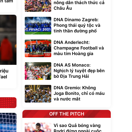
an tâm
nông dân thách thức cả
Châu Âu
DNA Dinamo Zagreb:
Phong thái quý tộc và
tinh thần đường phố
DNA Anderlecht:
Champagne Football và
màu tím Hoàng gia
DNA AS Monaco:
Nghịch lý tuyệt đẹp bên
riệu
bờ Địa Trung Hải
fael
DNA Gremio: Không
Joga Bonito, chỉ có máu
và nước mắt
OFF THE PITCH
Vì sao Quả bóng vàng
Rodri đứng ngoài cuộc