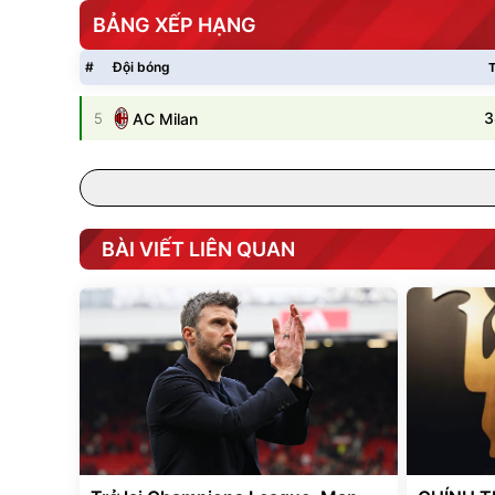
BẢNG XẾP HẠNG
#
Đội bóng
T
3
5
AC Milan
BÀI VIẾT LIÊN QUAN