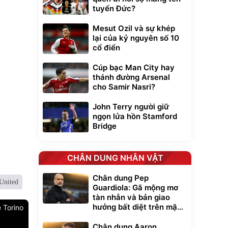
tuyển Đức?
Mesut Ozil và sự khép
lại của kỷ nguyên số 10
cổ điển
Cúp bạc Man City hay
thánh đường Arsenal
cho Samir Nasri?
John Terry người giữ
ngọn lửa hồn Stamford
Bridge
CHÂN DUNG NHÂN VẬT
Chân dung Pep
United
Guardiola: Gã mộng mơ
tàn nhẫn và bản giao
hưởng bất diệt trên mặt
 Torino
cỏ xanh
Chân dung Aaron