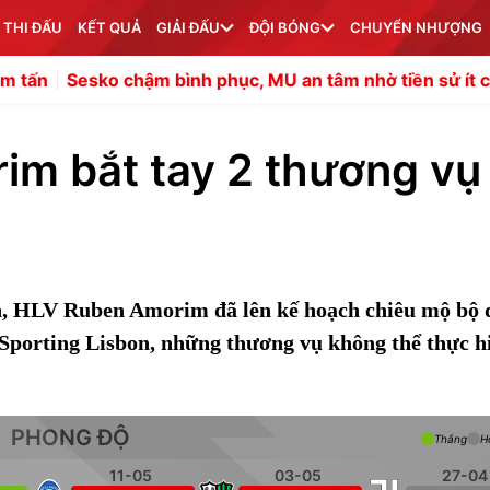
 THI ĐẤU
KẾT QUẢ
GIẢI ĐẤU
ĐỘI BÓNG
CHUYỂN NHƯỢNG
chậm bình phục, MU an tâm nhờ tiền sử ít chấn thương
im bắt tay 2 thương vụ
, HLV Ruben Amorim đã lên kế hoạch chiêu mộ bộ 
porting Lisbon, những thương vụ không thể thực h
PHONG ĐỘ
Thắng
H
11-05
03-05
27-04