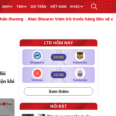
ANH
TBN
SOI TRẬN
VIỆT NAM
KHÁC
Alan Shearer trầm trồ trước hàng tiền vệ của Arteta
Vướn
LTĐ HÔM NAY
20:00
Singapore
Indonesia
đôi
20:00
iện khi
Vietnam
Cambodia
Xem thêm
òa
Thua
NỔI BẬT