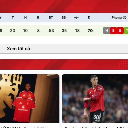
r
T
H
B
BT
BB
+/-
Đ
Phong độ
8
20
10
8
53
35
18
70
H
B
B
Xem tất cả