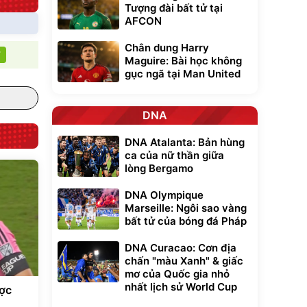
Tượng đài bất tử tại
AFCON
Chân dung Harry
T
Maguire: Bài học không
gục ngã tại Man United
DNA
DNA Atalanta: Bản hùng
ca của nữ thần giữa
lòng Bergamo
DNA Olympique
Marseille: Ngôi sao vàng
bất tử của bóng đá Pháp
DNA Curacao: Cơn địa
chấn "màu Xanh" & giấc
mơ của Quốc gia nhỏ
nhất lịch sử World Cup
ược