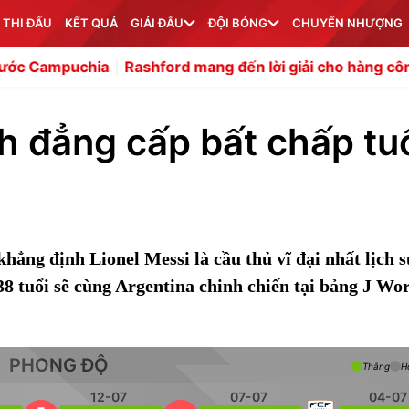
 THI ĐẤU
KẾT QUẢ
GIẢI ĐẤU
ĐỘI BÓNG
CHUYỂN NHƯỢNG
ia
Rashford mang đến lời giải cho hàng công của Carrick
 đẳng cấp bất chấp tu
ng định Lionel Messi là cầu thủ vĩ đại nhất lịch s
38 tuổi sẽ cùng Argentina chinh chiến tại bảng J Wo
PHONG ĐỘ
Thắng
H
12-07
07-07
04-07