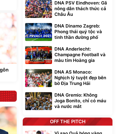
DNA PSV Eindhoven: Gã
nông dân thách thức cả
Châu Âu
DNA Dinamo Zagreb:
Phong thái quý tộc và
tinh thần đường phố
DNA Anderlecht:
Champagne Football và
màu tím Hoàng gia
ngôn
DNA AS Monaco:
Nghịch lý tuyệt đẹp bên
bờ Địa Trung Hải
DNA Gremio: Không
Joga Bonito, chỉ có máu
và nước mắt
OFF THE PITCH
Vì sao Quả bóng vàng