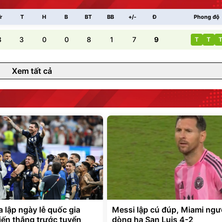
r
T
H
B
BT
BB
+/-
Đ
Phong độ
3
3
0
0
8
1
7
9
T
T
Xem tất cả
 lập ngày lễ quốc gia
Messi lập cú đúp, Miami ng
ến thắng trước tuyển
dòng hạ San Luis 4-2