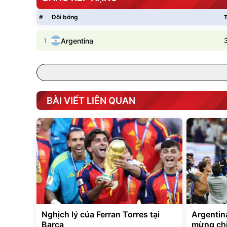
#
Đội bóng
T
1
Argentina
BÀI VIẾT LIÊN QUAN
Nghịch lý của Ferran Torres tại
Argentina
Barca
mừng chi