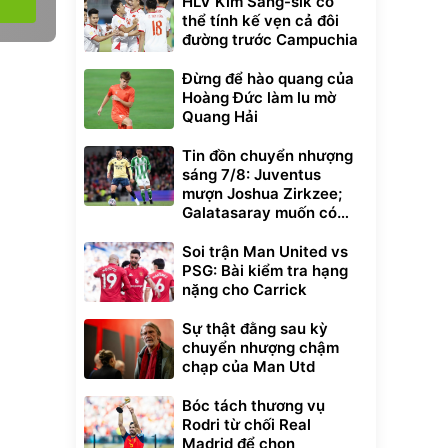
HLV Kim Sang-sik có
thể tính kế vẹn cả đôi
đường trước Campuchia
Đừng để hào quang của
Hoàng Đức làm lu mờ
Quang Hải
Tin đồn chuyển nhượng
sáng 7/8: Juventus
mượn Joshua Zirkzee;
Galatasaray muốn có
Gabriel Martinelli
Soi trận Man United vs
PSG: Bài kiểm tra hạng
nặng cho Carrick
Sự thật đằng sau kỳ
chuyển nhượng chậm
chạp của Man Utd
Bóc tách thương vụ
Rodri từ chối Real
Madrid để chọn