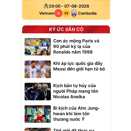
20:00 - 07-08-2026
Vietnam
Cambodia
VS
KÝ ỨC SÂN CỎ
Cơn ác mộng Paris và
90 phút kỳ lạ của
Ronaldo năm 1998
Khi áp lực quốc gia đẩy
Messi đến giới hạn từ bỏ
Kịch bản tự hủy của
người Pháp mang tên
Nicolas Anelka
Bi kịch của Ahn Jung-
hwan khi làm tổn
thương nước Ý
Thế giới đã thực sự