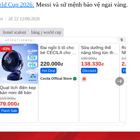
rld Cup 2026:
Messi và sứ mệnh bảo vệ ngai vàng.
vn
18:22 12/06/2026
lionel scaloni
bảng j world cup
Unmute
Unmute
Unmute
ADVERTISEMENT
Đai ngồi ô tô cho
Sữa dưỡng thể
Robot Hú
-63%
-27%
bé CECILA cho bé
nâng tông tức thì
Nhà - D2
1-9 tuổi
Vaseline Body
Thông M
190.000
3.000.000
đ
220.000
138.330
2.200.
đ
đ
Hot Deal
Discount
Flash Sale
Cecila Offical Store
Quạt tích điện kẹp
bàn mini để bàn
219.000
đ
79.000
đ
Flash Sale