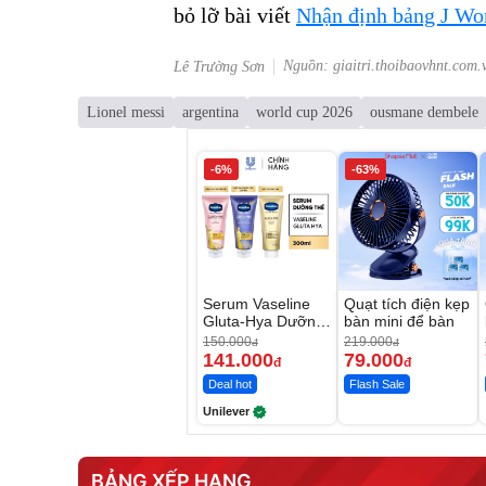
bỏ lỡ bài viết
Nhận định bảng J Wo
Nguồn: giaitri.thoibaovhnt.com.
Lê Trường Sơn
Lionel messi
argentina
world cup 2026
ousmane dembele
-6%
-63%
Serum Vaseline
Quạt tích điện kẹp
Gluta-Hya Dưỡng
bàn mini để bàn
Da Sáng Mịn Sau
150.000
219.000
đ
đ
7 Ngày
141.000
79.000
đ
đ
Deal hot
Flash Sale
Unilever
BẢNG XẾP HẠNG