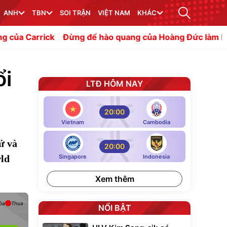
ANH
TBN
SOI TRẬN
VIỆT NAM
KHÁC
Đừng để hào quang của Hoàng Đức làm lu mờ Quang Hả
ổi
LTĐ HÔM NAY
20:00
Vietnam
Cambodia
ử và
20:00
rld
Singapore
Indonesia
Xem thêm
òa
Thua
NỔI BẬT