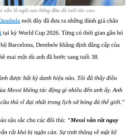
 vẫn là ngôi sao hàng đầu dù tuổi tác cao.
Dembele
mới đây đã đưa ra những đánh giá chân
i
tại kỳ World Cup 2026. Từng có thời gian gắn bó
lạc bộ Barcelona, Dembele khẳng định đẳng cấp của
hề mai một dù anh đã bước sang tuổi 38.
ành được bất kỳ danh hiệu nào. Tôi đã thấy điều
của Messi không tác động gì nhiều đến anh ấy. Anh
 cầu thủ vĩ đại nhất trong lịch sử bóng đá thế giới."
áo sâu sắc cho các đối thủ:
"Messi vẫn rất nguy
ẫn rất khó bị ngăn cản. Sự tinh thông về mặt kỹ