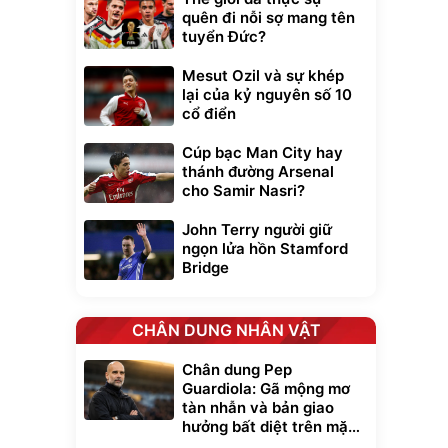
quên đi nỗi sợ mang tên
tuyển Đức?
Mesut Ozil và sự khép
lại của kỷ nguyên số 10
cổ điển
Cúp bạc Man City hay
thánh đường Arsenal
cho Samir Nasri?
John Terry người giữ
ngọn lửa hồn Stamford
Bridge
CHÂN DUNG NHÂN VẬT
Chân dung Pep
Guardiola: Gã mộng mơ
tàn nhẫn và bản giao
hưởng bất diệt trên mặt
cỏ xanh