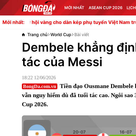
MỚI NHẤT
ASEAN CUP 2026
LỊCH
hội vàng cho dàn kép phụ tuyển Việt Nam trước Campuch
Mới nhất:
Trang chủ
World Cup
Bài viết
Dembele khẳng định
tác của Messi
18:22 12/06/2026
Tiền đạo Ousmane Dembele khẳ
BongDa.com.vn
vẫn nguy hiểm dù đã tuổi tác cao. Ngôi sao 
Cup 2026.
20-07
16-07