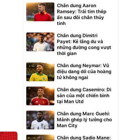
Chân dung Aaron
Ramsey: Trái tim thép
ẩn sau đôi chân thủy
tinh
Chân dung Dimitri
Payet: Kẻ lãng du và
Unmute
những đường cong vượt
t Bụi Lau
Vali Bamozo
-001 -
Khung Nhôm
thời gian
inh
9066 Size
1.000.000
đ
đ
20/24/28 Cao Cấp
000
825.000
đ
đ
Chân dung Neymar: Vũ
điệu dang dở của hoàng
Flash Sale
tử không ngai
Lót ghế ôtô, nâng
Chân dung Casemiro: Di
lưng chống nóng
sản của một chiến binh
giúp thoải mái
tại Man Utd
trong di chuyển
295.000
đ
Đã bán nhiều
Chân dung Marc Guehi:
Mảnh ghép lý tưởng cho
Man City
Chân dung Sadio Mane: