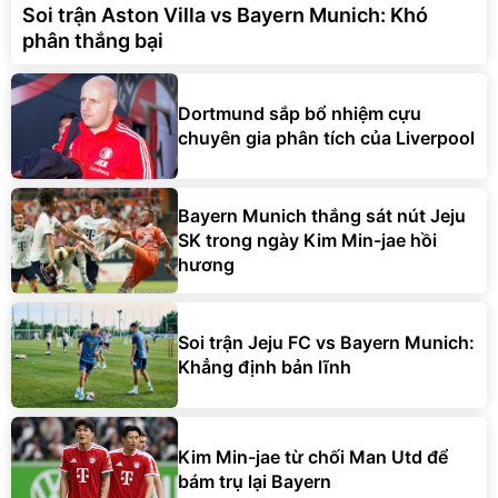
Soi trận Aston Villa vs Bayern Munich: Khó
phân thắng bại
Dortmund sắp bổ nhiệm cựu
chuyên gia phân tích của Liverpool
Bayern Munich thắng sát nút Jeju
SK trong ngày Kim Min-jae hồi
hương
Soi trận Jeju FC vs Bayern Munich:
Khẳng định bản lĩnh
Kim Min-jae từ chối Man Utd để
bám trụ lại Bayern