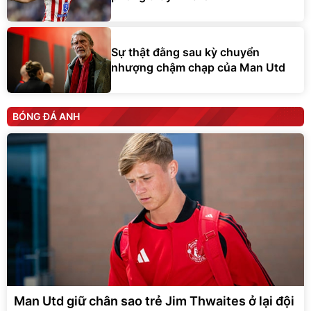
Sự thật đằng sau kỳ chuyển
nhượng chậm chạp của Man Utd
BÓNG ĐÁ ANH
Man Utd giữ chân sao trẻ Jim Thwaites ở lại đội