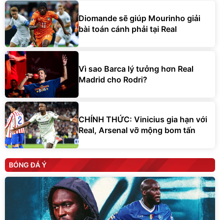
Diomande sẽ giúp Mourinho giải
bài toán cánh phải tại Real
Vì sao Barca lý tưởng hơn Real
Madrid cho Rodri?
CHÍNH THỨC: Vinicius gia hạn với
Real, Arsenal vỡ mộng bom tấn
BÓNG ĐÁ Ý