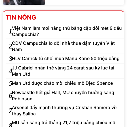
TIN NÓNG
Việt Nam làm mới hàng thủ bằng cặp đôi mét 9 đấu
1
Campuchia?
CĐV Campuchia lo đội nhà thua đậm tuyển Việt
2
Nam
3
HLV Carrick từ chối mua Manu Kone 50 triệu bảng
JJ Gabriel nhận thẻ vàng 24 carat sau kỷ lục tại
4
Man Utd
5
Man Utd được chào mời chiêu mộ Djed Spence
Newcastle hét giá Hall, MU chuyển hướng sang
6
Robinson
Arsenal đẩy mạnh thương vụ Cristian Romero về
7
thay Saliba
MU sẵn sàng trả thẳng 21,7 triệu bảng chiêu mộ
8