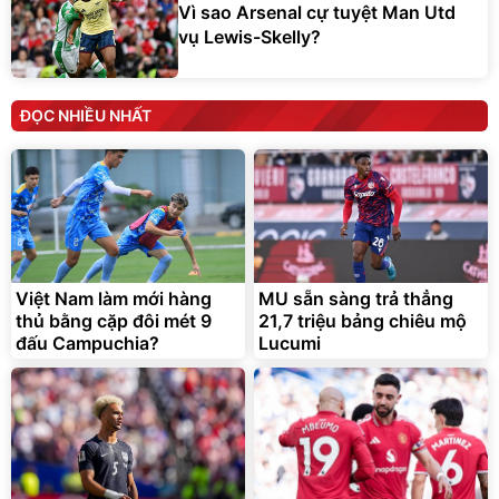
Vì sao Arsenal cự tuyệt Man Utd
vụ Lewis-Skelly?
ĐỌC NHIỀU NHẤT
Việt Nam làm mới hàng
MU sẵn sàng trả thẳng
thủ bằng cặp đôi mét 9
21,7 triệu bảng chiêu mộ
đấu Campuchia?
Lucumi