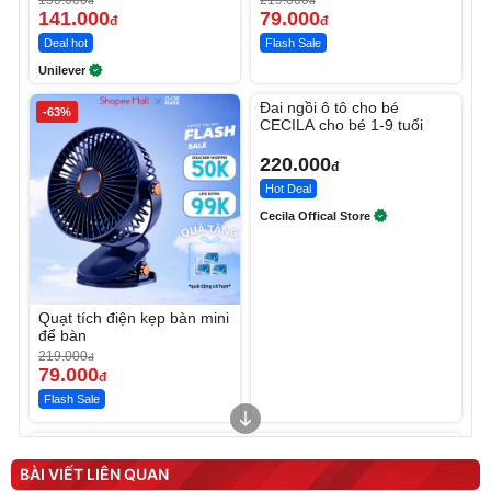
đ
đ
141.000
79.000
đ
đ
Deal hot
Flash Sale
Unilever
Unmute
Đai ngồi ô tô cho bé
-63%
CECILA cho bé 1-9 tuổi
220.000
đ
Hot Deal
Cecila Offical Store
Quạt tích điện kẹp bàn mini
để bàn
219.000
đ
79.000
đ
Flash Sale
Unmute
Unmute
Sữa dưỡng thể nâng tông
Robot Hút Bụi Lau Nhà -
tức thì Vaseline Body
D2-001 - Thông Minh
BÀI VIẾT LIÊN QUAN
190.000
3.000.000
đ
đ