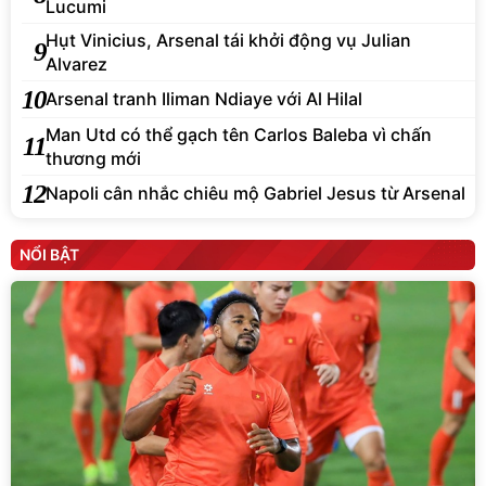
Lucumi
Hụt Vinicius, Arsenal tái khởi động vụ Julian
9
Alvarez
10
Arsenal tranh Iliman Ndiaye với Al Hilal
Man Utd có thể gạch tên Carlos Baleba vì chấn
11
thương mới
12
Napoli cân nhắc chiêu mộ Gabriel Jesus từ Arsenal
NỔI BẬT