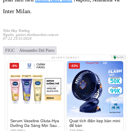
Inter Milan.
Trần Huy Trưởng
Nguồn: giaitri.thoibaovhnt.com.vn
07:22 25/11/2024
FIGC
Alessandro Del Piero
ADVERTISEMENT
-6%
-63%
Serum Vaseline Gluta-Hya
Quạt tích điện kẹp bàn mini
Dưỡng Da Sáng Mịn Sau 7
để bàn
Ngày
150.000
219.000