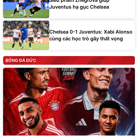
Siêu phẩm Zhegrova giúp
Juventus hạ gục Chelsea
Chelsea 0-1 Juventus: Xabi Alonso
cùng các học trò gây thất vọng
BÓNG ĐÁ ĐỨC