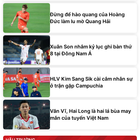
Đừng để hào quang của Hoàng
Đức làm lu mờ Quang Hải
Xuân Son nhắm kỷ lục ghi bàn thứ
8 tại Đông Nam Á
HLV Kim Sang Sik cài cắm nhân sự
ở trận gặp Campuchia
Văn Vĩ, Hai Long là hai lá bùa may
mắn của tuyển Việt Nam
HẬU TRƯỜNG