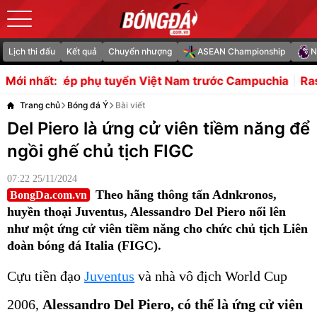
Lịch thi đấu
Kết quả
Chuyển nhượng
ASEAN Championship
N
ụ tuyển Việt Nam trước Campuchia
Rashford mang đến lờ
Mới nhất:
Trang chủ
Bóng đá Ý
Bài viết
Del Piero là ứng cử viên tiềm năng để
ngồi ghế chủ tịch FIGC
07:22 25/11/2024
Theo hãng thông tấn Adnkronos,
BongDa.com.vn
huyền thoại Juventus, Alessandro Del Piero nổi lên
như một ứng cử viên tiềm năng cho chức chủ tịch Liên
đoàn bóng đá Italia (FIGC).
Cựu tiền đạo
Juventus
và nhà vô địch World Cup
2006,
Alessandro Del Piero, có thể là ứng cử viên