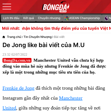
Lịch thi đấu
Kết quả
Chuyển nhượng
ASEAN Championship
N
ông tìm thấy điểm yếu của tuyển Việt Nam
HLV Kim San
Mới nhất:
Trang chủ
Tin Chuyển Nhượng
Bài viết
De Jong like bài viết của M.U
23:32 02/07/2022
Manchester United vẫn chưa ký hợp
BongDa.com.vn
đồng vào mùa hè này nhưng Frenkie de Jong đã được
xếp là một trong những mục tiêu ưu tiên của họ.
Frenkie de Jong
đã thích một trong những bài đăng
Instagram gần đây nhất của
Manchester
United
, giữa những suy đoán tiếp tục tăng về nơi