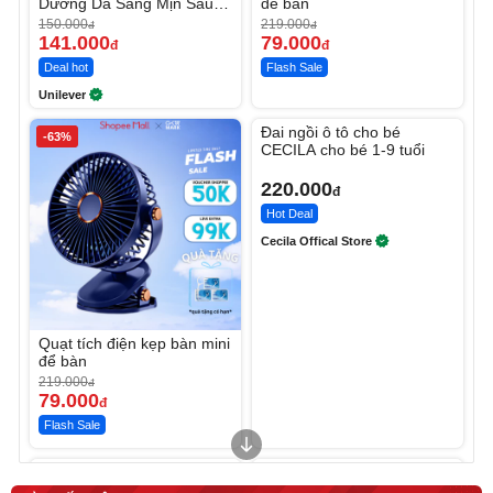
Dưỡng Da Sáng Mịn Sau 7
để bàn
Ngày
150.000
219.000
đ
đ
141.000
79.000
đ
đ
Deal hot
Flash Sale
Unilever
Unmute
Đai ngồi ô tô cho bé
-63%
CECILA cho bé 1-9 tuổi
220.000
đ
Hot Deal
Cecila Offical Store
Quạt tích điện kẹp bàn mini
để bàn
219.000
đ
79.000
đ
Flash Sale
Unmute
Unmute
Sữa dưỡng thể nâng tông
Robot Hút Bụi Lau Nhà -
tức thì Vaseline Body
D2-001 - Thông Minh