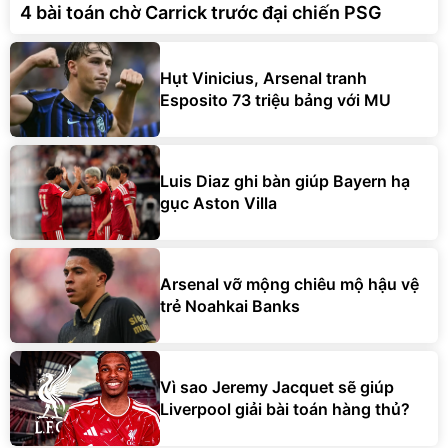
4 bài toán chờ Carrick trước đại chiến PSG
Hụt Vinicius, Arsenal tranh
Esposito 73 triệu bảng với MU
Luis Diaz ghi bàn giúp Bayern hạ
gục Aston Villa
Arsenal vỡ mộng chiêu mộ hậu vệ
trẻ Noahkai Banks
Vì sao Jeremy Jacquet sẽ giúp
Liverpool giải bài toán hàng thủ?