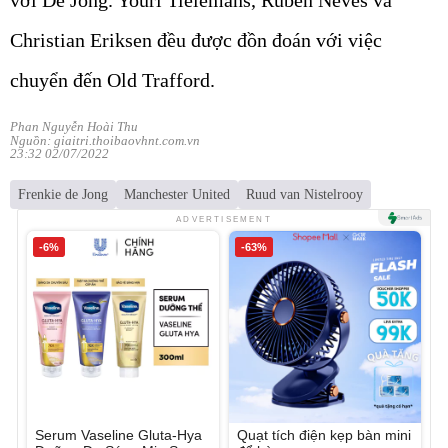
Christian Eriksen đều được đồn đoán với việc
chuyển đến Old Trafford.
Phan Nguyễn Hoài Thu
Nguồn: giaitri.thoibaovhnt.com.vn
23:32 02/07/2022
Frenkie de Jong
Manchester United
Ruud van Nistelrooy
ADVERTISEMENT
-6%
-63%
Serum Vaseline Gluta-Hya
Quạt tích điện kẹp bàn mini