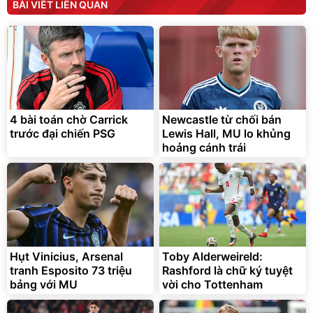
BÀI VIẾT LIÊN QUAN
190.000
3.000.000
đ
đ
138.330
2.200.000
đ
đ
Discount
Flash Sale
Unmute
Vali Bamozo Khung Nhôm
9066 Size 20/24/28 Cao
Cấp
1.000.000
đ
825.000
4 bài toán chờ Carrick
Newcastle từ chối bán
đ
trước đại chiến PSG
Lewis Hall, MU lo khủng
Flash Sale
hoảng cánh trái
Lót ghế ôtô, nâng lưng
chống nóng giúp thoải mái
trong di chuyển
295.000
Hụt Vinicius, Arsenal
Toby Alderweireld:
đ
tranh Esposito 73 triệu
Rashford là chữ ký tuyệt
Đã bán nhiều
bảng với MU
vời cho Tottenham