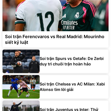
Soi trận Ferencvaros vs Real Madrid: Mourinho
siết kỷ luật
Soi trận Spurs vs Getafe: De Zerbi
duy trì chuỗi trận hoàn hảo
Soi trận Chelsea vs AC Milan: Xabi
Alonso tìm lời giải
Soi trận Juventus vs Inter: Thử