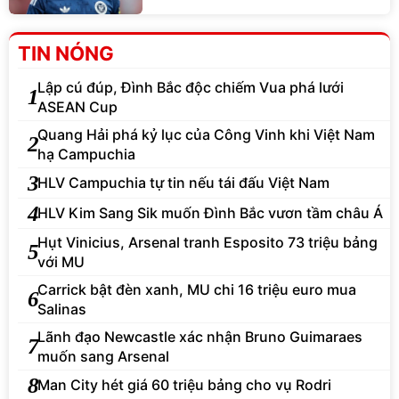
TIN NÓNG
Lập cú đúp, Đình Bắc độc chiếm Vua phá lưới
1
ASEAN Cup
Quang Hải phá kỷ lục của Công Vinh khi Việt Nam
2
hạ Campuchia
3
HLV Campuchia tự tin nếu tái đấu Việt Nam
4
HLV Kim Sang Sik muốn Đình Bắc vươn tầm châu Á
Hụt Vinicius, Arsenal tranh Esposito 73 triệu bảng
5
với MU
Carrick bật đèn xanh, MU chi 16 triệu euro mua
6
Salinas
Lãnh đạo Newcastle xác nhận Bruno Guimaraes
7
muốn sang Arsenal
8
Man City hét giá 60 triệu bảng cho vụ Rodri