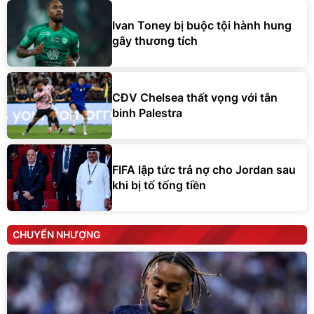
Ivan Toney bị buộc tội hành hung
gây thương tích
CĐV Chelsea thất vọng với tân
binh Palestra
FIFA lập tức trả nợ cho Jordan sau
khi bị tố tống tiền
CHUYỂN NHƯỢNG