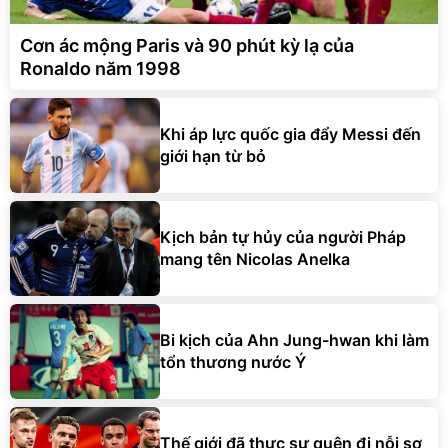
Cơn ác mộng Paris và 90 phút kỳ lạ của
Ronaldo năm 1998
Khi áp lực quốc gia đẩy Messi đến
giới hạn từ bỏ
Kịch bản tự hủy của người Pháp
mang tên Nicolas Anelka
Bi kịch của Ahn Jung-hwan khi làm
tổn thương nước Ý
Thế giới đã thực sự quên đi nỗi sợ