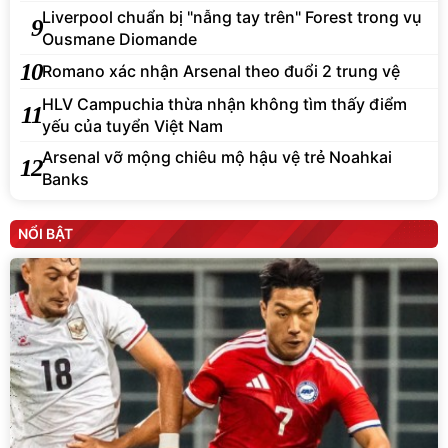
Liverpool chuẩn bị "nẫng tay trên" Forest trong vụ
9
Ousmane Diomande
10
Romano xác nhận Arsenal theo đuổi 2 trung vệ
HLV Campuchia thừa nhận không tìm thấy điểm
11
yếu của tuyển Việt Nam
Arsenal vỡ mộng chiêu mộ hậu vệ trẻ Noahkai
12
Banks
NỔI BẬT