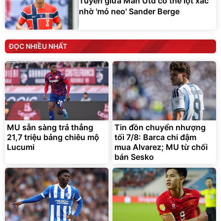
Tuyến giữa Man Utd có thể lột xác
nhờ 'mỏ neo' Sander Berge
ĐỌC NHIỀU NHẤT
MU sẵn sàng trả thẳng
Tin đồn chuyển nhượng
21,7 triệu bảng chiêu mộ
tối 7/8: Barca chi đậm
Lucumi
mua Alvarez; MU từ chối
bán Sesko