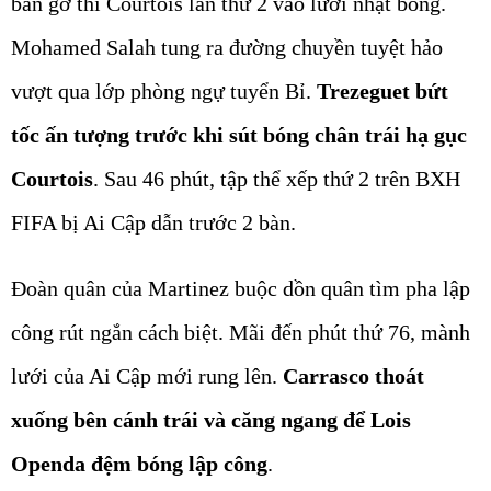
bàn gỡ thì Courtois lần thứ 2 vào lưới nhặt bóng.
Mohamed Salah tung ra đường chuyền tuyệt hảo
vượt qua lớp phòng ngự tuyển Bỉ.
Trezeguet bứt
tốc ấn tượng trước khi sút bóng chân trái hạ gục
Courtois
. Sau 46 phút, tập thể xếp thứ 2 trên BXH
FIFA bị Ai Cập dẫn trước 2 bàn.
Đoàn quân của Martinez buộc dồn quân tìm pha lập
công rút ngắn cách biệt. Mãi đến phút thứ 76, mành
lưới của Ai Cập mới rung lên.
Carrasco thoát
xuống bên cánh trái và căng ngang để Lois
Openda đệm bóng lập công
.