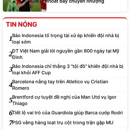
thoát bẫy chuyển nhượng
TIN NÓNG
Báo Indonesia tố trọng tài xử ép khiến đội nhà bị
1
loại sớm
ĐT Việt Nam giải lời nguyền gần 800 ngày tại Mỹ
2
Đình
Báo Indonesia chỉ thẳng 3 "tội đồ" khiến đội nhà bị
3
loại khỏi AFF Cup
Barcelona nẫng tay trên Atletico vụ Cristian
4
Romero
Brentford cự tuyệt đề nghị của Man Utd vụ Igor
5
Thiago
6
Tiết lộ vai trò của Guardiola giúp Barca cướp Rodri
7
PSG vắng hàng loạt trụ cột trong trận gặp MU