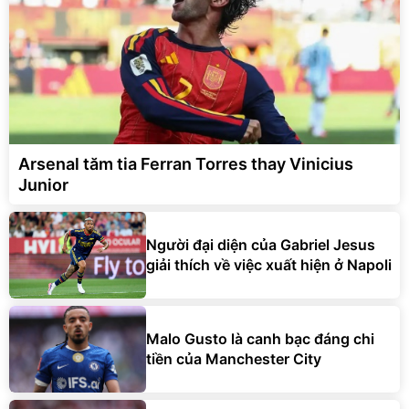
Arsenal tăm tia Ferran Torres thay Vinicius
Junior
Người đại diện của Gabriel Jesus
giải thích về việc xuất hiện ở Napoli
Malo Gusto là canh bạc đáng chi
tiền của Manchester City