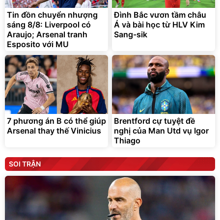
Tin đồn chuyển nhượng
Đình Bắc vươn tầm châu
sáng 8/8: Liverpool có
Á và bài học từ HLV Kim
Araujo; Arsenal tranh
Sang-sik
Esposito với MU
7 phương án B có thể giúp
Brentford cự tuyệt đề
Arsenal thay thế Vinicius
nghị của Man Utd vụ Igor
Thiago
SOI TRẬN