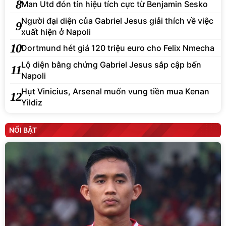
8
Man Utd đón tín hiệu tích cực từ Benjamin Sesko
Người đại diện của Gabriel Jesus giải thích về việc
9
xuất hiện ở Napoli
10
Dortmund hét giá 120 triệu euro cho Felix Nmecha
Lộ diện bằng chứng Gabriel Jesus sắp cập bến
11
Napoli
Hụt Vinicius, Arsenal muốn vung tiền mua Kenan
12
Yildiz
NỔI BẬT