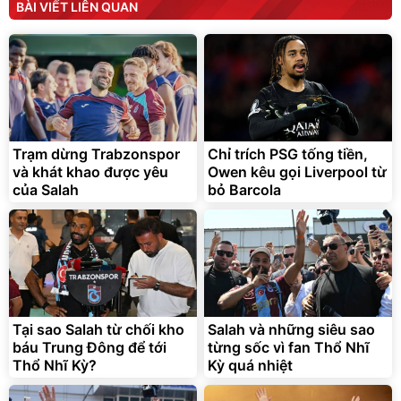
Máy ép chậm trái cây
Máy rửa xe cầm tay xịt rửa
BÀI VIẾT LIÊN QUAN
Elmich JEE 1855OL
cao áp có tạo bọt tuyết
3.000.000
đ
2.143.650
399.000
đ
đ
Flash Sale
Đã bán nhiều
Trạm dừng Trabzonspor
Chỉ trích PSG tống tiền,
và khát khao được yêu
Owen kêu gọi Liverpool từ
của Salah
bỏ Barcola
Bạt phủ xe ô tô cao cấp,
Xe đạp điện trợ lực G-
tráng nhôm 03 lớp
Force C14 gấp gọn bỏ cốp
tiện lợi
392.000
9.900.000
đ
đ
325.000
7.092.000
Tại sao Salah từ chối kho
đ
Salah và những siêu sao
đ
báu Trung Đông để tới
từng sốc vì fan Thổ Nhĩ
Đã bán nhiều
Đang xem nhiều
Thổ Nhĩ Kỳ?
Kỳ quá nhiệt
G-FORCE VIETNA