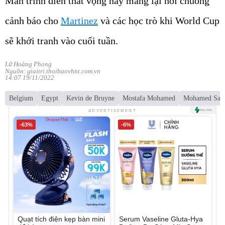
Màn trình diễn thất vọng này mang lại hồi chuông
cảnh báo cho
Martinez
và các học trò khi World Cup
sẽ khởi tranh vào cuối tuần.
Lữ Hoàng Phong
Nguồn: giaitri.thoibaovhnt.com.vn
14:07 19/11/2022
Belgium
Egypt
Kevin de Bruyne
Mostafa Mohamed
Mohamed Sal
ADVERTISEMENT
-63%
-6%
Quạt tích điện kẹp bàn mini
Serum Vaseline Gluta-Hya