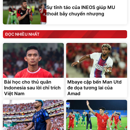
Sự tỉnh táo của INEOS giúp MU
thoát bẫy chuyển nhượng
ĐỌC NHIỀU NHẤT
Bài học cho thủ quân
Mbaye cập bến Man Utd
Indonesia sau lời chỉ trích
đe dọa tương lai của
Việt Nam
Amad