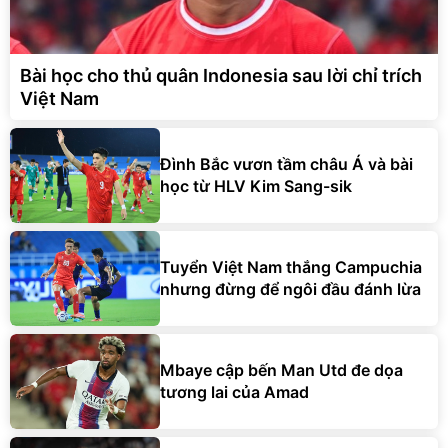
Bài học cho thủ quân Indonesia sau lời chỉ trích
Việt Nam
Đình Bắc vươn tầm châu Á và bài
học từ HLV Kim Sang-sik
Tuyển Việt Nam thắng Campuchia
nhưng đừng để ngôi đầu đánh lừa
Mbaye cập bến Man Utd đe dọa
tương lai của Amad