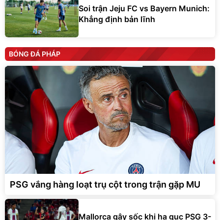
Soi trận Jeju FC vs Bayern Munich:
Khẳng định bản lĩnh
BÓNG ĐÁ PHÁP
PSG vắng hàng loạt trụ cột trong trận gặp MU
Mallorca gây sốc khi hạ gục PSG 3-