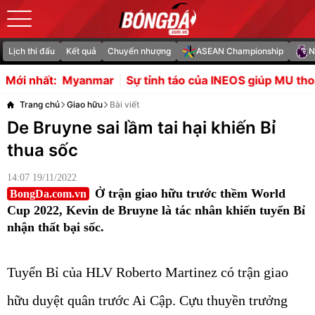
Lịch thi đấu
Kết quả
Chuyển nhượng
ASEAN Championship
N
r
Sự tỉnh táo của INEOS giúp MU thoát bẫy chuyển nhượ
Mới nhất:
Trang chủ
Giao hữu
Bài viết
De Bruyne sai lầm tai hại khiến Bỉ
thua sốc
14:07 19/11/2022
Ở trận giao hữu trước thềm World
BongDa.com.vn
Cup 2022, Kevin de Bruyne là tác nhân khiến tuyển Bỉ
nhận thất bại sốc.
Tuyển Bỉ của HLV Roberto Martinez có trận giao
hữu duyệt quân trước Ai Cập. Cựu thuyền trưởng