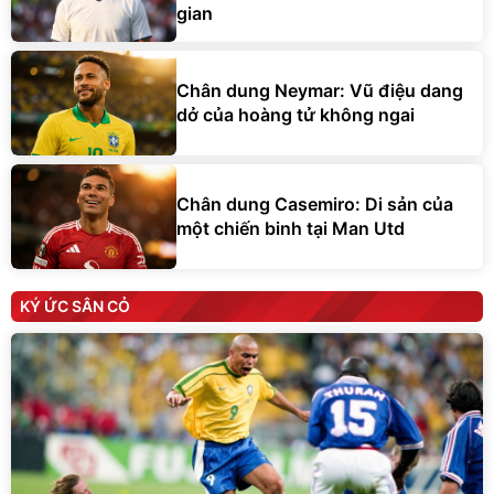
gian
Chân dung Neymar: Vũ điệu dang
dở của hoàng tử không ngai
Chân dung Casemiro: Di sản của
một chiến binh tại Man Utd
KÝ ỨC SÂN CỎ