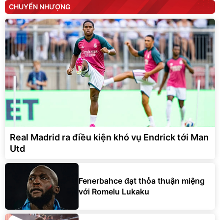
CHUYỂN NHƯỢNG
Real Madrid ra điều kiện khó vụ Endrick tới Man
Utd
Fenerbahce đạt thỏa thuận miệng
với Romelu Lukaku