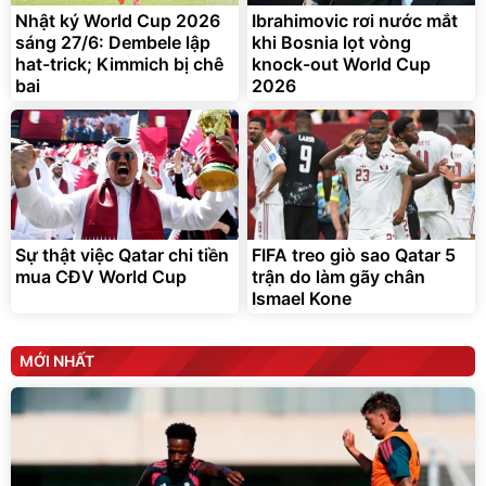
325.000
7.092.000
Nhật ký World Cup 2026
đ
Ibrahimovic rơi nước mắt
đ
sáng 27/6: Dembele lập
khi Bosnia lọt vòng
Đã bán nhiều
Đang xem nhiều
hat-trick; Kimmich bị chê
knock-out World Cup
G-FORCE VIETNA
bai
2026
Sự thật việc Qatar chi tiền
FIFA treo giò sao Qatar 5
mua CĐV World Cup
trận do làm gãy chân
Ismael Kone
MỚI NHẤT