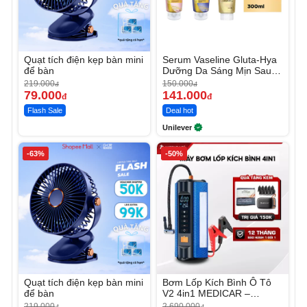
Quạt tích điện kẹp bàn mini
Serum Vaseline Gluta-Hya
để bàn
Dưỡng Da Sáng Mịn Sau 7
Ngày
219.000
150.000
đ
đ
79.000
141.000
đ
đ
Flash Sale
Deal hot
Unilever
-63%
-50%
Quạt tích điện kẹp bàn mini
Bơm Lốp Kích Bình Ô Tô
để bàn
V2 4in1 MEDICAR –
12.000mAh
219.000
2.690.000
đ
đ