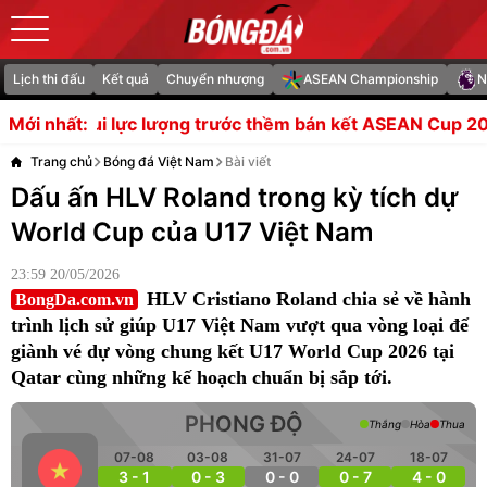
Lịch thi đấu
Kết quả
Chuyển nhượng
ASEAN Championship
N
g trước thềm bán kết ASEAN Cup 2026
Fenerbahce đạt th
Mới nhất:
Trang chủ
Bóng đá Việt Nam
Bài viết
Dấu ấn HLV Roland trong kỳ tích dự
World Cup của U17 Việt Nam
23:59 20/05/2026
HLV Cristiano Roland chia sẻ về hành
BongDa.com.vn
trình lịch sử giúp U17 Việt Nam vượt qua vòng loại để
giành vé dự vòng chung kết U17 World Cup 2026 tại
Qatar cùng những kế hoạch chuẩn bị sắp tới.
PHONG ĐỘ
Thắng
Hòa
Thua
07-08
03-08
31-07
24-07
18-07
3 - 1
0 - 3
0 - 0
0 - 7
4 - 0