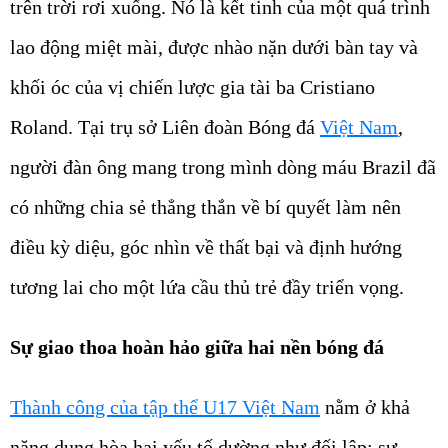
trên trời rơi xuống. Nó là kết tinh của một quá trình
lao động miệt mài, được nhào nặn dưới bàn tay và
khối óc của vị chiến lược gia tài ba Cristiano
Roland. Tại trụ sở Liên đoàn Bóng đá
Việt Nam
,
người đàn ông mang trong mình dòng máu Brazil đã
có những chia sẻ thẳng thắn về bí quyết làm nên
điều kỳ diệu, góc nhìn về thất bại và định hướng
tương lai cho một lứa cầu thủ trẻ đầy triển vọng.
Sự giao thoa hoàn hảo giữa hai nền bóng đá
Thành công của tập thể U17 Việt Nam
nằm ở khả
năng dung hòa hai yếu tố dường như đối lập: sự