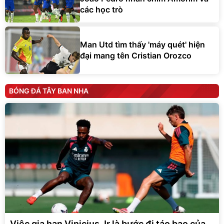
các học trò
Man Utd tìm thấy 'máy quét' hiện
đại mang tên Cristian Orozco
BÓNG ĐÁ TÂY BAN NHA
Việc gia hạn Vinicius Jr là bước đi táo bạo của