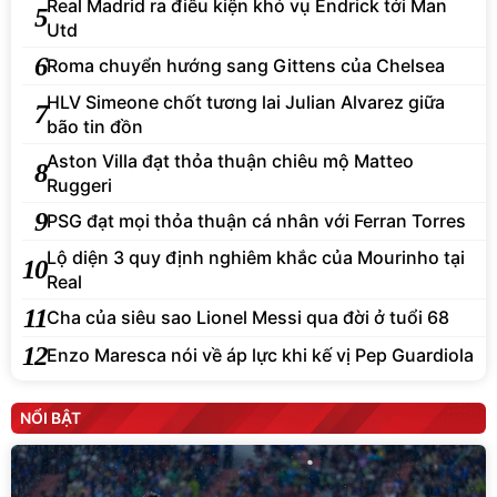
Real Madrid ra điều kiện khó vụ Endrick tới Man
5
Utd
6
Roma chuyển hướng sang Gittens của Chelsea
HLV Simeone chốt tương lai Julian Alvarez giữa
7
bão tin đồn
Aston Villa đạt thỏa thuận chiêu mộ Matteo
8
Ruggeri
9
PSG đạt mọi thỏa thuận cá nhân với Ferran Torres
Lộ diện 3 quy định nghiêm khắc của Mourinho tại
10
Real
11
Cha của siêu sao Lionel Messi qua đời ở tuổi 68
12
Enzo Maresca nói về áp lực khi kế vị Pep Guardiola
NỔI BẬT