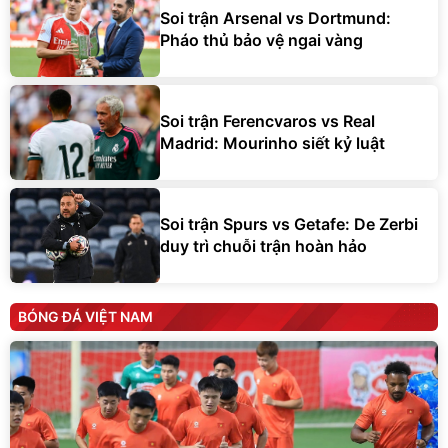
Soi trận Arsenal vs Dortmund:
Pháo thủ bảo vệ ngai vàng
Soi trận Ferencvaros vs Real
Madrid: Mourinho siết kỷ luật
Soi trận Spurs vs Getafe: De Zerbi
duy trì chuỗi trận hoàn hảo
BÓNG ĐÁ VIỆT NAM