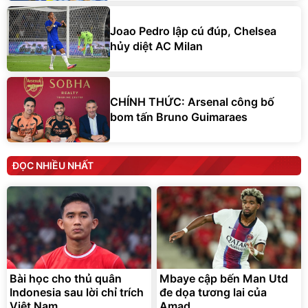
Joao Pedro lập cú đúp, Chelsea
hủy diệt AC Milan
CHÍNH THỨC: Arsenal công bố
bom tấn Bruno Guimaraes
ĐỌC NHIỀU NHẤT
Bài học cho thủ quân
Mbaye cập bến Man Utd
Indonesia sau lời chỉ trích
đe dọa tương lai của
Việt Nam
Amad