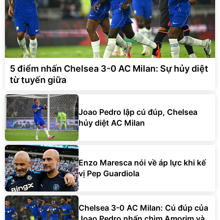
5 điểm nhấn Chelsea 3-0 AC Milan: Sự hủy diệt
từ tuyến giữa
Joao Pedro lập cú đúp, Chelsea
hủy diệt AC Milan
Enzo Maresca nói về áp lực khi kế
vị Pep Guardiola
Chelsea 3-0 AC Milan: Cú đúp của
Joao Pedro nhấn chìm Amorim và