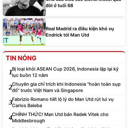
đời ở tuổi 68
Real Madrid ra điều kiện khó vụ
Endrick tới Man Utd
TIN NÓNG
Bị loại khỏi ASEAN Cup 2026, Indonesia lặp lại kỷ
1
lục buồn 12 năm
Chuyên gia chỉ trích khi Indonesia "hoàn toàn sụp
2
đổ" trước Việt Nam và Singapore
Fabrizio Romano tiết lộ lý do Man Utd rút lui vụ
3
Carlos Baleba
CHÍNH THỨC! Man Utd bán Radek Vitek cho
4
Middlesbrough