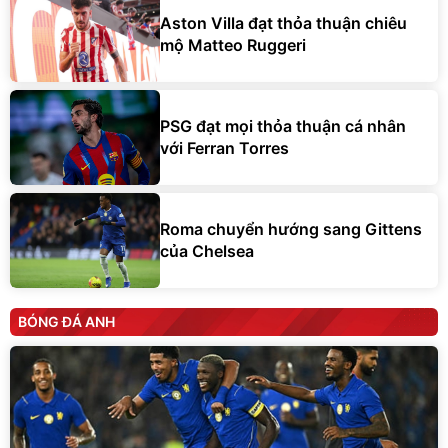
Aston Villa đạt thỏa thuận chiêu
mộ Matteo Ruggeri
PSG đạt mọi thỏa thuận cá nhân
với Ferran Torres
Roma chuyển hướng sang Gittens
của Chelsea
BÓNG ĐÁ ANH