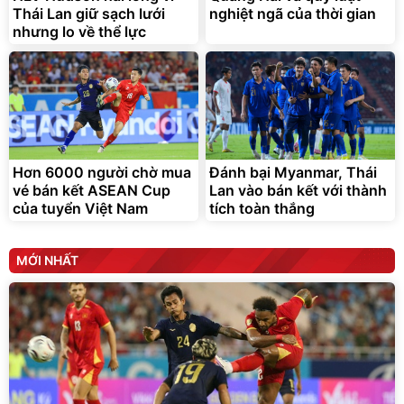
Thái Lan giữ sạch lưới
nghiệt ngã của thời gian
Đã bán nhiều
Đang xem nhiều
nhưng lo về thể lực
G-FORCE VIETNA
Hơn 6000 người chờ mua
Đánh bại Myanmar, Thái
vé bán kết ASEAN Cup
Lan vào bán kết với thành
của tuyển Việt Nam
tích toàn thắng
MỚI NHẤT