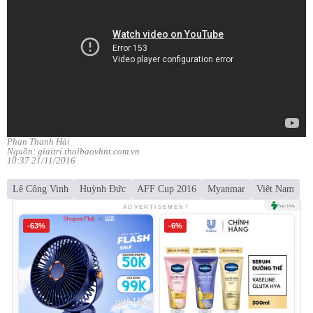
Phan Thanh Hải
Nguồn: giaitri.thoibaovhnt.com.vn
10:37 21/11/2016
Lê Công Vinh
Huỳnh Đức
AFF Cup 2016
Myanmar
Việt Nam
ADVERTISEMENT
-63%
-6%