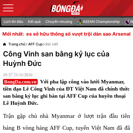
Lịch thi đấu
Kết quả
Chuyển nhượng
ASEAN Championship
N
u thông số vượt trội dàn sao Arsenal
Hansi Flick đang 
Mới nhất:
Trang chủ
AFF Cup
Bài viết
Công Vinh san bằng kỷ lục của
Huỳnh Đức
10:37 21/11/2016
Với pha lập công vào lưới Myanmar,
BongDa.com.vn
tiền đạo Lê Công Vinh của ĐT Việt Nam đã chính thức
san bằng kỷ lục ghi bàn tại AFF Cup của huyền thoại
Lê Huỳnh Đức.
Trận gặp chủ nhà Myanmar ở lượt trận đầu tiên
bảng B vòng bảng AFF Cup, tuyển Việt Nam đã đã