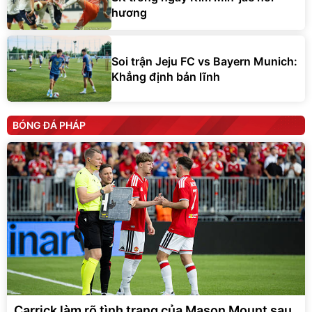
hương
Soi trận Jeju FC vs Bayern Munich:
Khẳng định bản lĩnh
BÓNG ĐÁ PHÁP
Carrick làm rõ tình trạng của Mason Mount sau