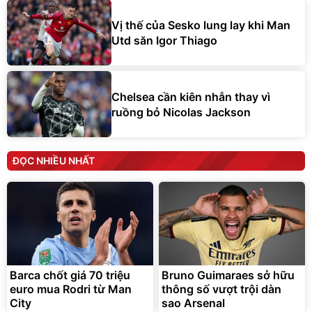
Vị thế của Sesko lung lay khi Man
Utd săn Igor Thiago
Chelsea cần kiên nhẫn thay vì
ruồng bỏ Nicolas Jackson
ĐỌC NHIỀU NHẤT
Barca chốt giá 70 triệu
Bruno Guimaraes sở hữu
euro mua Rodri từ Man
thông số vượt trội dàn
City
sao Arsenal