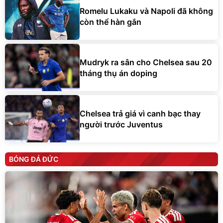
Romelu Lukaku và Napoli đã không
còn thể hàn gắn
Mudryk ra sân cho Chelsea sau 20
tháng thụ án doping
Chelsea trả giá vì canh bạc thay
người trước Juventus
BÓNG ĐÁ ĐỨC