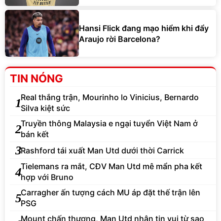
Hansi Flick đang mạo hiểm khi đẩy
Araujo rời Barcelona?
TIN NÓNG
Real thắng trận, Mourinho lo Vinicius, Bernardo
1
Silva kiệt sức
Truyền thông Malaysia e ngại tuyển Việt Nam ở
2
bán kết
3
Rashford tái xuất Man Utd dưới thời Carrick
Tielemans ra mắt, CĐV Man Utd mê mẩn pha kết
4
hợp với Bruno
Carragher ấn tượng cách MU áp đặt thế trận lên
5
PSG
Mount chấn thương, Man Utd nhận tin vui từ sao