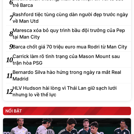
6
trẻ Barca
Rashford tiệc tùng cùng dàn người đẹp trước ngày
7
về Man Utd
Maresca xóa bỏ quy trình bầu đội trưởng của Pep
8
tại Man City
9
Barca chốt giá 70 triệu euro mua Rodri từ Man City
Carrick làm rõ tình trạng của Mason Mount sau
10
trận hòa PSG
Bernardo Silva hào hứng trong ngày ra mắt Real
11
Madrid
HLV Hudson hài lòng vì Thái Lan giữ sạch lưới
12
nhưng lo về thể lực
NỔI BẬT