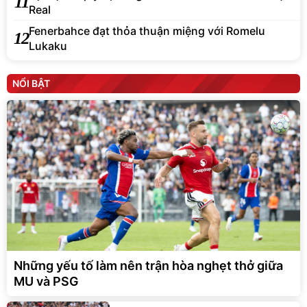
11
Real
Fenerbahce đạt thỏa thuận miệng với Romelu
12
Lukaku
NỔI BẬT
Những yếu tố làm nên trận hòa nghẹt thở giữa
MU và PSG