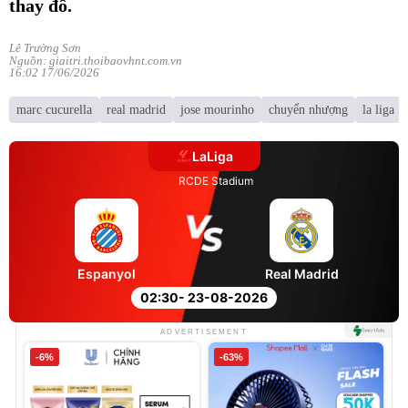
thay đồ.
Lê Trường Sơn
Nguồn: giaitri.thoibaovhnt.com.vn
16:02 17/06/2026
marc cucurella
real madrid
jose mourinho
chuyển nhượng
la liga
LaLiga
RCDE Stadium
Espanyol
Real Madrid
02:30
- 23-08-2026
ADVERTISEMENT
-6%
-63%