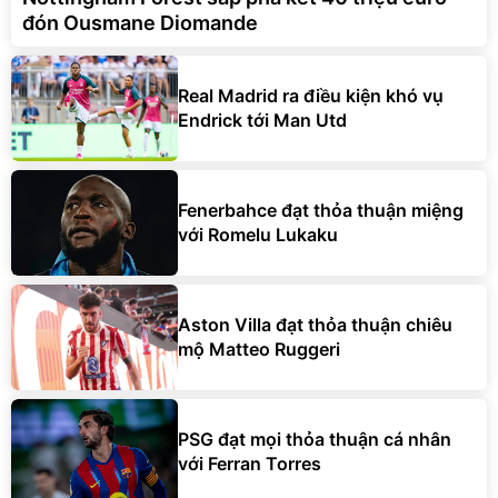
đón Ousmane Diomande
Real Madrid ra điều kiện khó vụ
Endrick tới Man Utd
Fenerbahce đạt thỏa thuận miệng
với Romelu Lukaku
Aston Villa đạt thỏa thuận chiêu
mộ Matteo Ruggeri
PSG đạt mọi thỏa thuận cá nhân
với Ferran Torres