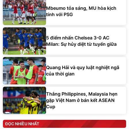
Mbeumo tỏa sáng, MU hòa kịch
tính với PSG
5 điểm nhấn Chelsea 3-0 AC
Milan: Sự hủy diệt từ tuyến giữa
Quang Hải và quy luật nghiệt ngã
của thời gian
Thắng Philippines, Malaysia hẹn
gặp Việt Nam ở bán kết ASEAN
Cup
ĐỌC NHIỀU NHẤT