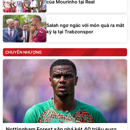
của Mourinho tại Real
Salah ngơ ngác với món quà ra mắt
kỳ lạ tại Trabzonspor
CHUYỂN NHƯỢNG
Nottingham Forest sắp phá két 40 triệu euro