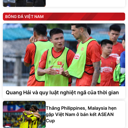
BÓNG ĐÁ VIỆT NAM
Quang Hải và quy luật nghiệt ngã của thời gian
Thắng Philippines, Malaysia hẹn
gặp Việt Nam ở bán kết ASEAN
Cup