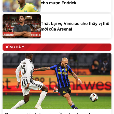
cho mượn Endrick
Thất bại vụ Vinicius cho thấy vị thế
mới của Arsenal
BÓNG ĐÁ Ý