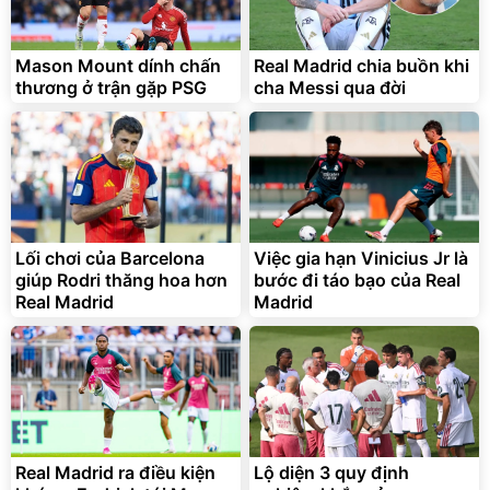
Mason Mount dính chấn
Real Madrid chia buồn khi
thương ở trận gặp PSG
cha Messi qua đời
Lối chơi của Barcelona
Việc gia hạn Vinicius Jr là
giúp Rodri thăng hoa hơn
bước đi táo bạo của Real
Real Madrid
Madrid
Real Madrid ra điều kiện
Lộ diện 3 quy định