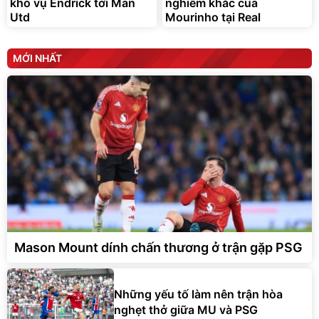
khó vụ Endrick tới Man
nghiêm khắc của
Utd
Mourinho tại Real
MỚI NHẤT
Mason Mount dính chấn thương ở trận gặp PSG
Những yếu tố làm nên trận hòa
nghẹt thở giữa MU và PSG