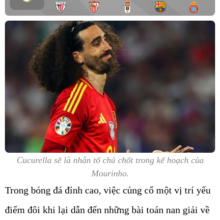
Cucurella sẽ là nhân tố chủ chốt trong kế hoạch của
Mourinho.
Trong bóng đá đỉnh cao, việc củng cố một vị trí yếu
điểm đôi khi lại dẫn đến những bài toán nan giải về