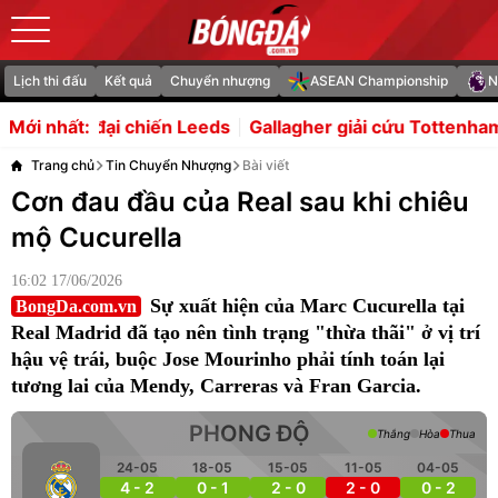
Lịch thi đấu
Kết quả
Chuyển nhượng
ASEAN Championship
N
n Leeds
Gallagher giải cứu Tottenham trong trận hòa nh
Mới nhất:
Trang chủ
Tin Chuyển Nhượng
Bài viết
Cơn đau đầu của Real sau khi chiêu
mộ Cucurella
16:02 17/06/2026
Sự xuất hiện của Marc Cucurella tại
BongDa.com.vn
Real Madrid đã tạo nên tình trạng "thừa thãi" ở vị trí
hậu vệ trái, buộc Jose Mourinho phải tính toán lại
tương lai của Mendy, Carreras và Fran Garcia.
PHONG ĐỘ
Thắng
Hòa
Thua
24-05
18-05
15-05
11-05
04-05
4 - 2
0 - 1
2 - 0
2 - 0
0 - 2