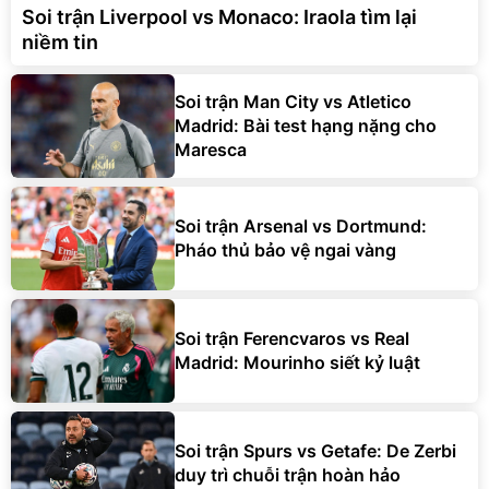
Soi trận Liverpool vs Monaco: Iraola tìm lại
niềm tin
Soi trận Man City vs Atletico
Madrid: Bài test hạng nặng cho
Maresca
Soi trận Arsenal vs Dortmund:
Pháo thủ bảo vệ ngai vàng
Soi trận Ferencvaros vs Real
Madrid: Mourinho siết kỷ luật
Soi trận Spurs vs Getafe: De Zerbi
duy trì chuỗi trận hoàn hảo