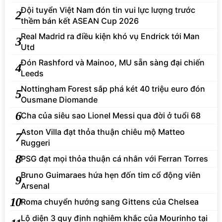
Đội tuyển Việt Nam đón tin vui lực lượng trước
2
thềm bán kết ASEAN Cup 2026
Real Madrid ra điều kiện khó vụ Endrick tới Man
3
Utd
Đón Rashford và Mainoo, MU sẵn sàng đại chiến
4
Leeds
Nottingham Forest sắp phá két 40 triệu euro đón
5
Ousmane Diomande
6
Cha của siêu sao Lionel Messi qua đời ở tuổi 68
Aston Villa đạt thỏa thuận chiêu mộ Matteo
7
Ruggeri
8
PSG đạt mọi thỏa thuận cá nhân với Ferran Torres
Bruno Guimaraes hứa hẹn đốn tim cổ động viên
9
Arsenal
10
Roma chuyển hướng sang Gittens của Chelsea
Lộ diện 3 quy định nghiêm khắc của Mourinho tại