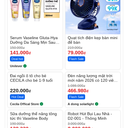
Serum Vaseline Gluta-Hya
Quạt tích điện kẹp bàn mini
Dưỡng Da Sáng Mịn Sau 7
để bàn
Ngày
150.000
219.000
đ
đ
141.000
79.000
đ
đ
Deal hot
Flash Sale
Unilever
Unmute
Unmute
Đai ngồi ô tô cho bé
Đèn năng lượng mặt trời
-56%
CECILA cho bé 1-9 tuổi
mới năm 2026 có 120 viên
LED lớn
1.086.000
đ
220.000
466.980
đ
đ
Hot Deal
Flash Sale
Cecila Offical Store
A dong solarlight
Unmute
Unmute
Sữa dưỡng thể nâng tông
Robot Hút Bụi Lau Nhà -
-27%
-26%
tức thì Vaseline Body
D2-001 - Thông Minh
190.000
3.000.000
đ
đ