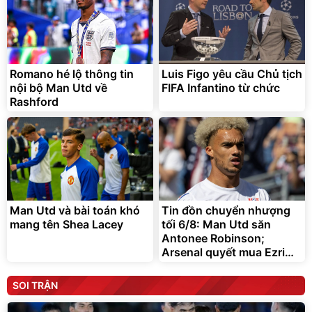
Romano hé lộ thông tin
Luis Figo yêu cầu Chủ tịch
nội bộ Man Utd về
FIFA Infantino từ chức
Rashford
Man Utd và bài toán khó
Tin đồn chuyển nhượng
mang tên Shea Lacey
tối 6/8: Man Utd săn
Antonee Robinson;
Arsenal quyết mua Ezri
Konsa
SOI TRẬN