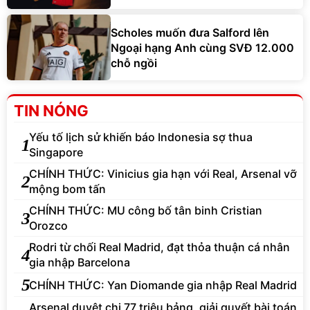
Scholes muốn đưa Salford lên
Ngoại hạng Anh cùng SVĐ 12.000
chỗ ngồi
TIN NÓNG
Yếu tố lịch sử khiến báo Indonesia sợ thua
1
Singapore
CHÍNH THỨC: Vinicius gia hạn với Real, Arsenal vỡ
2
mộng bom tấn
CHÍNH THỨC: MU công bố tân binh Cristian
3
Orozco
Rodri từ chối Real Madrid, đạt thỏa thuận cá nhân
4
gia nhập Barcelona
5
CHÍNH THỨC: Yan Diomande gia nhập Real Madrid
Arsenal duyệt chi 77 triệu bảng, giải quyết bài toán