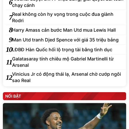
6
chạy cánh
Real không còn hy vọng trong cuộc đua giành
7
Rodri
8
Harry Amass cản bước Man Utd mua Lewis Hall
9
Man Utd tranh Djed Spence với giá 35 triệu bảng
10
LĐBĐ Hàn Quốc hối lộ trọng tài bằng tình dục
Galatasaray tính chiêu mộ Gabriel Martinelli từ
11
Arsenal
Vinicius Jr có động thái lạ, Arsenal chờ cướp ngôi
12
sao Real
NỔI BẬT