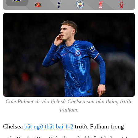
Cole Palmer đi vào lịch sử Chelsea sau bàn thắng trước
Fulham.
Chelsea
bất ngờ thất bại 1-2
trước Fulham trong