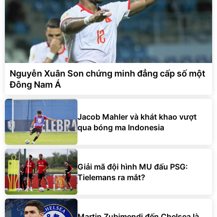
Nguyễn Xuân Son chứng minh đẳng cấp số một
Đông Nam Á
Jacob Mahler và khát khao vượt
qua bóng ma Indonesia
Giải mã đội hình MU đấu PSG:
Tielemans ra mắt?
Martin Zubimendi đến Chelsea là