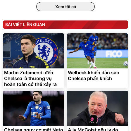
Xem tất cả
BÀI VIẾT LIÊN QUAN
Martin Zubimendi đến
Welbeck khiến dàn sao
Chelsea là thương vụ
Chelsea phấn khích
hoàn toàn có thể xảy ra
Chelsea nguy cơ mất Neto
Ally McCoist nêu lý do