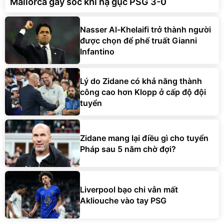
Mallorca gây sốc khi hạ gục PSG 3-0
Nasser Al-Khelaifi trở thành người
được chọn để phế truất Gianni
Infantino
Lý do Zidane có khả năng thành
công cao hơn Klopp ở cấp độ đội
tuyển
Zidane mang lại điều gì cho tuyển
Pháp sau 5 năm chờ đợi?
Liverpool bạo chi vẫn mất
Akliouche vào tay PSG