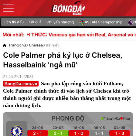
Lịch thi đấu
Kết quả
Chuyển nhượng
ASEAN Championship
N
 Vinicius gia hạn với Real, Arsenal vỡ mộng bom tấn
S
Mới nhất:
Trang chủ
Chelsea
Bài viết
Cole Palmer phá kỷ lục ở Chelsea,
Hasselbaink 'ngả mũ'
21:46 27/12/2024
Sau pha lập công vào lưới Fulham,
BongDa.com.vn
Cole Palmer chính thức đi vào lịch sử Chelsea khi trở
thành người ghi được nhiều bàn thắng nhất trong một
năm dương lịch.
PHONG ĐỘ
Thắng
Hòa
Thua
24-05
20-05
16-05
09-05
04-05
2 - 1
2 - 1
1 - 0
1 - 1
1 - 3