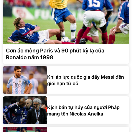
Cơn ác mộng Paris và 90 phút kỳ lạ của
Ronaldo năm 1998
Khi áp lực quốc gia đẩy Messi đến
giới hạn từ bỏ
Kịch bản tự hủy của người Pháp
mang tên Nicolas Anelka