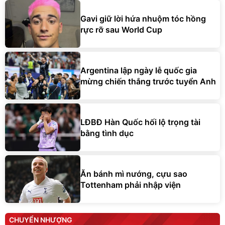
Gavi giữ lời hứa nhuộm tóc hồng
rực rỡ sau World Cup
Argentina lập ngày lễ quốc gia
mừng chiến thắng trước tuyển Anh
LĐBĐ Hàn Quốc hối lộ trọng tài
bằng tình dục
Ăn bánh mì nướng, cựu sao
Tottenham phải nhập viện
CHUYỂN NHƯỢNG