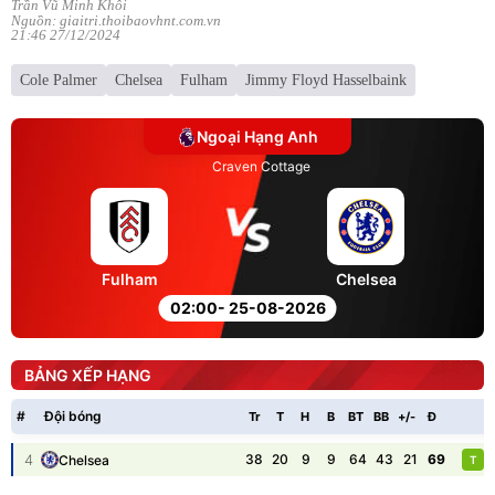
Trần Vũ Minh Khôi
Nguồn: giaitri.thoibaovhnt.com.vn
21:46 27/12/2024
Cole Palmer
Chelsea
Fulham
Jimmy Floyd Hasselbaink
Ngoại Hạng Anh
Craven Cottage
Fulham
Chelsea
02:00
- 25-08-2026
BẢNG XẾP HẠNG
#
Đội bóng
Tr
T
H
B
BT
BB
+/-
Đ
P
4
38
20
9
9
64
43
21
69
Chelsea
T