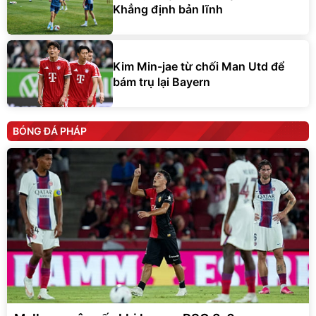
Khẳng định bản lĩnh
Kim Min-jae từ chối Man Utd để
bám trụ lại Bayern
BÓNG ĐÁ PHÁP