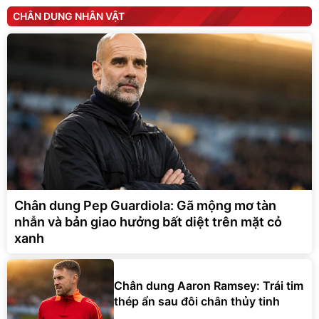
CHÂN DUNG NHÂN VẬT
Chân dung Pep Guardiola: Gã mộng mơ tàn
nhẫn và bản giao hưởng bất diệt trên mặt cỏ
xanh
Chân dung Aaron Ramsey: Trái tim
thép ẩn sau đôi chân thủy tinh