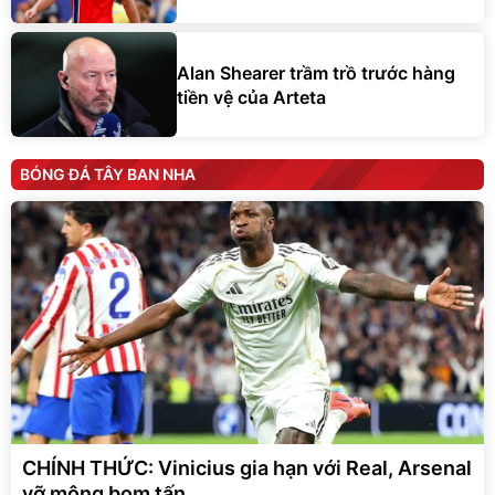
Alan Shearer trầm trồ trước hàng
tiền vệ của Arteta
BÓNG ĐÁ TÂY BAN NHA
CHÍNH THỨC: Vinicius gia hạn với Real, Arsenal
vỡ mộng bom tấn