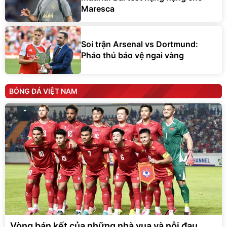
Maresca
Soi trận Arsenal vs Dortmund:
Pháo thủ bảo vệ ngai vàng
BÓNG ĐÁ VIỆT NAM
Vòng bán kết của những nhà vua và nỗi đau