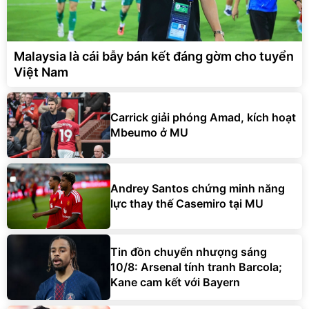
Malaysia là cái bẫy bán kết đáng gờm cho tuyển
Việt Nam
Carrick giải phóng Amad, kích hoạt
Mbeumo ở MU
Andrey Santos chứng minh năng
lực thay thế Casemiro tại MU
Tin đồn chuyển nhượng sáng
10/8: Arsenal tính tranh Barcola;
Kane cam kết với Bayern