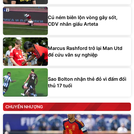
Cú ném biên lộn vòng gây sốt,
CĐV nhắn giấu Arteta
Marcus Rashford trở lại Man Utd
để cứu vãn sự nghiệp
Sao Bolton nhận thẻ đỏ vì đấm đối
thủ 17 tuổi
CHUYỂN NHƯỢNG