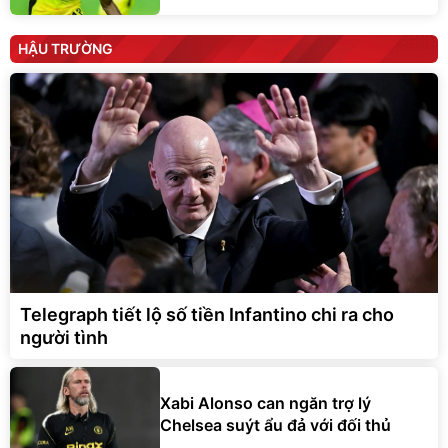
HẬU TRƯỜNG
Telegraph tiết lộ số tiền Infantino chi ra cho
người tình
Xabi Alonso can ngăn trợ lý
Chelsea suýt ẩu đả với đối thủ