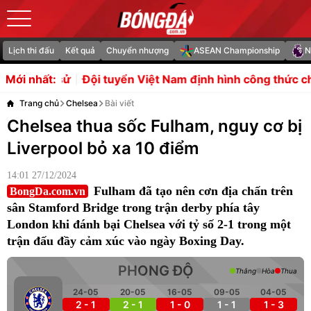
Lịch thi đấu
Kết quả
Chuyển nhượng
ASEAN Championship
N
 tuyển Việt Nam định hình công thức chiến thắng trước 
Mới nhất:
Trang chủ
Chelsea
Bài viết
Chelsea thua sốc Fulham, nguy cơ bị
Liverpool bỏ xa 10 điểm
14:01 27/12/2024
Fulham đã tạo nên cơn địa chấn trên
BongDa.com.vn
sân Stamford Bridge trong trận derby phía tây
London khi đánh bại Chelsea với tỷ số 2-1 trong một
trận đấu đầy cảm xúc vào ngày Boxing Day.
PHONG ĐỘ
Thắng
Hòa
Thua
24-05
20-05
16-05
09-05
04-05
2 - 1
2 - 1
1 - 0
1 - 1
1 - 3