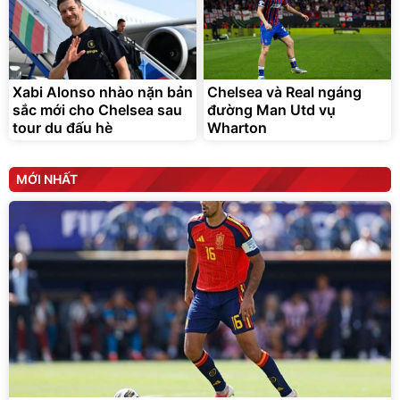
Xabi Alonso nhào nặn bản
Chelsea và Real ngáng
sắc mới cho Chelsea sau
đường Man Utd vụ
tour du đấu hè
Wharton
MỚI NHẤT