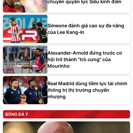
chuyển quyền lực Siêu kinh điển
Simeone đánh giá cao sự đa năng
của Lee Kang-In
Alexander-Arnold đứng trước cơ
hội trở thành ''trò cưng'' của
Mourinho
Real Madrid dùng tiềm lực tài chính
thống trị thị trường chuyển
nhượng
BÓNG ĐÁ Ý