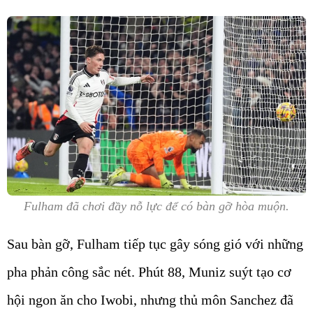
Fulham đã chơi đầy nỗ lực để có bàn gỡ hòa muộn.
Sau bàn gỡ, Fulham tiếp tục gây sóng gió với những
pha phản công sắc nét. Phút 88, Muniz suýt tạo cơ
hội ngon ăn cho Iwobi, nhưng thủ môn Sanchez đã