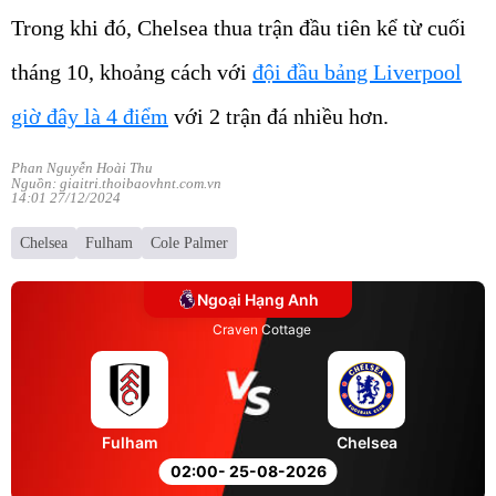
Trong khi đó, Chelsea thua trận đầu tiên kể từ cuối
tháng 10, khoảng cách với
đội đầu bảng Liverpool
giờ đây là 4 điểm
với 2 trận đá nhiều hơn.
Phan Nguyễn Hoài Thu
Nguồn: giaitri.thoibaovhnt.com.vn
14:01 27/12/2024
Chelsea
Fulham
Cole Palmer
Ngoại Hạng Anh
Craven Cottage
Fulham
Chelsea
02:00
- 25-08-2026