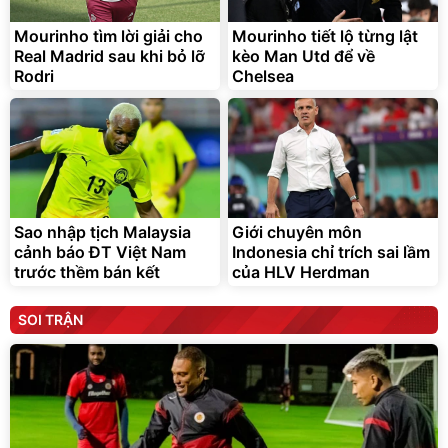
Mourinho tìm lời giải cho
Mourinho tiết lộ từng lật
Real Madrid sau khi bỏ lỡ
kèo Man Utd để về
Rodri
Chelsea
Sao nhập tịch Malaysia
Giới chuyên môn
cảnh báo ĐT Việt Nam
Indonesia chỉ trích sai lầm
trước thềm bán kết
của HLV Herdman
SOI TRẬN