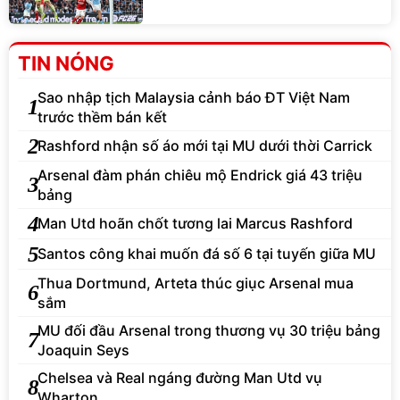
TIN NÓNG
Sao nhập tịch Malaysia cảnh báo ĐT Việt Nam
1
trước thềm bán kết
2
Rashford nhận số áo mới tại MU dưới thời Carrick
Arsenal đàm phán chiêu mộ Endrick giá 43 triệu
3
bảng
4
Man Utd hoãn chốt tương lai Marcus Rashford
5
Santos công khai muốn đá số 6 tại tuyến giữa MU
Thua Dortmund, Arteta thúc giục Arsenal mua
6
sắm
MU đối đầu Arsenal trong thương vụ 30 triệu bảng
7
Joaquin Seys
Chelsea và Real ngáng đường Man Utd vụ
8
Wharton