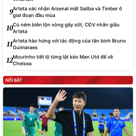
Arteta xác nhận Arsenal mất Saliba và Timber ở
9
giai đoạn đầu mùa
Cú ném biên lộn vòng gây sốt, CĐV nhắn giấu
10
Arteta
Arteta hào hứng với tác động của tân binh Bruno
11
Guimaraes
Mourinho tiết lộ từng lật kèo Man Utd để về
12
Chelsea
NỔI BẬT