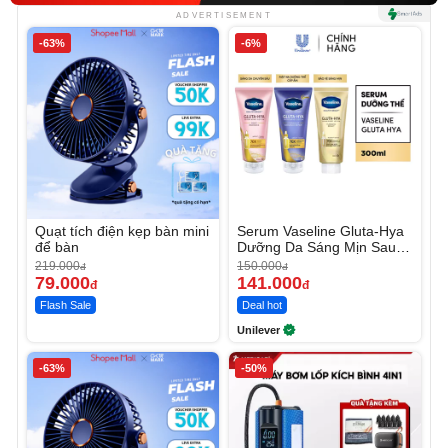
ADVERTISEMENT
-63%
-6%
Quạt tích điện kẹp bàn mini
Serum Vaseline Gluta-Hya
để bàn
Dưỡng Da Sáng Mịn Sau 7
Ngày
219.000
150.000
đ
đ
79.000
141.000
đ
đ
Flash Sale
Deal hot
Unilever
-63%
-50%