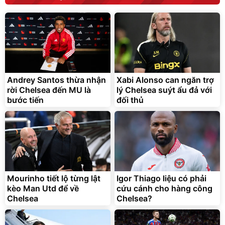
Bạt phủ xe ô tô cao cấp,
Xe đạp điện trợ lực G-
tráng nhôm 03 lớp
Force C14 gấp gọn bỏ cốp
tiện lợi
392.000
9.900.000
đ
đ
325.000
7.092.000
Andrey Santos thừa nhận
Xabi Alonso can ngăn trợ
đ
đ
rời Chelsea đến MU là
lý Chelsea suýt ẩu đả với
Đã bán nhiều
Đang xem nhiều
bước tiến
đối thủ
G-FORCE VIETNA
Mourinho tiết lộ từng lật
Igor Thiago liệu có phải
kèo Man Utd để về
cứu cánh cho hàng công
Chelsea
Chelsea?