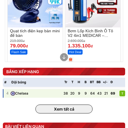
Quạt tích điện kẹp bàn mini
Bơm Lốp Kích Bình Ô Tô
để bàn
V2 4in1 MEDICAR –
12.000mAh
219.000
2.690.000
đ
đ
79.000
1.335.100
đ
đ
Flash Sale
Hot Deal
Unmute
Unmute
Máy ép chậm trái cây
Máy rửa xe cầm tay xịt rửa
BẢNG XẾP HẠNG
Elmich JEE 1855OL
cao áp có tạo bọt tuyết
3.000.000
đ
#
Đội bóng
Tr
T
H
B
BT
BB
+/-
Đ
P
2.143.650
399.000
đ
đ
Flash Sale
Đã bán nhiều
4
38
20
9
9
64
43
21
69
Chelsea
T
Xem tất cả
BÀI VIẾT LIÊN QUAN