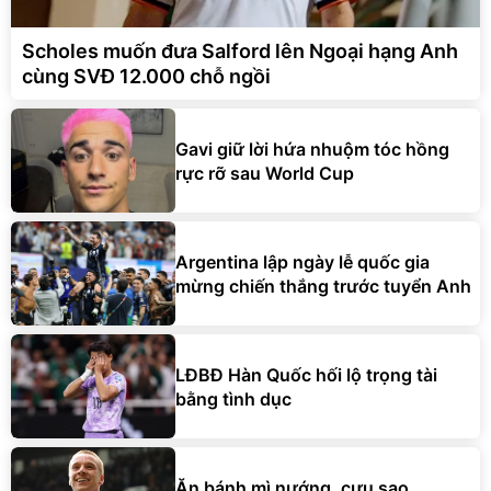
Scholes muốn đưa Salford lên Ngoại hạng Anh
cùng SVĐ 12.000 chỗ ngồi
Gavi giữ lời hứa nhuộm tóc hồng
rực rỡ sau World Cup
Argentina lập ngày lễ quốc gia
mừng chiến thắng trước tuyển Anh
LĐBĐ Hàn Quốc hối lộ trọng tài
bằng tình dục
Ăn bánh mì nướng, cựu sao