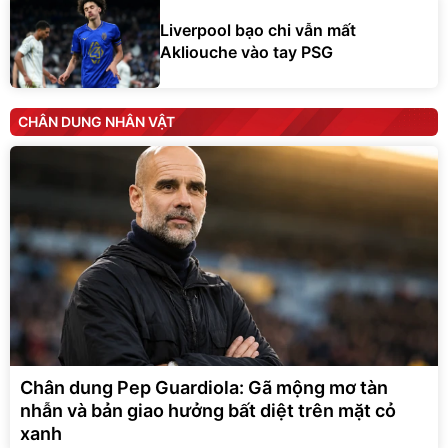
Liverpool bạo chi vẫn mất
Akliouche vào tay PSG
CHÂN DUNG NHÂN VẬT
Chân dung Pep Guardiola: Gã mộng mơ tàn
nhẫn và bản giao hưởng bất diệt trên mặt cỏ
xanh