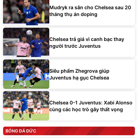
Mudryk ra sân cho Chelsea sau 20
tháng thụ án doping
Chelsea trả giá vì canh bạc thay
người trước Juventus
Siêu phẩm Zhegrova giúp
Juventus hạ gục Chelsea
Chelsea 0-1 Juventus: Xabi Alonso
cùng các học trò gây thất vọng
BÓNG ĐÁ ĐỨC