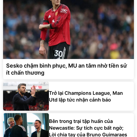
Sesko chậm bình phục, MU an tâm nhờ tiền sử
ít chấn thương
Trở lại Champions League, Man
Utd lập tức nhận cảnh báo
Bên trong trại tập huấn của
Newcastle: Sự tích cực bất ngờ;
Lời chia tay của Bruno Guimaraes