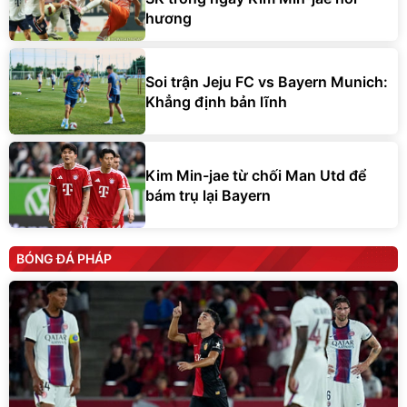
hương
Soi trận Jeju FC vs Bayern Munich:
Khẳng định bản lĩnh
Kim Min-jae từ chối Man Utd để
bám trụ lại Bayern
BÓNG ĐÁ PHÁP