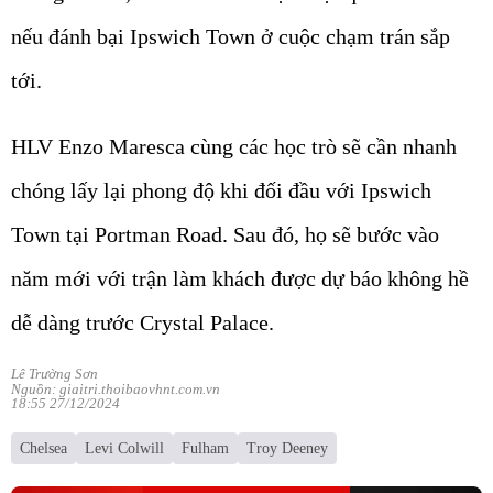
nếu đánh bại Ipswich Town ở cuộc chạm trán sắp
tới.
HLV Enzo Maresca cùng các học trò sẽ cần nhanh
chóng lấy lại phong độ khi đối đầu với Ipswich
Town tại Portman Road. Sau đó, họ sẽ bước vào
năm mới với trận làm khách được dự báo không hề
dễ dàng trước Crystal Palace.
Lê Trường Sơn
Nguồn: giaitri.thoibaovhnt.com.vn
18:55 27/12/2024
Chelsea
Levi Colwill
Fulham
Troy Deeney