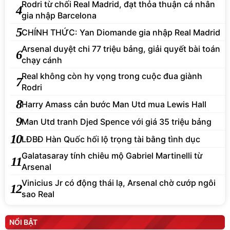
Rodri từ chối Real Madrid, đạt thỏa thuận cá nhân
4
gia nhập Barcelona
5
CHÍNH THỨC: Yan Diomande gia nhập Real Madrid
Arsenal duyệt chi 77 triệu bảng, giải quyết bài toán
6
chạy cánh
Real không còn hy vọng trong cuộc đua giành
7
Rodri
8
Harry Amass cản bước Man Utd mua Lewis Hall
9
Man Utd tranh Djed Spence với giá 35 triệu bảng
10
LĐBĐ Hàn Quốc hối lộ trọng tài bằng tình dục
Galatasaray tính chiêu mộ Gabriel Martinelli từ
11
Arsenal
Vinicius Jr có động thái lạ, Arsenal chờ cướp ngôi
12
sao Real
NỔI BẬT