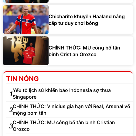
Chicharito khuyên Haaland nâng
cấp tư duy chơi bóng
CHÍNH THỨC: MU công bố tân
binh Cristian Orozco
TIN NÓNG
Yếu tố lịch sử khiến báo Indonesia sợ thua
1
Singapore
CHÍNH THỨC: Vinicius gia hạn với Real, Arsenal vỡ
2
mộng bom tấn
CHÍNH THỨC: MU công bố tân binh Cristian
3
Orozco