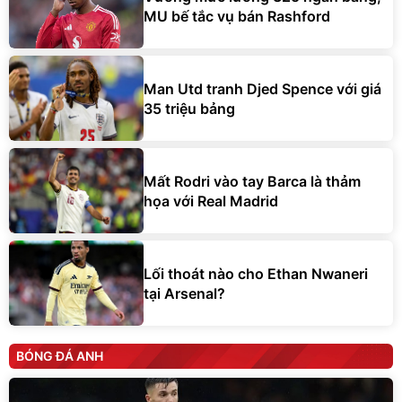
MU bế tắc vụ bán Rashford
Man Utd tranh Djed Spence với giá
35 triệu bảng
Mất Rodri vào tay Barca là thảm
họa với Real Madrid
Lối thoát nào cho Ethan Nwaneri
tại Arsenal?
BÓNG ĐÁ ANH