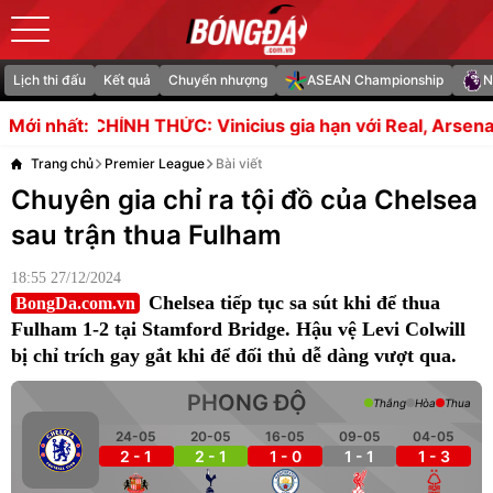
Lịch thi đấu
Kết quả
Chuyển nhượng
ASEAN Championship
N
: Vinicius gia hạn với Real, Arsenal vỡ mộng bom tấn
S
Mới nhất:
Trang chủ
Premier League
Bài viết
Chuyên gia chỉ ra tội đồ của Chelsea
sau trận thua Fulham
18:55 27/12/2024
Chelsea tiếp tục sa sút khi để thua
BongDa.com.vn
Fulham 1-2 tại Stamford Bridge. Hậu vệ Levi Colwill
bị chỉ trích gay gắt khi để đối thủ dễ dàng vượt qua.
PHONG ĐỘ
Thắng
Hòa
Thua
24-05
20-05
16-05
09-05
04-05
2 - 1
2 - 1
1 - 0
1 - 1
1 - 3