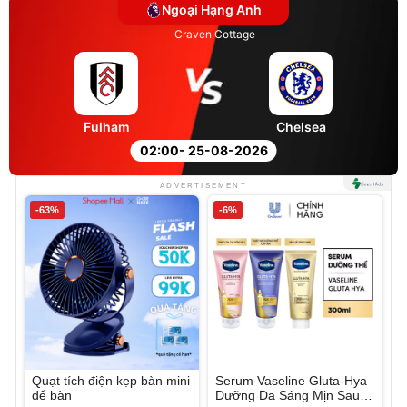
Ngoại Hạng Anh
Craven Cottage
Fulham
Chelsea
02:00
- 25-08-2026
ADVERTISEMENT
-63%
-6%
Quạt tích điện kẹp bàn mini
Serum Vaseline Gluta-Hya
để bàn
Dưỡng Da Sáng Mịn Sau 7