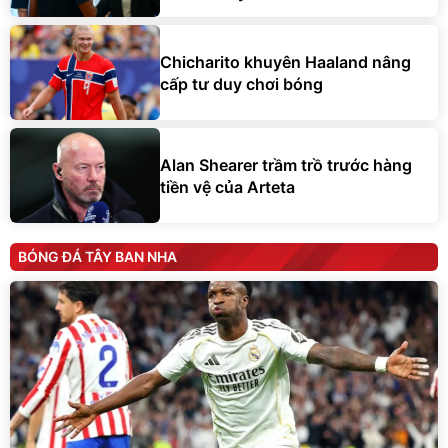
Chicharito khuyên Haaland nâng
cấp tư duy chơi bóng
Alan Shearer trầm trồ trước hàng
tiền vệ của Arteta
BÓNG ĐÁ TÂY BAN NHA