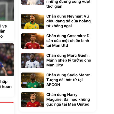
những đường cong vượt
thời gian
Chân dung Neymar: Vũ
điệu dang dở của hoàng
tử không ngai
l vs
dàn
Chân dung Casemiro: Di
so
sản của một chiến binh
tại Man Utd
Chân dung Marc Guehi:
Mảnh ghép lý tưởng cho
Man City
Chân dung Sadio Mane:
Tượng đài bất tử tại
nhập
AFCON
i hoàn
Chân dung Harry
Maguire: Bài học không
gục ngã tại Man United