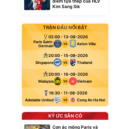
điểm tựa thép của HLV
Kim Sang Sik
TRẬN ĐẤU NỔI BẬT
02:00 - 13-08-2026
Paris Saint-
Aston Villa
VS
Germain
20:00 - 15-08-2026
Singapore
Thailand
VS
20:00 - 16-08-2026
Malaysia
Vietnam
VS
16:30 - 11-08-2026
Adelaide United
Cong An Ha Noi
VS
KÝ ỨC SÂN CỎ
xe cầm
ửa cao áp
Cơn ác mộng Paris và