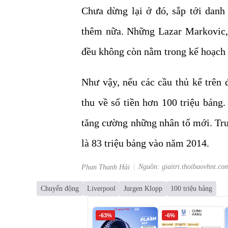
Chưa dừng lại ở đó, sắp tới danh
thêm nữa. Những Lazar Markovic,
đều không còn nằm trong kế hoạch 
Như vậy, nếu các cầu thủ kể trên
thu về số tiền hơn 100 triệu bản
tăng cường những nhân tố mới. Trư
là 83 triệu bảng vào năm 2014.
Nguồn: giaitri.thoibaovhnt.co
Phan Thanh Hải
Chuyển động
Liverpool
Jurgen Klopp
100 triệu bảng
-63%
-6%