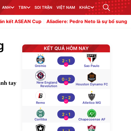
ANH
TBN
SOI TRẬN
VIỆT NAM
KHÁC
Cup
Aliadiere: Pedro Neto là sự bổ sung tuyệt vời cho Ar
g
KẾT QUẢ HÔM NAY
2
-
1
KT
Gremio
Sao Paulo
0
-
2
ạnh tay
New England
KT
Houston Dynamo FC
Revolution
2
-
2
KT
Remo
Atletico MG
2
-
1
KT
Coritiba
Chapecoense AF
1
-
1