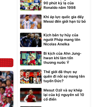
t tuyết
90 phút kỳ lạ của
0
đ
Ronaldo năm 1998
ều
Khi áp lực quốc gia đẩy
Messi đến giới hạn từ bỏ
Bạt phủ xe ô tô
Xe đạp điện trợ
cao cấp, tráng
lực G-Force C14
nhôm 03 lớp
gấp gọn bỏ cốp
392.000
9.900.000
đ
đ
Kịch bản tự hủy của
tiện lợi
325.000
7.092.000
đ
đ
người Pháp mang tên
Đã bán nhiều
Đang xem nhiều
Nicolas Anelka
G-FORCE VIETNA
Bi kịch của Ahn Jung-
hwan khi làm tổn
thương nước Ý
Thế giới đã thực sự
quên đi nỗi sợ mang tên
tuyển Đức?
Mesut Ozil và sự khép
lại của kỷ nguyên số 10
cổ điển