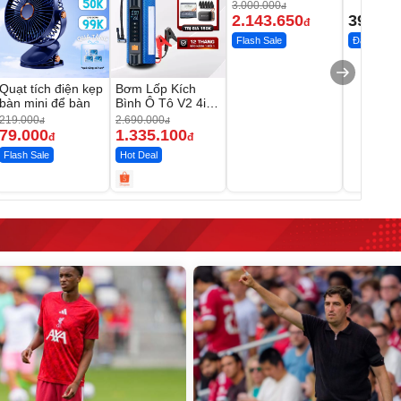
1855OL
có tạo bọ
3.000.000
đ
2.143.650
399.00
đ
Flash Sale
Đã bán nhi
Quạt tích điện kẹp
Bơm Lốp Kích
bàn mini để bàn
Bình Ô Tô V2 4in1
MEDICAR –
219.000
2.690.000
đ
đ
12.000mAh
79.000
1.335.100
đ
đ
Flash Sale
Hot Deal