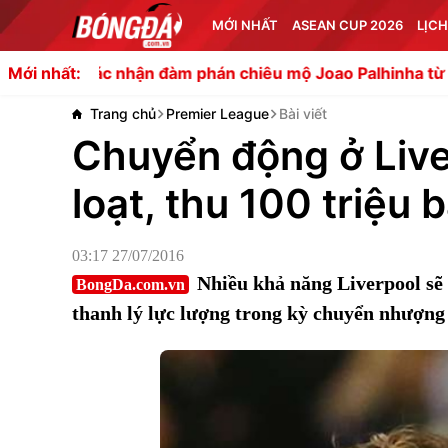
MỚI NHẤT
ASEAN CUP 2026
LỊCH
 nhận đàm phán chiêu mộ Joao Palhinha từ Bayern Munich
Mới nhất:
Trang chủ
Premier League
Bài viết
Chuyển động ở Live
loạt, thu 100 triệu 
03:17 27/07/2016
Nhiều khả năng Liverpool sẽ
BongDa.com.vn
thanh lý lực lượng trong kỳ chuyển nhượng