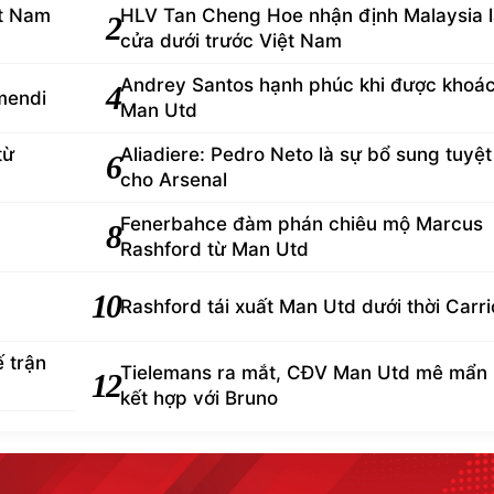
ệt Nam
HLV Tan Cheng Hoe nhận định Malaysia 
2
cửa dưới trước Việt Nam
Andrey Santos hạnh phúc khi được khoá
4
mendi
Man Utd
từ
Aliadiere: Pedro Neto là sự bổ sung tuyệt
6
cho Arsenal
Fenerbahce đàm phán chiêu mộ Marcus
8
Rashford từ Man Utd
10
Rashford tái xuất Man Utd dưới thời Carri
 trận
Tielemans ra mắt, CĐV Man Utd mê mẩn
12
kết hợp với Bruno