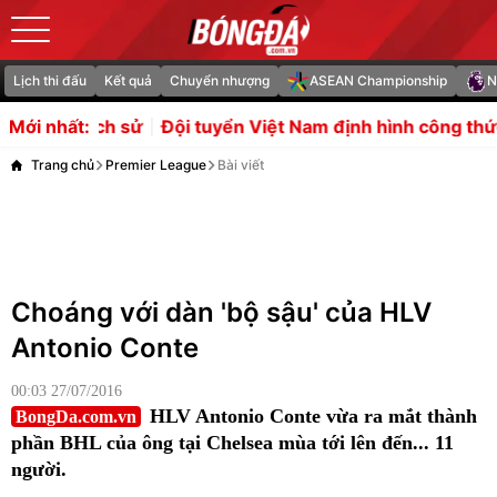
Lịch thi đấu
Kết quả
Chuyển nhượng
ASEAN Championship
N
i tuyển Việt Nam định hình công thức chiến thắng trước
Mới nhất:
Trang chủ
Premier League
Bài viết
Choáng với dàn 'bộ sậu' của HLV
Antonio Conte
00:03 27/07/2016
HLV Antonio Conte vừa ra mắt thành
BongDa.com.vn
phần BHL của ông tại Chelsea mùa tới lên đến... 11
người.