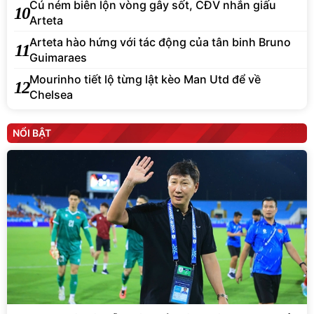
Cú ném biên lộn vòng gây sốt, CĐV nhắn giấu
10
Arteta
Arteta hào hứng với tác động của tân binh Bruno
11
Guimaraes
Mourinho tiết lộ từng lật kèo Man Utd để về
12
Chelsea
NỔI BẬT