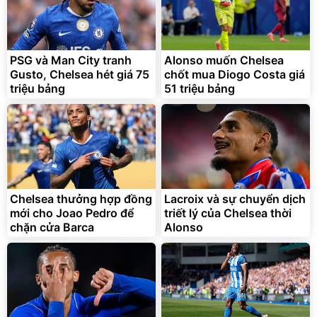
Unmute
Vali Bamozo Khung Nhôm
9066 Size 20/24/28 Cao
Cấp
1.000.000
đ
825.000
PSG và Man City tranh
Alonso muốn Chelsea
đ
Gusto, Chelsea hét giá 75
chốt mua Diogo Costa giá
Flash Sale
triệu bảng
51 triệu bảng
Lót ghế ôtô, nâng lưng
chống nóng giúp thoải mái
trong di chuyển
295.000
Chelsea thưởng hợp đồng
Lacroix và sự chuyển dịch
đ
mới cho Joao Pedro để
triết lý của Chelsea thời
Đã bán nhiều
chặn cửa Barca
Alonso