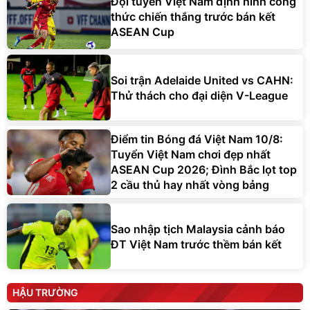
Đội tuyển Việt Nam định hình công
thức chiến thắng trước bán kết
ASEAN Cup
Soi trận Adelaide United vs CAHN:
Thử thách cho đại diện V-League
Điểm tin Bóng đá Việt Nam 10/8:
Tuyển Việt Nam chơi đẹp nhất
ASEAN Cup 2026; Đình Bắc lọt top
2 cầu thủ hay nhất vòng bảng
Sao nhập tịch Malaysia cảnh báo
ĐT Việt Nam trước thềm bán kết
HẬU TRƯỜNG