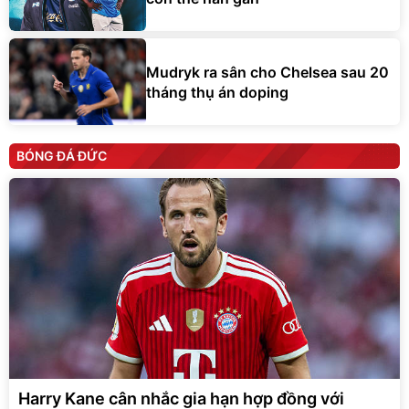
Mudryk ra sân cho Chelsea sau 20
tháng thụ án doping
BÓNG ĐÁ ĐỨC
Harry Kane cân nhắc gia hạn hợp đồng với