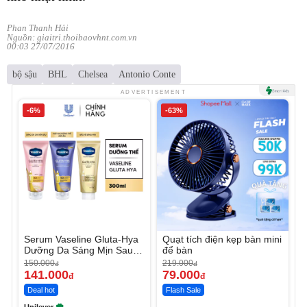
Phan Thanh Hải
Nguồn: giaitri.thoibaovhnt.com.vn
00:03 27/07/2016
bộ sậu
BHL
Chelsea
Antonio Conte
ADVERTISEMENT
-6%
-63%
Serum Vaseline Gluta-Hya
Quạt tích điện kẹp bàn mini
Dưỡng Da Sáng Mịn Sau 7
để bàn
Ngày
150.000
219.000
đ
đ
141.000
79.000
đ
đ
Deal hot
Flash Sale