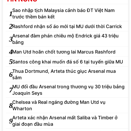
Sao nhập tịch Malaysia cảnh báo ĐT Việt Nam
1
trước thềm bán kết
2
Rashford nhận số áo mới tại MU dưới thời Carrick
Arsenal đàm phán chiêu mộ Endrick giá 43 triệu
3
bảng
4
Man Utd hoãn chốt tương lai Marcus Rashford
5
Santos công khai muốn đá số 6 tại tuyến giữa MU
Thua Dortmund, Arteta thúc giục Arsenal mua
6
sắm
MU đối đầu Arsenal trong thương vụ 30 triệu bảng
7
Joaquin Seys
Chelsea và Real ngáng đường Man Utd vụ
8
Wharton
Arteta xác nhận Arsenal mất Saliba và Timber ở
9
giai đoạn đầu mùa