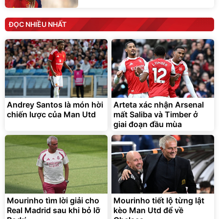
ĐỌC NHIỀU NHẤT
Andrey Santos là món hời
Arteta xác nhận Arsenal
chiến lược của Man Utd
mất Saliba và Timber ở
giai đoạn đầu mùa
Mourinho tìm lời giải cho
Mourinho tiết lộ từng lật
Real Madrid sau khi bỏ lỡ
kèo Man Utd để về