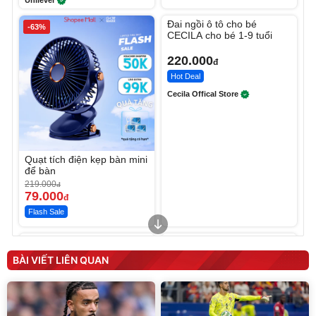
Unilever
Unmute
Đai ngồi ô tô cho bé
-63%
CECILA cho bé 1-9 tuổi
220.000
đ
Hot Deal
Cecila Offical Store
Quạt tích điện kẹp bàn mini
để bàn
219.000
đ
79.000
đ
Flash Sale
Unmute
Unmute
Sữa dưỡng thể nâng tông
Robot Hút Bụi Lau Nhà -
tức thì Vaseline Body
D2-001 - Thông Minh
BÀI VIẾT LIÊN QUAN
190.000
3.000.000
đ
đ
138.330
2.200.000
đ
đ
Discount
Flash Sale