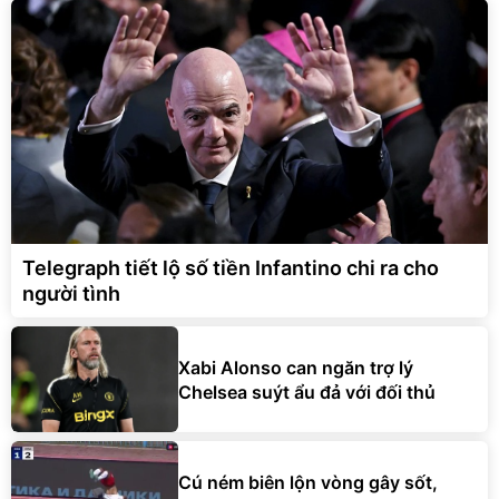
Telegraph tiết lộ số tiền Infantino chi ra cho
người tình
Xabi Alonso can ngăn trợ lý
Chelsea suýt ẩu đả với đối thủ
Cú ném biên lộn vòng gây sốt,