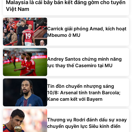
Malaysia là cái bẫy bán kết đáng gờm cho tuyển
Việt Nam
Carrick giải phóng Amad, kích hoạt
Mbeumo ở MU
Andrey Santos chứng minh năng
lực thay thế Casemiro tại MU
Tin đồn chuyển nhượng sáng
10/8: Arsenal tính tranh Barcola;
Kane cam kết với Bayern
Thương vụ Rodri đánh dấu sự xoay
chuyển quyền lực Siêu kinh điển