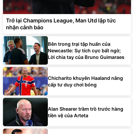
Trở lại Champions League, Man Utd lập tức
nhận cảnh báo
Bên trong trại tập huấn của
Newcastle: Sự tích cực bất ngờ;
Lời chia tay của Bruno Guimaraes
Chicharito khuyên Haaland nâng
cấp tư duy chơi bóng
Alan Shearer trầm trồ trước hàng
tiền vệ của Arteta