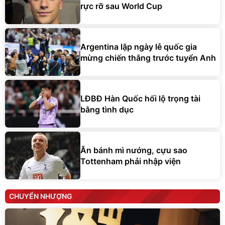
rực rỡ sau World Cup
Argentina lập ngày lễ quốc gia
mừng chiến thắng trước tuyển Anh
LĐBĐ Hàn Quốc hối lộ trọng tài
bằng tình dục
Ăn bánh mì nướng, cựu sao
Tottenham phải nhập viện
CHUYỂN NHƯỢNG