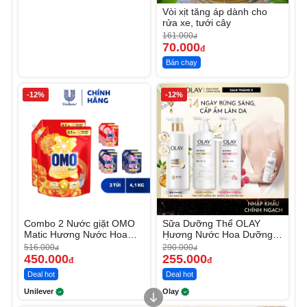
Vòi xịt tăng áp dành cho
rửa xe, tưới cây
161.000
đ
70.000
đ
Bán chạy
-12%
-12%
Combo 2 Nước giặt OMO
Sữa Dưỡng Thể OLAY
Matic Hương Nước Hoa
Hương Nước Hoa Dưỡng
Comfort 4.1KG
Ẩm Chuyên Sâu
516.000
290.000
đ
đ
450.000
255.000
đ
đ
Deal hot
Deal hot
Unilever
Olay
Unmute