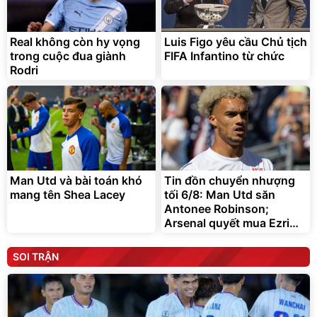
Real không còn hy vọng
Luis Figo yêu cầu Chủ tịch
trong cuộc đua giành
FIFA Infantino từ chức
Rodri
Man Utd và bài toán khó
Tin đồn chuyển nhượng
mang tên Shea Lacey
tối 6/8: Man Utd săn
Antonee Robinson;
Arsenal quyết mua Ezri
Konsa
SOI TRẬN