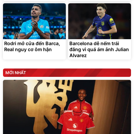
Bạt Trùm Xe Ô TÔ 4 Chỗ 5
Serum Vaseline Gluta-Hya
Chỗ 7 Chỗ, Bán Tải
Dưỡng Da Sáng Mịn Sau 7
Ngày
399.000
150.000
đ
đ
319.000
141.000
đ
đ
Rodri mở cửa đến Barca,
Barcelona dễ nếm trái
Đang xem nhiều
Deal hot
Real nguy cơ ôm hận
đắng vì quá ám ảnh Julian
Unilever
Alvarez
MỚI NHẤT