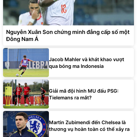
Nguyễn Xuân Son chứng minh đẳng cấp số một
Đông Nam Á
Jacob Mahler và khát khao vượt
qua bóng ma Indonesia
Giải mã đội hình MU đấu PSG:
Tielemans ra mắt?
Martin Zubimendi đến Chelsea là
thương vụ hoàn toàn có thể xảy ra