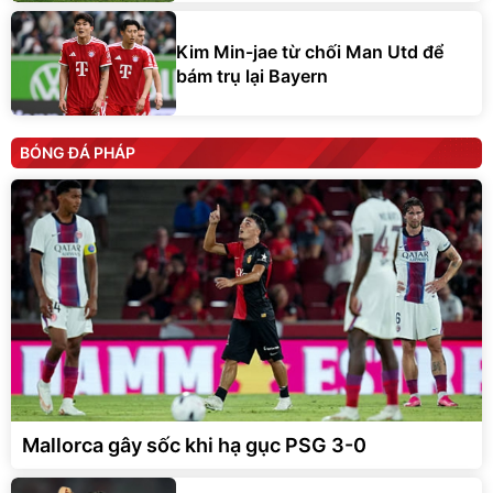
Kim Min-jae từ chối Man Utd để
bám trụ lại Bayern
BÓNG ĐÁ PHÁP
Mallorca gây sốc khi hạ gục PSG 3-0