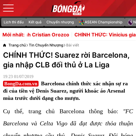
Lịch thi đấu
Kết quả
Chuyển nhượng
ASEAN Championship
N
n Orozco
CHÍNH THỨC: Vinicius gia hạn với Real, Arsen
Mới nhất:
Trang chủ
Tin Chuyển Nhượng
Bài viết
CHÍNH THỨC! Suarez rời Barcelona,
gia nhập CLB đối thủ ở La Liga
19:23 01/07/2019
Barcelona chính thức xác nhận sự ra
BongDa.com.vn
đi của tiền vệ Denis Suarez, người khoác áo Arsenal
mùa trước dưới dạng cho mượn.
Cụ thể, trang chủ Barcelona thông báo:
"FC
Barcelona và Celta Vigo đã đạt được thỏa thuận
chuyển nhượng cầu thủ Denis Suarez. Đội bóng