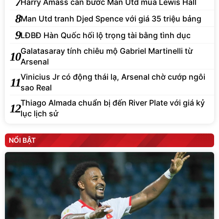
7
Harry Amass cản bước Man Utd mua Lewis Hall
8
Man Utd tranh Djed Spence với giá 35 triệu bảng
9
LĐBĐ Hàn Quốc hối lộ trọng tài bằng tình dục
Galatasaray tính chiêu mộ Gabriel Martinelli từ
10
Arsenal
Vinicius Jr có động thái lạ, Arsenal chờ cướp ngôi
11
sao Real
Thiago Almada chuẩn bị đến River Plate với giá kỷ
12
lục lịch sử
NỔI BẬT