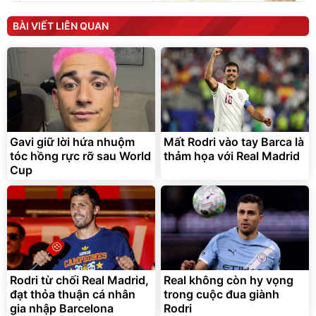
Ghế Ngồi Công Thái Học
Chống Mỏi Lưng
BÀI VIẾT LIÊN QUAN
188.000
đ
117.600
đ
Giá ưu đãi
JYooHome
Gavi giữ lời hứa nhuộm
Mất Rodri vào tay Barca là
Sữa nước Ensure Abbott,
tóc hồng rực rỡ sau World
thảm họa với Real Madrid
thùng 24 chai
Cup
1.250.000
đ
Hàng chính hãng
Ensure
Rodri từ chối Real Madrid,
Real không còn hy vọng
đạt thỏa thuận cá nhân
trong cuộc đua giành
gia nhập Barcelona
Rodri