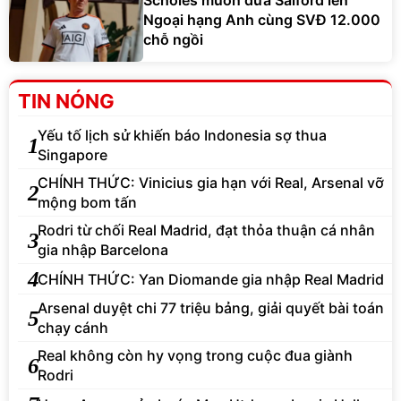
Ngoại hạng Anh cùng SVĐ 12.000
chỗ ngồi
TIN NÓNG
Yếu tố lịch sử khiến báo Indonesia sợ thua
1
Singapore
CHÍNH THỨC: Vinicius gia hạn với Real, Arsenal vỡ
2
mộng bom tấn
Rodri từ chối Real Madrid, đạt thỏa thuận cá nhân
3
gia nhập Barcelona
4
CHÍNH THỨC: Yan Diomande gia nhập Real Madrid
Arsenal duyệt chi 77 triệu bảng, giải quyết bài toán
5
chạy cánh
Real không còn hy vọng trong cuộc đua giành
6
Rodri