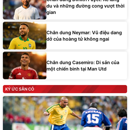
du và những đường cong vượt thời
gian
Chân dung Neymar: Vũ điệu dang
dở của hoàng tử không ngai
Chân dung Casemiro: Di sản của
một chiến binh tại Man Utd
KÝ ỨC SÂN CỎ