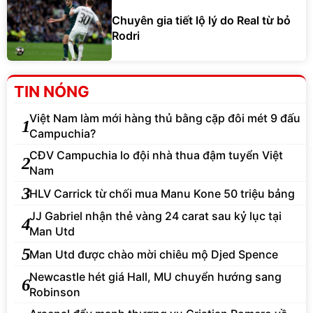
Chuyên gia tiết lộ lý do Real từ bỏ
Rodri
TIN NÓNG
Việt Nam làm mới hàng thủ bằng cặp đôi mét 9 đấu
1
Campuchia?
CĐV Campuchia lo đội nhà thua đậm tuyển Việt
2
Nam
3
HLV Carrick từ chối mua Manu Kone 50 triệu bảng
JJ Gabriel nhận thẻ vàng 24 carat sau kỷ lục tại
4
Man Utd
5
Man Utd được chào mời chiêu mộ Djed Spence
Newcastle hét giá Hall, MU chuyển hướng sang
6
Robinson