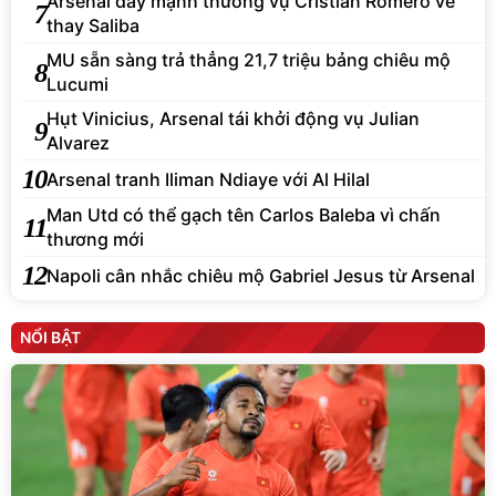
Arsenal đẩy mạnh thương vụ Cristian Romero về
7
thay Saliba
MU sẵn sàng trả thẳng 21,7 triệu bảng chiêu mộ
8
Lucumi
Hụt Vinicius, Arsenal tái khởi động vụ Julian
9
Alvarez
10
Arsenal tranh Iliman Ndiaye với Al Hilal
Man Utd có thể gạch tên Carlos Baleba vì chấn
11
thương mới
12
Napoli cân nhắc chiêu mộ Gabriel Jesus từ Arsenal
NỔI BẬT