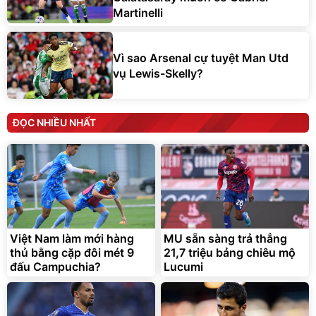
Martinelli
Vì sao Arsenal cự tuyệt Man Utd
vụ Lewis-Skelly?
ĐỌC NHIỀU NHẤT
Việt Nam làm mới hàng
MU sẵn sàng trả thẳng
thủ bằng cặp đôi mét 9
21,7 triệu bảng chiêu mộ
đấu Campuchia?
Lucumi