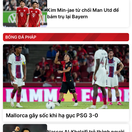
Kim Min-jae từ chối Man Utd để
bám trụ lại Bayern
BÓNG ĐÁ PHÁP
Mallorca gây sốc khi hạ gục PSG 3-0
Nasser Al-Khelaifi trở thành người