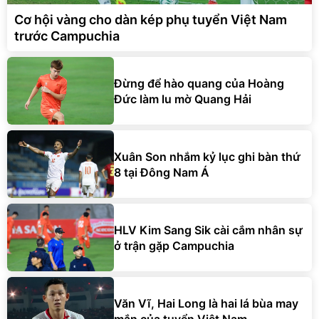
Cơ hội vàng cho dàn kép phụ tuyển Việt Nam
trước Campuchia
Đừng để hào quang của Hoàng
Đức làm lu mờ Quang Hải
Xuân Son nhắm kỷ lục ghi bàn thứ
8 tại Đông Nam Á
HLV Kim Sang Sik cài cắm nhân sự
ở trận gặp Campuchia
Văn Vĩ, Hai Long là hai lá bùa may
mắn của tuyển Việt Nam