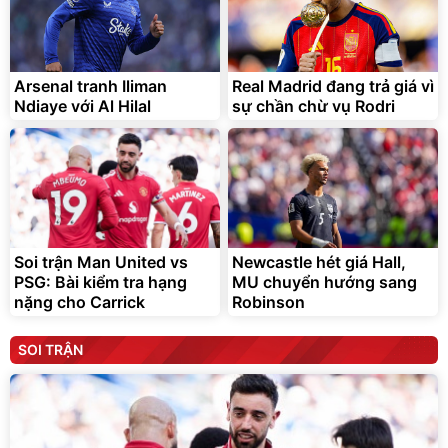
Arsenal tranh Iliman
Real Madrid đang trả giá vì
Ndiaye với Al Hilal
sự chần chừ vụ Rodri
Soi trận Man United vs
Newcastle hét giá Hall,
PSG: Bài kiểm tra hạng
MU chuyển hướng sang
nặng cho Carrick
Robinson
SOI TRẬN