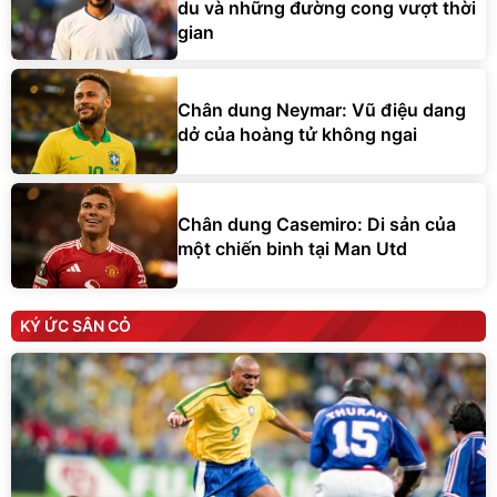
du và những đường cong vượt thời
gian
Chân dung Neymar: Vũ điệu dang
dở của hoàng tử không ngai
Chân dung Casemiro: Di sản của
một chiến binh tại Man Utd
KÝ ỨC SÂN CỎ