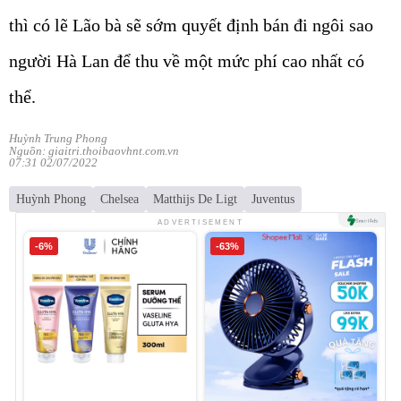
thì có lẽ Lão bà sẽ sớm quyết định bán đi ngôi sao
người Hà Lan để thu về một mức phí cao nhất có
thể.
Huỳnh Trung Phong
Nguồn: giaitri.thoibaovhnt.com.vn
07:31 02/07/2022
Huỳnh Phong
Chelsea
Matthijs De Ligt
Juventus
ADVERTISEMENT
-6%
-63%