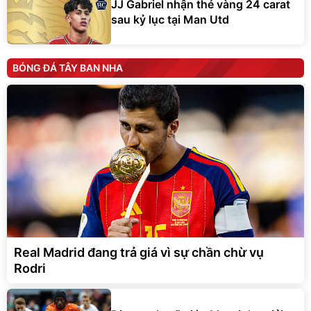
JJ Gabriel nhận thẻ vàng 24 carat
sau kỷ lục tại Man Utd
BÓNG ĐÁ TÂY BAN NHA
Real Madrid đang trả giá vì sự chần chừ vụ
Rodri