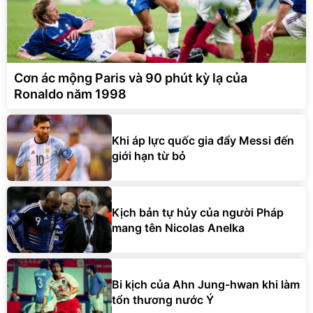
Cơn ác mộng Paris và 90 phút kỳ lạ của
Ronaldo năm 1998
Khi áp lực quốc gia đẩy Messi đến
giới hạn từ bỏ
Kịch bản tự hủy của người Pháp
mang tên Nicolas Anelka
Bi kịch của Ahn Jung-hwan khi làm
tổn thương nước Ý