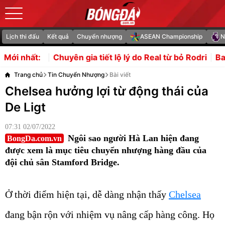
Lịch thi đấu
Kết quả
Chuyển nhượng
ASEAN Championship
N
n gia tiết lộ lý do Real từ bỏ Rodri
Barca lập danh sách
Mới nhất:
Trang chủ
Tin Chuyển Nhượng
Bài viết
Chelsea hưởng lợi từ động thái của
De Ligt
07:31 02/07/2022
Ngôi sao người Hà Lan hiện đang
BongDa.com.vn
được xem là mục tiêu chuyển nhượng hàng đầu của
đội chủ sân Stamford Bridge.
Ở thời điểm hiện tại, dễ dàng nhận thấy
Chelsea
đang bận rộn với nhiệm vụ nâng cấp hàng công. Họ