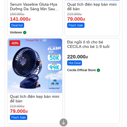
Serum Vaseline Gluta-Hya
Quạt tích điện kẹp bàn mini
Dưỡng Da Sáng Mịn Sau 7
để bàn
Ngày
150.000
219.000
đ
đ
141.000
79.000
đ
đ
Deal hot
Flash Sale
Unilever
Unmute
Đai ngồi ô tô cho bé
-63%
CECILA cho bé 1-9 tuổi
220.000
đ
Hot Deal
Cecila Offical Store
Quạt tích điện kẹp bàn mini
để bàn
219.000
đ
79.000
đ
Flash Sale
Unmute
Unmute