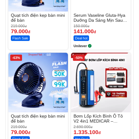
Quạt tích điện kẹp bàn mini
Serum Vaseline Gluta-Hya
để bàn
Dưỡng Da Sáng Mịn Sau 7
Ngày
219.000
150.000
đ
đ
79.000
141.000
đ
đ
Flash Sale
Deal hot
Unilever
-63%
-50%
Quạt tích điện kẹp bàn mini
Bơm Lốp Kích Bình Ô Tô
để bàn
V2 4in1 MEDICAR –
12.000mAh
219.000
2.690.000
đ
đ
79.000
1.335.100
đ
đ
Flash Sale
Hot Deal