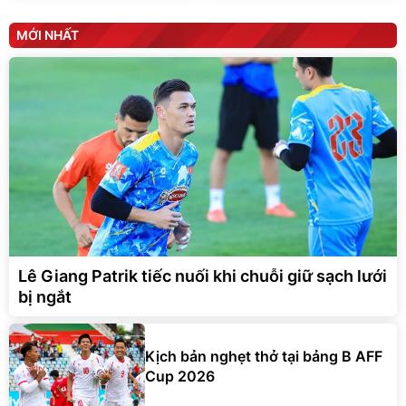
MỚI NHẤT
Lê Giang Patrik tiếc nuối khi chuỗi giữ sạch lưới
bị ngắt
Kịch bản nghẹt thở tại bảng B AFF
Cup 2026