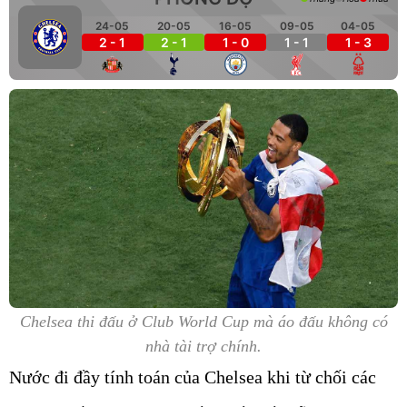
24-05
20-05
16-05
09-05
04-05
2 - 1
2 - 1
1 - 0
1 - 1
1 - 3
Chelsea thi đấu ở Club World Cup mà áo đấu không có
nhà tài trợ chính.
Nước đi đầy tính toán của Chelsea khi từ chối các