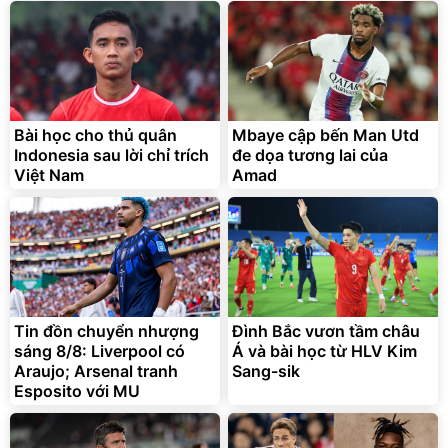
Bài học cho thủ quân
Mbaye cập bến Man Utd
Indonesia sau lời chỉ trích
đe dọa tương lai của
Việt Nam
Amad
Tin đồn chuyển nhượng
Đình Bắc vươn tầm châu
sáng 8/8: Liverpool có
Á và bài học từ HLV Kim
Araujo; Arsenal tranh
Sang-sik
Esposito với MU