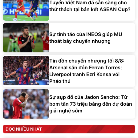
Tuyển Việt Nam đã sẵn sàng cho
thử thách tại bán kết ASEAN Cup?
Sự tỉnh táo của INEOS giúp MU
thoát bẫy chuyển nhượng
Tin đồn chuyển nhượng tối 8/8:
Arsenal săn đón Ferran Torres;
Liverpool tranh Ezri Konsa với
Pháo thủ
Sự sụp đổ của Jadon Sancho: Từ
bom tấn 73 triệu bảng đến dự đoán
giải nghệ sớm
ĐỌC NHIỀU NHẤT