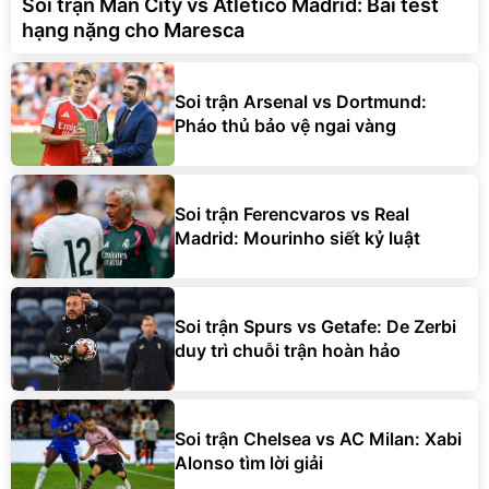
Soi trận Man City vs Atletico Madrid: Bài test
hạng nặng cho Maresca
Soi trận Arsenal vs Dortmund:
Pháo thủ bảo vệ ngai vàng
Soi trận Ferencvaros vs Real
Madrid: Mourinho siết kỷ luật
Soi trận Spurs vs Getafe: De Zerbi
duy trì chuỗi trận hoàn hảo
Soi trận Chelsea vs AC Milan: Xabi
Alonso tìm lời giải