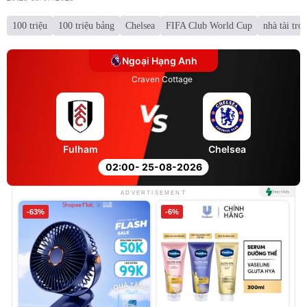
100 triệu
100 triệu bảng
Chelsea
FIFA Club World Cup
nhà tài trợ
Ngoại Hạng Anh
Craven Cottage
Fulham
Chelsea
02:00
- 25-08-2026
ADVERTISEMENT
-63%
-6%