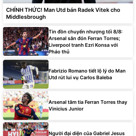
CHÍNH THỨC! Man Utd bán Radek Vitek cho
Middlesbrough
Tin đồn chuyển nhượng tối 8/8:
Arsenal săn đón Ferran Torres;
Liverpool tranh Ezri Konsa với
Pháo thủ
Fabrizio Romano tiết lộ lý do Man
Utd rút lui vụ Carlos Baleba
Arsenal tăm tia Ferran Torres thay
Vinicius Junior
Người đại diện của Gabriel Jesus