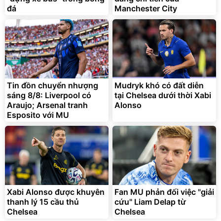
đá
Manchester City
G-FORCE VIETNA
Tin đồn chuyển nhượng
Mudryk khó có đất diễn
sáng 8/8: Liverpool có
tại Chelsea dưới thời Xabi
Araujo; Arsenal tranh
Alonso
Esposito với MU
Xabi Alonso được khuyên
Fan MU phản đối việc "giải
thanh lý 15 cầu thủ
cứu" Liam Delap từ
Chelsea
Chelsea