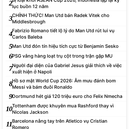
2
lục buồn 12 năm
CHÍNH THỨC! Man Utd bán Radek Vitek cho
3
Middlesbrough
Fabrizio Romano tiết lộ lý do Man Utd rút lui vụ
4
Carlos Baleba
5
Man Utd đón tín hiệu tích cực từ Benjamin Sesko
6
PSG vắng hàng loạt trụ cột trong trận gặp MU
Người đại diện của Gabriel Jesus giải thích về việc
7
xuất hiện ở Napoli
Hồ sơ mật World Cup 2026: Âm mưu đánh bom
8
Messi và bám đuôi Ronaldo
9
Dortmund hét giá 120 triệu euro cho Felix Nmecha
Tottenham được khuyên mua Rashford thay vì
10
Nicolas Jackson
Barcelona nẫng tay trên Atletico vụ Cristian
11
Romero