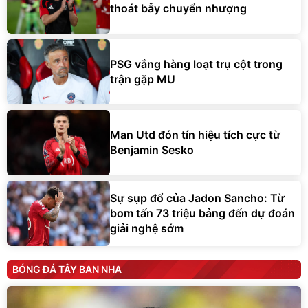
thoát bẫy chuyển nhượng
PSG vắng hàng loạt trụ cột trong
trận gặp MU
Man Utd đón tín hiệu tích cực từ
Benjamin Sesko
Sự sụp đổ của Jadon Sancho: Từ
bom tấn 73 triệu bảng đến dự đoán
giải nghệ sớm
BÓNG ĐÁ TÂY BAN NHA