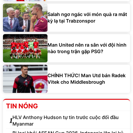
Salah ngơ ngác với món quà ra mắt
kỳ lạ tại Trabzonspor
Man United nên ra sân với đội hình
nào trong trận gặp PSG?
CHÍNH THỨC! Man Utd bán Radek
Vitek cho Middlesbrough
TIN NÓNG
HLV Anthony Hudson tự tin trước cuộc đối đầu
1
Myanmar
Bị loại khỏi ASEAN Cup 2026, Indonesia lặp lại kỷ