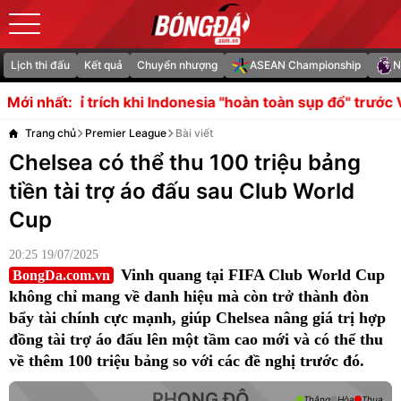
Lịch thi đấu
Kết quả
Chuyển nhượng
ASEAN Championship
N
i Indonesia "hoàn toàn sụp đổ" trước Việt Nam và Singapo
Mới nhất:
Trang chủ
Premier League
Bài viết
Chelsea có thể thu 100 triệu bảng
tiền tài trợ áo đấu sau Club World
Cup
20:25 19/07/2025
Vinh quang tại FIFA Club World Cup
BongDa.com.vn
không chỉ mang về danh hiệu mà còn trở thành đòn
bẩy tài chính cực mạnh, giúp Chelsea nâng giá trị hợp
đồng tài trợ áo đấu lên một tầm cao mới và có thể thu
về thêm 100 triệu bảng so với các đề nghị trước đó.
PHONG ĐỘ
Thắng
Hòa
Thua