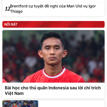
Brentford cự tuyệt đề nghị của Man Utd vụ Igor
12
Thiago
NỔI BẬT
Bài học cho thủ quân Indonesia sau lời chỉ trích
Việt Nam