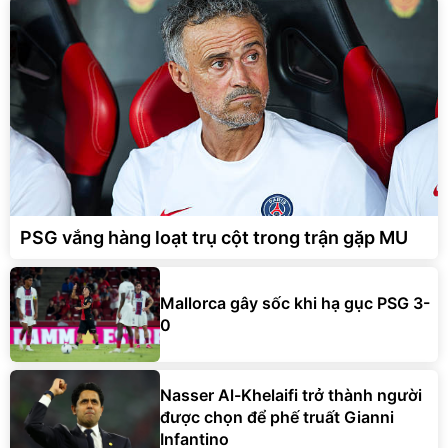
PSG vắng hàng loạt trụ cột trong trận gặp MU
Mallorca gây sốc khi hạ gục PSG 3-
0
Nasser Al-Khelaifi trở thành người
được chọn để phế truất Gianni
Infantino