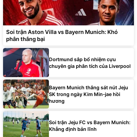
Soi trận Aston Villa vs Bayern Munich: Khó
phân thắng bại
Dortmund sắp bổ nhiệm cựu
chuyên gia phân tích của Liverpool
Bayern Munich thắng sát nút Jeju
SK trong ngày Kim Min-jae hồi
hương
Soi trận Jeju FC vs Bayern Munich:
Khẳng định bản lĩnh