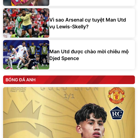
Vì sao Arsenal cự tuyệt Man Utd
vụ Lewis-Skelly?
Man Utd được chào mời chiêu mộ
Djed Spence
BÓNG ĐÁ ANH