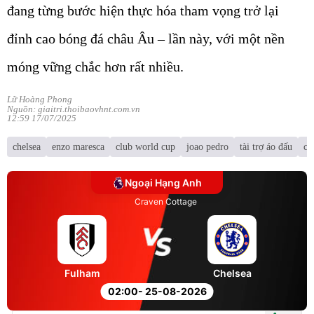
đang từng bước hiện thực hóa tham vọng trở lại
đỉnh cao bóng đá châu Âu – lần này, với một nền
móng vững chắc hơn rất nhiều.
Lữ Hoàng Phong
Nguồn: giaitri.thoibaovhnt.com.vn
12:59 17/07/2025
chelsea
enzo maresca
club world cup
joao pedro
tài trợ áo đấu
ch
Ngoại Hạng Anh
Craven Cottage
Fulham
Chelsea
02:00
- 25-08-2026