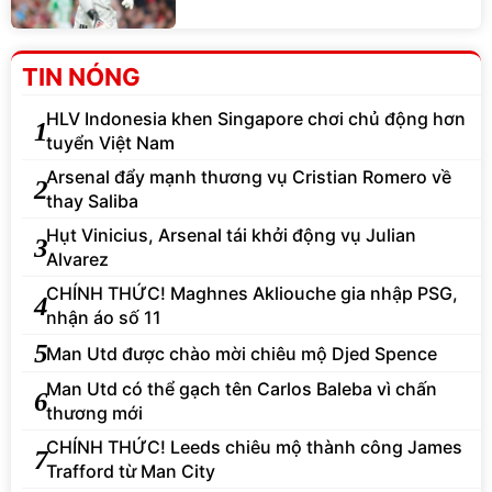
TIN NÓNG
HLV Indonesia khen Singapore chơi chủ động hơn
1
tuyển Việt Nam
Arsenal đẩy mạnh thương vụ Cristian Romero về
2
thay Saliba
Hụt Vinicius, Arsenal tái khởi động vụ Julian
3
Alvarez
CHÍNH THỨC! Maghnes Akliouche gia nhập PSG,
4
nhận áo số 11
5
Man Utd được chào mời chiêu mộ Djed Spence
Man Utd có thể gạch tên Carlos Baleba vì chấn
6
thương mới
CHÍNH THỨC! Leeds chiêu mộ thành công James
7
Trafford từ Man City