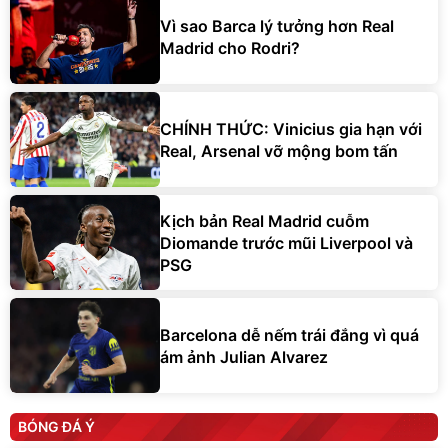
Vì sao Barca lý tưởng hơn Real
Madrid cho Rodri?
CHÍNH THỨC: Vinicius gia hạn với
Real, Arsenal vỡ mộng bom tấn
Kịch bản Real Madrid cuỗm
Diomande trước mũi Liverpool và
PSG
Barcelona dễ nếm trái đắng vì quá
ám ảnh Julian Alvarez
BÓNG ĐÁ Ý