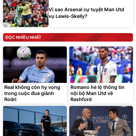
Vì sao Arsenal cự tuyệt Man Utd
vụ Lewis-Skelly?
ĐỌC NHIỀU NHẤT
Real không còn hy vọng
Romano hé lộ thông tin
trong cuộc đua giành
nội bộ Man Utd về
Rodri
Rashford