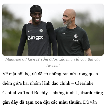
Madueke dự kiến sẽ sớm được xác nhận là cầu thủ của
Arsenal
Về mặt nội bộ, dù đã có những rạn nứt trong quan
điểm giữa hai nhóm lãnh đạo chính – Clearlake
Capital và Todd Boehly – nhưng ít nhất,
thành công
gần đây đã tạm xoa dịu các mâu thuẫn
. Dù vẫn