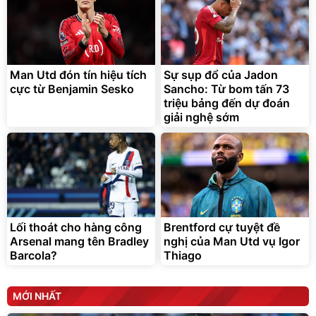
Lót ghế ôtô, nâng lưng
chống nóng giúp thoải mái
trong di chuyển
295.000
Man Utd đón tín hiệu tích
Sự sụp đổ của Jadon
đ
cực từ Benjamin Sesko
Sancho: Từ bom tấn 73
Đã bán nhiều
triệu bảng đến dự đoán
giải nghệ sớm
Lối thoát cho hàng công
Brentford cự tuyệt đề
Arsenal mang tên Bradley
nghị của Man Utd vụ Igor
Barcola?
Thiago
MỚI NHẤT