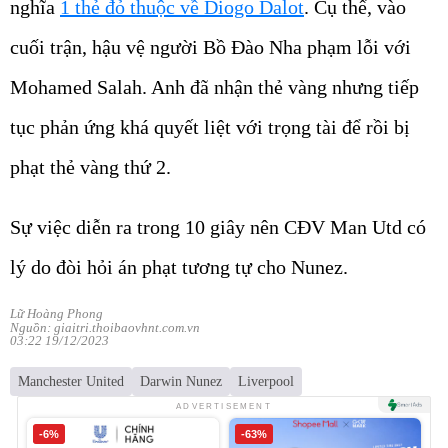
nghĩa
1 thẻ đỏ thuộc về Diogo Dalot
. Cụ thể, vào
cuối trận, hậu vệ người Bồ Đào Nha phạm lỗi với
Mohamed Salah. Anh đã nhận thẻ vàng nhưng tiếp
tục phản ứng khá quyết liệt với trọng tài để rồi bị
phạt thẻ vàng thứ 2.
Sự việc diễn ra trong 10 giây nên CĐV Man Utd có
lý do đòi hỏi án phạt tương tự cho Nunez.
Lữ Hoàng Phong
Nguồn: giaitri.thoibaovhnt.com.vn
03:22 19/12/2023
Manchester United
Darwin Nunez
Liverpool
ADVERTISEMENT
-6%
-63%