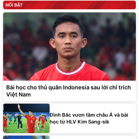
NỔI BẬT
Bài học cho thủ quân Indonesia sau lời chỉ trích
Việt Nam
Đình Bắc vươn tầm châu Á và bài
học từ HLV Kim Sang-sik