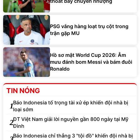
thoát bẫy chuyển nhượng
PSG vắng hàng loạt trụ cột trong
trận gặp MU
Hồ sơ mật World Cup 2026: Âm
mưu đánh bom Messi và bám đuôi
Ronaldo
TIN NÓNG
Báo Indonesia tố trọng tài xử ép khiến đội nhà bị
1
loại sớm
ĐT Việt Nam giải lời nguyền gần 800 ngày tại Mỹ
2
Đình
Báo Indonesia chỉ thẳng 3 "tội đồ" khiến đội nhà bị
3