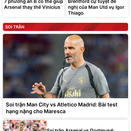
7 phương án B có thể giúp
Brentford cự tuyệt đề
Arsenal thay thế Vinicius
nghị của Man Utd vụ Igor
Thiago
SOI TRẬN
Soi trận Man City vs Atletico Madrid: Bài test
hạng nặng cho Maresca
Soi trận Arsenal vs Dortmund: