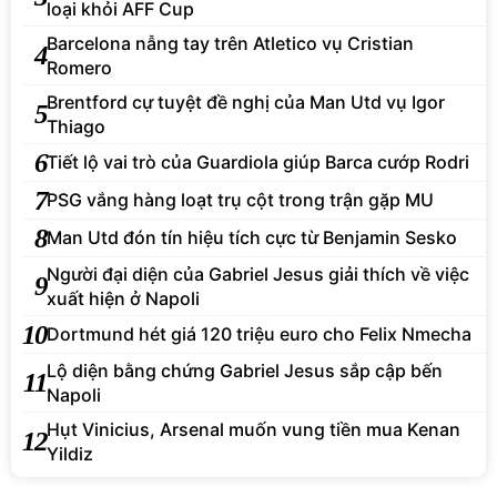
loại khỏi AFF Cup
Barcelona nẫng tay trên Atletico vụ Cristian
4
Romero
Brentford cự tuyệt đề nghị của Man Utd vụ Igor
5
Thiago
6
Tiết lộ vai trò của Guardiola giúp Barca cướp Rodri
7
PSG vắng hàng loạt trụ cột trong trận gặp MU
8
Man Utd đón tín hiệu tích cực từ Benjamin Sesko
Người đại diện của Gabriel Jesus giải thích về việc
9
xuất hiện ở Napoli
10
Dortmund hét giá 120 triệu euro cho Felix Nmecha
Lộ diện bằng chứng Gabriel Jesus sắp cập bến
11
Napoli
Hụt Vinicius, Arsenal muốn vung tiền mua Kenan
12
Yildiz