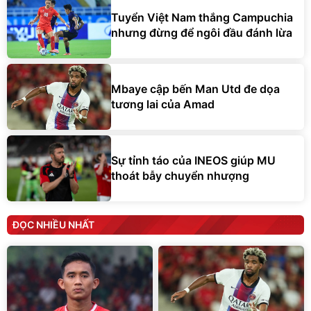
Tuyển Việt Nam thắng Campuchia
nhưng đừng để ngôi đầu đánh lừa
Mbaye cập bến Man Utd đe dọa
tương lai của Amad
Sự tỉnh táo của INEOS giúp MU
thoát bẫy chuyển nhượng
ĐỌC NHIỀU NHẤT