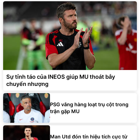
Sự tỉnh táo của INEOS giúp MU thoát bẫy
chuyển nhượng
PSG vắng hàng loạt trụ cột trong
trận gặp MU
Man Utd đón tín hiệu tích cực từ