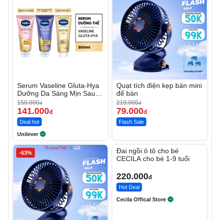
Serum Vaseline Gluta-Hya
Quạt tích điện kẹp bàn mini
Dưỡng Da Sáng Mịn Sau 7
để bàn
Ngày
150.000
219.000
đ
đ
141.000
79.000
đ
đ
Deal hot
Flash Sale
Unilever
Unmute
Đai ngồi ô tô cho bé
-63%
CECILA cho bé 1-9 tuổi
220.000
đ
Hot Deal
Cecila Offical Store