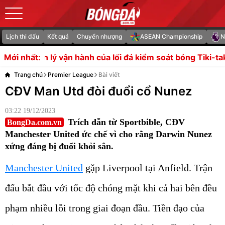
Lịch thi đấu
Kết quả
Chuyển nhượng
ASEAN Championship
N
nh của lối đá kiểm soát bóng Tiki-taka
Người đại diện của
Mới nhất:
Trang chủ
Premier League
Bài viết
CĐV Man Utd đòi đuổi cổ Nunez
03:22 19/12/2023
Trích dẫn từ Sportbible, CĐV
BongDa.com.vn
Manchester United ức chế vì cho rằng Darwin Nunez
xứng đáng bị đuổi khỏi sân.
Manchester United
gặp Liverpool tại Anfield. Trận
đấu bắt đầu với tốc độ chóng mặt khi cả hai bên đều
phạm nhiều lỗi trong giai đoạn đầu. Tiền đạo của