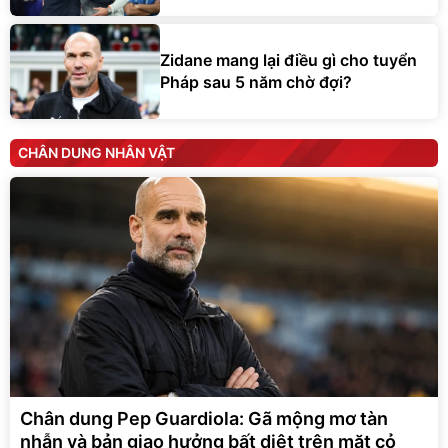
Zidane mang lại điều gì cho tuyển
Pháp sau 5 năm chờ đợi?
CHÂN DUNG NHÂN VẬT
Chân dung Pep Guardiola: Gã mộng mơ tàn
nhẫn và bản giao hưởng bất diệt trên mặt cỏ