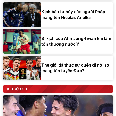
Kịch bản tự hủy của người Pháp
mang tên Nicolas Anelka
Bi kịch của Ahn Jung-hwan khi làm
tổn thương nước Ý
Thế giới đã thực sự quên đi nỗi sợ
mang tên tuyển Đức?
LỊCH SỬ CLB