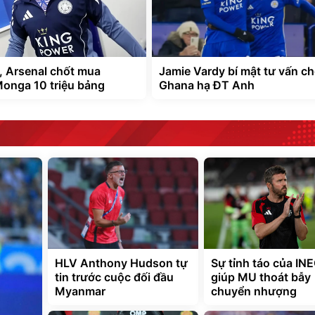
 Arsenal chốt mua
Jamie Vardy bí mật tư vấn c
onga 10 triệu bảng
Ghana hạ ĐT Anh
HLV Anthony Hudson tự
Sự tỉnh táo của IN
tin trước cuộc đối đầu
giúp MU thoát bẫy
Myanmar
chuyển nhượng