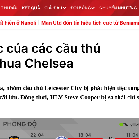
 THI ĐẤU
KẾT QUẢ
GIẢI ĐẤU
ĐỘI BÓNG
CHUYỂN NHƯỢNG
i
Man Utd đón tín hiệu tích cực từ Benjamin Sesko
Bản
 của các cầu thủ
thua Chelsea
a, nhóm cầu thủ Leicester City bị phát hiện tiệc tùng
i lớn. Đồng thời, HLV Steve Cooper bị sa thải chỉ 
PHONG ĐỘ
Thắng
H
22-04
18-04
11-04