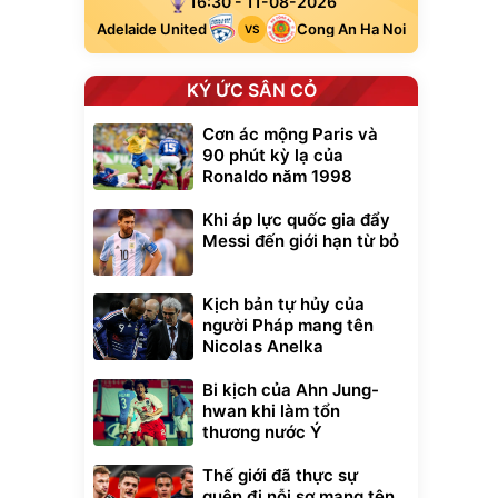
16:30 - 11-08-2026
Adelaide United
Cong An Ha Noi
VS
KÝ ỨC SÂN CỎ
Cơn ác mộng Paris và
90 phút kỳ lạ của
Ronaldo năm 1998
Khi áp lực quốc gia đẩy
Messi đến giới hạn từ bỏ
Kịch bản tự hủy của
người Pháp mang tên
Nicolas Anelka
Bi kịch của Ahn Jung-
hwan khi làm tổn
thương nước Ý
Thế giới đã thực sự
quên đi nỗi sợ mang tên