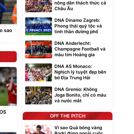
nông dân thách thức cả
Châu Âu
DNA Dinamo Zagreb:
Phong thái quý tộc và
ho sao
tinh thần đường phố
DNA Anderlecht:
Champagne Football và
màu tím Hoàng gia
DNA AS Monaco:
Nghịch lý tuyệt đẹp bên
bờ Địa Trung Hải
DNA Gremio: Không
Joga Bonito, chỉ có máu
và nước mắt
EOS
OFF THE PITCH
Vì sao Quả bóng vàng
Rodri đứng ngoài cuộc