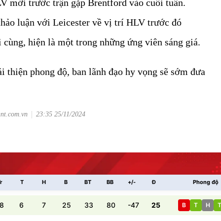
V mới trước trận gặp Brentford vào cuối tuần.
hảo luận với Leicester về vị trí HLV trước đó
 cùng, hiện là một trong những ứng viên sáng giá.
ải thiện phong độ, ban lãnh đạo hy vọng sẽ sớm đưa
.
hnt.com.vn
23:35 25/11/2024
r
T
H
B
BT
BB
+/-
Đ
Phong độ
8
6
7
25
33
80
-47
25
B
T
H