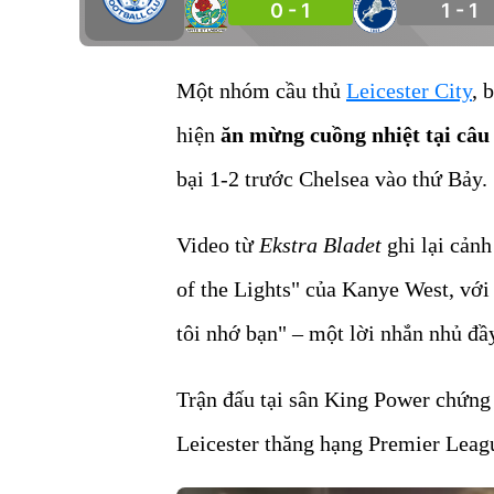
0 - 1
1 - 1
Một nhóm cầu thủ
Leicester City
, 
hiện
ăn mừng cuồng nhiệt tại câu
bại 1-2 trước Chelsea vào thứ Bảy.
Video từ
Ekstra Bladet
ghi lại cảnh
of the Lights" của Kanye West, với
tôi nhớ bạn" – một lời nhắn nhủ đ
Trận đấu tại sân King Power chứng 
Leicester thăng hạng Premier Leag