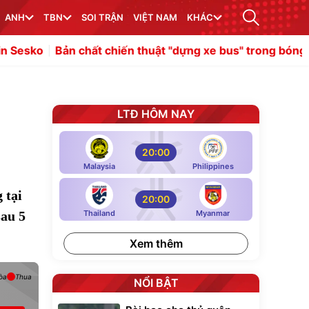
ANH
TBN
SOI TRẬN
VIỆT NAM
KHÁC
 chất chiến thuật "dựng xe bus" trong bóng đá
Malo Gust
LTĐ HÔM NAY
20:00
Malaysia
Philippines
 tại
20:00
sau 5
Thailand
Myanmar
Xem thêm
òa
Thua
NỔI BẬT