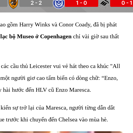
2 - 2
1 - 0
0 - 1
bao gồm Harry Winks và Conor Coady, đã bị phát
 lạc bộ Museo ở Copenhagen
chỉ vài giờ sau thất
 các cầu thủ Leicester vui vẻ hát theo ca khúc "All
 một người giơ cao tấm biển có dòng chữ: “Enzo,
ầy hài hước đến HLV cũ Enzo Maresca.
kiến sự trở lại của Maresca, người từng dẫn dắt
ue trước khi chuyển đến Chelsea vào mùa hè.