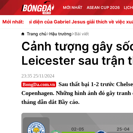
MỚI NHẤT
ASEAN CUP 2026
LỊCH
diện của Gabriel Jesus giải thích về việc xuất hiện ở Napol
Mới nhất:
Trang chủ
Hậu trường
Bài viết
Cảnh tượng gây sốc
Leicester sau trận 
23:35 25/11/2024
Sau thất bại 1-2 trước Chelse
BongDa.com.vn
Copenhagen. Những hình ảnh đó gây tranh cã
tháng dẫn dắt Bầy cáo.
02-05
25-04