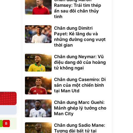
Ramsey: Trái tim thép
ẩn sau đôi chân thủy
tinh
Chân dung Dimitri
Payet: Kẻ lãng du và
những đường cong vượt
thời gian
Chân dung Neymar: Vũ
điệu dang dở của hoàng
tử không ngai
Chân dung Casemiro: Di
sản của một chiến binh
tại Man Utd
Chân dung Marc Guehi:
Mảnh ghép lý tưởng cho
Man City
T
B
Chân dung Sadio Mane:
Tượng đài bất tử tại