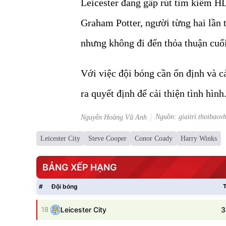
Leicester đang gấp rút tìm kiếm HL
Graham Potter, người từng hai lần t
nhưng không đi đến thỏa thuận cuối
Với việc đội bóng cần ổn định và c
ra quyết định để cải thiện tình hình
Nguồn: giaitri.thoibaov
Nguyễn Hoàng Vũ Anh
Leicester City
Steve Cooper
Conor Coady
Harry Winks
BẢNG XẾP HẠNG
#
Đội bóng
T
3
18
Leicester City