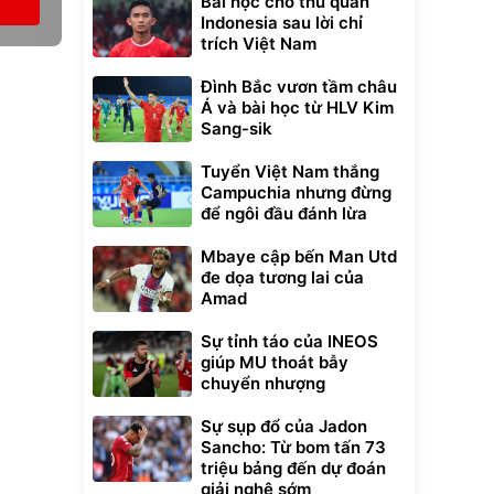
Bài học cho thủ quân
Indonesia sau lời chỉ
trích Việt Nam
Đình Bắc vươn tầm châu
Á và bài học từ HLV Kim
Sang-sik
Tuyển Việt Nam thắng
Campuchia nhưng đừng
để ngôi đầu đánh lừa
Mbaye cập bến Man Utd
đe dọa tương lai của
Amad
Sự tỉnh táo của INEOS
giúp MU thoát bẫy
chuyển nhượng
Sự sụp đổ của Jadon
Sancho: Từ bom tấn 73
triệu bảng đến dự đoán
giải nghệ sớm