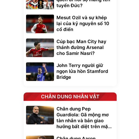
tuyển Đức?
Mesut Ozil và sự khép
lại của kỷ nguyên số 10
cổ điển
Cúp bạc Man City hay
thánh đường Arsenal
cho Samir Nasri?
John Terry người giữ
ngọn lửa hồn Stamford
Bridge
CHÂN DUNG NHÂN VẬT
Chân dung Pep
Guardiola: Gã mộng mơ
tàn nhẫn và bản giao
hưởng bất diệt trên mặt
cỏ xanh
Chân dung Aaron