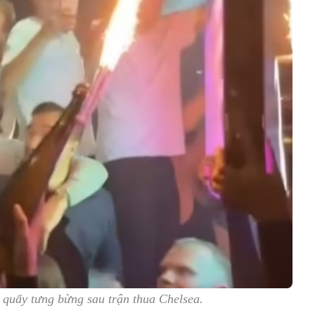
 quẩy tưng bừng sau trận thua Chelsea.