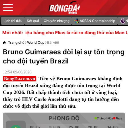
Lịch thi đấu
Kết quả
Chuyển nhượng
ASEAN Championship
N
 cho Elias là rủi ro đáng thử của Man Utd
Thành Long là 
Mới nhất:
Trang chủ
World Cup
Bài viết
Bruno Guimaraes đòi lại sự tôn trọng
cho đội tuyển Brazil
12:54 09/06/2026
Tiền vệ Bruno Guimaraes khẳng định
BongDa.com.vn
đội tuyển Brazil xứng đáng được tôn trọng tại World
Cup 2026. Bất chấp thành tích chưa tốt ở vòng loại,
thầy trò HLV Carlo Ancelotti đang tự tin hướng đến
chức vô địch thế giới lần thứ sáu.
PHONG ĐỘ
Thắng
Hòa
Thua
06-07
30-06
25-06
20-06
14-06