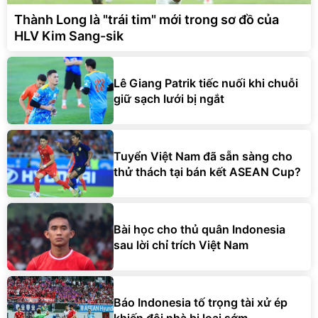
Thành Long là "trái tim" mới trong sơ đồ của
HLV Kim Sang-sik
Lê Giang Patrik tiếc nuối khi chuỗi
giữ sạch lưới bị ngắt
Tuyển Việt Nam đã sẵn sàng cho
thử thách tại bán kết ASEAN Cup?
Bài học cho thủ quân Indonesia
sau lời chỉ trích Việt Nam
Báo Indonesia tố trọng tài xử ép
khiến đội nhà bị loại sớm