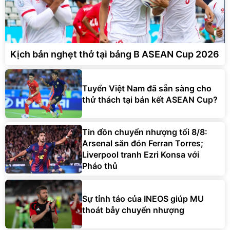
Kịch bản nghẹt thở tại bảng B ASEAN Cup 2026
Tuyển Việt Nam đã sẵn sàng cho
thử thách tại bán kết ASEAN Cup?
Tin đồn chuyển nhượng tối 8/8:
Arsenal săn đón Ferran Torres;
Liverpool tranh Ezri Konsa với
Pháo thủ
Sự tỉnh táo của INEOS giúp MU
thoát bẫy chuyển nhượng