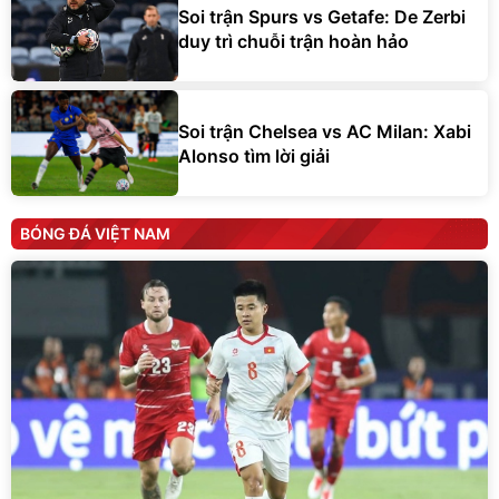
Soi trận Spurs vs Getafe: De Zerbi
duy trì chuỗi trận hoàn hảo
Soi trận Chelsea vs AC Milan: Xabi
Alonso tìm lời giải
BÓNG ĐÁ VIỆT NAM