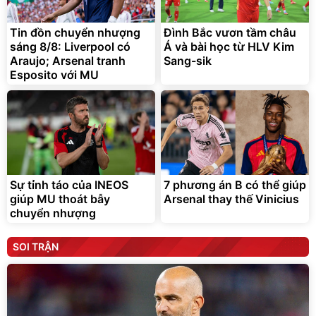
Tin đồn chuyển nhượng
Đình Bắc vươn tầm châu
sáng 8/8: Liverpool có
Á và bài học từ HLV Kim
Araujo; Arsenal tranh
Sang-sik
Esposito với MU
Sự tỉnh táo của INEOS
7 phương án B có thể giúp
giúp MU thoát bẫy
Arsenal thay thế Vinicius
chuyển nhượng
SOI TRẬN