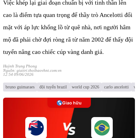
Việc khép lại giai đoạn chuẩn bị với tinh thần lên
cao là điểm tựa quan trọng để thầy trò Ancelotti đối
mặt với áp lực khổng lồ từ quê nhà, nơi người hâm
mộ đã phải chờ đợi ròng rã từ năm 2002 để thấy đội
tuyển nâng cao chiếc cúp vàng danh giá.
Huỳnh Trung Phong
Nguồn: giaitri.thoibaovhnt.com.vn
12:54 09/06/2026
bruno guimaraes
đội tuyển brazil
world cup 2026
carlo ancelotti
vi
Giao hữu