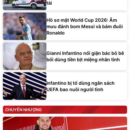
tài
Hồ sơ mật World Cup 2026: Âm
mưu đánh bom Messi và bám đuôi
Ronaldo
Gianni Infantino nổi giận bác bỏ bê
bối dùng tiền bịt miệng nhân tình
Infantino bị tố dùng ngân sách
UEFA bao nuôi người tình
CHUYỂN NHƯỢNG