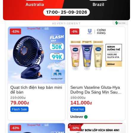
Australia
Brazil
17:00
- 25-09-2026
ADVERTISEMENT
-63%
-6%
Quạt tích điện kẹp bàn mini
Serum Vaseline Gluta-Hya
để bàn
Dưỡng Da Sáng Mịn Sau 7
Ngày
219.000
150.000
đ
đ
79.000
141.000
đ
đ
Flash Sale
Deal hot
Unilever
-63%
-50%