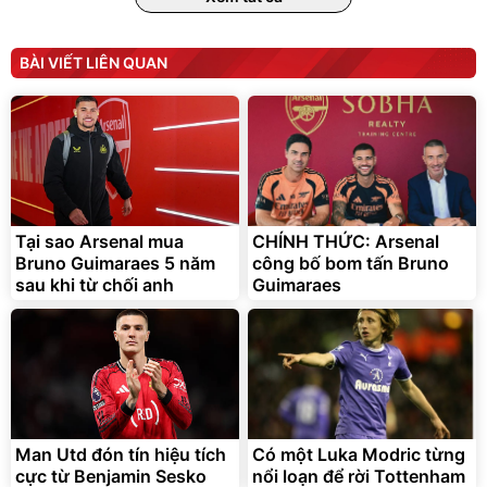
BÀI VIẾT LIÊN QUAN
Bạt phủ xe ô tô cao cấp,
Xe đạp điện trợ lực G-
tráng nhôm 03 lớp
Force C14 gấp gọn bỏ cốp
tiện lợi
392.000
9.900.000
đ
đ
325.000
7.092.000
Tại sao Arsenal mua
CHÍNH THỨC: Arsenal
đ
đ
Bruno Guimaraes 5 năm
công bố bom tấn Bruno
Đã bán nhiều
Đang xem nhiều
sau khi từ chối anh
Guimaraes
G-FORCE VIETNA
Man Utd đón tín hiệu tích
Có một Luka Modric từng
cực từ Benjamin Sesko
nổi loạn để rời Tottenham