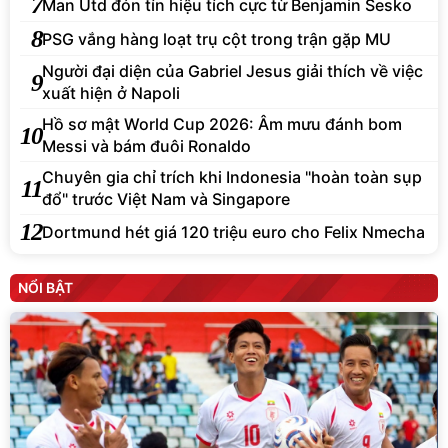
7
Man Utd đón tín hiệu tích cực từ Benjamin Sesko
8
PSG vắng hàng loạt trụ cột trong trận gặp MU
Người đại diện của Gabriel Jesus giải thích về việc
9
xuất hiện ở Napoli
Hồ sơ mật World Cup 2026: Âm mưu đánh bom
10
Messi và bám đuôi Ronaldo
Chuyên gia chỉ trích khi Indonesia "hoàn toàn sụp
11
đổ" trước Việt Nam và Singapore
12
Dortmund hét giá 120 triệu euro cho Felix Nmecha
NỔI BẬT