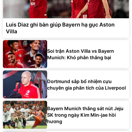
Luis Diaz ghi bàn giúp Bayern hạ gục Aston
Villa
Soi trận Aston Villa vs Bayern
Munich: Khó phân thắng bại
Dortmund sắp bổ nhiệm cựu
chuyên gia phân tích của Liverpool
Bayern Munich thắng sát nút Jeju
SK trong ngày Kim Min-jae hồi
hương