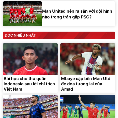
Man United nên ra sân với đội hình
nào trong trận gặp PSG?
ĐỌC NHIỀU NHẤT
Bài học cho thủ quân
Mbaye cập bến Man Utd
Indonesia sau lời chỉ trích
đe dọa tương lai của
Việt Nam
Amad