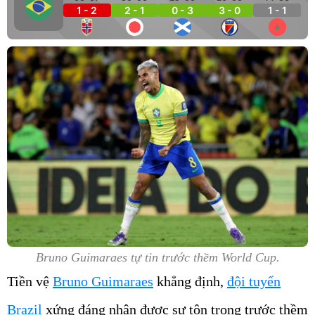
1 - 2
2 - 1
0 - 3
3 - 0
1 - 1
Bruno Guimaraes tự tin trước thềm World Cup.
Tiền vệ
Bruno Guimaraes
khẳng định,
đội tuyển
Brazil
xứng đáng nhận được sự tôn trọng trước thềm