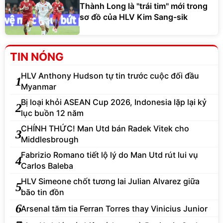
Thành Long là "trái tim" mới trong
sơ đồ của HLV Kim Sang-sik
TIN NÓNG
HLV Anthony Hudson tự tin trước cuộc đối đầu
1
Myanmar
Bị loại khỏi ASEAN Cup 2026, Indonesia lặp lại kỷ
2
lục buồn 12 năm
CHÍNH THỨC! Man Utd bán Radek Vitek cho
3
Middlesbrough
Fabrizio Romano tiết lộ lý do Man Utd rút lui vụ
4
Carlos Baleba
HLV Simeone chốt tương lai Julian Alvarez giữa
5
bão tin đồn
6
Arsenal tăm tia Ferran Torres thay Vinicius Junior