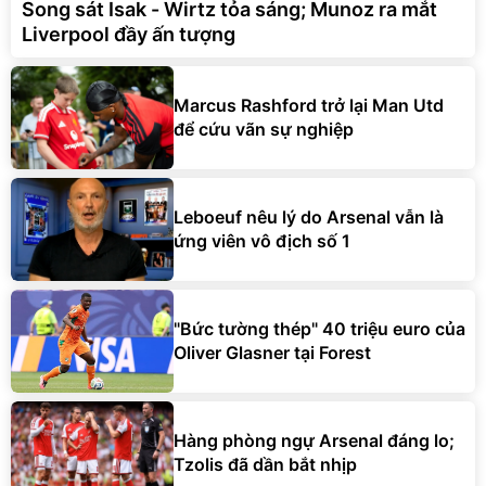
Song sát Isak - Wirtz tỏa sáng; Munoz ra mắt
Liverpool đầy ấn tượng
Marcus Rashford trở lại Man Utd
để cứu vãn sự nghiệp
Leboeuf nêu lý do Arsenal vẫn là
ứng viên vô địch số 1
"Bức tường thép" 40 triệu euro của
Oliver Glasner tại Forest
Hàng phòng ngự Arsenal đáng lo;
Tzolis đã dần bắt nhịp