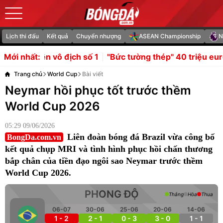
Lịch thi đấu
Kết quả
Chuyển nhượng
ASEAN Championship
N
ch số 1
"Bức tường thép" 40 triệu euro của Oliver Glasner
Mới nhất:
Trang chủ
World Cup
Bài viết
Neymar hồi phục tốt trước thềm
World Cup 2026
05:29 09/06/2026
Liên đoàn bóng đá Brazil vừa công bố
BongDa.com.vn
kết quả chụp MRI và tình hình phục hồi chấn thương
bắp chân của tiền đạo ngôi sao Neymar trước thềm
World Cup 2026.
PHONG ĐỘ
Thắng
Hòa
Thua
06-07
30-06
25-06
20-06
14-06
1 - 2
2 - 1
0 - 3
3 - 0
1 - 1