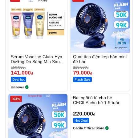
Serum Vaseline Gluta-Hya
Quạt tích điện kẹp bàn mini
Dưỡng Da Sáng Mịn Sau 7
để bàn
Ngày
150.000
219.000
đ
đ
141.000
79.000
đ
đ
Deal hot
Flash Sale
Unilever
Unmute
Đai ngồi ô tô cho bé
-63%
CECILA cho bé 1-9 tuổi
220.000
đ
Hot Deal
Cecila Offical Store