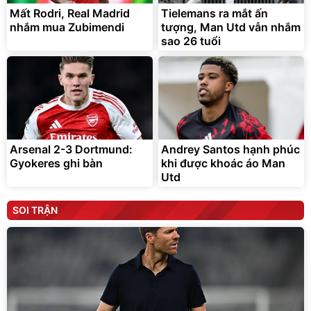
Mất Rodri, Real Madrid
Tielemans ra mắt ấn
nhắm mua Zubimendi
tượng, Man Utd vẫn nhắm
sao 26 tuổi
Arsenal 2-3 Dortmund:
Andrey Santos hạnh phúc
Gyokeres ghi bàn
khi được khoác áo Man
Utd
SOI TRẬN