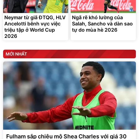
Neymar từ giã ĐTQG, HLV
Ngã rẽ khó lường của
Ancelotti bênh vực việc
Salah, Sancho và dàn sao
triệu tập ở World Cup
tự do mùa hè 2026
2026
MỚI NHẤT
Fulham sắp chiêu mộ Shea Charles với giá 30