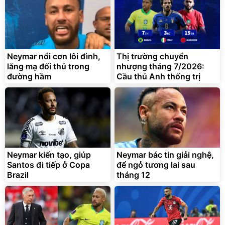
Lót ghế ôtô, nâng lưng
chống nóng giúp thoải mái
trong di chuyển
295.000
Neymar nổi cơn lôi đình,
Thị trường chuyển
đ
lăng mạ đối thủ trong
nhượng tháng 7/2026:
Đã bán nhiều
đường hầm
Cầu thủ Anh thống trị
Neymar kiến tạo, giúp
Neymar bác tin giải nghệ,
Santos đi tiếp ở Copa
để ngỏ tương lai sau
Brazil
tháng 12