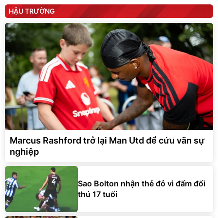
HẬU TRƯỜNG
Marcus Rashford trở lại Man Utd để cứu vãn sự
nghiệp
Sao Bolton nhận thẻ đỏ vì đấm đối
thủ 17 tuổi