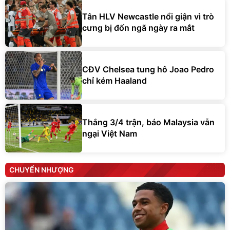
Tân HLV Newcastle nổi giận vì trò
cưng bị đốn ngã ngày ra mắt
CĐV Chelsea tung hô Joao Pedro
chỉ kém Haaland
Thắng 3/4 trận, báo Malaysia vẫn
ngại Việt Nam
CHUYỂN NHƯỢNG