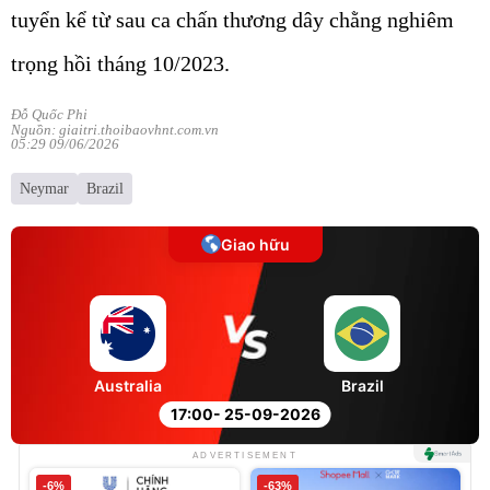
tuyển kể từ sau ca chấn thương dây chằng nghiêm
trọng hồi tháng 10/2023.
Đỗ Quốc Phi
Nguồn: giaitri.thoibaovhnt.com.vn
05:29 09/06/2026
Neymar
Brazil
Giao hữu
Australia
Brazil
17:00
- 25-09-2026
ADVERTISEMENT
-6%
-63%