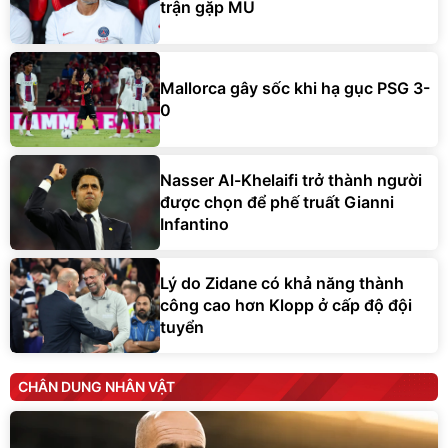
trận gặp MU
Mallorca gây sốc khi hạ gục PSG 3-
0
Nasser Al-Khelaifi trở thành người
được chọn để phế truất Gianni
Infantino
Lý do Zidane có khả năng thành
công cao hơn Klopp ở cấp độ đội
tuyển
CHÂN DUNG NHÂN VẬT