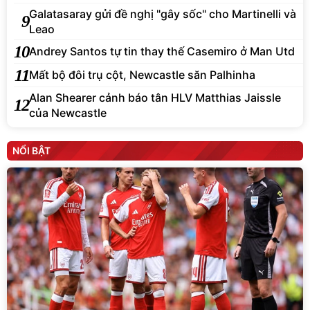
Galatasaray gửi đề nghị "gây sốc" cho Martinelli và
9
Leao
10
Andrey Santos tự tin thay thế Casemiro ở Man Utd
11
Mất bộ đôi trụ cột, Newcastle săn Palhinha
Alan Shearer cảnh báo tân HLV Matthias Jaissle
12
của Newcastle
NỔI BẬT