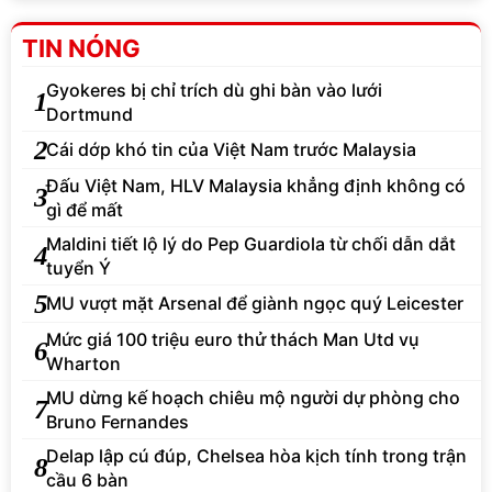
TIN NÓNG
Gyokeres bị chỉ trích dù ghi bàn vào lưới
1
Dortmund
2
Cái dớp khó tin của Việt Nam trước Malaysia
Đấu Việt Nam, HLV Malaysia khẳng định không có
3
gì để mất
Maldini tiết lộ lý do Pep Guardiola từ chối dẫn dắt
4
tuyển Ý
5
MU vượt mặt Arsenal để giành ngọc quý Leicester
Mức giá 100 triệu euro thử thách Man Utd vụ
6
Wharton
MU dừng kế hoạch chiêu mộ người dự phòng cho
7
Bruno Fernandes
Delap lập cú đúp, Chelsea hòa kịch tính trong trận
8
cầu 6 bàn