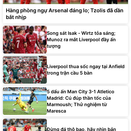
Hàng phòng ngự Arsenal đáng lo; Tzolis đã dần
bắt nhịp
Song sát Isak - Wirtz tỏa sáng;
Munoz ra mắt Liverpool đầy ấn
tượng
Liverpool thua sốc ngay tại Anfield
trong trận cầu 5 bàn
5 dấu ấn Man City 3-1 Atletico
Madrid: Cú đúp thần tốc của
Marmoush; Thử nghiệm từ
Maresca
Đừng đá thô bạo, hãy nhìn bản