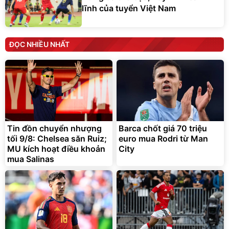
lĩnh của tuyển Việt Nam
ĐỌC NHIỀU NHẤT
Tin đồn chuyển nhượng
Barca chốt giá 70 triệu
tối 9/8: Chelsea săn Ruiz;
euro mua Rodri từ Man
MU kích hoạt điều khoản
City
mua Salinas