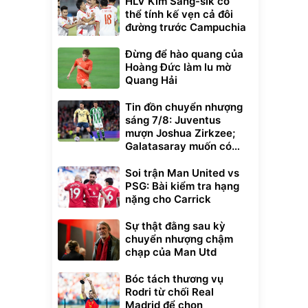
HLV Kim Sang-sik có
thể tính kế vẹn cả đôi
đường trước Campuchia
Đừng để hào quang của
Hoàng Đức làm lu mờ
Quang Hải
Tin đồn chuyển nhượng
sáng 7/8: Juventus
mượn Joshua Zirkzee;
Galatasaray muốn có
Gabriel Martinelli
Soi trận Man United vs
PSG: Bài kiểm tra hạng
nặng cho Carrick
Sự thật đằng sau kỳ
chuyển nhượng chậm
chạp của Man Utd
Bóc tách thương vụ
Rodri từ chối Real
Madrid để chọn