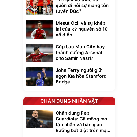
quên đi nỗi sợ mang tên
tuyển Đức?
Mesut Ozil và sự khép
lại của kỷ nguyên số 10
cổ điển
Cúp bạc Man City hay
thánh đường Arsenal
cho Samir Nasri?
John Terry người giữ
ngọn lửa hồn Stamford
Bridge
CHÂN DUNG NHÂN VẬT
Chân dung Pep
Guardiola: Gã mộng mơ
tàn nhẫn và bản giao
hưởng bất diệt trên mặt
cỏ xanh