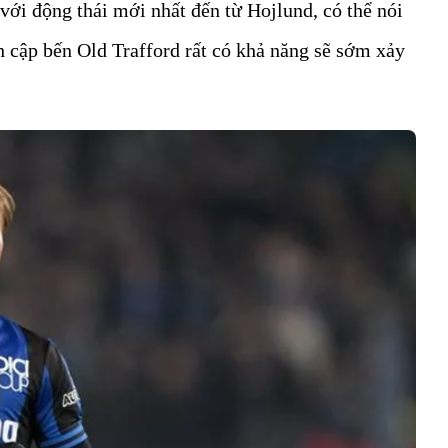
với động thái mới nhất đến từ Hojlund, có thể nói
 cập bến Old Trafford rất có khả năng sẽ sớm xảy