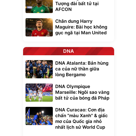
Tượng đài bất tử tại
AFCON
Chân dung Harry
Maguire: Bài học không
gục ngã tại Man United
DNA
DNA Atalanta: Bản hùng
ca của nữ thần giữa
lòng Bergamo
DNA Olympique
Marseille: Ngôi sao vàng
bất tử của bóng đá Pháp
DNA Curacao: Cơn địa
chấn "màu Xanh" & giấc
mơ của Quốc gia nhỏ
nhất lịch sử World Cup