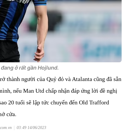
đang ở rất gần Hojlund.
rở thành người của Quỷ đỏ và Atalanta cũng đã sẵn
 mình, nếu Man Utd chấp nhận đáp ứng lời đề nghị
 sao 20 tuổi sẽ lập tức chuyển đến Old Trafford
mở cửa.
.com.vn
03:49 14/06/2023