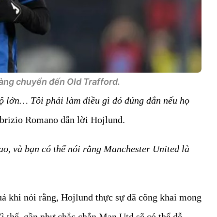
àng chuyển đến Old Trafford.
ộ lớn… Tôi phải làm điều gì đó đúng đắn nếu họ
abrizio Romano dẫn lời Hojlund.
cao, và bạn có thể nói rằng Manchester United là
uá khi nói rằng, Hojlund thực sự đã công khai mong
ì thế, gần như chắc chắn Man Utd sẽ có thể dễ