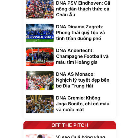
DNA PSV Eindhoven: Gã
nông dân thách thức cả
Châu Âu
DNA Dinamo Zagreb:
Phong thái quý tộc và
tinh thần đường phố
DNA Anderlecht:
Champagne Football và
màu tím Hoàng gia
DNA AS Monaco:
Nghịch lý tuyệt đẹp bên
bờ Địa Trung Hải
DNA Gremio: Không
Joga Bonito, chỉ có máu
và nước mắt
OFF THE PITCH
Vì sao Quả bóng vàng