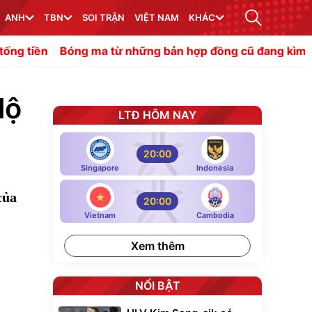
ANH
TBN
SOI TRẬN
VIỆT NAM
KHÁC
g ma từ những bản hợp đồng cũ đang kìm hãm Man Utd t
lộ
LTĐ HÔM NAY
20:00
Singapore
Indonesia
của
20:00
Vietnam
Cambodia
Xem thêm
NỔI BẬT