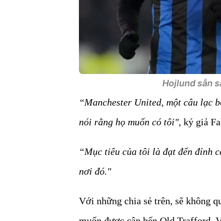
Hojlund sẵn s
“Manchester United, một câu lạc b
nói rằng họ muốn có tôi"
, ký giả F
“Mục tiêu của tôi là đạt đến đỉnh 
nơi đó."
Với những chia sẻ trên, sẽ không q
muốn được cập bến Old Trafford. V