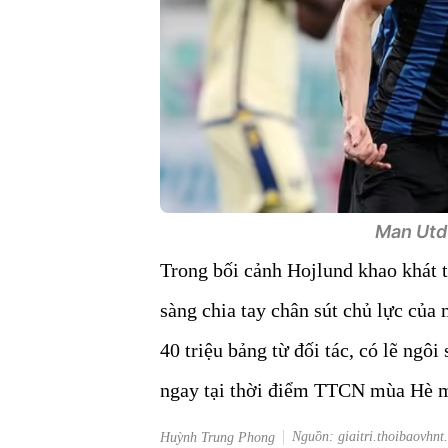
Man Utd 
Trong bối cảnh Hojlund khao khát t
sàng chia tay chân sút chủ lực của
40 triệu bảng từ đối tác, có lẽ ngôi
ngay tại thời điểm TTCN mùa Hè 
Nguồn: giaitri.thoibaovhnt
Huỳnh Trung Phong