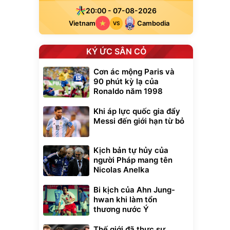
20:00 - 07-08-2026
Vietnam
Cambodia
VS
KÝ ỨC SÂN CỎ
Cơn ác mộng Paris và
90 phút kỳ lạ của
Ronaldo năm 1998
Khi áp lực quốc gia đẩy
Messi đến giới hạn từ bỏ
Kịch bản tự hủy của
người Pháp mang tên
Nicolas Anelka
Bi kịch của Ahn Jung-
hwan khi làm tổn
thương nước Ý
Thế giới đã thực sự