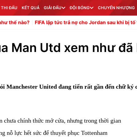
 THI ĐẤU
KẾT QUẢ
GIẢI ĐẤU
ĐỘI BÓNG
CHUYỂN NHƯỢNG
FIFA lập tức trả nợ cho Jordan sau khi bị tố tống tiền
Bón
ủa Man Utd xem như đã 
 nói Manchester United đang tiến rất gần đến chữ ký 
 chưa chính thức mở cửa, nhưng trong thời gian
g nỗ lực hết sức để thuyết phục Tottenham