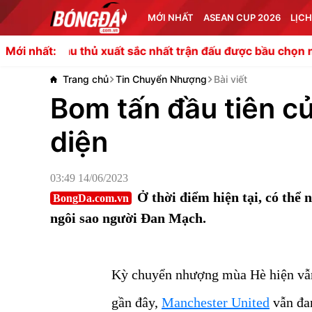
MỚI NHẤT
ASEAN CUP 2026
LỊCH
thủ xuất sắc nhất trận đấu được bầu chọn như thế nào?
Mới nhất:
Trang chủ
Tin Chuyển Nhượng
Bài viết
Bom tấn đầu tiên c
diện
03:49 14/06/2023
Ở thời điểm hiện tại, có thể
BongDa.com.vn
ngôi sao người Đan Mạch.
Kỳ chuyển nhượng mùa Hè hiện vẫn
gần đây,
Manchester United
vẫn đan