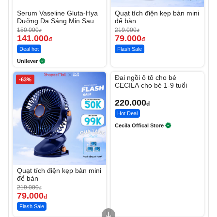
Serum Vaseline Gluta-Hya
Quạt tích điện kẹp bàn mini
Dưỡng Da Sáng Mịn Sau 7
để bàn
Ngày
150.000
219.000
đ
đ
141.000
79.000
đ
đ
Deal hot
Flash Sale
Unilever
Unmute
Đai ngồi ô tô cho bé
-63%
CECILA cho bé 1-9 tuổi
220.000
đ
Hot Deal
Cecila Offical Store
Quạt tích điện kẹp bàn mini
để bàn
219.000
đ
79.000
đ
Flash Sale
Unmute
Unmute