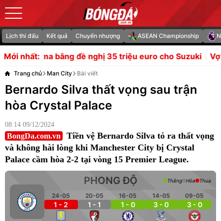
Lịch thi đấu
Kết quả
Chuyển nhượng
ASEAN Championship
N
ề nghị 35 triệu euro cho Suzuki
Vợ Owen Dale bỏ sự ng
Mới nhất:
Trang chủ
Man City
Bài viết
Bernardo Silva thất vọng sau trận
hòa Crystal Palace
08:14 09/12/2024
Tiền vệ Bernardo Silva tỏ ra thất vọng
BongDa.com.vn
và không hài lòng khi Manchester City bị Crystal
Palace cầm hòa 2-2 tại vòng 15 Premier League.
PHONG ĐỘ
Thắng
Hòa
Thua
24-05
20-05
16-05
14-05
09-05
1 - 2
1 - 1
1 - 0
3 - 0
3 - 0