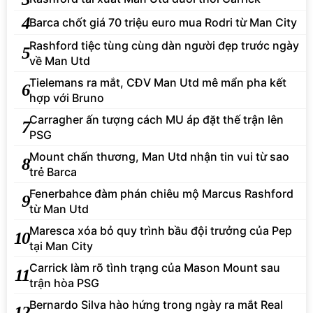
4
Barca chốt giá 70 triệu euro mua Rodri từ Man City
Rashford tiệc tùng cùng dàn người đẹp trước ngày
5
về Man Utd
Tielemans ra mắt, CĐV Man Utd mê mẩn pha kết
6
hợp với Bruno
Carragher ấn tượng cách MU áp đặt thế trận lên
7
PSG
Mount chấn thương, Man Utd nhận tin vui từ sao
8
trẻ Barca
Fenerbahce đàm phán chiêu mộ Marcus Rashford
9
từ Man Utd
Maresca xóa bỏ quy trình bầu đội trưởng của Pep
10
tại Man City
Carrick làm rõ tình trạng của Mason Mount sau
11
trận hòa PSG
Bernardo Silva hào hứng trong ngày ra mắt Real
12