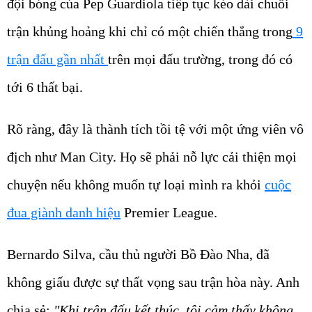
đội bóng của Pep Guardiola tiếp tục kéo dài chuỗi
trận khủng hoảng khi chỉ có một chiến thắng trong
9
trận đấu gần nhất
trên mọi đấu trường, trong đó có
tới 6 thất bại.
Rõ ràng, đây là thành tích tồi tệ với một ứng viên vô
địch như Man City. Họ sẽ phải nỗ lực cải thiện mọi
chuyện nếu không muốn tự loại mình ra khỏi
cuộc
đua giành danh hiệu
Premier League.
Bernardo Silva, cầu thủ người Bồ Đào Nha, đã
không giấu được sự thất vọng sau trận hòa này. Anh
chia sẻ:
"Khi trận đấu kết thúc, tôi cảm thấy không