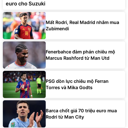
euro cho Suzuki
Mất Rodri, Real Madrid nhắm mua
Zubimendi
Fenerbahce đàm phán chiêu mộ
Marcus Rashford từ Man Utd
PSG dồn lực chiêu mộ Ferran
Torres và Mika Godts
Barca chốt giá 70 triệu euro mua
Rodri từ Man City