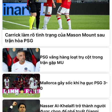
Carrick làm rõ tình trạng của Mason Mount sau
trận hòa PSG
PSG vắng hàng loạt trụ cột trong
trận gặp MU
Mallorca gây sốc khi hạ gục PSG 3-
0
Nasser Al-Khelaifi trở thành người
được chọn để phế truất Gianni