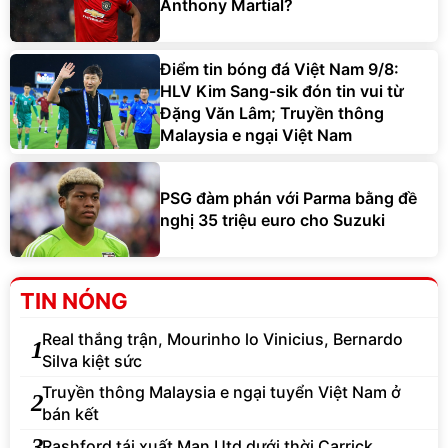
Anthony Martial?
Điểm tin bóng đá Việt Nam 9/8:
HLV Kim Sang-sik đón tin vui từ
Đặng Văn Lâm; Truyền thông
Malaysia e ngại Việt Nam
PSG đàm phán với Parma bằng đề
nghị 35 triệu euro cho Suzuki
TIN NÓNG
Real thắng trận, Mourinho lo Vinicius, Bernardo
1
Silva kiệt sức
Truyền thông Malaysia e ngại tuyển Việt Nam ở
2
bán kết
3
Rashford tái xuất Man Utd dưới thời Carrick