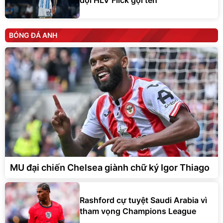
đợi HLV Flick gọi tên
BÓNG ĐÁ ANH
MU đại chiến Chelsea giành chữ ký Igor Thiago
Rashford cự tuyệt Saudi Arabia vì
tham vọng Champions League