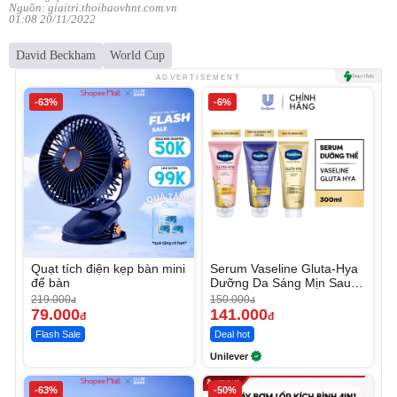
Nguồn: giaitri.thoibaovhnt.com.vn
01:08 20/11/2022
David Beckham
World Cup
ADVERTISEMENT
-63%
-6%
Quạt tích điện kẹp bàn mini
Serum Vaseline Gluta-Hya
để bàn
Dưỡng Da Sáng Mịn Sau 7
Ngày
219.000
150.000
đ
đ
79.000
141.000
đ
đ
Flash Sale
Deal hot
Unilever
-63%
-50%