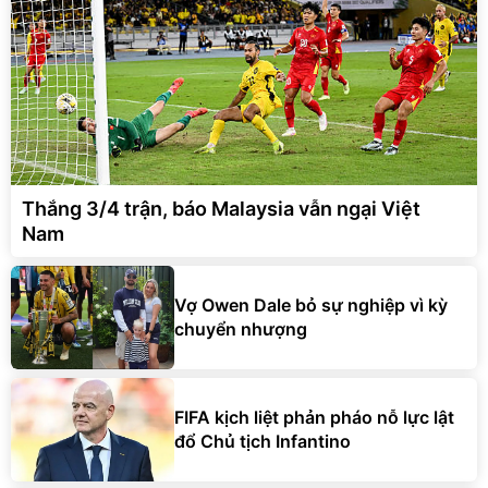
Thắng 3/4 trận, báo Malaysia vẫn ngại Việt
Nam
Vợ Owen Dale bỏ sự nghiệp vì kỳ
chuyển nhượng
FIFA kịch liệt phản pháo nỗ lực lật
đổ Chủ tịch Infantino