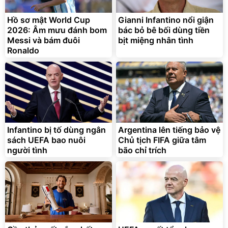
Hồ sơ mật World Cup
Gianni Infantino nổi giận
2026: Âm mưu đánh bom
bác bỏ bê bối dùng tiền
Messi và bám đuôi
bịt miệng nhân tình
Ronaldo
Bạt phủ xe ô tô cao cấp,
Xe đạp điện trợ lực G-
tráng nhôm 03 lớp
Force C14 gấp gọn bỏ cốp
tiện lợi
392.000
9.900.000
đ
đ
325.000
7.092.000
đ
đ
Infantino bị tố dùng ngân
Argentina lên tiếng bảo vệ
Đã bán nhiều
Đang xem nhiều
sách UEFA bao nuôi
Chủ tịch FIFA giữa tâm
G-FORCE VIETNA
người tình
bão chỉ trích