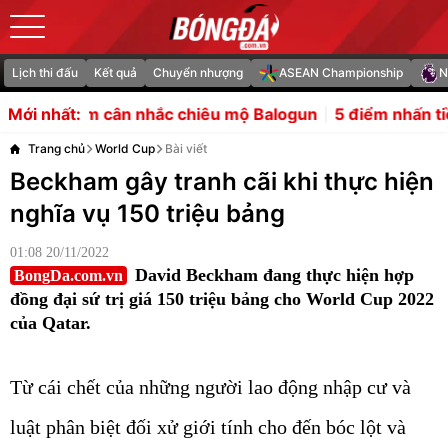
Lịch thi đấu
Kết quả
Chuyển nhượng
ASEAN Championship
N
hắc chiêu mộ Balogun
5 điểm nhấn tiền mùa giải Ngoại 
Mới nhất:
Trang chủ
World Cup
Bài viết
Beckham gây tranh cãi khi thực hiện
nghĩa vụ 150 triệu bảng
01:08 20/11/2022
David Beckham đang thực hiện hợp
BongDa.com.vn
đồng đại sứ trị giá 150 triệu bảng cho World Cup 2022
của Qatar.
Từ cái chết của những người lao động nhập cư và
luật phân biệt đối xử giới tính cho đến bóc lột và