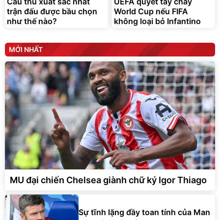
Cầu thủ xuất sắc nhất
UEFA quyết tẩy chay
trận đấu được bầu chọn
World Cup nếu FIFA
như thế nào?
không loại bỏ Infantino
MỚI NHẤT
MU đại chiến Chelsea giành chữ ký Igor Thiago
Sự tĩnh lặng đầy toan tính của Man