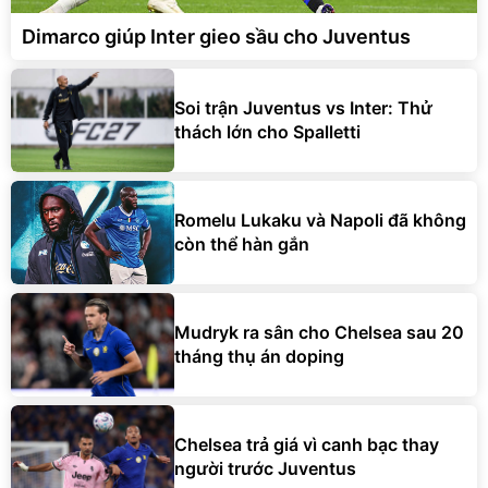
Dimarco giúp Inter gieo sầu cho Juventus
Soi trận Juventus vs Inter: Thử
thách lớn cho Spalletti
Romelu Lukaku và Napoli đã không
còn thể hàn gắn
Mudryk ra sân cho Chelsea sau 20
tháng thụ án doping
Chelsea trả giá vì canh bạc thay
người trước Juventus