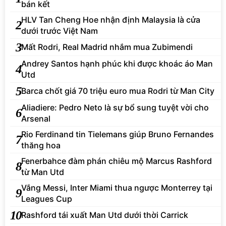
bán kết
HLV Tan Cheng Hoe nhận định Malaysia là cửa
2
dưới trước Việt Nam
3
Mất Rodri, Real Madrid nhắm mua Zubimendi
Andrey Santos hạnh phúc khi được khoác áo Man
4
Utd
5
Barca chốt giá 70 triệu euro mua Rodri từ Man City
Aliadiere: Pedro Neto là sự bổ sung tuyệt vời cho
6
Arsenal
Rio Ferdinand tin Tielemans giúp Bruno Fernandes
7
thăng hoa
Fenerbahce đàm phán chiêu mộ Marcus Rashford
8
từ Man Utd
Vắng Messi, Inter Miami thua ngược Monterrey tại
9
Leagues Cup
10
Rashford tái xuất Man Utd dưới thời Carrick