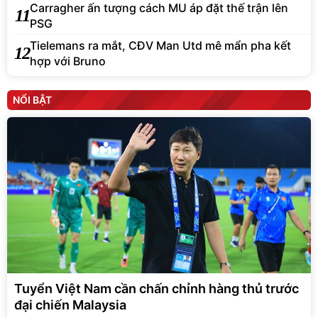
Carragher ấn tượng cách MU áp đặt thế trận lên
11
PSG
Tielemans ra mắt, CĐV Man Utd mê mẩn pha kết
12
hợp với Bruno
NỔI BẬT
Tuyển Việt Nam cần chấn chỉnh hàng thủ trước
đại chiến Malaysia