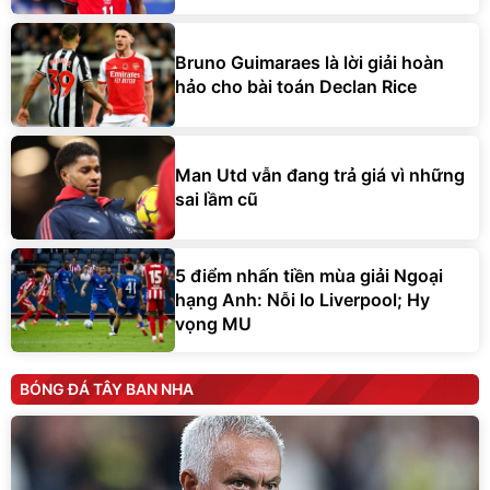
Bruno Guimaraes là lời giải hoàn
hảo cho bài toán Declan Rice
Man Utd vẫn đang trả giá vì những
sai lầm cũ
5 điểm nhấn tiền mùa giải Ngoại
hạng Anh: Nỗi lo Liverpool; Hy
vọng MU
BÓNG ĐÁ TÂY BAN NHA