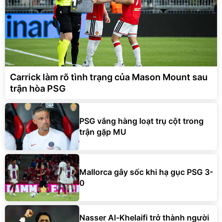
Carrick làm rõ tình trạng của Mason Mount sau
trận hòa PSG
PSG vắng hàng loạt trụ cột trong
trận gặp MU
Mallorca gây sốc khi hạ gục PSG 3-
0
Nasser Al-Khelaifi trở thành người