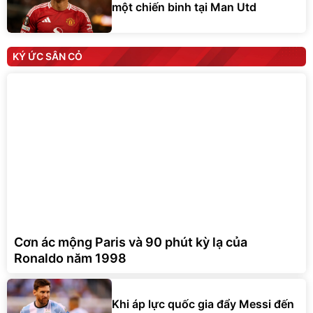
một chiến binh tại Man Utd
KÝ ỨC SÂN CỎ
Cơn ác mộng Paris và 90 phút kỳ lạ của
Ronaldo năm 1998
Khi áp lực quốc gia đẩy Messi đến