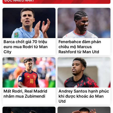
ĐỌC NHIỀU NHẤT
Barca chốt giá 70 triệu
Fenerbahce đàm phán
euro mua Rodri từ Man
chiêu mộ Marcus
City
Rashford từ Man Utd
Mất Rodri, Real Madrid
Andrey Santos hạnh phúc
nhắm mua Zubimendi
khi được khoác áo Man
Utd