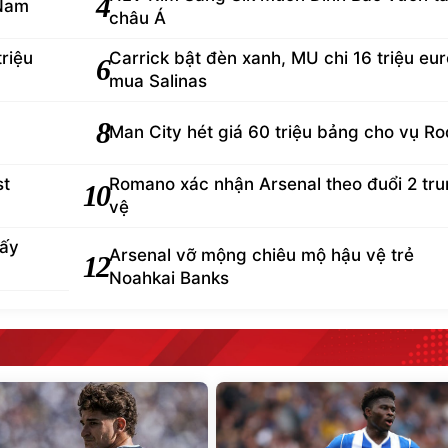
4
 Nam
châu Á
triệu
Carrick bật đèn xanh, MU chi 16 triệu eur
6
mua Salinas
8
Man City hét giá 60 triệu bảng cho vụ Ro
st
Romano xác nhận Arsenal theo đuổi 2 tr
10
vệ
hấy
Arsenal vỡ mộng chiêu mộ hậu vệ trẻ
12
Noahkai Banks