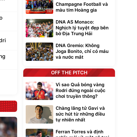
Champagne Football và
màu tím Hoàng gia
o
DNA AS Monaco:
Nghịch lý tuyệt đẹp bên
bờ Địa Trung Hải
dri
DNA Gremio: Không
Joga Bonito, chỉ có máu
ung
và nước mắt
OFF THE PITCH
Vì sao Quả bóng vàng
Rodri đứng ngoài cuộc
chơi truyền thông?
Chàng lãng tử Gavi và
sức hút từ những điều
tự nhiên nhất
Ferran Torres và định