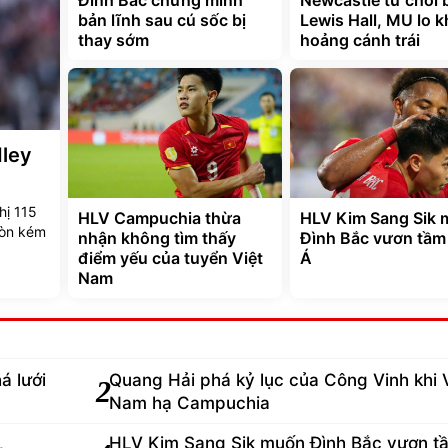
bản lĩnh sau cú sốc bị
Lewis Hall, MU lo 
thay sớm
hoảng cánh trái
dley
hị 115
HLV Campuchia thừa
HLV Kim Sang Sik
còn kém
nhận không tìm thấy
Đình Bắc vươn tầm
điểm yếu của tuyển Việt
Á
Nam
á lưới
Quang Hải phá kỷ lục của Công Vinh khi 
2
Nam hạ Campuchia
HLV Kim Sang Sik muốn Đình Bắc vươn t