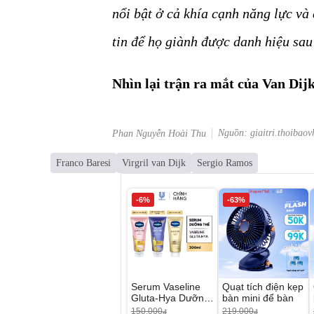
nổi bật ở cả khía cạnh năng lực và
tin để họ giành được danh hiệu sau
Nhìn lại trận ra mắt của Van Dij
Nguồn: giaitri.thoibaov
Phan Nguyễn Hoài Thu
Franco Baresi
Virgril van Dijk
Sergio Ramos
-6%
-63%
Serum Vaseline
Quạt tích điện kẹp
Gluta-Hya Dưỡng
bàn mini để bàn
Da Sáng Mịn Sau
150.000
219.000
đ
đ