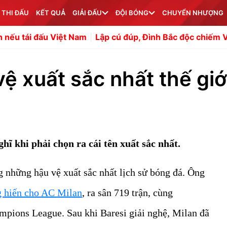
 THI ĐẤU
KẾT QUẢ
GIẢI ĐẤU
ĐỘI BÓNG
CHUYỂN NHƯỢNG
ệt Nam
Lập cú đúp, Đình Bắc độc chiếm Vua phá lưới A
vệ xuất sắc nhất thế giớ
ĩ khi phải chọn ra cái tên xuất sắc nhất.
g những hậu vệ xuất sắc nhất lịch sử bóng đá. Ông
 hiến cho AC Milan
, ra sân 719 trận, cùng
mpions League. Sau khi Baresi giải nghệ, Milan đã