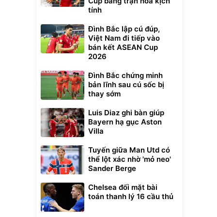
Cup bằng trận hòa kịch
tính
Đình Bắc lập cú đúp,
Việt Nam đi tiếp vào
bán kết ASEAN Cup
2026
Đình Bắc chứng minh
bản lĩnh sau cú sốc bị
thay sớm
Luis Diaz ghi bàn giúp
Bayern hạ gục Aston
Villa
Tuyến giữa Man Utd có
thể lột xác nhờ 'mỏ neo'
Sander Berge
Chelsea đối mặt bài
toán thanh lý 16 cầu thủ