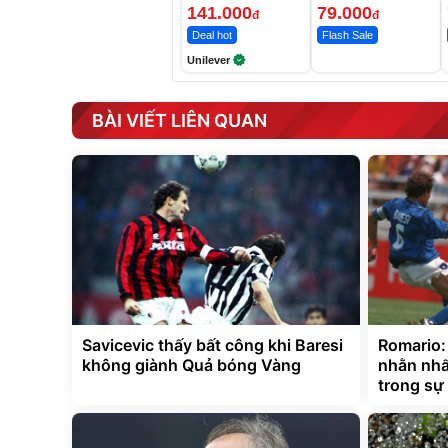
7 Ngày
141.000
79.000
đ
đ
Deal hot
Flash Sale
Unilever
BÀI VIẾT LIÊN QUAN
Savicevic thấy bất công khi Baresi
Romario: 
không giành Quả bóng Vàng
nhằn nhấ
trong sự