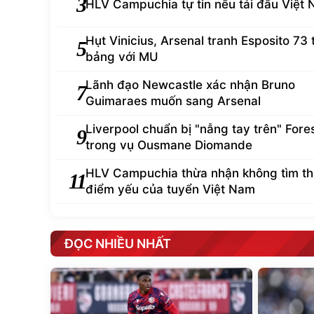
3
HLV Campuchia tự tin nếu tái đấu Việt
Hụt Vinicius, Arsenal tranh Esposito 73 
5
bảng với MU
Lãnh đạo Newcastle xác nhận Bruno
7
Guimaraes muốn sang Arsenal
Liverpool chuẩn bị "nẫng tay trên" Fore
9
trong vụ Ousmane Diomande
HLV Campuchia thừa nhận không tìm t
11
điểm yếu của tuyển Việt Nam
ĐỌC NHIỀU NHẤT