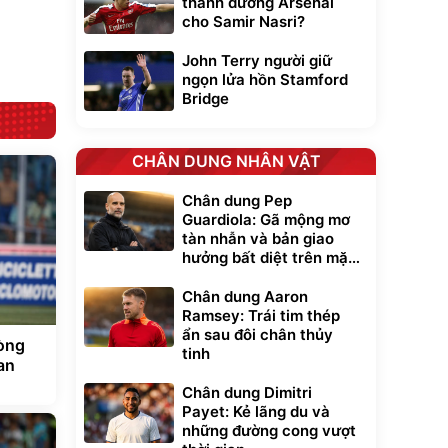
thánh đường Arsenal
trong di chuyển
295.000
đ
cho Samir Nasri?
Đã bán nhiều
John Terry người giữ
ngọn lửa hồn Stamford
Bridge
CHÂN DUNG NHÂN VẬT
Chân dung Pep
Guardiola: Gã mộng mơ
tàn nhẫn và bản giao
hưởng bất diệt trên mặt
cỏ xanh
Chân dung Aaron
Ramsey: Trái tim thép
ẩn sau đôi chân thủy
lòng
tinh
an
Chân dung Dimitri
Payet: Kẻ lãng du và
những đường cong vượt