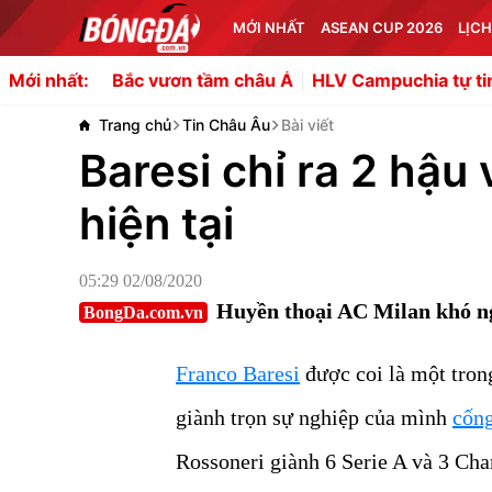
MỚI NHẤT
ASEAN CUP 2026
LỊCH
c vươn tầm châu Á
HLV Campuchia tự tin nếu tái đấu Vi
Mới nhất:
Trang chủ
Tin Châu Âu
Bài viết
Baresi chỉ ra 2 hậu 
hiện tại
05:29 02/08/2020
Huyền thoại AC Milan khó ngh
BongDa.com.vn
Franco Baresi
được coi là một tron
giành trọn sự nghiệp của mình
cống
Rossoneri giành 6 Serie A và 3 Cha