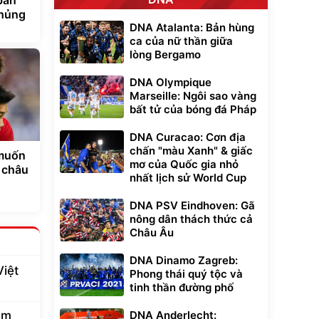
khủng
DNA Atalanta: Bản hùng
ca của nữ thần giữa
lòng Bergamo
DNA Olympique
Marseille: Ngôi sao vàng
bất tử của bóng đá Pháp
DNA Curacao: Cơn địa
chấn "màu Xanh" & giấc
 muốn
mơ của Quốc gia nhỏ
 châu
nhất lịch sử World Cup
DNA PSV Eindhoven: Gã
nông dân thách thức cả
Châu Âu
DNA Dinamo Zagreb:
Việt
Phong thái quý tộc và
tinh thần đường phố
ầm
DNA Anderlecht: