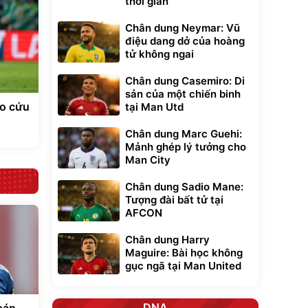
thời gian
Chân dung Neymar: Vũ
điệu dang dở của hoàng
tử không ngai
Chân dung Casemiro: Di
sản của một chiến binh
ao cứu
tại Man Utd
Chân dung Marc Guehi:
Mảnh ghép lý tưởng cho
Man City
Chân dung Sadio Mane:
Tượng đài bất tử tại
AFCON
Chân dung Harry
Maguire: Bài học không
gục ngã tại Man United
DNA
bán