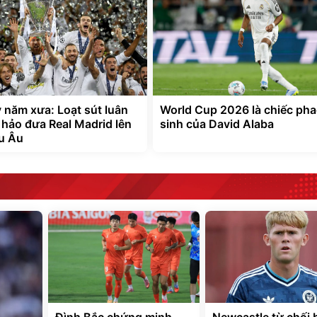
 năm xưa: Loạt sút luân
World Cup 2026 là chiếc ph
 hảo đưa Real Madrid lên
sinh của David Alaba
u Âu
Đình Bắc chứng minh
Newcastle từ chối 