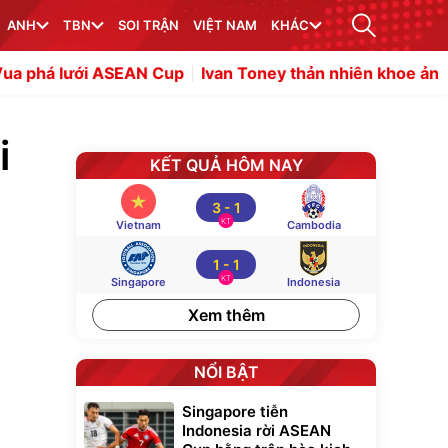
ANH
TBN
SOI TRẬN
VIỆT NAM
KHÁC
SEAN Cup
Ivan Toney thản nhiên khoe ảnh xa hoa dù bị khở
i
KẾT QUẢ HÔM NAY
3
-
1
KT
Vietnam
Cambodia
1
-
1
KT
Singapore
Indonesia
Xem thêm
NỔI BẬT
Singapore tiễn
Indonesia rời ASEAN