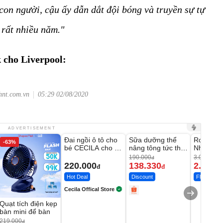
 con người, cậu ấy dẫn dắt đội bóng và truyền sự tự
 rất nhiều năm."
k cho Liverpool:
hnt.com.vn
05:29 02/08/2020
Unmute
Unmute
Unmute
ADVERTISEMENT
Đai ngồi ô tô cho
Sữa dưỡng thể
Robot Hú
-63%
-27%
bé CECILA cho bé
nâng tông tức thì
Nhà - D2
1-9 tuổi
Vaseline Body
Thông M
190.000
3.000.000
đ
220.000
138.330
2.200.
đ
đ
Hot Deal
Discount
Flash Sale
Cecila Offical Store
Quạt tích điện kẹp
bàn mini để bàn
219.000
đ