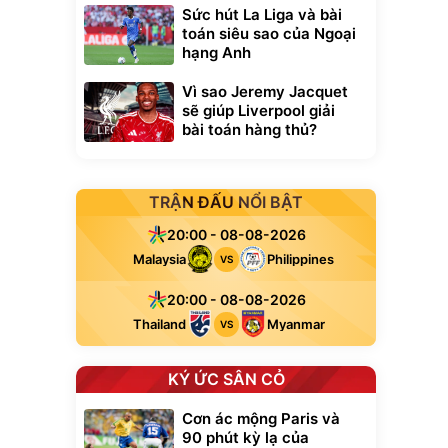
Sức hút La Liga và bài
toán siêu sao của Ngoại
hạng Anh
Vì sao Jeremy Jacquet
sẽ giúp Liverpool giải
bài toán hàng thủ?
TRẬN ĐẤU NỔI BẬT
20:00 - 08-08-2026
Malaysia
Philippines
VS
20:00 - 08-08-2026
Thailand
Myanmar
VS
KÝ ỨC SÂN CỎ
Cơn ác mộng Paris và
90 phút kỳ lạ của