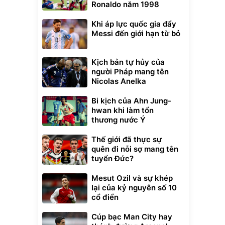
Ronaldo năm 1998
Khi áp lực quốc gia đẩy
Messi đến giới hạn từ bỏ
Kịch bản tự hủy của
người Pháp mang tên
Nicolas Anelka
Bi kịch của Ahn Jung-
hwan khi làm tổn
thương nước Ý
Unmute
Thế giới đã thực sự
t Bụi Lau
Vali Bamozo
quên đi nỗi sợ mang tên
-001 -
Khung Nhôm
inh
9066 Size
tuyển Đức?
1.000.000
đ
đ
20/24/28 Cao Cấp
000
825.000
đ
đ
Mesut Ozil và sự khép
Flash Sale
lại của kỷ nguyên số 10
cổ điển
Lót ghế ôtô, nâng
lưng chống nóng
Cúp bạc Man City hay
giúp thoải mái