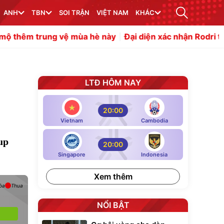
ANH
TBN
SOI TRẬN
VIỆT NAM
KHÁC
ng vệ mùa hè này
Đại diện xác nhận Rodri từ chối Real 
LTĐ HÔM NAY
20:00
Vietnam
Cambodia
up
20:00
Singapore
Indonesia
Xem thêm
òa
Thua
NỔI BẬT