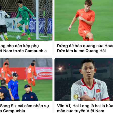
àng cho dàn kép phụ
Đừng để hào quang của Hoà
ệt Nam trước Campuchia
Đức làm lu mờ Quang Hải
Sang Sik cài cắm nhân sự
Văn Vĩ, Hai Long là hai lá bù
ặp Campuchia
mắn của tuyển Việt Nam