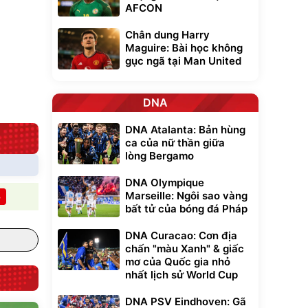
AFCON
Bạt phủ xe ô tô
Xe đạp điện trợ
Chân dung Harry
cao cấp, tráng
lực G-Force C14
nhôm 03 lớp
gấp gọn bỏ cốp
Maguire: Bài học không
392.000
9.900.000
đ
đ
tiện lợi
325.000
7.092.000
gục ngã tại Man United
đ
đ
Đã bán nhiều
Đang xem nhiều
G-FORCE VIETNA
DNA
DNA Atalanta: Bản hùng
ca của nữ thần giữa
lòng Bergamo
DNA Olympique
Marseille: Ngôi sao vàng
B
bất tử của bóng đá Pháp
DNA Curacao: Cơn địa
chấn "màu Xanh" & giấc
mơ của Quốc gia nhỏ
nhất lịch sử World Cup
DNA PSV Eindhoven: Gã