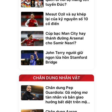
tuyển Đức?
Mesut Ozil và sự khép
lại của kỷ nguyên số 10
cổ điển
Cúp bạc Man City hay
thánh đường Arsenal
cho Samir Nasri?
John Terry người giữ
ngọn lửa hồn Stamford
Bridge
CHÂN DUNG NHÂN VẬT
Chân dung Pep
Guardiola: Gã mộng mơ
tàn nhẫn và bản giao
hưởng bất diệt trên mặt
cỏ xanh
Chân dung Aaron