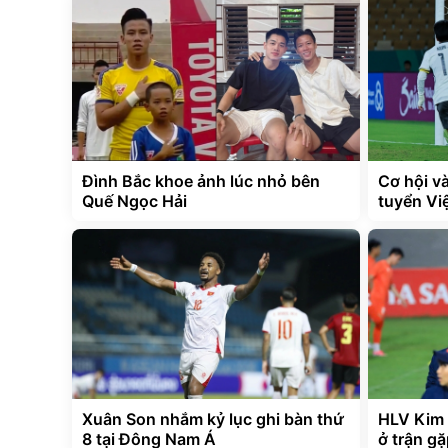
Đình Bắc khoe ảnh lúc nhỏ bên
Cơ hội v
Quế Ngọc Hải
tuyển Vi
Xuân Son nhắm kỷ lục ghi bàn thứ
HLV Kim 
8 tại Đông Nam Á
ở trận g