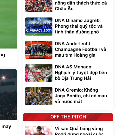
nông dân thách thức cả
Châu Âu
DNA Dinamo Zagreb:
Phong thái quý tộc và
tinh thần đường phố
DNA Anderlecht:
Champagne Football và
ng
màu tím Hoàng gia
DNA AS Monaco:
Nghịch lý tuyệt đẹp bên
bờ Địa Trung Hải
DNA Gremio: Không
Joga Bonito, chỉ có máu
và nước mắt
OFF THE PITCH
a may
Vì sao Quả bóng vàng
Rodri đứng ngoài cuộc