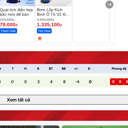
Quạt tích điện kẹp
Bơm Lốp Kích
bàn mini để bàn
Bình Ô Tô V2 4in1
MEDICAR –
219.000
2.690.000
đ
đ
12.000mAh
79.000
1.335.100
đ
đ
Flash Sale
Hot Deal
r
T
H
B
BT
BB
+/-
Đ
Phong độ
3
0
0
3
4
8
-4
0
B
B
Xem tất cả