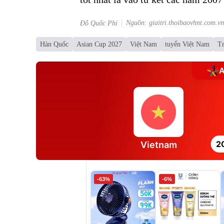
Nguồn: giaitri.thoibaovhnt.com.vn
Đỗ Quốc Phi
Hàn Quốc
Asian Cup 2027
Việt Nam
tuyển Việt Nam
T
A
2
Vietnam
-63%
-6%