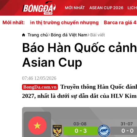
MỚI NHẤT
ASEAN CUP 2026
LỊCH
 trên thị trường chuyển nhượng
Barca ra giá 45 triệu euro
Mới nhất:
Trang chủ
Bóng đá Việt Nam
Bài viết
Báo Hàn Quốc cảnh 
Asian Cup
07:46 12/05/2026
Truyền thông Hàn Quốc đánh 
BongDa.com.vn
2027, nhất là dưới sự dẫn dắt của HLV Kim
03-08
31-07
0 - 3
0 - 0