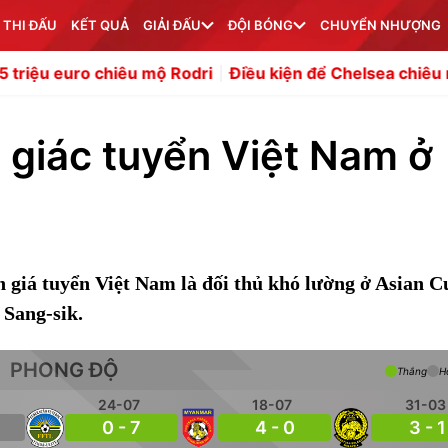
 THI ĐẤU
KẾT QUẢ
GIẢI ĐẤU
ĐỘI BÓNG
CHUYỂN NHƯỢNG
 chiêu mộ Rodri
Điều kiện để Chelsea chiêu mộ thêm tru
giác tuyển Việt Nam ở
giá tuyển Việt Nam là đối thủ khó lường ở Asian C
 Sang-sik.
PHONG ĐỘ
Thắng
H
24-07
18-07
31-03
0 - 7
4 - 0
3 - 1