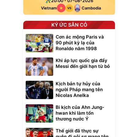
20:00 - 07-08-2026
Vietnam
Cambodia
VS
KÝ ỨC SÂN CỎ
Cơn ác mộng Paris và
90 phút kỳ lạ của
Ronaldo năm 1998
Khi áp lực quốc gia đẩy
Messi đến giới hạn từ bỏ
Kịch bản tự hủy của
người Pháp mang tên
Nicolas Anelka
Bi kịch của Ahn Jung-
hwan khi làm tổn
thương nước Ý
Thế giới đã thực sự
quên đi nỗi sợ mang tên