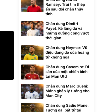
Ramsey: Trái tim thép
ẩn sau đôi chân thủy
tinh
Chân dung Dimitri
Payet: Kẻ lãng du và
những đường cong vượt
thời gian
Chân dung Neymar: Vũ
điệu dang dở của hoàng
tử không ngai
Chân dung Casemiro: Di
sản của một chiến binh
tại Man Utd
Chân dung Marc Guehi:
xe cầm
Mảnh ghép lý tưởng cho
ửa cao áp
Man City
t tuyết
0
đ
Chân dung Sadio Mane:
ều
Tượng đài bất tử tại