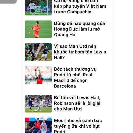
Cơ hội vàng cho dàn
kép phụ tuyển Việt Nam
trước Campuchia
Đừng để hào quang của
Hoàng Đức làm lu mờ
Quang Hải
Vì sao Man Utd nên
khước từ bom tấn Lewis
Hall?
Bóc tách thương vụ
Rodri từ chối Real
Madrid để chọn
Barcelona
Bế tắc với Lewis Hall,
Robinson sẽ là lời giải
cho Man Utd
Mourinho và canh bạc
tuyến giữa khi vồ hụt
Rodri