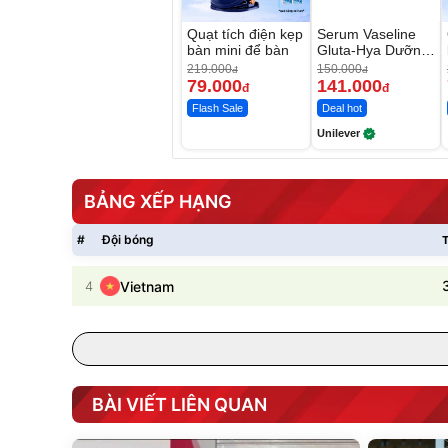
Quạt tích điện kẹp
Serum Vaseline
bàn mini để bàn
Gluta-Hya Dưỡng
Da Sáng Mịn Sau
219.000
150.000
đ
đ
7 Ngày
79.000
141.000
đ
đ
Flash Sale
Deal hot
Unilever
BẢNG XẾP HẠNG
#
Đội bóng
T
4
Vietnam
BÀI VIẾT LIÊN QUAN