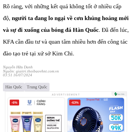
Rõ ràng, với những kết quả không tốt ở nhiều cấp
độ,
người ta đang lo ngại về cơn khủng hoảng mới
và sự đi xuống của bóng đá Hàn Quốc
. Đã đến lúc,
KFA cần đầu tư và quan tâm nhiều hơn đến công tác
đào tạo trẻ tại xứ sở Kim Chi.
Nguyễn Hữu Danh
Nguồn: giaitri.thoibaovhnt.com.vn
03:51 16/07/2024
Hàn Quốc
Trung Quốc
ADVERTISEMENT
-6%
-63%