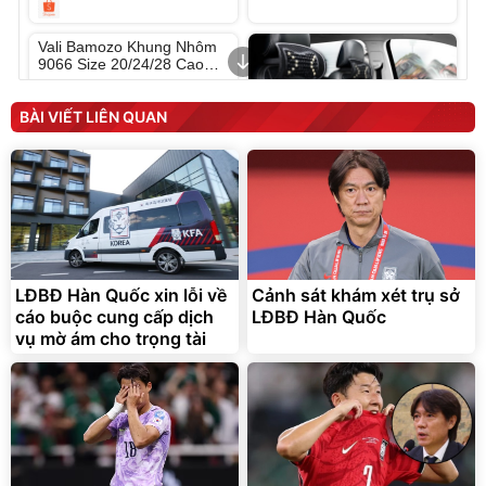
Unmute
Vali Bamozo Khung Nhôm
9066 Size 20/24/28 Cao
Cấp
1.000.000
đ
825.000
đ
BÀI VIẾT LIÊN QUAN
Flash Sale
Lót ghế ôtô, nâng lưng
chống nóng giúp thoải mái
trong di chuyển
LĐBĐ Hàn Quốc xin lỗi về
Cảnh sát khám xét trụ sở
295.000
cáo buộc cung cấp dịch
LĐBĐ Hàn Quốc
đ
vụ mờ ám cho trọng tài
Đã bán nhiều