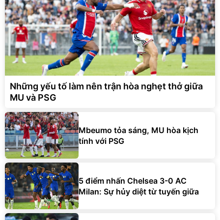
Những yếu tố làm nên trận hòa nghẹt thở giữa
MU và PSG
Mbeumo tỏa sáng, MU hòa kịch
tính với PSG
5 điểm nhấn Chelsea 3-0 AC
Milan: Sự hủy diệt từ tuyến giữa