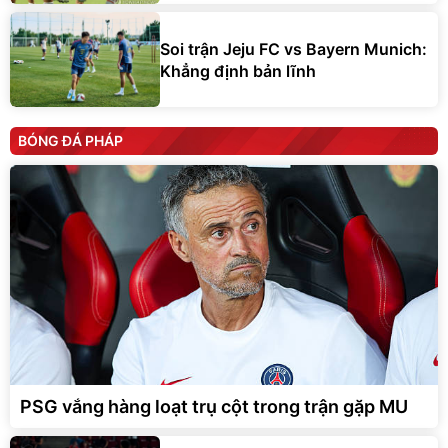
Soi trận Jeju FC vs Bayern Munich:
Khẳng định bản lĩnh
BÓNG ĐÁ PHÁP
PSG vắng hàng loạt trụ cột trong trận gặp MU