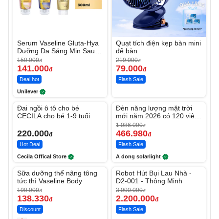
Serum Vaseline Gluta-Hya
Quạt tích điện kẹp bàn mini
Dưỡng Da Sáng Mịn Sau 7
để bàn
Ngày
150.000
219.000
đ
đ
141.000
79.000
đ
đ
Deal hot
Flash Sale
Unilever
Unmute
Unmute
Đai ngồi ô tô cho bé
Đèn năng lượng mặt trời
-56%
CECILA cho bé 1-9 tuổi
mới năm 2026 có 120 viên
LED lớn
1.086.000
đ
220.000
466.980
đ
đ
Hot Deal
Flash Sale
Cecila Offical Store
A dong solarlight
Unmute
Unmute
Sữa dưỡng thể nâng tông
Robot Hút Bụi Lau Nhà -
-27%
-26%
tức thì Vaseline Body
D2-001 - Thông Minh
190.000
3.000.000
đ
đ
138.330
2.200.000
đ
đ
Discount
Flash Sale