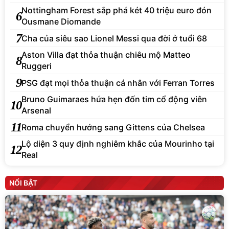
Nottingham Forest sắp phá két 40 triệu euro đón
6
Ousmane Diomande
7
Cha của siêu sao Lionel Messi qua đời ở tuổi 68
Aston Villa đạt thỏa thuận chiêu mộ Matteo
8
Ruggeri
9
PSG đạt mọi thỏa thuận cá nhân với Ferran Torres
Bruno Guimaraes hứa hẹn đốn tim cổ động viên
10
Arsenal
11
Roma chuyển hướng sang Gittens của Chelsea
Lộ diện 3 quy định nghiêm khắc của Mourinho tại
12
Real
NỔI BẬT