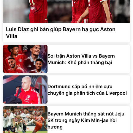
Luis Diaz ghi bàn giúp Bayern hạ gục Aston
Villa
Soi trận Aston Villa vs Bayern
Munich: Khó phân thắng bại
Dortmund sắp bổ nhiệm cựu
chuyên gia phân tích của Liverpool
Bayern Munich thắng sát nút Jeju
SK trong ngày Kim Min-jae hồi
hương