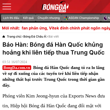
Lịch thi đấu
Kết quả
Chuyển nhượng
ASEAN Championship
N
hản ứng, Vitek đính chính phát ngôn ngày rời MU
Real Mad
Mới nhất:
Trang chủ
Bóng Đá Châu Á
Bài viết
Báo Hàn: Bóng đá Hàn Quốc khủng
hoảng khi liên tiếp thua Trung Quốc
03:51 16/07/2024
Bóng đá Hàn Quốc đang tỏ ra lo lắng
BongDa.com.vn
về sự đi xuống của các tuyến trẻ khi liên tiếp nhận
những thất bại trước Trung Quốc trong thời gian gần
đây.
Phóng viên Kim Jeong-hyun của Exports News đưa
tin, Hiệp hội Bóng đá Hàn Quốc đang đối mặt với