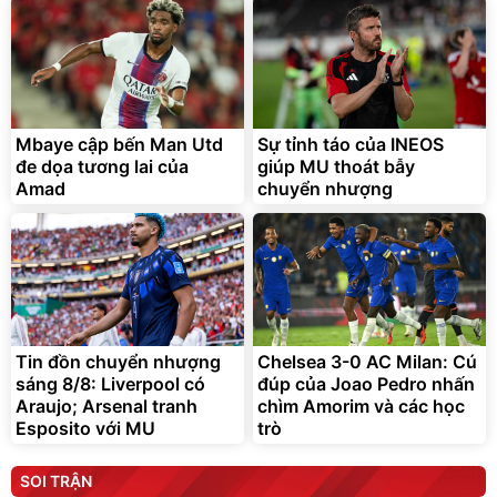
Mbaye cập bến Man Utd
Sự tỉnh táo của INEOS
đe dọa tương lai của
giúp MU thoát bẫy
Amad
chuyển nhượng
Tin đồn chuyển nhượng
Chelsea 3-0 AC Milan: Cú
sáng 8/8: Liverpool có
đúp của Joao Pedro nhấn
Araujo; Arsenal tranh
chìm Amorim và các học
Esposito với MU
trò
SOI TRẬN