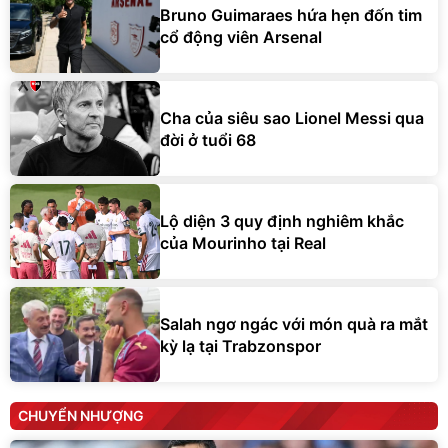
Bruno Guimaraes hứa hẹn đốn tim
cổ động viên Arsenal
Cha của siêu sao Lionel Messi qua
đời ở tuổi 68
Lộ diện 3 quy định nghiêm khắc
của Mourinho tại Real
Salah ngơ ngác với món quà ra mắt
kỳ lạ tại Trabzonspor
CHUYỂN NHƯỢNG