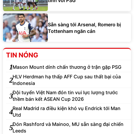
tính với PSG
Sẵn sàng tới Arsenal, Romero bị
Tottenham ngăn cản
TIN NÓNG
1
Mason Mount dính chấn thương ở trận gặp PSG
HLV Herdman hạ thấp AFF Cup sau thất bại của
2
Indonesia
Đội tuyển Việt Nam đón tin vui lực lượng trước
3
thềm bán kết ASEAN Cup 2026
Real Madrid ra điều kiện khó vụ Endrick tới Man
4
Utd
Đón Rashford và Mainoo, MU sẵn sàng đại chiến
5
Leeds