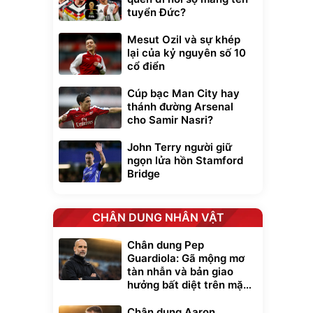
tuyển Đức?
Mesut Ozil và sự khép
lại của kỷ nguyên số 10
cổ điển
Cúp bạc Man City hay
thánh đường Arsenal
cho Samir Nasri?
John Terry người giữ
ngọn lửa hồn Stamford
Bridge
CHÂN DUNG NHÂN VẬT
Chân dung Pep
Guardiola: Gã mộng mơ
tàn nhẫn và bản giao
hưởng bất diệt trên mặt
cỏ xanh
Chân dung Aaron