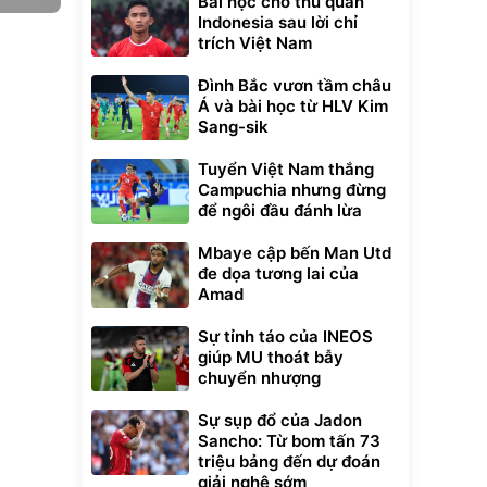
Bài học cho thủ quân
Indonesia sau lời chỉ
trích Việt Nam
Đình Bắc vươn tầm châu
Á và bài học từ HLV Kim
Sang-sik
Tuyển Việt Nam thắng
Campuchia nhưng đừng
để ngôi đầu đánh lừa
Mbaye cập bến Man Utd
đe dọa tương lai của
Amad
Sự tỉnh táo của INEOS
giúp MU thoát bẫy
chuyển nhượng
Sự sụp đổ của Jadon
Sancho: Từ bom tấn 73
triệu bảng đến dự đoán
giải nghệ sớm