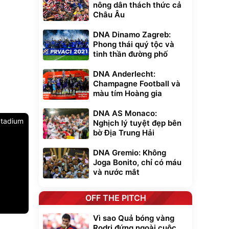
nông dân thách thức cả
Châu Âu
DNA Dinamo Zagreb:
Phong thái quý tộc và
tinh thần đường phố
DNA Anderlecht:
Champagne Football và
màu tím Hoàng gia
DNA AS Monaco:
 Stadium
Nghịch lý tuyệt đẹp bên
bờ Địa Trung Hải
DNA Gremio: Không
Joga Bonito, chỉ có máu
và nước mắt
OFF THE PITCH
Vì sao Quả bóng vàng
Unmute
Rodri đứng ngoài cuộc