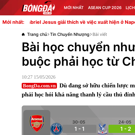
MỚI NHẤT
ASEAN CUP 2026
LỊCH
riel Jesus giải thích về việc xuất hiện ở Napoli
Man Utd đ
Mới nhất:
Trang chủ
Tin Chuyển Nhượng
Bài viết
Bài học chuyển nh
buộc phải học từ C
10:27 15/05/2026
Dù đang sở hữu chiến lược m
BongDa.com.vn
phải học hỏi khả năng thanh lý cầu thủ đỉnh
30-05
24-05
1 - 1
1 - 2