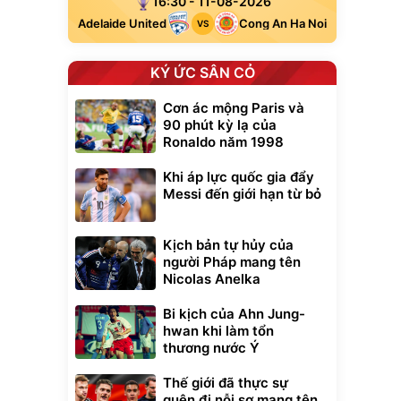
16:30 - 11-08-2026
Adelaide United
Cong An Ha Noi
VS
KÝ ỨC SÂN CỎ
Cơn ác mộng Paris và
90 phút kỳ lạ của
Ronaldo năm 1998
Khi áp lực quốc gia đẩy
Messi đến giới hạn từ bỏ
Kịch bản tự hủy của
người Pháp mang tên
Nicolas Anelka
Bi kịch của Ahn Jung-
hwan khi làm tổn
thương nước Ý
Thế giới đã thực sự
quên đi nỗi sợ mang tên