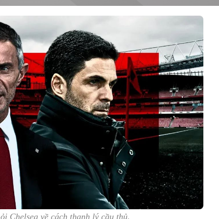
ỏi Chelsea về cách thanh lý cầu thủ.