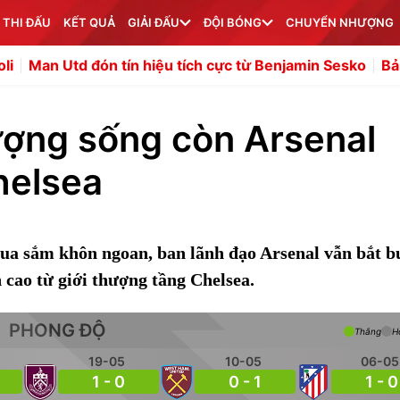
 THI ĐẤU
KẾT QUẢ
GIẢI ĐẤU
ĐỘI BÓNG
CHUYỂN NHƯỢNG
ón tín hiệu tích cực từ Benjamin Sesko
Bản chất chiến 
ượng sống còn Arsenal
helsea
ua sắm khôn ngoan, ban lãnh đạo Arsenal vẫn bắt b
 cao từ giới thượng tầng Chelsea.
PHONG ĐỘ
Thắng
H
19-05
10-05
06-05
1 - 0
0 - 1
1 - 0