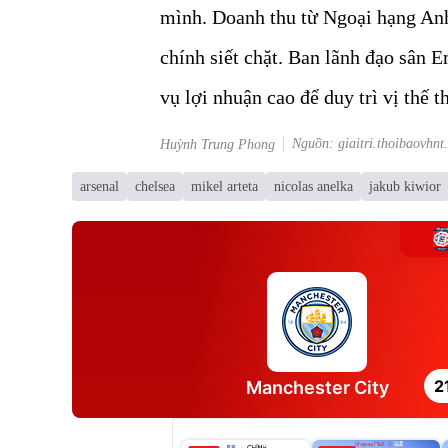
mình. Doanh thu từ Ngoại hạng Anh
chính siết chặt. Ban lãnh đạo sân 
vụ lợi nhuận cao để duy trì vị thế th
Nguồn: giaitri.thoibaovhnt
Huỳnh Trung Phong
arsenal
chelsea
mikel arteta
nicolas anelka
jakub kiwior
2
Manchester City