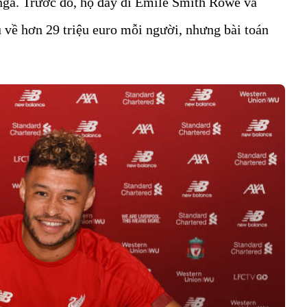
ga. Trước đó, họ đẩy đi Emile Smith Rowe và
 về hơn 29 triệu euro mỗi người, nhưng bài toán