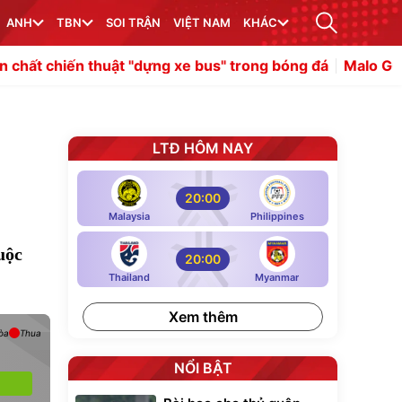
ANH
TBN
SOI TRẬN
VIỆT NAM
KHÁC
thuật "dựng xe bus" trong bóng đá
Malo Gusto là canh bạ
LTĐ HÔM NAY
20:00
Malaysia
Philippines
uộc
20:00
Thailand
Myanmar
Xem thêm
òa
Thua
NỔI BẬT