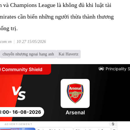
 và Champions League là không đủ khi luật tài
Emirates cần biến những người thừa thành thương
ống trị.
.com.vn
10:27 15/05/2026
chuyển nhượng ngoại hạng anh
Kai Havertz
Principality
Community Shield
1:00
- 16-08-2026
Arsenal
Unmute
Unmute
Unmute
ADVERTISEMENT