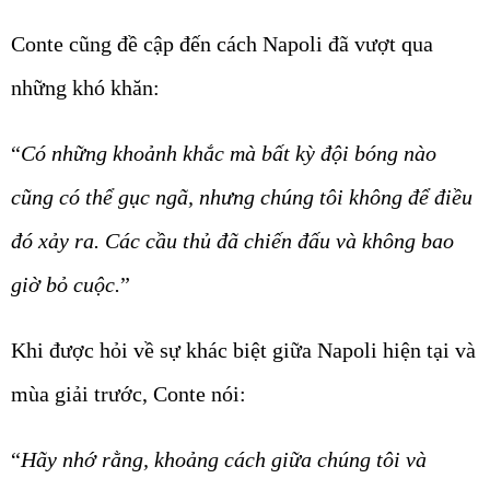
Conte cũng đề cập đến cách Napoli đã vượt qua
những khó khăn:
“
Có những khoảnh khắc mà bất kỳ đội bóng nào
cũng có thể gục ngã, nhưng chúng tôi không để điều
đó xảy ra. Các cầu thủ đã chiến đấu và không bao
giờ bỏ cuộc.
”
Khi được hỏi về sự khác biệt giữa Napoli hiện tại và
mùa giải trước, Conte nói:
“
Hãy nhớ rằng, khoảng cách giữa chúng tôi và