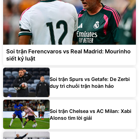
Soi trận Ferencvaros vs Real Madrid: Mourinho
siết kỷ luật
Soi trận Spurs vs Getafe: De Zerbi
duy trì chuỗi trận hoàn hảo
Soi trận Chelsea vs AC Milan: Xabi
Alonso tìm lời giải