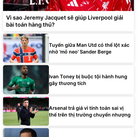
Vì sao Jeremy Jacquet sẽ giúp Liverpool giải
bài toán hàng thủ?
Tuyến giữa Man Utd có thể lột xác
nhờ 'mỏ neo' Sander Berge
Ivan Toney bị buộc tội hành hung
gây thương tích
Arsenal trả giá vì tính toán sai vị
thế trên thị trường chuyển nhượng