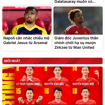
Galatasaray muốn có
Gabriel Martinelli
Napoli cân nhắc chiêu mộ
Giám đốc Juventus thân
Gabriel Jesus từ Arsenal
chinh chốt hạ vụ mượn
Zirkzee từ Man United
MỚI NHẤT