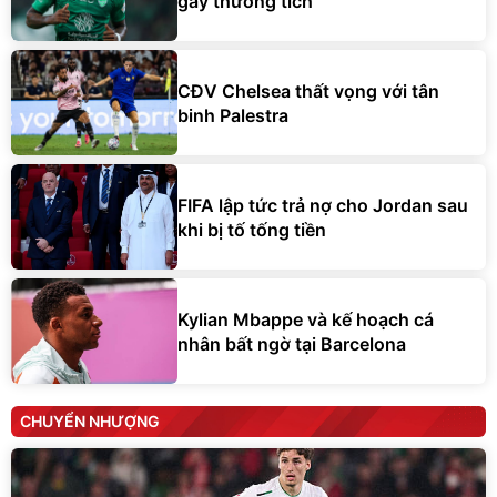
gây thương tích
CĐV Chelsea thất vọng với tân
binh Palestra
FIFA lập tức trả nợ cho Jordan sau
khi bị tố tống tiền
Kylian Mbappe và kế hoạch cá
nhân bất ngờ tại Barcelona
CHUYỂN NHƯỢNG