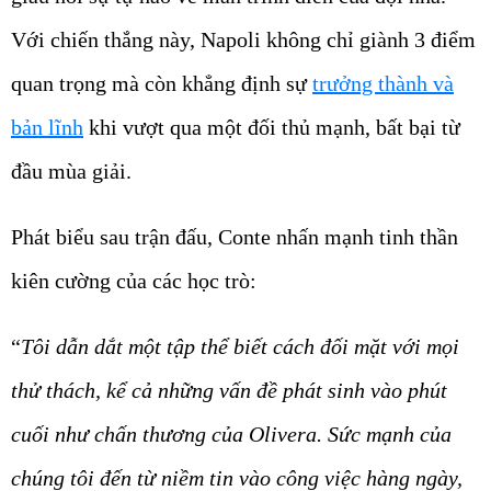
Với chiến thắng này, Napoli không chỉ giành 3 điểm
quan trọng mà còn khẳng định sự
trưởng thành và
bản lĩnh
khi vượt qua một đối thủ mạnh, bất bại từ
đầu mùa giải.
Phát biểu sau trận đấu, Conte nhấn mạnh tinh thần
kiên cường của các học trò:
“
Tôi dẫn dắt một tập thể biết cách đối mặt với mọi
thử thách, kể cả những vấn đề phát sinh vào phút
cuối như chấn thương của Olivera. Sức mạnh của
chúng tôi đến từ niềm tin vào công việc hàng ngày,