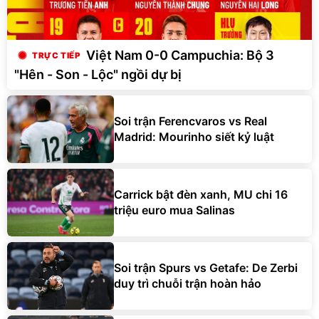
Việt Nam 0-0 Campuchia: Bộ 3
"Hên - Son - Lộc" ngồi dự bị
Soi trận Ferencvaros vs Real
Madrid: Mourinho siết kỷ luật
Carrick bật đèn xanh, MU chi 16
triệu euro mua Salinas
Soi trận Spurs vs Getafe: De Zerbi
duy trì chuỗi trận hoàn hảo