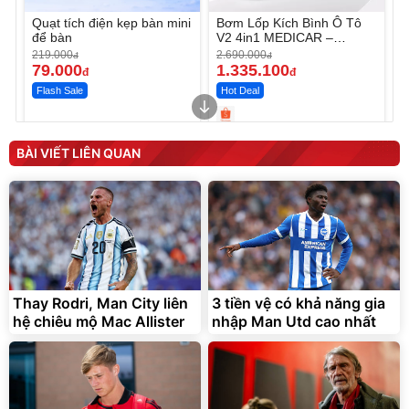
Quạt tích điện kẹp bàn mini
Bơm Lốp Kích Bình Ô Tô
để bàn
V2 4in1 MEDICAR –
12.000mAh
219.000
2.690.000
đ
đ
79.000
1.335.100
đ
đ
Flash Sale
Hot Deal
Unmute
Unmute
Máy ép chậm trái cây
Máy rửa xe cầm tay xịt rửa
BÀI VIẾT LIÊN QUAN
Elmich JEE 1855OL
cao áp có tạo bọt tuyết
3.000.000
đ
2.143.650
399.000
đ
đ
Flash Sale
Đã bán nhiều
Thay Rodri, Man City liên
3 tiền vệ có khả năng gia
hệ chiêu mộ Mac Allister
nhập Man Utd cao nhất