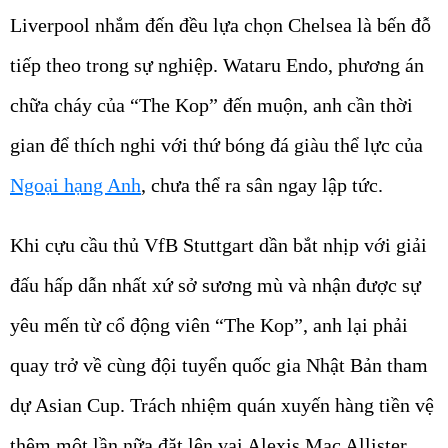
Liverpool nhắm đến đều lựa chọn Chelsea là bến đỗ
tiếp theo trong sự nghiệp. Wataru Endo, phương án
chữa cháy của “The Kop” đến muộn, anh cần thời
gian để thích nghi với thứ bóng đá giàu thể lực của
Ngoại hạng Anh
, chưa thể ra sân ngay lập tức.
Khi cựu cầu thủ VfB Stuttgart dần bắt nhịp với giải
đấu hấp dẫn nhất xứ sở sương mù và nhận được sự
yêu mến từ cổ động viên “The Kop”, anh lại phải
quay trở về cùng đội tuyển quốc gia Nhật Bản tham
dự Asian Cup. Trách nhiệm quán xuyến hàng tiền vệ
thêm một lần nữa đặt lên vai Alexis Mac Allister.