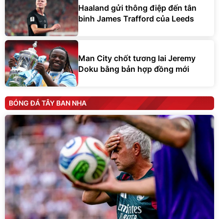
Haaland gửi thông điệp đến tân
binh James Trafford của Leeds
Man City chốt tương lai Jeremy
Doku bằng bản hợp đồng mới
BÓNG ĐÁ TÂY BAN NHA