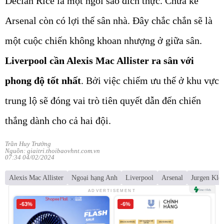
Declan Rice là một ngôi sao đích thực. Chưa kể
Arsenal còn có lợi thế sân nhà. Đây chắc chắn sẽ là
một cuộc chiến không khoan nhượng ở giữa sân.
Liverpool cần Alexis Mac Allister ra sân với
phong độ tốt nhất
. Bởi việc chiếm ưu thế ở khu vực
trung lộ sẽ đóng vai trò tiên quyết dẫn đến chiến
thắng dành cho cả hai đội.
Trần Huy Trưởng
Nguồn: giaitri.thoibaovhnt.com.vn
07:34 04/02/2024
Alexis Mac Allister
Ngoại hạng Anh
Liverpool
Arsenal
Jurgen Klo
ADVERTISEMENT
-63%
-6%