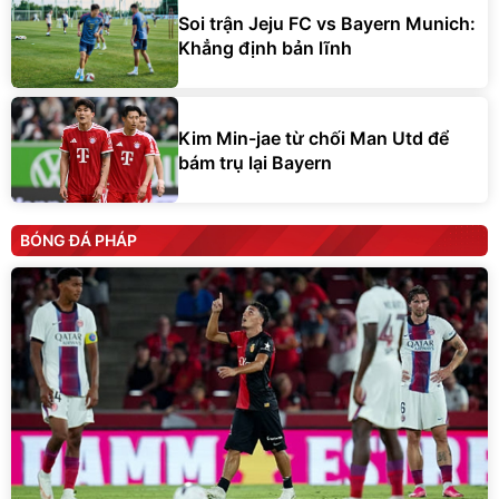
Soi trận Jeju FC vs Bayern Munich:
Khẳng định bản lĩnh
Kim Min-jae từ chối Man Utd để
bám trụ lại Bayern
BÓNG ĐÁ PHÁP