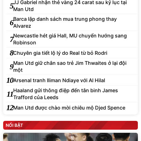
JJ Gabriel nhận thẻ vàng 24 carat sau kỷ lục tại
5
Man Utd
Barca lập danh sách mua trung phong thay
6
Alvarez
Newcastle hét giá Hall, MU chuyển hướng sang
7
Robinson
8
Chuyên gia tiết lộ lý do Real từ bỏ Rodri
Man Utd giữ chân sao trẻ Jim Thwaites ở lại đội
9
một
10
Arsenal tranh Iliman Ndiaye với Al Hilal
Haaland gửi thông điệp đến tân binh James
11
Trafford của Leeds
12
Man Utd được chào mời chiêu mộ Djed Spence
NỔI BẬT