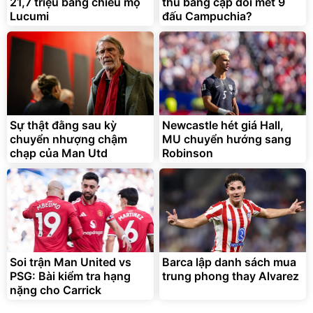
21,7 triệu bảng chiêu mộ
thủ bằng cặp đôi mét 9
Lucumi
đấu Campuchia?
Sự thật đằng sau kỳ
Newcastle hét giá Hall,
chuyển nhượng chậm
MU chuyển hướng sang
chạp của Man Utd
Robinson
Soi trận Man United vs
Barca lập danh sách mua
PSG: Bài kiểm tra hạng
trung phong thay Alvarez
nặng cho Carrick