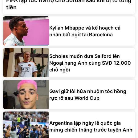
FIFA lập tức trả nợ cho Jordan sau khi bị tố tống
tiền
Kylian Mbappe và kế hoạch cá
nhân bất ngờ tại Barcelona
Scholes muốn đưa Salford lên
Ngoại hạng Anh cùng SVĐ 12.000
chỗ ngồi
Gavi giữ lời hứa nhuộm tóc hồng
rực rỡ sau World Cup
Argentina lập ngày lễ quốc gia
mừng chiến thắng trước tuyển Anh