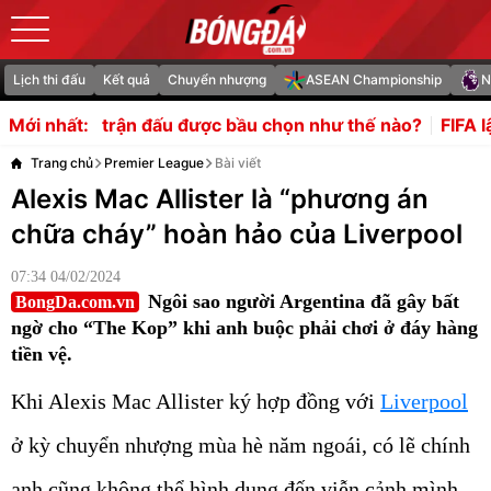
Lịch thi đấu
Kết quả
Chuyển nhượng
ASEAN Championship
N
ấu được bầu chọn như thế nào?
FIFA lập tức trả nợ cho Jo
Mới nhất:
Trang chủ
Premier League
Bài viết
Alexis Mac Allister là “phương án
chữa cháy” hoàn hảo của Liverpool
07:34 04/02/2024
Ngôi sao người Argentina đã gây bất
BongDa.com.vn
ngờ cho “The Kop” khi anh buộc phải chơi ở đáy hàng
tiền vệ.
Khi Alexis Mac Allister ký hợp đồng với
Liverpool
ở kỳ chuyển nhượng mùa hè năm ngoái, có lẽ chính
anh cũng không thể hình dung đến viễn cảnh mình