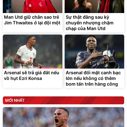
Bạt phủ xe ô tô cao cấp,
Xe đạp điện trợ lực G-
tráng nhôm 03 lớp
Force C14 gấp gọn bỏ cốp
tiện lợi
Man Utd giữ chân sao trẻ
Sự thật đằng sau kỳ
392.000
9.900.000
đ
đ
325.000
7.092.000
Jim Thwaites ở lại đội một
đ
chuyển nhượng chậm
đ
chạp của Man Utd
Đã bán nhiều
Đang xem nhiều
G-FORCE VIETNA
Arsenal sẽ trả giá đắt nếu
Arsenal đối mặt canh bạc
vồ hụt Ezri Konsa
lớn nếu không có thêm
bom tấn trên hàng công
MỚI NHẤT