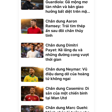
Guardiola: Gã mộng mơ
tàn nhẫn và bản giao
hưởng bất diệt trên mặt
cỏ xanh
Chân dung Aaron
Ramsey: Trái tim thép
ẩn sau đôi chân thủy
tinh
Chân dung Dimitri
Payet: Kẻ lãng du và
những đường cong vượt
thời gian
Chân dung Neymar: Vũ
điệu dang dở của hoàng
tử không ngai
Chân dung Casemiro: Di
sản của một chiến binh
tại Man Utd
Chân dung Marc Guehi: