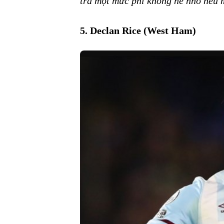
trả một mức phí không hề nhỏ nếu 
5. Declan Rice (West Ham)