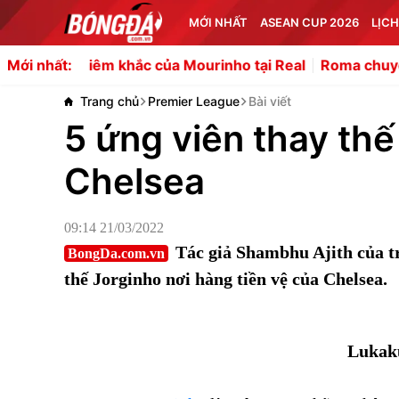
MỚI NHẤT
ASEAN CUP 2026
LỊCH
êm khắc của Mourinho tại Real
Roma chuyển hướng sang
Mới nhất:
Trang chủ
Premier League
Bài viết
5 ứng viên thay thế
Chelsea
09:14 21/03/2022
Tác giả Shambhu Ajith của tr
BongDa.com.vn
thế Jorginho nơi hàng tiền vệ của Chelsea.
Lukaku