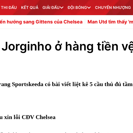
 THI ĐẤU
KẾT QUẢ
GIẢI ĐẤU
ĐỘI BÓNG
CHUYỂN NHƯỢNG
 Gittens của Chelsea
Man Utd tìm thấy 'máy quét' hiện 
 Jorginho ở hàng tiền v
ang Sportskeeda có bài viết liệt kê 5 cầu thủ đủ tầm
 xin lỗi CĐV Chelsea