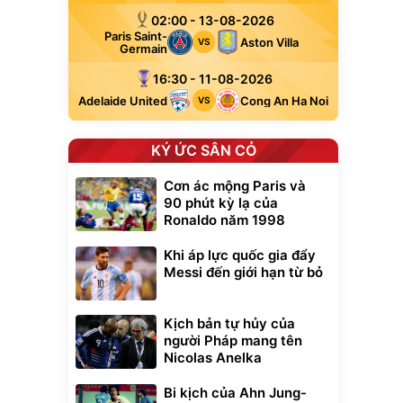
02:00 - 13-08-2026
Paris Saint-
Aston Villa
VS
Germain
16:30 - 11-08-2026
Adelaide United
Cong An Ha Noi
VS
KÝ ỨC SÂN CỎ
Cơn ác mộng Paris và
90 phút kỳ lạ của
Ronaldo năm 1998
Khi áp lực quốc gia đẩy
Messi đến giới hạn từ bỏ
Kịch bản tự hủy của
người Pháp mang tên
Nicolas Anelka
Bi kịch của Ahn Jung-