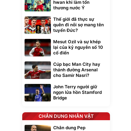
hwan khi làm tổn
thương nước Ý
Thế giới đã thực sự
quên đi nỗi sợ mang tên
tuyển Đức?
Mesut Ozil và sự khép
lại của kỷ nguyên số 10
cổ điển
Cúp bạc Man City hay
thánh đường Arsenal
cho Samir Nasri?
John Terry người giữ
ngọn lửa hồn Stamford
Bridge
CHÂN DUNG NHÂN VẬT
Chân dung Pep