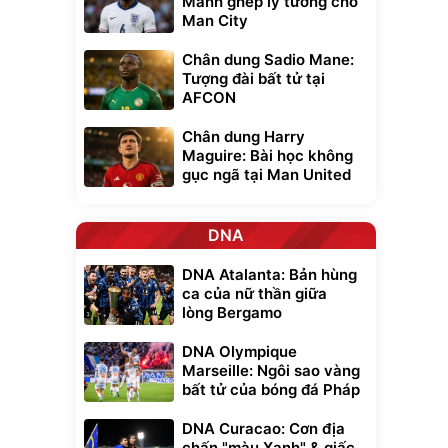
Mảnh ghép lý tưởng cho
Man City
Chân dung Sadio Mane:
Tượng đài bất tử tại
AFCON
Chân dung Harry
Maguire: Bài học không
gục ngã tại Man United
DNA
DNA Atalanta: Bản hùng
ca của nữ thần giữa
lòng Bergamo
DNA Olympique
Marseille: Ngôi sao vàng
bất tử của bóng đá Pháp
DNA Curacao: Cơn địa
chấn "màu Xanh" & giấc