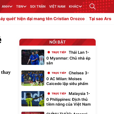
ANH
TBN
SOI TRẬN
VIỆT NAM
KHÁC
đại mang tên Cristian Orozco
Tại sao Arsenal mua Bruno
ệ
NỔI BẬT
Thái Lan 1-
0 Myanmar: Chủ nhà ép
sân
 thay
Chelsea 3-
0 AC Milan: Moises
Caicedo lập siêu phẩm
Malaysia 1-
0 Philippines: Địch thủ
tiềm năng của Việt Nam