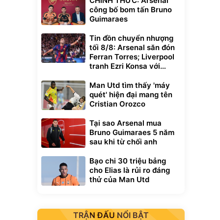
CHÍNH THỨC: Arsenal
công bố bom tấn Bruno
Guimaraes
Tin đồn chuyển nhượng
tối 8/8: Arsenal săn đón
Ferran Torres; Liverpool
tranh Ezri Konsa với
Pháo thủ
Man Utd tìm thấy 'máy
quét' hiện đại mang tên
Cristian Orozco
Tại sao Arsenal mua
Bruno Guimaraes 5 năm
sau khi từ chối anh
Bạo chi 30 triệu bảng
cho Elias là rủi ro đáng
thử của Man Utd
TRẬN ĐẤU NỔI BẬT