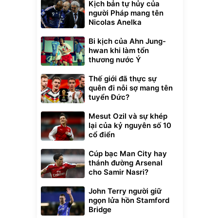
Kịch bản tự hủy của
người Pháp mang tên
Nicolas Anelka
Bi kịch của Ahn Jung-
hwan khi làm tổn
thương nước Ý
Thế giới đã thực sự
quên đi nỗi sợ mang tên
tuyển Đức?
Mesut Ozil và sự khép
lại của kỷ nguyên số 10
cổ điển
Cúp bạc Man City hay
thánh đường Arsenal
cho Samir Nasri?
John Terry người giữ
ngọn lửa hồn Stamford
Bridge