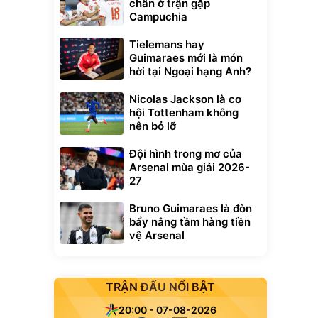
chân ở trận gặp
Campuchia
Tielemans hay
Guimaraes mới là món
hời tại Ngoại hạng Anh?
Nicolas Jackson là cơ
hội Tottenham không
nên bỏ lỡ
Đội hình trong mơ của
Arsenal mùa giải 2026-
27
Bruno Guimaraes là đòn
bẩy nâng tầm hàng tiền
vệ Arsenal
TRẬN ĐẤU NỔI BẬT
20:00 - 07-08-2026