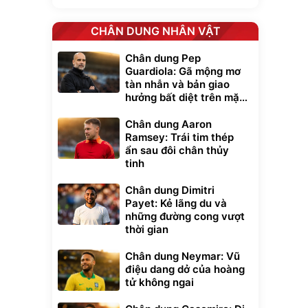
CHÂN DUNG NHÂN VẬT
Chân dung Pep
Guardiola: Gã mộng mơ
tàn nhẫn và bản giao
hưởng bất diệt trên mặt
cỏ xanh
Chân dung Aaron
Ramsey: Trái tim thép
ẩn sau đôi chân thủy
tinh
Chân dung Dimitri
Payet: Kẻ lãng du và
những đường cong vượt
thời gian
Chân dung Neymar: Vũ
điệu dang dở của hoàng
tử không ngai