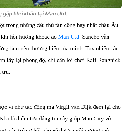
 gặp khó khăn tại Man Utd.
t trong những cầu thủ tấn công hay nhất châu Âu
 khi hồi hương khoác áo
Man Utd
, Sancho vẫn
từng làm nên thương hiệu của mình. Tuy nhiên các
ớm lấy lại phong độ, chỉ cần lối chơi Ralf Rangnick
 tru.
ợc ví như tác động mà Virgil van Dijk đem lại cho
Nha là điểm tựa đáng tin cậy giúp Man City vô
ng tràn trề cơ hội bảo vệ được ngôi vương mùa