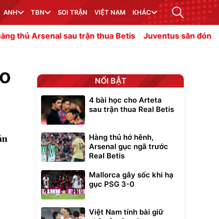
ANH
TBN
SOI TRẬN
VIỆT NAM
KHÁC
nal sau trận thua Betis
Juventus săn đón Zirkzee, Man
eo
NỔI BẬT
4 bài học cho Arteta
sau trận thua Real Betis
Hàng thủ hớ hênh,
án
Arsenal gục ngã trước
Real Betis
Mallorca gây sốc khi hạ
gục PSG 3-0
Việt Nam tính bài giữ