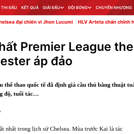
 THI ĐẤU
KẾT QUẢ
GIẢI ĐẤU
ĐỘI BÓNG
CHUYỂN NHƯỢNG
hiến vì Jhon Lucumi
HLV Arteta chấn chỉnh hàng thủ Arse
 nhất Premier League th
ester áp đảo
thể thao quốc tế đã định giá cầu thủ bằng thuật to
g độ, tuổi tác…
o
t nhất trong lịch sử Chelsea. Mùa trước Kai là tác