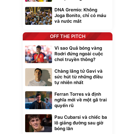
DNA Gremio: Không
Joga Bonito, chỉ có máu
và nước mắt
OFF THE PITCH
Vì sao Quả bóng vàng
Rodri đứng ngoài cuộc
chơi truyền thông?
Chàng lãng tử Gavi và
sức hút từ những điều
tự nhiên nhất
Ferran Torres và định
nghĩa mới về một gã trai
quyến rũ
Pau Cubarsi và chiếc ba
lô giảng đường sau giờ
bóng lăn