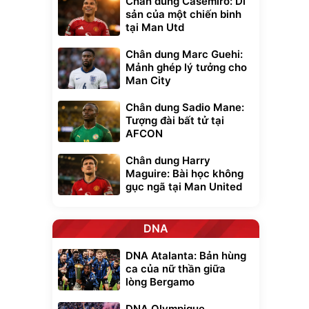
Chân dung Casemiro: Di
sản của một chiến binh
tại Man Utd
Chân dung Marc Guehi:
Mảnh ghép lý tưởng cho
Man City
Chân dung Sadio Mane:
Tượng đài bất tử tại
AFCON
Chân dung Harry
Maguire: Bài học không
gục ngã tại Man United
DNA
DNA Atalanta: Bản hùng
ca của nữ thần giữa
lòng Bergamo
DNA Olympique