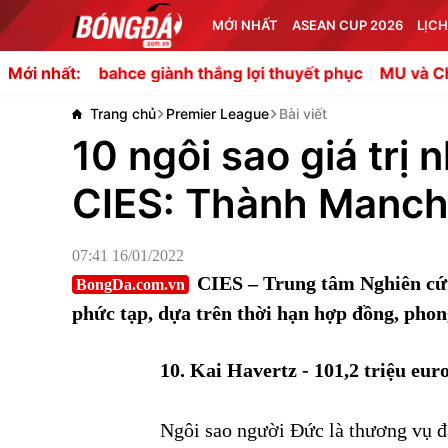
MỚI NHẤT
ASEAN CUP 2026
LỊCH
bahce giành thắng lợi thuyết phục
MU và Chelsea đại c
Mới nhất:
Trang chủ
Premier League
Bài viết
10 ngôi sao giá trị
CIES: Thành Manch
07:41 16/01/2022
CIES – Trung tâm Nghiên cứu 
BongDa.com.vn
phức tạp, dựa trên thời hạn hợp đồng, phon
10. Kai Havertz - 101,2 triệu eur
Ngôi sao người Đức là thương vụ đắ