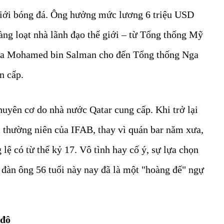
giới bóng đá. Ông hưởng mức lương 6 triệu USD
àng loạt nhà lãnh đạo thế giới – từ Tổng thống Mỹ
bia Mohamed bin Salman cho đến Tổng thống Nga
n cấp.
huyên cơ do nhà nước Qatar cung cấp. Khi trở lại
ị thường niên của IFAB, thay vì quán bar năm xưa,
 lệ có từ thế kỷ 17. Vô tình hay cố ý, sự lựa chọn
 đàn ông 56 tuổi này nay đã là một "hoàng đế" ngự
 đô