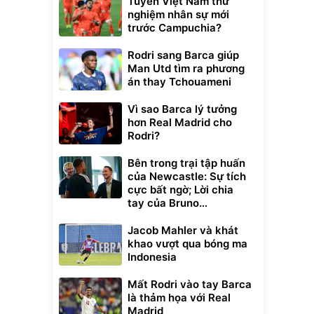
Tuyển Việt Nam thử
nghiệm nhân sự mới
trước Campuchia?
Rodri sang Barca giúp
Man Utd tìm ra phương
án thay Tchouameni
Vì sao Barca lý tưởng
hơn Real Madrid cho
Rodri?
Bên trong trại tập huấn
của Newcastle: Sự tích
cực bất ngờ; Lời chia
tay của Bruno
Guimaraes
Jacob Mahler và khát
khao vượt qua bóng ma
Indonesia
Mất Rodri vào tay Barca
là thảm họa với Real
Madrid