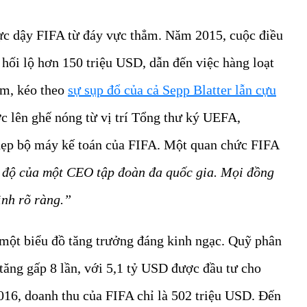
ực dậy FIFA từ đáy vực thẳm. Năm 2015, cuộc điều
 hối lộ hơn 150 triệu USD, dẫn đến việc hàng loạt
ám, kéo theo
sự sụp đổ của cả Sepp Blatter lẫn cựu
c lên ghế nóng từ vị trí Tổng thư ký UEFA,
 dẹp bộ máy kế toán của FIFA. Một quan chức FIFA
 độ của một CEO tập đoàn đa quốc gia. Mọi đồng
ình rõ ràng.”
à một biểu đồ tăng trưởng đáng kinh ngạc. Quỹ phân
 tăng gấp 8 lần, với 5,1 tỷ USD được đầu tư cho
016, doanh thu của FIFA chỉ là 502 triệu USD. Đến