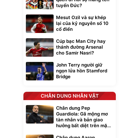
tuyển Đức?
Mesut Ozil và sự khép
lại của kỷ nguyên số 10
cổ điển
Cúp bạc Man City hay
thánh đường Arsenal
cho Samir Nasri?
John Terry người giữ
ngọn lửa hồn Stamford
Bridge
CHÂN DUNG NHÂN VẬT
Chân dung Pep
Guardiola: Gã mộng mơ
tàn nhẫn và bản giao
hưởng bất diệt trên mặt
cỏ xanh
Chân dung Aaron