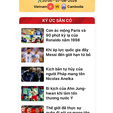
20:00 - 07-08-2026
Vietnam
Cambodia
VS
KÝ ỨC SÂN CỎ
Cơn ác mộng Paris và
90 phút kỳ lạ của
Ronaldo năm 1998
Khi áp lực quốc gia đẩy
Messi đến giới hạn từ bỏ
Kịch bản tự hủy của
người Pháp mang tên
Nicolas Anelka
Bi kịch của Ahn Jung-
hwan khi làm tổn
thương nước Ý
Thế giới đã thực sự
quên đi nỗi sợ mang tên