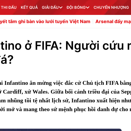
 THI ĐẤU
KẾT QUẢ
GIẢI ĐẤU
ĐỘI BÓNG
CHUYỂN NHƯỢNG
 bàn vào lưới tuyển Việt Nam
Arsenal đẩy mạnh thương v
tino ở FIFA: Người cứu r
đá?
i Infantino ăn mừng việc đắc cử Chủ tịch FIFA bằn
 Cardiff, xứ Wales. Giữa bối cảnh triều đại của Sep
ham nhũng tồi tệ nhất lịch sử, Infantino xuất hiện nh
 cởi mở và mang theo sứ mệnh phục hồi danh dự cho