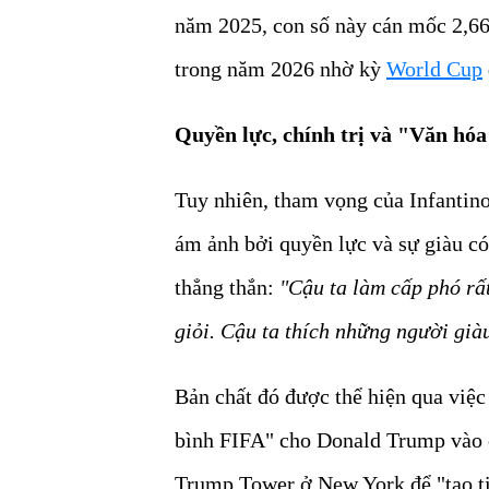
năm 2025, con số này cán mốc 2,66
trong năm 2026 nhờ kỳ
World Cup
Quyền lực, chính trị và "Văn hó
Tuy nhiên, tham vọng của Infantin
ám ảnh bởi quyền lực và sự giàu có
thẳng thắn:
"Cậu ta làm cấp phó rấ
giỏi. Cậu ta thích những người giàu
Bản chất đó được thể hiện qua việ
bình FIFA" cho Donald Trump vào c
Trump Tower ở New York để "tạo ti