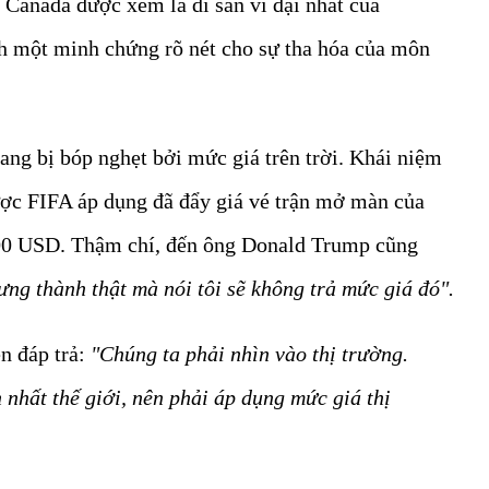
Canada được xem là di sản vĩ đại nhất của
nh một minh chứng rõ nét cho sự tha hóa của môn
ng bị bóp nghẹt bởi mức giá trên trời. Khái niệm
ợc FIFA áp dụng đã đẩy giá vé trận mở màn của
200 USD. Thậm chí, đến ông Donald Trump cũng
ưng thành thật mà nói tôi sẽ không trả mức giá đó"
.
ên đáp trả:
"Chúng ta phải nhìn vào thị trường.
n nhất thế giới, nên phải áp dụng mức giá thị