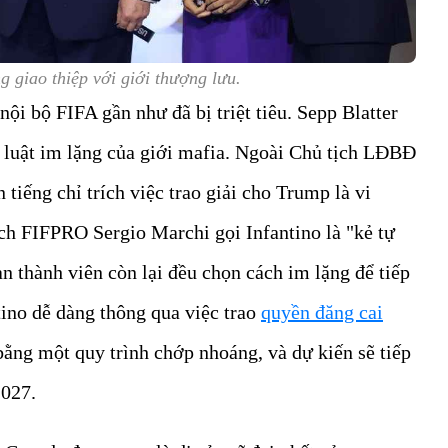
g giao thiệp với giới thượng lưu.
nội bộ FIFA gần như đã bị triệt tiêu. Sepp Blatter
– luật im lặng của giới mafia. Ngoài Chủ tịch LĐBĐ
tiếng chỉ trích việc trao giải cho Trump là vi
ịch FIFPRO Sergio Marchi gọi Infantino là
"kẻ tự
àn thành viên còn lại đều chọn cách im lặng để tiếp
ntino dễ dàng thông qua việc trao
quyền đăng cai
ằng một quy trình chớp nhoáng, và dự kiến sẽ tiếp
2027.