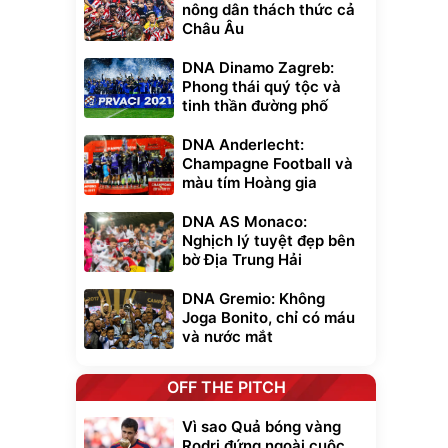
nông dân thách thức cả
Châu Âu
DNA Dinamo Zagreb:
Phong thái quý tộc và
tinh thần đường phố
DNA Anderlecht:
Champagne Football và
màu tím Hoàng gia
DNA AS Monaco:
Nghịch lý tuyệt đẹp bên
bờ Địa Trung Hải
DNA Gremio: Không
Joga Bonito, chỉ có máu
và nước mắt
OFF THE PITCH
Vì sao Quả bóng vàng
Rodri đứng ngoài cuộc