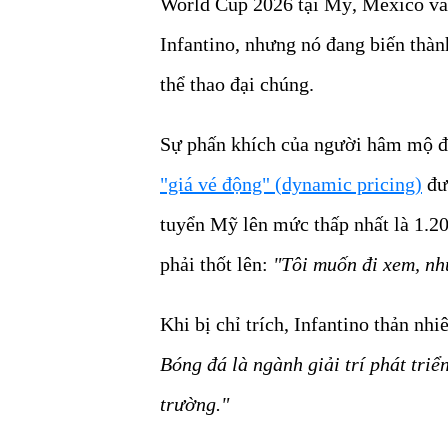
World Cup 2026 tại Mỹ, Mexico và 
Infantino, nhưng nó đang biến thà
thể thao đại chúng.
Sự phấn khích của người hâm mộ đa
"giá vé động" (dynamic pricing)
đư
tuyển Mỹ lên mức thấp nhất là 1.
phải thốt lên:
"Tôi muốn đi xem, nh
Khi bị chỉ trích, Infantino thản nhi
Bóng đá là ngành giải trí phát triể
trường."