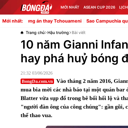
MỚI NHẤT
ASEAN CUP 2026
LỊCH
phương án thay Tchouameni
Sao Campuchia quyết tâm ghi
Mới nhất:
Trang chủ
Hậu trường
Bài viết
10 năm Gianni Infan
hay phá huỷ bóng 
21:32 03/06/2026
Vào tháng 2 năm 2016, Giann
BongDa.com.vn
mua bia mời các nhà báo tại một quán bar ở
Blatter vừa sụp đổ trong bê bối hối lộ và t
"người đàn ông của công chúng": gần gũi,
thể thao vua.