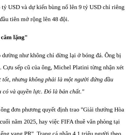
 tỷ USD và dự kiến bùng nổ lên 9 tỷ USD chỉ riêng
đầu tiên mở rộng lên 48 đội.
a câm lặng"
o dường như không chỉ dừng lại ở bóng đá. Ông bị
. Cựu sếp cũ của ông, Michel Platini từng nhận xét
t tốt, nhưng không phải là một người đứng đầu
 có và quyền lực. Đó là bản chất."
c ông đơn phương quyết định trao "Giải thưởng Hòa
uối năm 2025, hay việc FIFA thuê văn phòng tại
ếng vang PR". Trang cá nhân 4,1 triệu người theo