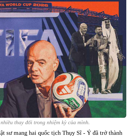
nhiều thay đổi trong nhiệm kỳ của mình.
t sư mang hai quốc tịch Thụy Sĩ - Ý đã trở thành