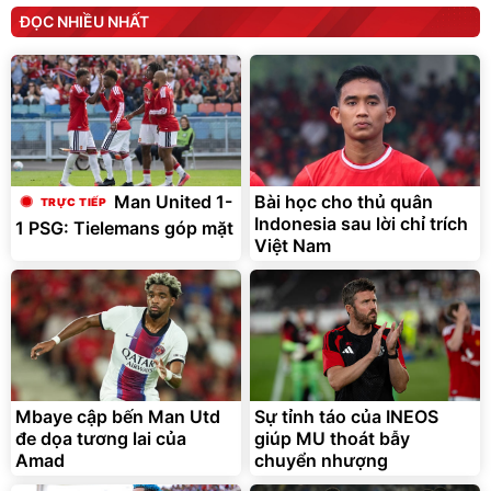
ĐỌC NHIỀU NHẤT
Bài học cho thủ quân
Man United 1-
Indonesia sau lời chỉ trích
1 PSG: Tielemans góp mặt
Việt Nam
Mbaye cập bến Man Utd
Sự tỉnh táo của INEOS
đe dọa tương lai của
giúp MU thoát bẫy
Amad
chuyển nhượng