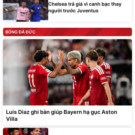
Chelsea trả giá vì canh bạc thay
người trước Juventus
BÓNG ĐÁ ĐỨC
Luis Diaz ghi bàn giúp Bayern hạ gục Aston
Villa