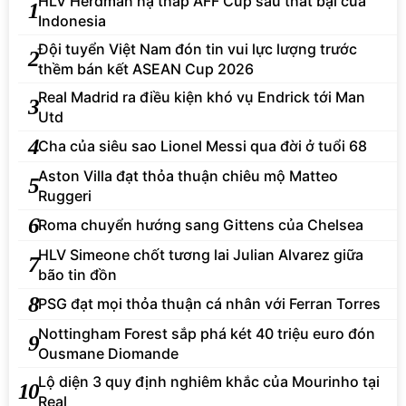
HLV Herdman hạ thấp AFF Cup sau thất bại của
1
Indonesia
Đội tuyển Việt Nam đón tin vui lực lượng trước
2
thềm bán kết ASEAN Cup 2026
Real Madrid ra điều kiện khó vụ Endrick tới Man
3
Utd
4
Cha của siêu sao Lionel Messi qua đời ở tuổi 68
Aston Villa đạt thỏa thuận chiêu mộ Matteo
5
Ruggeri
6
Roma chuyển hướng sang Gittens của Chelsea
HLV Simeone chốt tương lai Julian Alvarez giữa
7
bão tin đồn
8
PSG đạt mọi thỏa thuận cá nhân với Ferran Torres
Nottingham Forest sắp phá két 40 triệu euro đón
9
Ousmane Diomande
Lộ diện 3 quy định nghiêm khắc của Mourinho tại
10
Real