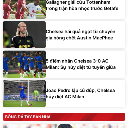
Gallagher giải cứu Tottenham
trong trận hòa nhọc trước Getafe
Chelsea hái quả ngọt từ chuyên
gia bóng chết Austin MacPhee
5 điểm nhấn Chelsea 3-0 AC
Milan: Sự hủy diệt từ tuyến giữa
Joao Pedro lập cú đúp, Chelsea
hủy diệt AC Milan
BÓNG ĐÁ TÂY BAN NHA