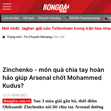
Lịch thi đấu
Kết quả
Chuyển nhượng
ASEAN Championship
N
giải cứu Tottenham trong trận hòa nhọc trước Getafe
Ng
Mới nhất:
Trang chủ
Tin Chuyển Nhượng
Bài viết
Zinchenko - món quà chia tay hoàn
hảo giúp Arsenal chốt Mohammed
Kudus?
12:15 18/06/2025
Sau 3 mùa giải gắn bó, thời điểm
BongDa.com.vn
Oleksandr Zinchenko nói lời chia tay Arsenal dường