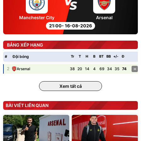
Manchester City
Arsenal
21:00
- 16-08-2026
BẢNG XẾP HẠNG
#
Đội bóng
Tr
T
H
B
BT
BB
+/-
Đ
P
2
38
20
14
4
69
34
35
74
Arsenal
H
Xem tất cả
BÀI VIẾT LIÊN QUAN