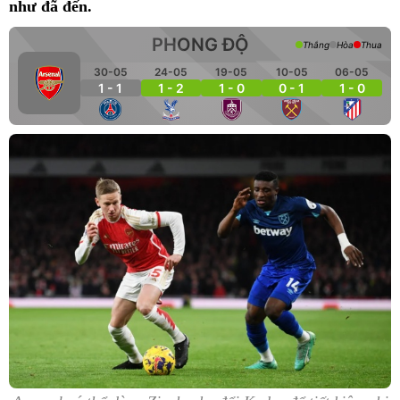
như đã đến.
PHONG ĐỘ
Thắng
Hòa
Thua
30-05
24-05
19-05
10-05
06-05
1 - 1
1 - 2
1 - 0
0 - 1
1 - 0