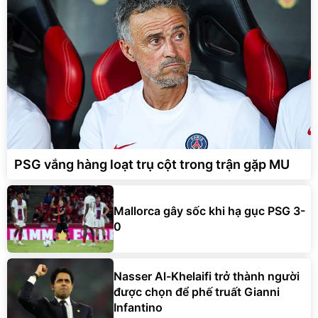
PSG vắng hàng loạt trụ cột trong trận gặp MU
Mallorca gây sốc khi hạ gục PSG 3-
0
Nasser Al-Khelaifi trở thành người
được chọn để phế truất Gianni
Infantino