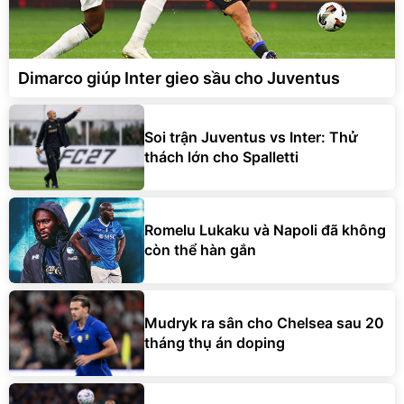
Dimarco giúp Inter gieo sầu cho Juventus
Soi trận Juventus vs Inter: Thử
thách lớn cho Spalletti
Romelu Lukaku và Napoli đã không
còn thể hàn gắn
Mudryk ra sân cho Chelsea sau 20
tháng thụ án doping