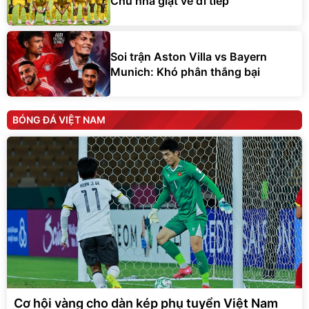
Chủ nhà giật vé đi tiếp
Soi trận Aston Villa vs Bayern
Munich: Khó phân thắng bại
BÓNG ĐÁ VIỆT NAM
Cơ hội vàng cho dàn kép phụ tuyển Việt Nam