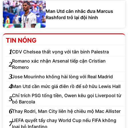
Man Utd cân nhắc đưa Marcus
Rashford trở lại đội hình
TIN NÓNG
1
CĐV Chelsea thất vọng với tân binh Palestra
Romano xác nhận Arsenal tiếp cận Cristian
2
Romero
3
Jose Mourinho không hài lòng với Real Madrid
4
Man Utd cần mức giá điên rồ để sở hữu Lewis Hall
Chỉ trích PSG tống tiền, Owen kêu gọi Liverpool từ
5
bỏ Barcola
6
Thay Rodri, Man City liên hệ chiêu mộ Mac Allister
UEFA quyết tẩy chay World Cup nếu FIFA không
7
loại bỏ Infantino