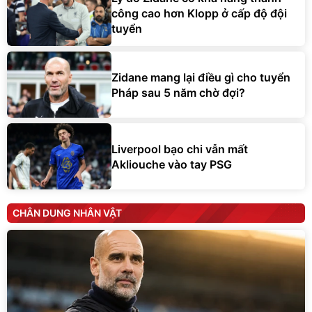
công cao hơn Klopp ở cấp độ đội
tuyển
Zidane mang lại điều gì cho tuyển
Pháp sau 5 năm chờ đợi?
Liverpool bạo chi vẫn mất
Akliouche vào tay PSG
CHÂN DUNG NHÂN VẬT