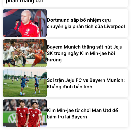
phân thắng bại
Dortmund sắp bổ nhiệm cựu
chuyên gia phân tích của Liverpool
Bayern Munich thắng sát nút Jeju
SK trong ngày Kim Min-jae hồi
hương
Soi trận Jeju FC vs Bayern Munich:
Khẳng định bản lĩnh
Kim Min-jae từ chối Man Utd để
bám trụ lại Bayern