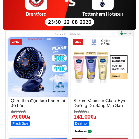
Brentford
Tottenham Hotspur
23:30
- 22-08-2026
ADVERTISEMENT
-63%
-6%
Quạt tích điện kẹp bàn mini
Serum Vaseline Gluta-Hya
để bàn
Dưỡng Da Sáng Mịn Sau 7
Ngày
219.000
150.000
đ
đ
79.000
141.000
đ
đ
Flash Sale
Deal hot
Unilever