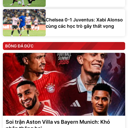
Chelsea 0-1 Juventus: Xabi Alonso
cùng các học trò gây thất vọng
BÓNG ĐÁ ĐỨC
Soi trận Aston Villa vs Bayern Munich: Khó