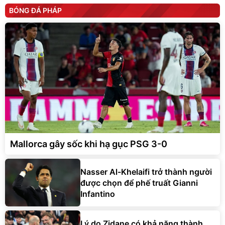
BÓNG ĐÁ PHÁP
Mallorca gây sốc khi hạ gục PSG 3-0
Nasser Al-Khelaifi trở thành người
được chọn để phế truất Gianni
Infantino
Lý do Zidane có khả năng thành