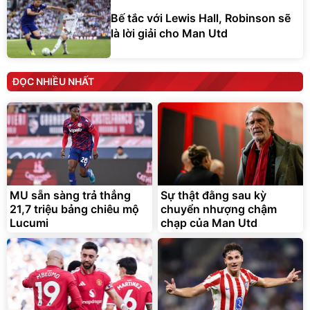
Bế tắc với Lewis Hall, Robinson sẽ
là lời giải cho Man Utd
ĐỌC NHIỀU NHẤT
MU sẵn sàng trả thẳng
Sự thật đằng sau kỳ
21,7 triệu bảng chiêu mộ
chuyển nhượng chậm
Lucumi
chạp của Man Utd