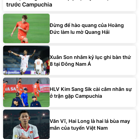
trước Campuchia
Đừng để hào quang của Hoàng
Đức làm lu mờ Quang Hải
Xuân Son nhắm kỷ lục ghi bàn thứ
8 tại Đông Nam Á
HLV Kim Sang Sik cài cắm nhân sự
ở trận gặp Campuchia
Văn Vĩ, Hai Long là hai lá bùa may
mắn của tuyển Việt Nam