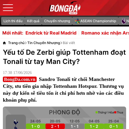
Lịch thi đấu
Kết quả
Chuyển nhượng
ASEAN Championship
N
ick từ Real Madrid
Romano xác nhận Arsenal tiếp cận C
Mới nhất:
Trang chủ
Tin Chuyển Nhượng
Bài viết
Yếu tố De Zerbi giúp Tottenham đoạt
Tonali từ tay Man City?
17:38 17/06/2026
Sandro Tonali từ chối Manchester
BongDa.com.vn
City, ưu tiên gia nhập Tottenham Hotspur. Thương vụ
này dự kiến sẽ tiêu tốn ít chi phí hơn nhờ vào các điều
khoản phụ phí.
PHONG ĐỘ
Thắng
Hòa
Thua
24-05
20-05
12-05
04-05
25-04
1 - 0
2 - 1
1 - 1
1 - 2
0 - 1