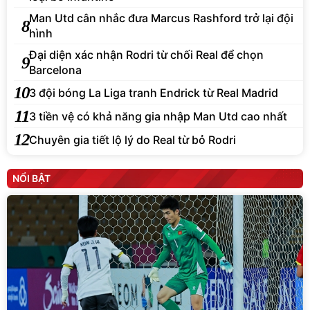
Man Utd cân nhắc đưa Marcus Rashford trở lại đội
8
hình
Đại diện xác nhận Rodri từ chối Real để chọn
9
Barcelona
10
3 đội bóng La Liga tranh Endrick từ Real Madrid
11
3 tiền vệ có khả năng gia nhập Man Utd cao nhất
12
Chuyên gia tiết lộ lý do Real từ bỏ Rodri
NỔI BẬT