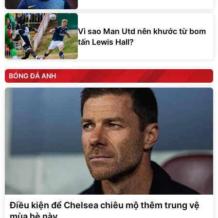
Vì sao Man Utd nên khước từ bom
tấn Lewis Hall?
BÓNG ĐÁ ANH
Điều kiện để Chelsea chiêu mộ thêm trung vệ
mùa hè này