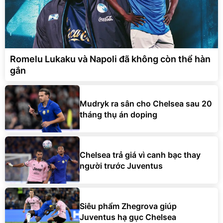
Romelu Lukaku và Napoli đã không còn thể hàn
gắn
Mudryk ra sân cho Chelsea sau 20
tháng thụ án doping
Chelsea trả giá vì canh bạc thay
người trước Juventus
Siêu phẩm Zhegrova giúp
Juventus hạ gục Chelsea