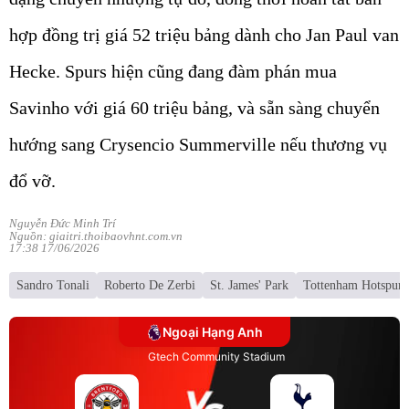
hợp đồng trị giá 52 triệu bảng dành cho Jan Paul van
Hecke. Spurs hiện cũng đang đàm phán mua
Savinho với giá 60 triệu bảng, và sẵn sàng chuyển
hướng sang Crysencio Summerville nếu thương vụ
đổ vỡ.
Nguyễn Đức Minh Trí
Nguồn: giaitri.thoibaovhnt.com.vn
17:38 17/06/2026
Sandro Tonali
Roberto De Zerbi
St. James' Park
Tottenham Hotspur
Ngoại Hạng Anh
Gtech Community Stadium