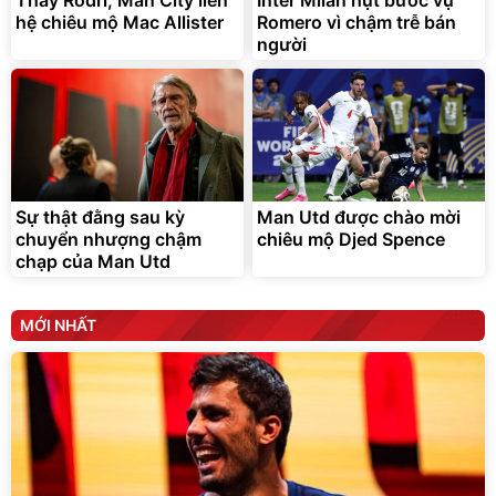
Thay Rodri, Man City liên
Inter Milan hụt bước vụ
hệ chiêu mộ Mac Allister
Romero vì chậm trễ bán
người
Sự thật đằng sau kỳ
Man Utd được chào mời
chuyển nhượng chậm
chiêu mộ Djed Spence
chạp của Man Utd
MỚI NHẤT