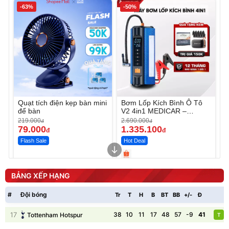
-63%
-50%
Quạt tích điện kẹp bàn mini
Bơm Lốp Kích Bình Ô Tô
để bàn
V2 4in1 MEDICAR –
12.000mAh
219.000
2.690.000
đ
đ
79.000
1.335.100
đ
đ
Flash Sale
Hot Deal
Unmute
Unmute
Máy ép chậm trái cây
Máy rửa xe cầm tay xịt rửa
BẢNG XẾP HẠNG
Elmich JEE 1855OL
cao áp có tạo bọt tuyết
3.000.000
đ
#
Đội bóng
Tr
T
H
B
BT
BB
+/-
Đ
P
2.143.650
399.000
đ
đ
Flash Sale
Đã bán nhiều
17
38
10
11
17
48
57
-9
41
Tottenham Hotspur
T