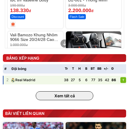
190.000
3.000.000
đ
đ
138.330
2.200.000
đ
đ
Discount
Flash Sale
Unmute
Vali Bamozo Khung Nhôm
9066 Size 20/24/28 Cao
Cấp
1.000.000
đ
825.000
đ
Flash Sale
BẢNG XẾP HẠNG
#
Đội bóng
Tr
T
H
B
BT
BB
+/-
Đ
P
2
38
27
5
6
77
35
42
86
Real Madrid
T
Lót ghế ôtô, nâng lưng
chống nóng giúp thoải mái
Xem tất cả
trong di chuyển
295.000
đ
Đã bán nhiều
BÀI VIẾT LIÊN QUAN