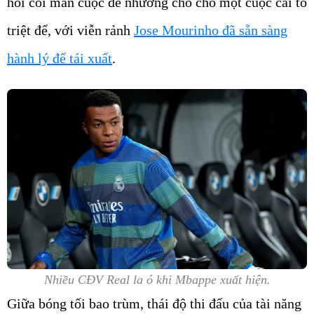
hồi còi mãn cuộc để nhường chỗ cho một cuộc cải tổ
triệt để, với viễn rảnh
Jose Mourinho đã sẵn sàng
hành lý để tái xuất
.
Nhiều CĐV Real la ó khi Mbappe xuất hiện.
Giữa bóng tối bao trùm, thái độ thi đấu của tài năng