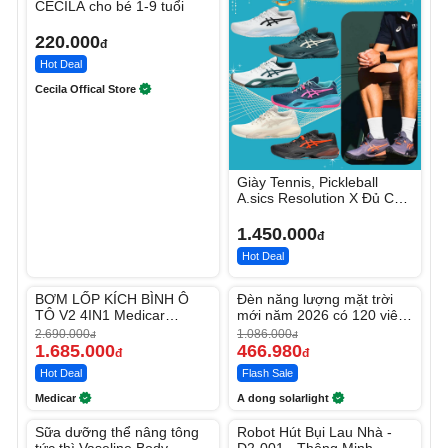
CECILA cho bé 1-9 tuổi
220.000
đ
Hot Deal
Cecila Offical Store
Giày Tennis, Pickleball
A.sics Resolution X Đủ Các
Phối Màu
1.450.000
đ
Hot Deal
Unmute
Unmute
BƠM LỐP KÍCH BÌNH Ô
Đèn năng lượng mặt trời
-37%
-56%
TÔ V2 4IN1 Medicar
mới năm 2026 có 120 viên
12.000mAh
LED lớn
2.690.000
1.086.000
đ
đ
1.685.000
466.980
đ
đ
Hot Deal
Flash Sale
Medicar
A dong solarlight
Unmute
Unmute
Sữa dưỡng thể nâng tông
Robot Hút Bụi Lau Nhà -
-27%
-26%
tức thì Vaseline Body
D2-001 - Thông Minh