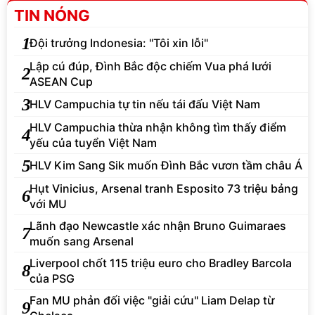
TIN NÓNG
1
Đội trưởng Indonesia: "Tôi xin lỗi"
Lập cú đúp, Đình Bắc độc chiếm Vua phá lưới
2
ASEAN Cup
3
HLV Campuchia tự tin nếu tái đấu Việt Nam
HLV Campuchia thừa nhận không tìm thấy điểm
4
yếu của tuyển Việt Nam
5
HLV Kim Sang Sik muốn Đình Bắc vươn tầm châu Á
Hụt Vinicius, Arsenal tranh Esposito 73 triệu bảng
6
với MU
Lãnh đạo Newcastle xác nhận Bruno Guimaraes
7
muốn sang Arsenal
Liverpool chốt 115 triệu euro cho Bradley Barcola
8
của PSG
Fan MU phản đối việc "giải cứu" Liam Delap từ
9