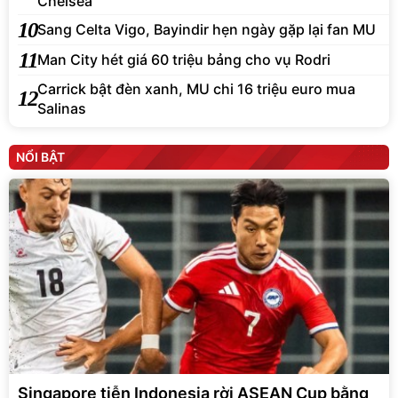
Chelsea
10
Sang Celta Vigo, Bayindir hẹn ngày gặp lại fan MU
11
Man City hét giá 60 triệu bảng cho vụ Rodri
Carrick bật đèn xanh, MU chi 16 triệu euro mua
12
Salinas
NỔI BẬT
Singapore tiễn Indonesia rời ASEAN Cup bằng