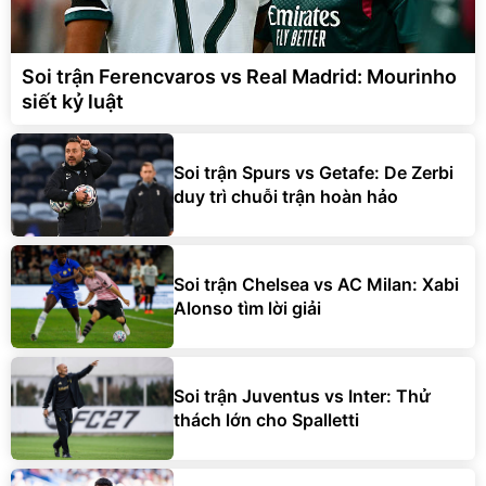
Soi trận Ferencvaros vs Real Madrid: Mourinho
siết kỷ luật
Soi trận Spurs vs Getafe: De Zerbi
duy trì chuỗi trận hoàn hảo
Soi trận Chelsea vs AC Milan: Xabi
Alonso tìm lời giải
Soi trận Juventus vs Inter: Thử
thách lớn cho Spalletti