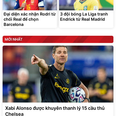
Đại diện xác nhận Rodri từ
3 đội bóng La Liga tranh
chối Real để chọn
Endrick từ Real Madrid
Barcelona
MỚI NHẤT
Xabi Alonso được khuyên thanh lý 15 cầu thủ
Chelsea