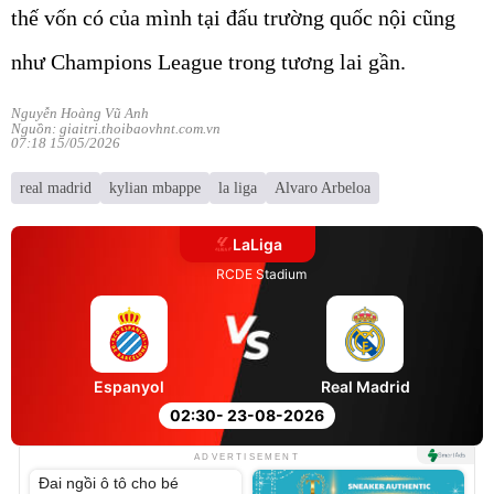
thế vốn có của mình tại đấu trường quốc nội cũng
như Champions League trong tương lai gần.
Nguyễn Hoàng Vũ Anh
Nguồn: giaitri.thoibaovhnt.com.vn
07:18 15/05/2026
real madrid
kylian mbappe
la liga
Alvaro Arbeloa
LaLiga
RCDE Stadium
Espanyol
Real Madrid
02:30
- 23-08-2026
Unmute
ADVERTISEMENT
Đai ngồi ô tô cho bé