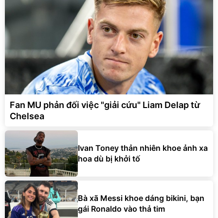
Fan MU phản đối việc "giải cứu" Liam Delap từ
Chelsea
Ivan Toney thản nhiên khoe ảnh xa
hoa dù bị khởi tố
Bà xã Messi khoe dáng bikini, bạn
gái Ronaldo vào thả tim