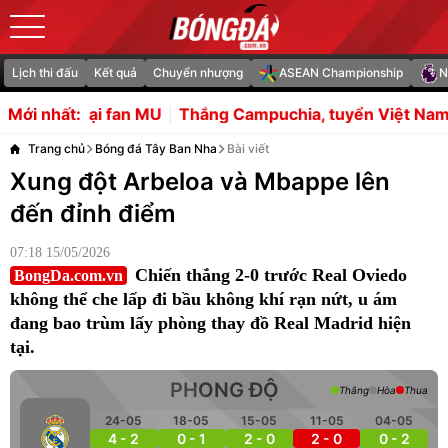
Lịch thi đấu
Kết quả
Chuyển nhượng
ASEAN Championship
N
an MU
Thắng Campuchia, tuyển Việt Nam còn nhiều nỗi lo
Mới nhất:
Trang chủ
Bóng đá Tây Ban Nha
Bài viết
Xung đột Arbeloa và Mbappe lên
đến đỉnh điểm
07:18 15/05/2026
Chiến thắng 2-0 trước Real Oviedo
BongDa.com.vn
không thể che lấp đi bầu không khí rạn nứt, u ám
đang bao trùm lấy phòng thay đồ Real Madrid hiện
tại.
PHONG ĐỘ
Thắng
Hòa
Thua
24-05
18-05
15-05
11-05
04-05
4 - 2
0 - 1
2 - 0
2 - 0
0 - 2