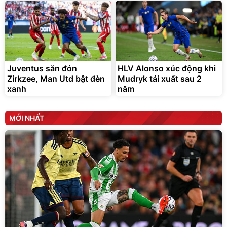
Juventus săn đón
HLV Alonso xúc động khi
Zirkzee, Man Utd bật đèn
Mudryk tái xuất sau 2
xanh
năm
MỚI NHẤT