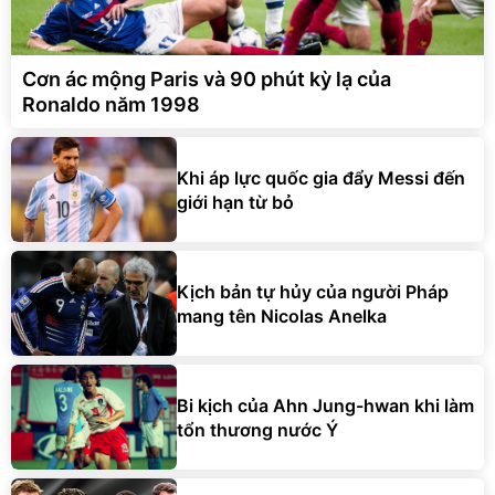
Cơn ác mộng Paris và 90 phút kỳ lạ của
Ronaldo năm 1998
Khi áp lực quốc gia đẩy Messi đến
giới hạn từ bỏ
Kịch bản tự hủy của người Pháp
mang tên Nicolas Anelka
Bi kịch của Ahn Jung-hwan khi làm
tổn thương nước Ý