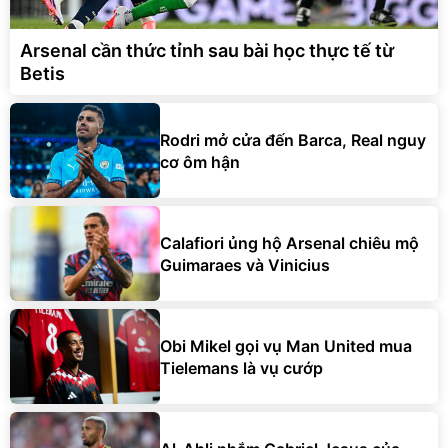
Arsenal cần thức tỉnh sau bài học thực tế từ
Betis
Rodri mở cửa đến Barca, Real nguy
cơ ôm hận
Calafiori ủng hộ Arsenal chiêu mộ
Guimaraes và Vinicius
Obi Mikel gọi vụ Man United mua
Tielemans là vụ cướp