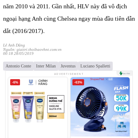
năm 2010 và 2011. Gần nhất, HLV này đã vô địch
ngoại hạng Anh cùng Chelsea ngay mùa đầu tiên dẫn
dắt (2016/2017).
Lê Anh Dũng
Nguồn: giaitri.thoibaovhnt.com.vn
00:18 28/05/2019
Antonio Conte
Inter Milan
Juventus
Luciano Spalletti
ADVERTISEMENT
-6%
-63%