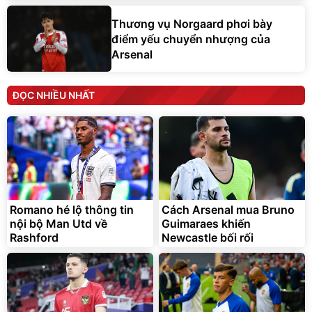
Thương vụ Norgaard phơi bày
điểm yếu chuyển nhượng của
Arsenal
ĐỌC NHIỀU NHẤT
Romano hé lộ thông tin
Cách Arsenal mua Bruno
nội bộ Man Utd về
Guimaraes khiến
Rashford
Newcastle bối rối