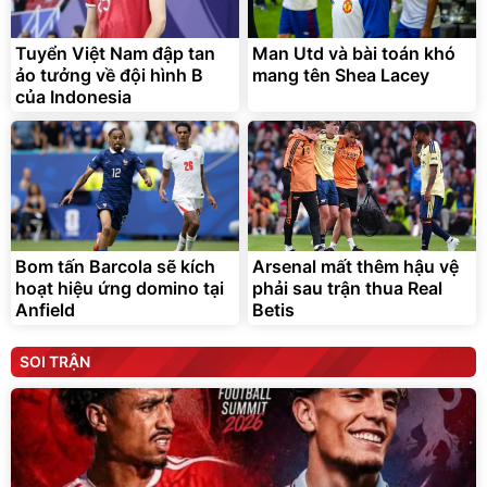
Tuyển Việt Nam đập tan
Man Utd và bài toán khó
ảo tưởng về đội hình B
mang tên Shea Lacey
của Indonesia
Bom tấn Barcola sẽ kích
Arsenal mất thêm hậu vệ
hoạt hiệu ứng domino tại
phải sau trận thua Real
Anfield
Betis
SOI TRẬN