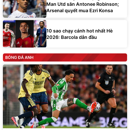
Man Utd săn Antonee Robinson;
Arsenal quyết mua Ezri Konsa
10 sao chạy cánh hot nhất Hè
2026: Barcola dẫn đầu
BÓNG ĐÁ ANH