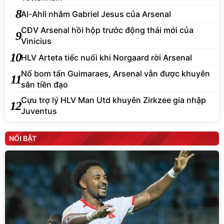
8
Al-Ahli nhắm Gabriel Jesus của Arsenal
CĐV Arsenal hồi hộp trước động thái mới của
9
Vinicius
10
HLV Arteta tiếc nuối khi Norgaard rời Arsenal
Nổ bom tấn Guimaraes, Arsenal vẫn được khuyên
11
săn tiền đạo
Cựu trợ lý HLV Man Utd khuyên Zirkzee gia nhập
12
Juventus
NỔI BẬT