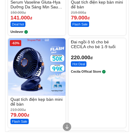
Serum Vaseline Gluta-Hya
Quạt tích điện kẹp bàn mini
Dưỡng Da Sáng Mịn Sau 7
để bàn
Ngày
150.000
219.000
đ
đ
141.000
79.000
đ
đ
Deal hot
Flash Sale
Unilever
Unmute
Đai ngồi ô tô cho bé
-63%
CECILA cho bé 1-9 tuổi
220.000
đ
Hot Deal
Cecila Offical Store
Quạt tích điện kẹp bàn mini
để bàn
219.000
đ
79.000
đ
Flash Sale
Unmute
Unmute