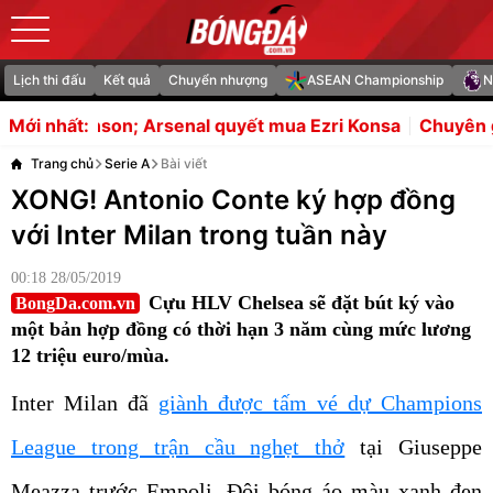
Lịch thi đấu
Kết quả
Chuyển nhượng
ASEAN Championship
N
enal quyết mua Ezri Konsa
Chuyên gia Thái Lan xót xa th
Mới nhất:
Trang chủ
Serie A
Bài viết
XONG! Antonio Conte ký hợp đồng
với Inter Milan trong tuần này
00:18 28/05/2019
Cựu HLV Chelsea sẽ đặt bút ký vào
BongDa.com.vn
một bản hợp đồng có thời hạn 3 năm cùng mức lương
12 triệu euro/mùa.
Inter Milan đã
giành được tấm vé dự Champions
League trong trận cầu nghẹt thở
tại Giuseppe
Meazza trước Empoli. Đội bóng áo màu xanh đen