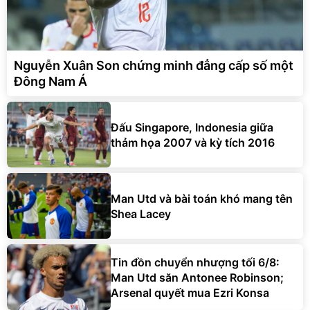
Nguyễn Xuân Son chứng minh đẳng cấp số một
Đông Nam Á
Đấu Singapore, Indonesia giữa
thảm họa 2007 và kỳ tích 2016
Man Utd và bài toán khó mang tên
Shea Lacey
Tin đồn chuyển nhượng tối 6/8:
Man Utd săn Antonee Robinson;
Arsenal quyết mua Ezri Konsa