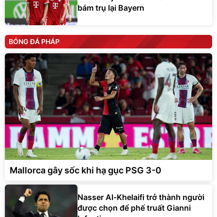
bám trụ lại Bayern
BÓNG ĐÁ PHÁP
Mallorca gây sốc khi hạ gục PSG 3-0
Nasser Al-Khelaifi trở thành người
được chọn để phế truất Gianni