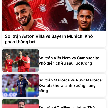
Soi trận Aston Villa vs Bayern Munich: Khó
phân thắng bại
Soi trận Việt Nam vs Campuchia:
Phô diễn chiều sâu lực lượng
Soi trận Mallorca vs PSG: Mallorca:
Kvaratskhelia lãnh xướng hàng
công
Soi trận AC Milan vs Inter: Thử