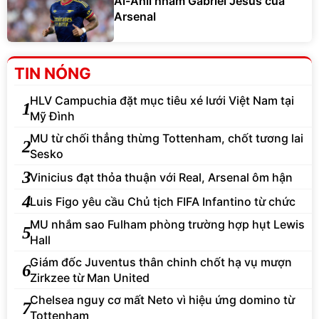
Al-Ahli nhắm Gabriel Jesus của
Arsenal
TIN NÓNG
HLV Campuchia đặt mục tiêu xé lưới Việt Nam tại
1
Mỹ Đình
MU từ chối thẳng thừng Tottenham, chốt tương lai
2
Sesko
3
Vinicius đạt thỏa thuận với Real, Arsenal ôm hận
4
Luis Figo yêu cầu Chủ tịch FIFA Infantino từ chức
MU nhắm sao Fulham phòng trường hợp hụt Lewis
5
Hall
Giám đốc Juventus thân chinh chốt hạ vụ mượn
6
Zirkzee từ Man United
Chelsea nguy cơ mất Neto vì hiệu ứng domino từ
7
Tottenham