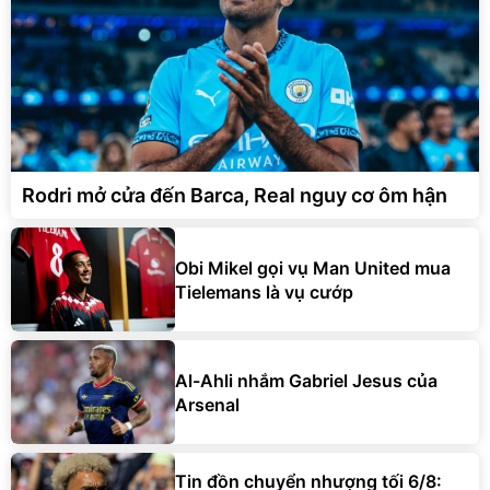
Rodri mở cửa đến Barca, Real nguy cơ ôm hận
Obi Mikel gọi vụ Man United mua
Tielemans là vụ cướp
Al-Ahli nhắm Gabriel Jesus của
Arsenal
Tin đồn chuyển nhượng tối 6/8: