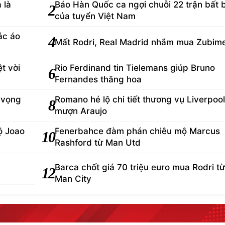
 là
Báo Hàn Quốc ca ngợi chuỗi 22 trận bất 
2
của tuyển Việt Nam
ác áo
4
Mất Rodri, Real Madrid nhắm mua Zubim
t vời
Rio Ferdinand tin Tielemans giúp Bruno
6
Fernandes thăng hoa
 vọng
Romano hé lộ chi tiết thương vụ Liverpool
8
mượn Araujo
ộ Joao
Fenerbahce đàm phán chiêu mộ Marcus
10
Rashford từ Man Utd
Barca chốt giá 70 triệu euro mua Rodri từ
12
Man City