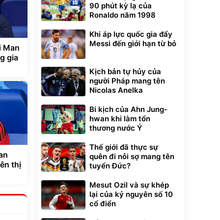
90 phút kỳ lạ của
Ronaldo năm 1998
Khi áp lực quốc gia đẩy
Messi đến giới hạn từ bỏ
i Man
g gia
Kịch bản tự hủy của
người Pháp mang tên
Nicolas Anelka
Bi kịch của Ahn Jung-
hwan khi làm tổn
thương nước Ý
Thế giới đã thực sự
oan
quên đi nỗi sợ mang tên
ên thị
tuyển Đức?
Mesut Ozil và sự khép
lại của kỷ nguyên số 10
cổ điển