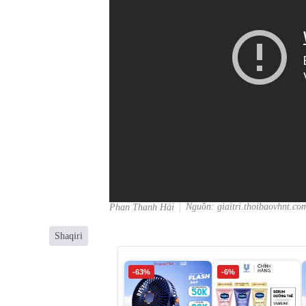
Nguồn: giaitri.thoibaovhnt.co
Phan Thanh Hải
Shaqiri
-63%
-6%