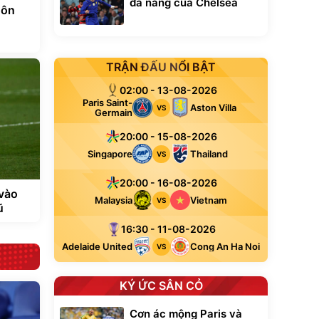
đa năng của Chelsea
uôn
TRẬN ĐẤU NỔI BẬT
02:00 - 13-08-2026
Paris Saint-
Aston Villa
VS
Germain
20:00 - 15-08-2026
Singapore
Thailand
VS
20:00 - 16-08-2026
 vào
Malaysia
Vietnam
VS
ũ
16:30 - 11-08-2026
Adelaide United
Cong An Ha Noi
VS
KÝ ỨC SÂN CỎ
Cơn ác mộng Paris và