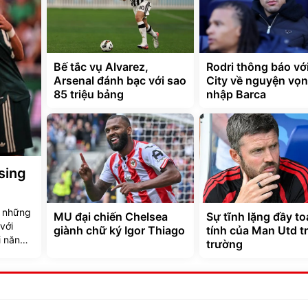
Bế tắc vụ Alvarez,
Rodri thông báo vớ
Arsenal đánh bạc với sao
City về nguyện vọn
85 triệu bảng
nhập Barca
sing
ộ những
MU đại chiến Chelsea
Sự tĩnh lặng đầy t
với
giành chữ ký Igor Thiago
tính của Man Utd tr
i năng
trường