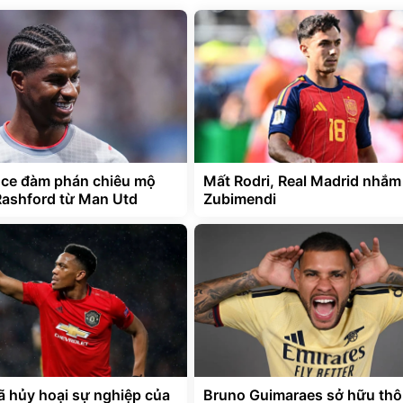
ce đàm phán chiêu mộ
Mất Rodri, Real Madrid nhắ
ashford từ Man Utd
Zubimendi
đã hủy hoại sự nghiệp của
Bruno Guimaraes sở hữu thô