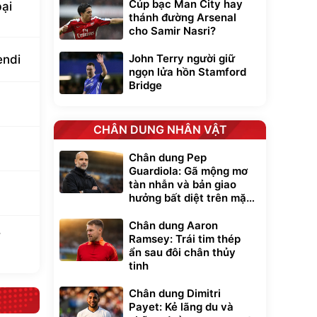
Cúp bạc Man City hay
bại
thánh đường Arsenal
cho Samir Nasri?
John Terry người giữ
endi
ngọn lửa hồn Stamford
Bridge
CHÂN DUNG NHÂN VẬT
Chân dung Pep
Guardiola: Gã mộng mơ
tàn nhẫn và bản giao
hưởng bất diệt trên mặt
cỏ xanh
Chân dung Aaron
Ramsey: Trái tim thép
ẩn sau đôi chân thủy
tinh
Chân dung Dimitri
Payet: Kẻ lãng du và