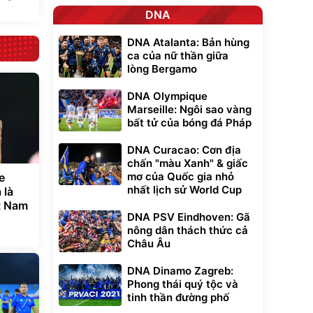
DNA
DNA Atalanta: Bản hùng
ca của nữ thần giữa
lòng Bergamo
DNA Olympique
Marseille: Ngôi sao vàng
bất tử của bóng đá Pháp
DNA Curacao: Cơn địa
chấn "màu Xanh" & giấc
mơ của Quốc gia nhỏ
e
nhất lịch sử World Cup
 là
t Nam
DNA PSV Eindhoven: Gã
nông dân thách thức cả
Châu Âu
DNA Dinamo Zagreb:
Phong thái quý tộc và
tinh thần đường phố