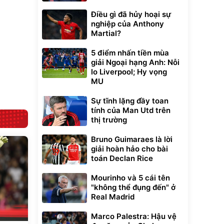
đ
ều
Điều gì đã hủy hoại sự
nghiệp của Anthony
Martial?
Bạt phủ xe ô tô
Xe đạp điện trợ
cao cấp, tráng
lực G-Force C14
5 điểm nhấn tiền mùa
nhôm 03 lớp
gấp gọn bỏ cốp
392.000
9.900.000
đ
đ
tiện lợi
giải Ngoại hạng Anh: Nỗi
325.000
7.092.000
đ
đ
lo Liverpool; Hy vọng
Đã bán nhiều
Đang xem nhiều
MU
G-FORCE VIETNA
Sự tĩnh lặng đầy toan
tính của Man Utd trên
thị trường
Bruno Guimaraes là lời
giải hoàn hảo cho bài
toán Declan Rice
Mourinho và 5 cái tên
"không thể đụng đến" ở
Real Madrid
Marco Palestra: Hậu vệ