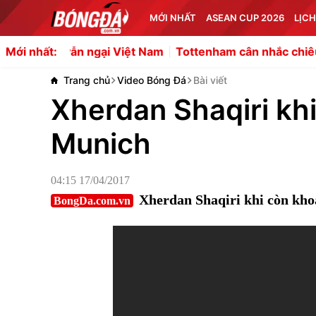
MỚI NHẤT
ASEAN CUP 2026
LỊCH
 ngại Việt Nam
Tottenham cân nhắc chiêu mộ Balogun
Mới nhất:
Trang chủ
Video Bóng Đá
Bài viết
Xherdan Shaqiri kh
Munich
04:15 17/04/2017
Xherdan Shaqiri khi còn kh
BongDa.com.vn