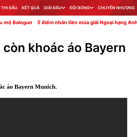
 THI ĐẤU
KẾT QUẢ
GIẢI ĐẤU
ĐỘI BÓNG
CHUYỂN NHƯỢNG
5 điểm nhấn tiền mùa giải Ngoại hạng Anh: Nỗi lo Liverp
i còn khoác áo Bayern
oác áo Bayern Munich.