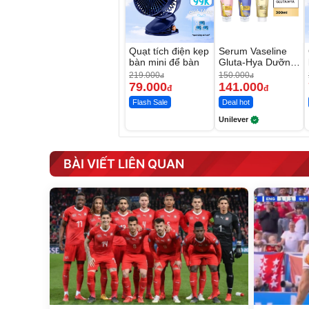
Quạt tích điện kẹp
Serum Vaseline
bàn mini để bàn
Gluta-Hya Dưỡng
Da Sáng Mịn Sau
219.000
150.000
đ
đ
7 Ngày
79.000
141.000
đ
đ
Flash Sale
Deal hot
Unilever
BÀI VIẾT LIÊN QUAN