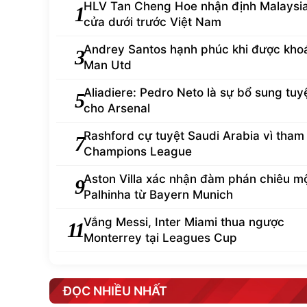
HLV Tan Cheng Hoe nhận định Malaysia
1
cửa dưới trước Việt Nam
Andrey Santos hạnh phúc khi được kho
3
Man Utd
Aliadiere: Pedro Neto là sự bổ sung tuyệ
5
cho Arsenal
Rashford cự tuyệt Saudi Arabia vì tham
7
Champions League
Aston Villa xác nhận đàm phán chiêu m
9
Palhinha từ Bayern Munich
Vắng Messi, Inter Miami thua ngược
11
Monterrey tại Leagues Cup
ĐỌC NHIỀU NHẤT