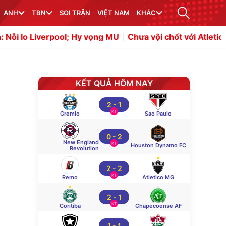
ANH
TBN
SOI TRẬN
VIỆT NAM
KHÁC
ool; Hy vọng MU
Chưa vội chốt với Atletico, Romero đợi HL
KẾT QUẢ HÔM NAY
2
-
1
KT
Gremio
Sao Paulo
0
-
2
New England
KT
Houston Dynamo FC
Revolution
2
-
2
KT
Remo
Atletico MG
2
-
1
KT
Coritiba
Chapecoense AF
1
-
1