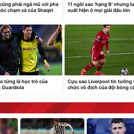
 cũng phải ngả mũ với pha
11 ngôi sao 'hạng B' nhưng l
góc chạm xà của Shaqiri
xuất hiện ở mọi giải đấu lớn
o từng là học trò của
Cựu sao Liverpool tin tưởng
n Guardiola
chức vô địch của đội bóng c