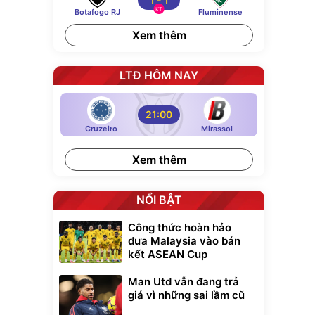
KT
Botafogo RJ
Fluminense
Xem thêm
LTĐ HÔM NAY
21:00
Cruzeiro
Mirassol
Xem thêm
NỔI BẬT
Công thức hoàn hảo
đưa Malaysia vào bán
kết ASEAN Cup
xe cầm
Man Utd vẫn đang trả
ửa cao áp
giá vì những sai lầm cũ
t tuyết
0