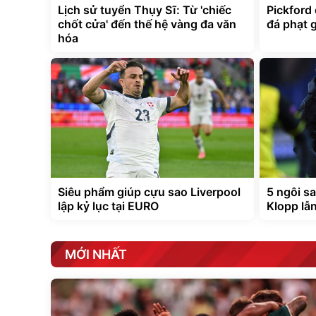
Lịch sử tuyển Thụy Sĩ: Từ 'chiếc
Pickford
chốt cửa' đến thế hệ vàng đa văn
đá phạt 
hóa
Siêu phẩm giúp cựu sao Liverpool
5 ngôi sa
lập kỷ lục tại EURO
Klopp lẫ
MỚI NHẤT