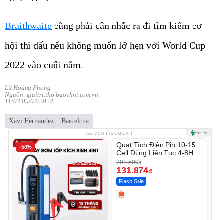
Braithwaite
cũng phải cân nhắc ra đi tìm kiếm cơ
hội thi đấu nếu không muốn lỡ hẹn với World Cup
2022 vào cuối năm.
Lữ Hoàng Phong
Nguồn: giaitri.thoibaovhnt.com.vn
11:03 09/04/2022
Xavi Hernandez
Barcelona
Unmute
ADVERTISEMENT
Quạt Tích Điện Pin 10-15
-50%
-54%
Cell Dùng Liên Tục 4-8H
291.500
đ
131.874
đ
Flash Sale