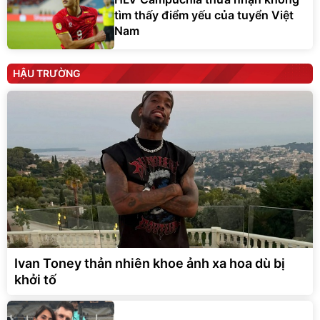
tìm thấy điểm yếu của tuyển Việt
Nam
HẬU TRƯỜNG
Ivan Toney thản nhiên khoe ảnh xa hoa dù bị
khởi tố