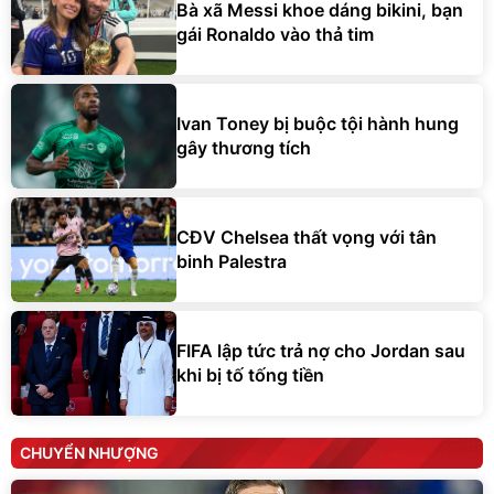
Bà xã Messi khoe dáng bikini, bạn
gái Ronaldo vào thả tim
Ivan Toney bị buộc tội hành hung
gây thương tích
CĐV Chelsea thất vọng với tân
binh Palestra
FIFA lập tức trả nợ cho Jordan sau
khi bị tố tống tiền
CHUYỂN NHƯỢNG