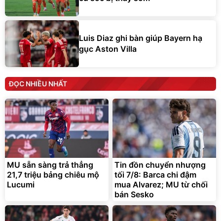
Luis Diaz ghi bàn giúp Bayern hạ
gục Aston Villa
ĐỌC NHIỀU NHẤT
MU sẵn sàng trả thẳng
Tin đồn chuyển nhượng
21,7 triệu bảng chiêu mộ
tối 7/8: Barca chi đậm
Lucumi
mua Alvarez; MU từ chối
bán Sesko