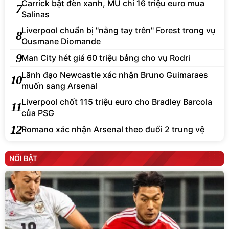
Carrick bật đèn xanh, MU chi 16 triệu euro mua
7
Salinas
Liverpool chuẩn bị "nẫng tay trên" Forest trong vụ
8
Ousmane Diomande
9
Man City hét giá 60 triệu bảng cho vụ Rodri
Lãnh đạo Newcastle xác nhận Bruno Guimaraes
10
muốn sang Arsenal
Liverpool chốt 115 triệu euro cho Bradley Barcola
11
của PSG
12
Romano xác nhận Arsenal theo đuổi 2 trung vệ
NỔI BẬT