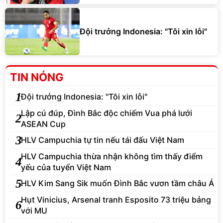
Đội trưởng Indonesia: "Tôi xin lỗi"
TIN NÓNG
1
Đội trưởng Indonesia: "Tôi xin lỗi"
Lập cú đúp, Đình Bắc độc chiếm Vua phá lưới
2
ASEAN Cup
3
HLV Campuchia tự tin nếu tái đấu Việt Nam
HLV Campuchia thừa nhận không tìm thấy điểm
4
yếu của tuyển Việt Nam
5
HLV Kim Sang Sik muốn Đình Bắc vươn tầm châu Á
Hụt Vinicius, Arsenal tranh Esposito 73 triệu bảng
6
với MU