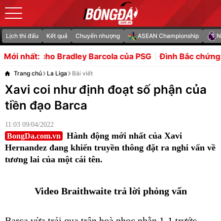
Lịch thi đấu
Kết quả
Chuyển nhượng
ASEAN Championship
N
adley Barcola của PSG
Đình Bắc chứng minh bản lĩnh sau
Mới nhất:
Trang chủ
La Liga
Bài viết
Xavi coi như định đoạt số phận của
tiền đạo Barca
11:03 09/04/2022
Hành động mới nhất của Xavi
BongDa.com.vn
Hernandez đang khiến truyền thông đặt ra nghi vấn về
tương lai của một cái tên.
Video Braithwaite trả lời phỏng vấn
Barca vừa trải qua trận hoà nhọc nhằn 1-1 trước