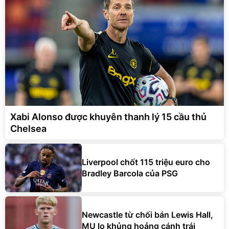
Xabi Alonso được khuyên thanh lý 15 cầu thủ
Chelsea
Liverpool chốt 115 triệu euro cho
Bradley Barcola của PSG
Newcastle từ chối bán Lewis Hall,
MU lo khủng hoảng cánh trái