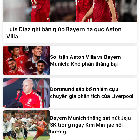
Luis Diaz ghi bàn giúp Bayern hạ gục Aston
Villa
Soi trận Aston Villa vs Bayern
Munich: Khó phân thắng bại
Dortmund sắp bổ nhiệm cựu
chuyên gia phân tích của Liverpool
Bayern Munich thắng sát nút Jeju
SK trong ngày Kim Min-jae hồi
hương