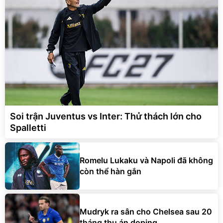
Soi trận Juventus vs Inter: Thử thách lớn cho
Spalletti
Romelu Lukaku và Napoli đã không
còn thể hàn gắn
Mudryk ra sân cho Chelsea sau 20
tháng thụ án doping