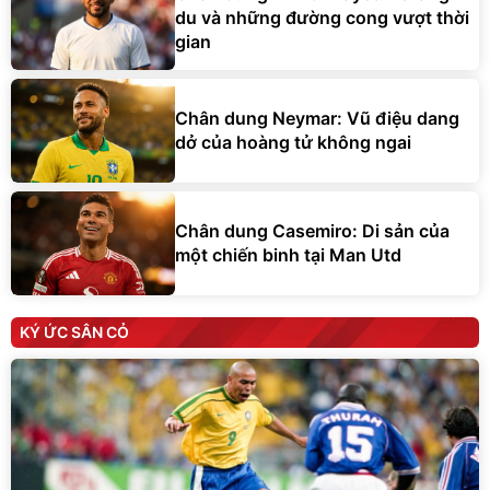
du và những đường cong vượt thời
gian
Chân dung Neymar: Vũ điệu dang
dở của hoàng tử không ngai
Chân dung Casemiro: Di sản của
một chiến binh tại Man Utd
KÝ ỨC SÂN CỎ