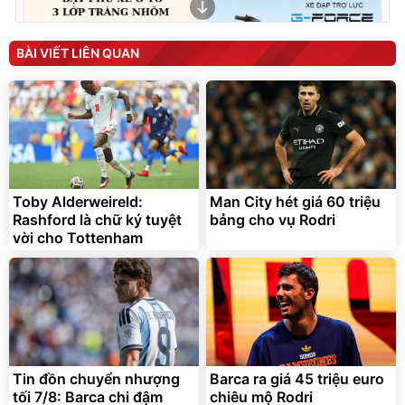
BÀI VIẾT LIÊN QUAN
Bạt phủ xe ô tô cao cấp,
Xe đạp điện trợ lực G-
tráng nhôm 03 lớp
Force C14 gấp gọn bỏ cốp
tiện lợi
392.000
9.900.000
đ
đ
Toby Alderweireld:
Man City hét giá 60 triệu
325.000
7.092.000
đ
đ
Rashford là chữ ký tuyệt
bảng cho vụ Rodri
Đã bán nhiều
Đang xem nhiều
vời cho Tottenham
G-FORCE VIETNA
Tin đồn chuyển nhượng
Barca ra giá 45 triệu euro
tối 7/8: Barca chi đậm
chiêu mộ Rodri