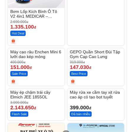
Bơm Lốp Kích Bình Ô Tô
V2 4in1 MEDICAR –
12.000mAh
2.690.000
đ
1.335.100
đ
Hot Deal
Unmute
Unmute
Máy cạo râu Enchen Mini 6
GEPO Quần Short Đùi Tập
-62%
-53%
lưỡi dao kép mỏng
Gym Cạp Cao Lưng
400.000
319.000
đ
đ
151.000
147.030
đ
đ
Sale Price
Best Price
Unmute
Unmute
Máy ép chậm trái cây
Máy rửa xe cầm tay xịt rửa
-28%
Elmich JEE 1855OL
cao áp có tạo bọt tuyết
3.000.000
đ
2.143.650
399.000
đ
đ
Flash Sale
Đã bán nhiều