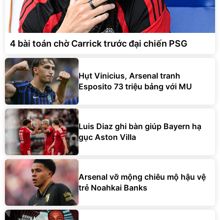
4 bài toán chờ Carrick trước đại chiến PSG
Hụt Vinicius, Arsenal tranh
Esposito 73 triệu bảng với MU
Luis Diaz ghi bàn giúp Bayern hạ
gục Aston Villa
Arsenal vỡ mộng chiêu mộ hậu vệ
trẻ Noahkai Banks