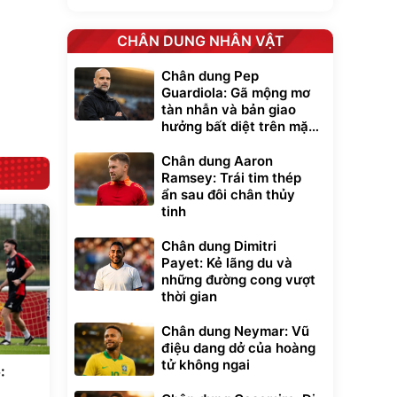
Lót ghế ôtô, nâng
CHÂN DUNG NHÂN VẬT
lưng chống nóng
giúp thoải mái
trong di chuyển
Chân dung Pep
295.000
đ
Guardiola: Gã mộng mơ
Đã bán nhiều
tàn nhẫn và bản giao
hưởng bất diệt trên mặt
cỏ xanh
Chân dung Aaron
Ramsey: Trái tim thép
ẩn sau đôi chân thủy
tinh
Chân dung Dimitri
Payet: Kẻ lãng du và
những đường cong vượt
thời gian
Chân dung Neymar: Vũ
điệu dang dở của hoàng
tử không ngai
: