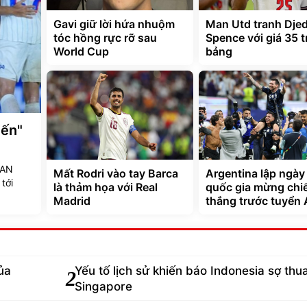
Gavi giữ lời hứa nhuộm
Man Utd tranh Dje
tóc hồng rực rỡ sau
Spence với giá 35 t
World Cup
bảng
iến"
EAN
Mất Rodri vào tay Barca
Argentina lập ngày 
tới
là thảm họa với Real
quốc gia mừng chi
Madrid
thắng trước tuyển
ủa
Yếu tố lịch sử khiến báo Indonesia sợ thu
2
Singapore