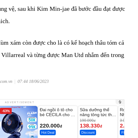
rung vệ, sau khi Kim Min-jae đã bước đầu đạt được
ich.
Hùm xám còn được cho là có kế hoạch thâu tóm cả
ế Villarreal và từng được Man Utd nhắm đến trong
.com.vn
07:44 18/06/2023
Unmute
Unmute
Unmute
ADVERTISEMENT
Đai ngồi ô tô cho
Sữa dưỡng thể
Robot Hú
-63%
-27%
bé CECILA cho bé
nâng tông tức thì
Nhà - D2
1-9 tuổi
Vaseline Body
Thông M
190.000
3.000.000
đ
220.000
138.330
2.200.
đ
đ
Hot Deal
Discount
Flash Sale