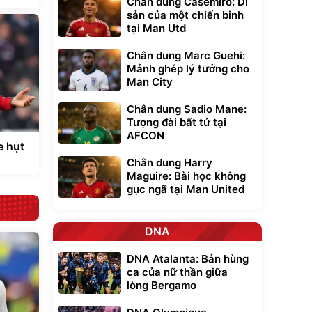
Chân dung Casemiro: Di
sản của một chiến binh
tại Man Utd
Chân dung Marc Guehi:
Mảnh ghép lý tưởng cho
Man City
Chân dung Sadio Mane:
Tượng đài bất tử tại
AFCON
e hụt
Chân dung Harry
Maguire: Bài học không
gục ngã tại Man United
DNA
DNA Atalanta: Bản hùng
ca của nữ thần giữa
lòng Bergamo