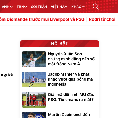
ANH
TBN
SOI TRẬN
VIỆT NAM
KHÁC
ớc mũi Liverpool và PSG
Rodri từ chối Real Madrid, đạt
n
NỔI BẬT
Nguyễn Xuân Son
chứng minh đẳng cấp số
một Đông Nam Á
 người
Jacob Mahler và khát
khao vượt qua bóng ma
Indonesia
Giải mã đội hình MU đấu
PSG: Tielemans ra mắt?
Martin Zubimendi đến