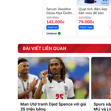
Serum Vaseline
Quạt tích điện kẹp
Gluta-Hya Dưỡng
bàn mini để bàn
Da Sáng Mịn Sau
150.000
219.000
đ
đ
7 Ngày
141.000
79.000
đ
đ
Deal hot
Flash Sale
Unilever
BÀI VIẾT LIÊN QUAN
Man Utd tranh Djed Spence với giá
Spurs sắ
35 triệu bảng
MU và Li