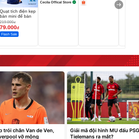
Cecila Offical Store
Quạt tích điện kẹp
bàn mini để bàn
219.000
đ
79.000
đ
Flash Sale
p trói chân Van de Ven,
Giải mã đội hình MU đấu PSG
verpool vỡ mộng
Tielemans ra mắt?