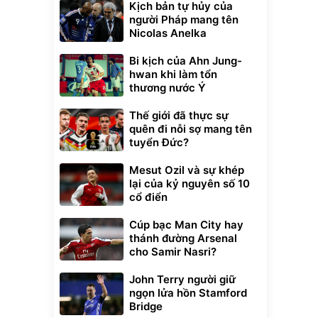
Kịch bản tự hủy của
người Pháp mang tên
Nicolas Anelka
Bi kịch của Ahn Jung-
hwan khi làm tổn
thương nước Ý
Thế giới đã thực sự
quên đi nỗi sợ mang tên
tuyển Đức?
Mesut Ozil và sự khép
lại của kỷ nguyên số 10
cổ điển
Cúp bạc Man City hay
thánh đường Arsenal
Unmute
cho Samir Nasri?
t Bụi Lau
Vali Bamozo
-001 -
Khung Nhôm
inh
9066 Size
1.000.000
John Terry người giữ
đ
đ
20/24/28 Cao Cấp
000
825.000
đ
đ
ngọn lửa hồn Stamford
Bridge
Flash Sale