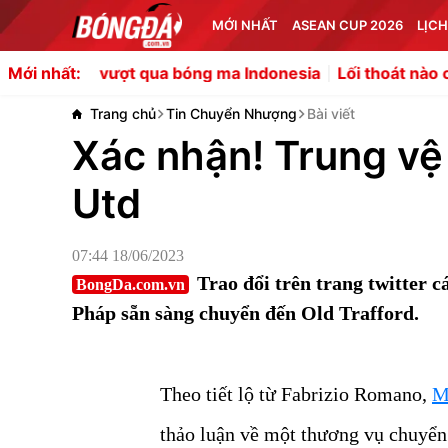
MỚI NHẤT
ASEAN CUP 2026
LỊCH
t qua bóng ma Indonesia
Lối thoát nào cho Ethan Nwaner
Mới nhất:
Trang chủ
Tin Chuyển Nhượng
Bài viết
Xác nhận! Trung vệ
Utd
07:44 18/06/2023
Trao đổi trên trang twitter 
BongDa.com.vn
Pháp sẵn sàng chuyển đến Old Trafford.
Theo tiết lộ từ Fabrizio Romano,
M
thảo luận về một thương vụ chuyể