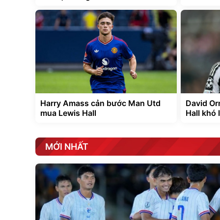
Harry Amass cản bước Man Utd
David Or
mua Lewis Hall
Hall khó
MỚI NHẤT