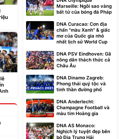
DNA Olympique
Marseille: Ngôi sao vàng
d
bất tử của bóng đá Pháp
riệu
DNA Curacao: Cơn địa
chấn "màu Xanh" & giấc
mơ của Quốc gia nhỏ
nhất lịch sử World Cup
DNA PSV Eindhoven: Gã
nông dân thách thức cả
Châu Âu
DNA Dinamo Zagreb:
lễ
Phong thái quý tộc và
ến
tinh thần đường phố
 Anh
DNA Anderlecht:
Champagne Football và
màu tím Hoàng gia
a
DNA AS Monaco:
Nghịch lý tuyệt đẹp bên
bờ Địa Trung Hải