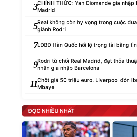
CHÍNH THỨC: Yan Diomande gia nhập 
3
Madrid
Real không còn hy vọng trong cuộc đua
5
giành Rodri
7
LĐBĐ Hàn Quốc hối lộ trọng tài bằng tì
Rodri từ chối Real Madrid, đạt thỏa thu
9
nhân gia nhập Barcelona
Chốt giá 50 triệu euro, Liverpool đón I
11
Mbaye
ĐỌC NHIỀU NHẤT