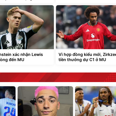
nstein xác nhận Lewis
Vì hợp đồng kiểu mới, Zirkze
 lòng đến MU
tiền thưởng dự C1 ở MU