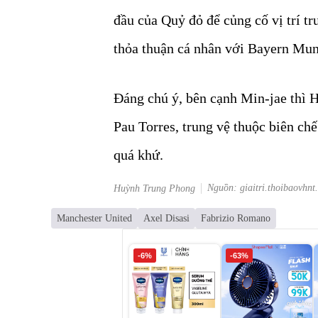
đầu của Quỷ đỏ để củng cố vị trí t
thỏa thuận cá nhân với Bayern Mun
Đáng chú ý, bên cạnh Min-jae thì 
Pau Torres, trung vệ thuộc biên ch
quá khứ.
Nguồn: giaitri.thoibaovhnt
Huỳnh Trung Phong
Manchester United
Axel Disasi
Fabrizio Romano
-6%
-63%