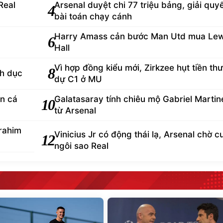
Real
Arsenal duyệt chi 77 triệu bảng, giải quy
4
bài toán chạy cánh
Harry Amass cản bước Man Utd mua Lew
6
Hall
Vì hợp đồng kiểu mới, Zirkzee hụt tiền th
8
nh dục
dự C1 ở MU
ận cá
Galatasaray tính chiêu mộ Gabriel Martine
10
từ Arsenal
brahim
Vinicius Jr có động thái lạ, Arsenal chờ 
12
ngôi sao Real