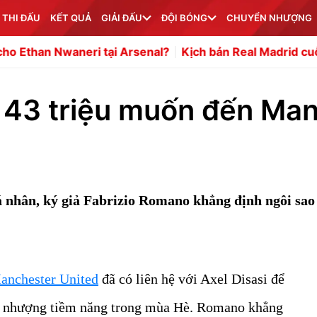
 THI ĐẤU
KẾT QUẢ
GIẢI ĐẤU
ĐỘI BÓNG
CHUYỂN NHƯỢNG
i tại Arsenal?
Kịch bản Real Madrid cuỗm Diomande trư
 43 triệu muốn đến Ma
cá nhân, ký giả Fabrizio Romano khẳng định ngôi sao
anchester United
đã có liên hệ với Axel Disasi để
n nhượng tiềm năng trong mùa Hè. Romano khẳng