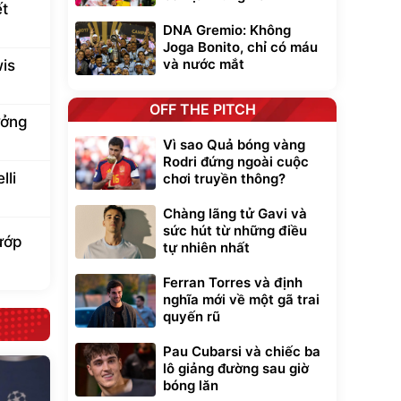
ết
DNA Gremio: Không
Joga Bonito, chỉ có máu
và nước mắt
is
OFF THE PITCH
ưởng
Vì sao Quả bóng vàng
Rodri đứng ngoài cuộc
lli
chơi truyền thông?
Chàng lãng tử Gavi và
sức hút từ những điều
cướp
tự nhiên nhất
Ferran Torres và định
nghĩa mới về một gã trai
quyến rũ
Pau Cubarsi và chiếc ba
lô giảng đường sau giờ
bóng lăn