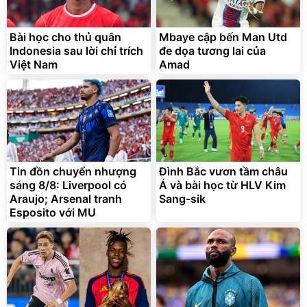
Bài học cho thủ quân
Mbaye cập bến Man Utd
Indonesia sau lời chỉ trích
đe dọa tương lai của
Việt Nam
Amad
Tin đồn chuyển nhượng
Đình Bắc vươn tầm châu
sáng 8/8: Liverpool có
Á và bài học từ HLV Kim
Araujo; Arsenal tranh
Sang-sik
Esposito với MU