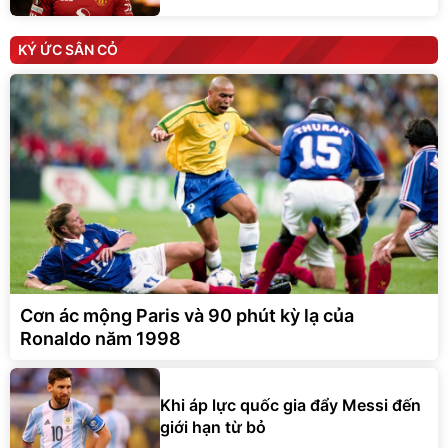
KÝ ỨC SÂN CỎ
Cơn ác mộng Paris và 90 phút kỳ lạ của
Ronaldo năm 1998
Khi áp lực quốc gia đẩy Messi đến
giới hạn từ bỏ