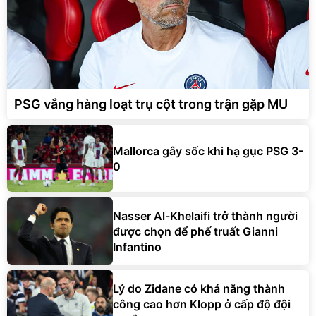
PSG vắng hàng loạt trụ cột trong trận gặp MU
Mallorca gây sốc khi hạ gục PSG 3-
0
Nasser Al-Khelaifi trở thành người
được chọn để phế truất Gianni
Infantino
Lý do Zidane có khả năng thành
công cao hơn Klopp ở cấp độ đội