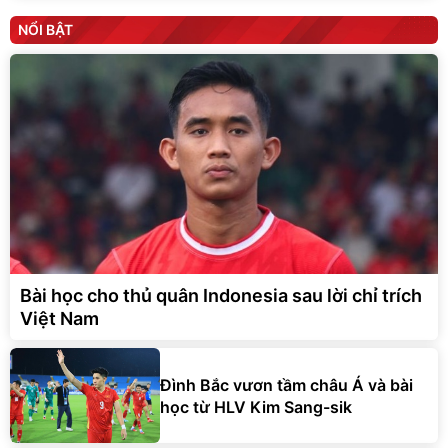
NỔI BẬT
Bài học cho thủ quân Indonesia sau lời chỉ trích
Việt Nam
Đình Bắc vươn tầm châu Á và bài
học từ HLV Kim Sang-sik