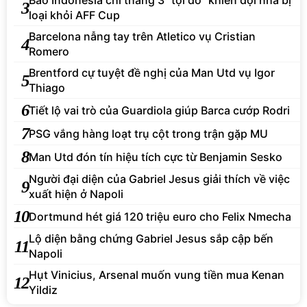
Báo Indonesia chỉ thẳng 3 "tội đồ" khiến đội nhà bị
3
loại khỏi AFF Cup
Barcelona nẫng tay trên Atletico vụ Cristian
4
Romero
Brentford cự tuyệt đề nghị của Man Utd vụ Igor
5
Thiago
6
Tiết lộ vai trò của Guardiola giúp Barca cướp Rodri
7
PSG vắng hàng loạt trụ cột trong trận gặp MU
8
Man Utd đón tín hiệu tích cực từ Benjamin Sesko
Người đại diện của Gabriel Jesus giải thích về việc
9
xuất hiện ở Napoli
10
Dortmund hét giá 120 triệu euro cho Felix Nmecha
Lộ diện bằng chứng Gabriel Jesus sắp cập bến
11
Napoli
Hụt Vinicius, Arsenal muốn vung tiền mua Kenan
12
Yildiz