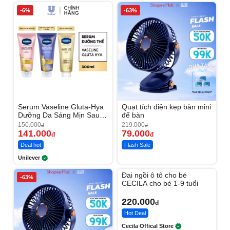
-6%
-63%
Serum Vaseline Gluta-Hya
Quạt tích điện kẹp bàn mini
Dưỡng Da Sáng Mịn Sau 7
để bàn
Ngày
150.000
219.000
đ
đ
141.000
79.000
đ
đ
Deal hot
Flash Sale
Unilever
Unmute
Đai ngồi ô tô cho bé
-63%
CECILA cho bé 1-9 tuổi
220.000
đ
Hot Deal
Cecila Offical Store