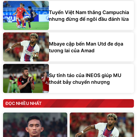
Tuyển Việt Nam thắng Campuchia
nhưng đừng để ngôi đầu đánh lừa
Mbaye cập bến Man Utd đe dọa
tương lai của Amad
Sự tỉnh táo của INEOS giúp MU
thoát bẫy chuyển nhượng
ĐỌC NHIỀU NHẤT