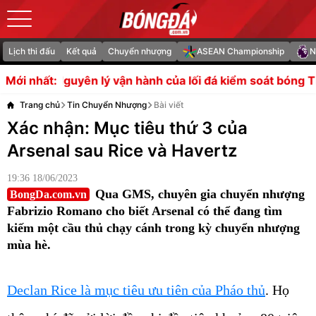
Lịch thi đấu
Kết quả
Chuyển nhượng
ASEAN Championship
N
n hành của lối đá kiểm soát bóng Tiki-taka
Người đại diệ
Mới nhất:
Trang chủ
Tin Chuyển Nhượng
Bài viết
Xác nhận: Mục tiêu thứ 3 của
Arsenal sau Rice và Havertz
19:36 18/06/2023
Qua GMS, chuyên gia chuyển nhượng
BongDa.com.vn
Fabrizio Romano cho biết Arsenal có thể đang tìm
kiếm một cầu thủ chạy cánh trong kỳ chuyển nhượng
mùa hè.
Declan Rice là mục tiêu ưu tiên của Pháo thủ
. Họ