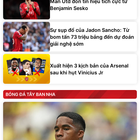
Man Utd đón tín hiệu tích cực từ
Benjamin Sesko
Sự sụp đổ của Jadon Sancho: Từ
bom tấn 73 triệu bảng đến dự đoán
giải nghệ sớm
Xuất hiện 3 kịch bản của Arsenal
sau khi hụt Vinicius Jr
BÓNG ĐÁ TÂY BAN NHA