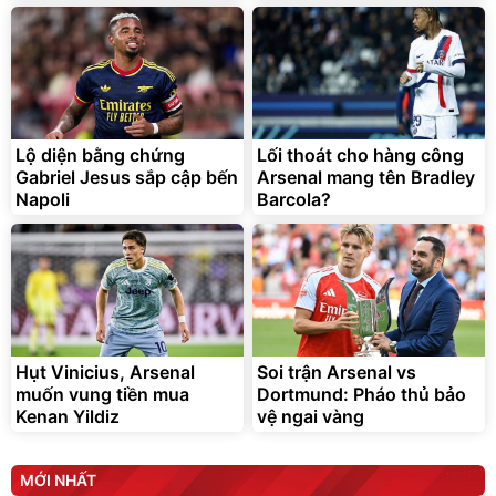
Lót ghế ôtô, nâng lưng
chống nóng giúp thoải mái
trong di chuyển
295.000
Lộ diện bằng chứng
Lối thoát cho hàng công
đ
Gabriel Jesus sắp cập bến
Arsenal mang tên Bradley
Đã bán nhiều
Napoli
Barcola?
Hụt Vinicius, Arsenal
Soi trận Arsenal vs
muốn vung tiền mua
Dortmund: Pháo thủ bảo
Kenan Yildiz
vệ ngai vàng
MỚI NHẤT