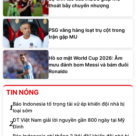
thoát bẫy chuyển nhượng
PSG vắng hàng loạt trụ cột trong
trận gặp MU
Hồ sơ mật World Cup 2026: Âm
mưu đánh bom Messi và bám đuôi
Ronaldo
TIN NÓNG
Báo Indonesia tố trọng tài xử ép khiến đội nhà bị
1
loại sớm
ĐT Việt Nam giải lời nguyền gần 800 ngày tại Mỹ
2
Đình