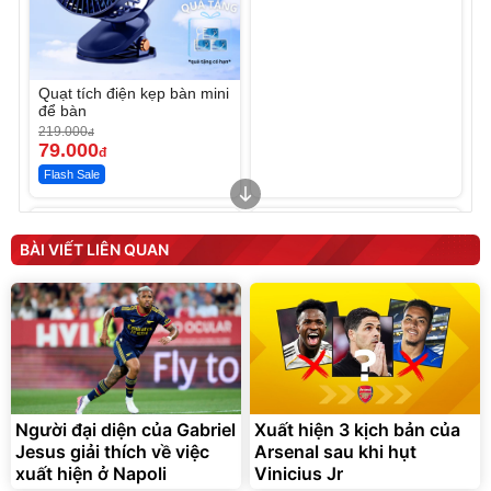
Quạt tích điện kẹp bàn mini
để bàn
219.000
đ
79.000
đ
Flash Sale
Unmute
Unmute
Sữa dưỡng thể nâng tông
Robot Hút Bụi Lau Nhà -
tức thì Vaseline Body
D2-001 - Thông Minh
BÀI VIẾT LIÊN QUAN
190.000
3.000.000
đ
đ
138.330
2.200.000
đ
đ
Discount
Flash Sale
Unmute
Vali Bamozo Khung Nhôm
9066 Size 20/24/28 Cao
Cấp
1.000.000
đ
825.000
Người đại diện của Gabriel
Xuất hiện 3 kịch bản của
đ
Jesus giải thích về việc
Arsenal sau khi hụt
Flash Sale
xuất hiện ở Napoli
Vinicius Jr