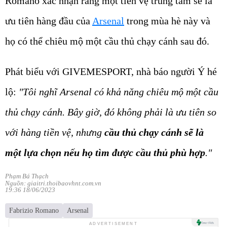
Romano xác nhận rằng một tiền vệ trung tâm sẽ là
ưu tiên hàng đầu của
Arsenal
trong mùa hè này và
họ có thể chiêu mộ một cầu thủ chạy cánh sau đó.
Phát biểu với GIVEMESPORT, nhà báo người Ý hé
lộ:
"Tôi nghĩ Arsenal có khả năng chiêu mộ một cầu
thủ chạy cánh. Bây giờ, đó không phải là ưu tiên so
với hàng tiền vệ, nhưng
cầu thủ chạy cánh sẽ là
một lựa chọn nếu họ tìm được cầu thủ phù hợp
."
Phạm Bá Thạch
Nguồn: giaitri.thoibaovhnt.com.vn
19:36 18/06/2023
Fabrizio Romano
Arsenal
ADVERTISEMENT