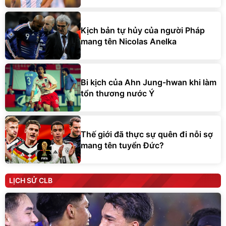
Kịch bản tự hủy của người Pháp
mang tên Nicolas Anelka
Bi kịch của Ahn Jung-hwan khi làm
tổn thương nước Ý
Thế giới đã thực sự quên đi nỗi sợ
mang tên tuyển Đức?
LỊCH SỬ CLB