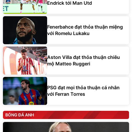
Endrick tới Man Utd
Fenerbahce đạt thỏa thuận miệng
với Romelu Lukaku
Aston Villa đạt thỏa thuận chiêu
mộ Matteo Ruggeri
PSG đạt mọi thỏa thuận cá nhân
với Ferran Torres
BÓNG ĐÁ ANH