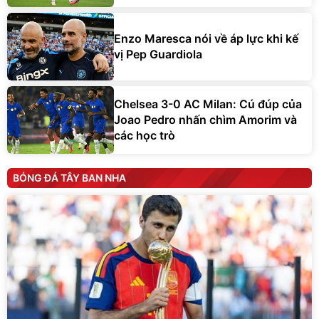
Enzo Maresca nói về áp lực khi kế
vị Pep Guardiola
Chelsea 3-0 AC Milan: Cú đúp của
Joao Pedro nhấn chìm Amorim và
các học trò
BÓNG ĐÁ TÂY BAN NHA