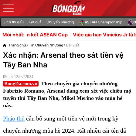
Lịch thi đấu
Kết quả
Chuyển nhượng
ASEAN Championship
N
AN Cup
Việc gia hạn Vinicius Jr là bước đi táo bạo của R
Mới nhất:
Trang chủ
Tin Chuyển Nhượng
Bài viết
Xác nhận: Arsenal theo sát tiền vệ
Tây Ban Nha
05:25 12/07/2024
Theo chuyên gia chuyển nhượng
BongDa.com.vn
Fabrizio Romano, Arsenal đang xem xét việc chiêu mộ
tuyển thủ Tây Ban Nha, Mikel Merino vào mùa hè
này.
Pháo thủ
cần bổ sung một tiền vệ mới trong kỳ
chuyển nhượng mùa hè 2024. Rất nhiều cái tên đã