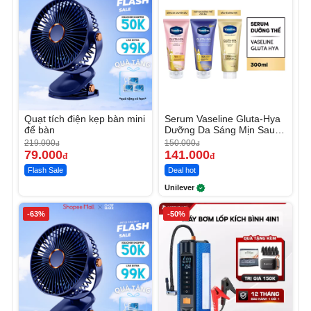
Quạt tích điện kẹp bàn mini
Serum Vaseline Gluta-Hya
để bàn
Dưỡng Da Sáng Mịn Sau 7
Ngày
219.000
150.000
đ
đ
79.000
141.000
đ
đ
Flash Sale
Deal hot
Unilever
-63%
-50%