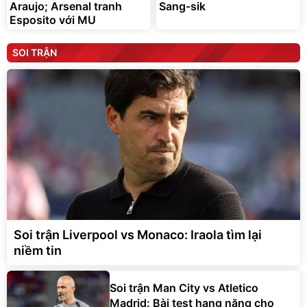
Araujo; Arsenal tranh
Sang-sik
Esposito với MU
SOI TRẬN
Soi trận Liverpool vs Monaco: Iraola tìm lại
niềm tin
Soi trận Man City vs Atletico
Madrid: Bài test hạng nặng cho