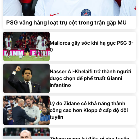
PSG vắng hàng loạt trụ cột trong trận gặp MU
Mallorca gây sốc khi hạ gục PSG 3-
0
Nasser Al-Khelaifi trở thành người
được chọn để phế truất Gianni
Infantino
Lý do Zidane có khả năng thành
công cao hơn Klopp ở cấp độ đội
tuyển
Zidane mang lại điều gì cho tuyển