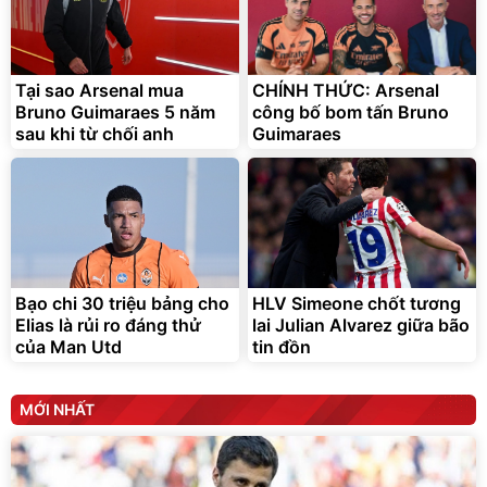
Bạt phủ xe ô tô cao cấp,
Xe đạp điện trợ lực G-
tráng nhôm 03 lớp
Force C14 gấp gọn bỏ cốp
tiện lợi
Tại sao Arsenal mua
CHÍNH THỨC: Arsenal
392.000
9.900.000
đ
đ
325.000
7.092.000
Bruno Guimaraes 5 năm
đ
công bố bom tấn Bruno
đ
sau khi từ chối anh
Guimaraes
Đã bán nhiều
Đang xem nhiều
G-FORCE VIETNA
Bạo chi 30 triệu bảng cho
HLV Simeone chốt tương
Elias là rủi ro đáng thử
lai Julian Alvarez giữa bão
của Man Utd
tin đồn
MỚI NHẤT