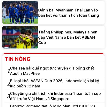
Đánh bại Myanmar, Thái Lan vào
bán kết với thành tích toàn thắng
Thắng Philippines, Malaysia hẹn
gặp Việt Nam ở bán kết ASEAN
Cup
TIN NÓNG
Chelsea hái quả ngọt từ chuyên gia bóng chết
1
Austin MacPhee
Bị loại khỏi ASEAN Cup 2026, Indonesia lặp lại kỷ
2
lục buồn 12 năm
Chuyên gia chỉ trích khi Indonesia "hoàn toàn sụp
3
đổ" trước Việt Nam và Singapore
Fabrizio Romano tiết lộ lý do Man Utd rút lui vụ