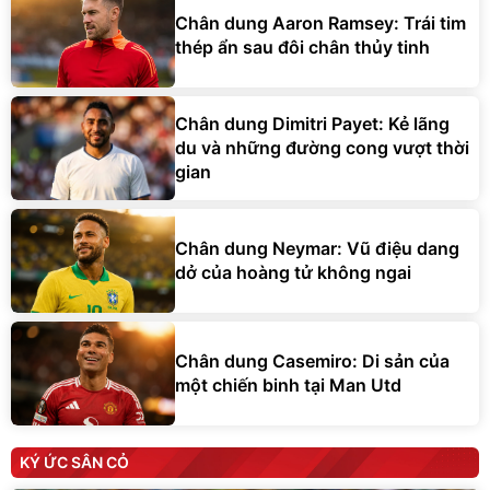
Chân dung Aaron Ramsey: Trái tim
thép ẩn sau đôi chân thủy tinh
Chân dung Dimitri Payet: Kẻ lãng
du và những đường cong vượt thời
gian
Chân dung Neymar: Vũ điệu dang
dở của hoàng tử không ngai
Chân dung Casemiro: Di sản của
một chiến binh tại Man Utd
KÝ ỨC SÂN CỎ