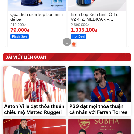
Quạt tích điện kẹp bàn mini
Bơm Lốp Kích Bình Ô Tô
để bàn
V2 4in1 MEDICAR –
12.000mAh
219.000
2.690.000
đ
đ
79.000
1.335.100
đ
đ
Flash Sale
Hot Deal
Unmute
Unmute
Máy ép chậm trái cây
Máy rửa xe cầm tay xịt rửa
BÀI VIẾT LIÊN QUAN
Elmich JEE 1855OL
cao áp có tạo bọt tuyết
3.000.000
đ
2.143.650
399.000
đ
đ
Flash Sale
Đã bán nhiều
Aston Villa đạt thỏa thuận
PSG đạt mọi thỏa thuận
chiêu mộ Matteo Ruggeri
cá nhân với Ferran Torres