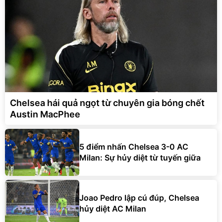
Chelsea hái quả ngọt từ chuyên gia bóng chết
Austin MacPhee
5 điểm nhấn Chelsea 3-0 AC
Milan: Sự hủy diệt từ tuyến giữa
Joao Pedro lập cú đúp, Chelsea
hủy diệt AC Milan