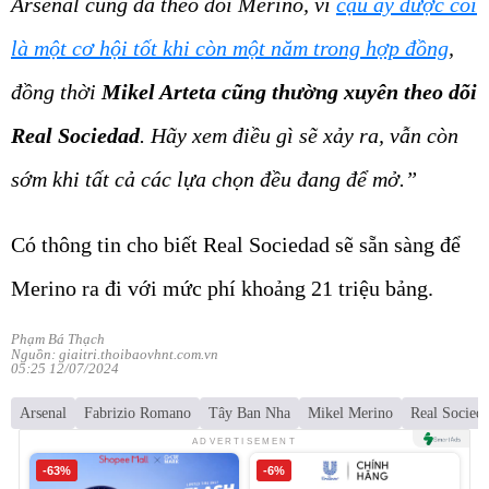
Arsenal cũng đã theo dõi Merino, vì
cậu ấy được coi
là một cơ hội tốt khi còn một năm trong hợp đồng
,
đồng thời
Mikel Arteta cũng thường xuyên theo dõi
Real Sociedad
. Hãy xem điều gì sẽ xảy ra, vẫn còn
sớm khi tất cả các lựa chọn đều đang để mở.”
Có thông tin cho biết Real Sociedad sẽ sẵn sàng để
Merino ra đi với mức phí khoảng 21 triệu bảng.
Phạm Bá Thạch
Nguồn: giaitri.thoibaovhnt.com.vn
05:25 12/07/2024
Arsenal
Fabrizio Romano
Tây Ban Nha
Mikel Merino
Real Socied
ADVERTISEMENT
-63%
-6%