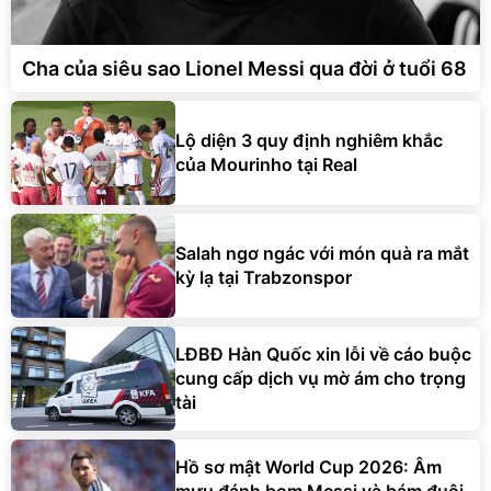
Cha của siêu sao Lionel Messi qua đời ở tuổi 68
Lộ diện 3 quy định nghiêm khắc
của Mourinho tại Real
Salah ngơ ngác với món quà ra mắt
kỳ lạ tại Trabzonspor
LĐBĐ Hàn Quốc xin lỗi về cáo buộc
cung cấp dịch vụ mờ ám cho trọng
tài
Hồ sơ mật World Cup 2026: Âm