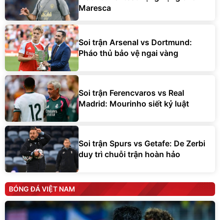
Maresca
Soi trận Arsenal vs Dortmund:
Pháo thủ bảo vệ ngai vàng
Soi trận Ferencvaros vs Real
Madrid: Mourinho siết kỷ luật
Soi trận Spurs vs Getafe: De Zerbi
duy trì chuỗi trận hoàn hảo
BÓNG ĐÁ VIỆT NAM