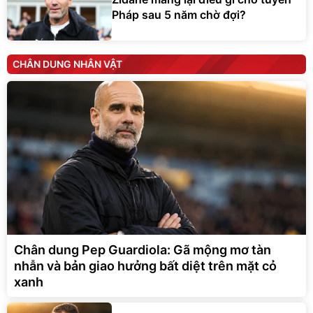
Pháp sau 5 năm chờ đợi?
CHÂN DUNG NHÂN VẬT
Chân dung Pep Guardiola: Gã mộng mơ tàn
nhẫn và bản giao hưởng bất diệt trên mặt cỏ
xanh