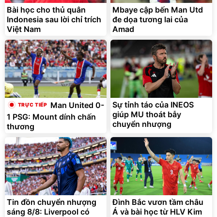
Bài học cho thủ quân
Mbaye cập bến Man Utd
Indonesia sau lời chỉ trích
đe dọa tương lai của
Việt Nam
Amad
Sự tỉnh táo của INEOS
Man United 0-
giúp MU thoát bẫy
1 PSG: Mount dính chấn
chuyển nhượng
thương
Tin đồn chuyển nhượng
Đình Bắc vươn tầm châu
sáng 8/8: Liverpool có
Á và bài học từ HLV Kim