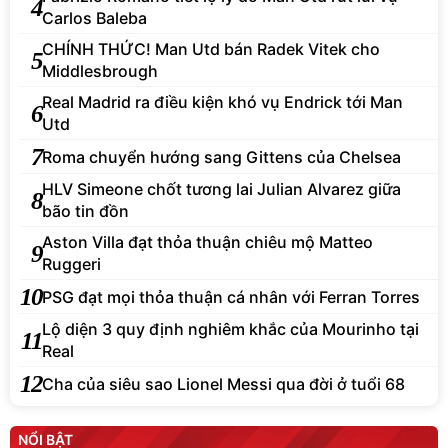
4
Carlos Baleba
CHÍNH THỨC! Man Utd bán Radek Vitek cho
5
Middlesbrough
Real Madrid ra điều kiện khó vụ Endrick tới Man
6
Utd
7
Roma chuyển hướng sang Gittens của Chelsea
HLV Simeone chốt tương lai Julian Alvarez giữa
8
bão tin đồn
Aston Villa đạt thỏa thuận chiêu mộ Matteo
9
Ruggeri
10
PSG đạt mọi thỏa thuận cá nhân với Ferran Torres
Lộ diện 3 quy định nghiêm khắc của Mourinho tại
11
Real
12
Cha của siêu sao Lionel Messi qua đời ở tuổi 68
NỔI BẬT