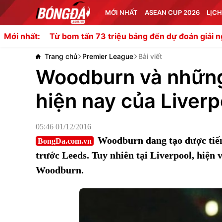
MỚI NHẤT
ASEAN CUP 2026
LỊCH
o: Từ bom tấn 73 triệu bảng đến dự đoán giải nghệ sớm
Mới nhất:
Trang chủ
Premier League
Bài viết
Woodburn và những 
hiện nay của Liverp
05:46 01/12/2016
Woodburn đang tạo được tiến
BongDa.com.vn
trước Leeds. Tuy nhiên tại Liverpool, hiện 
Woodburn.