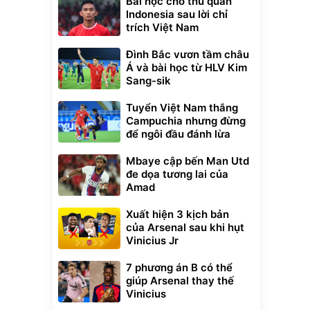
Bài học cho thủ quân
Indonesia sau lời chỉ
trích Việt Nam
Đình Bắc vươn tầm châu
Á và bài học từ HLV Kim
Sang-sik
Tuyển Việt Nam thắng
Campuchia nhưng đừng
để ngôi đầu đánh lừa
Mbaye cập bến Man Utd
đe dọa tương lai của
Amad
Xuất hiện 3 kịch bản
của Arsenal sau khi hụt
Vinicius Jr
7 phương án B có thể
giúp Arsenal thay thế
Vinicius