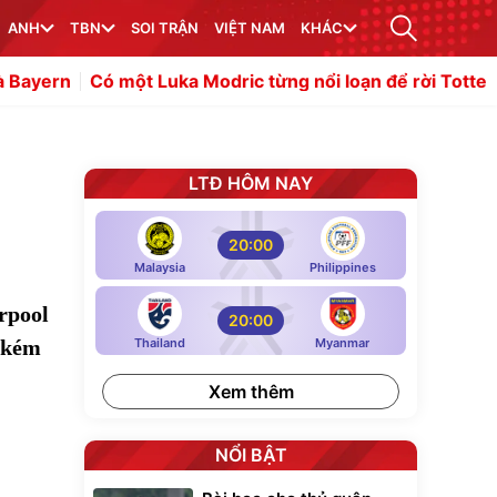
ANH
TBN
SOI TRẬN
VIỆT NAM
KHÁC
Có một Luka Modric từng nổi loạn để rời Tottenham
Do
LTĐ HÔM NAY
20:00
Malaysia
Philippines
rpool
20:00
g kém
Thailand
Myanmar
Xem thêm
NỔI BẬT