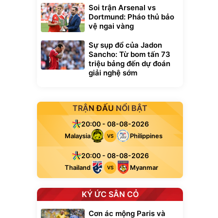
Soi trận Arsenal vs
Dortmund: Pháo thủ bảo
vệ ngai vàng
Sự sụp đổ của Jadon
Sancho: Từ bom tấn 73
triệu bảng đến dự đoán
giải nghệ sớm
TRẬN ĐẤU NỔI BẬT
20:00 - 08-08-2026
Malaysia
Philippines
VS
20:00 - 08-08-2026
Thailand
Myanmar
VS
KÝ ỨC SÂN CỎ
Cơn ác mộng Paris và