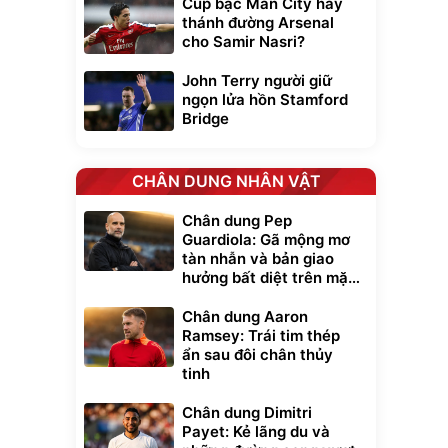
Cúp bạc Man City hay
thánh đường Arsenal
cho Samir Nasri?
John Terry người giữ
ngọn lửa hồn Stamford
Bridge
CHÂN DUNG NHÂN VẬT
Chân dung Pep
Guardiola: Gã mộng mơ
tàn nhẫn và bản giao
hưởng bất diệt trên mặt
cỏ xanh
Chân dung Aaron
Ramsey: Trái tim thép
ẩn sau đôi chân thủy
tinh
Chân dung Dimitri
Payet: Kẻ lãng du và