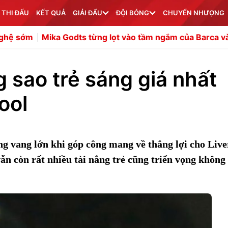
 THI ĐẤU
KẾT QUẢ
GIẢI ĐẤU
ĐỘI BÓNG
CHUYỂN NHƯỢNG
Mika Godts từng lọt vào tầm ngắm của Barca và Bayern
sao trẻ sáng giá nhất
ool
g vang lớn khi góp công mang về thắng lợi cho Live
vẫn còn rất nhiều tài nẳng trẻ cũng triển vọng khôn