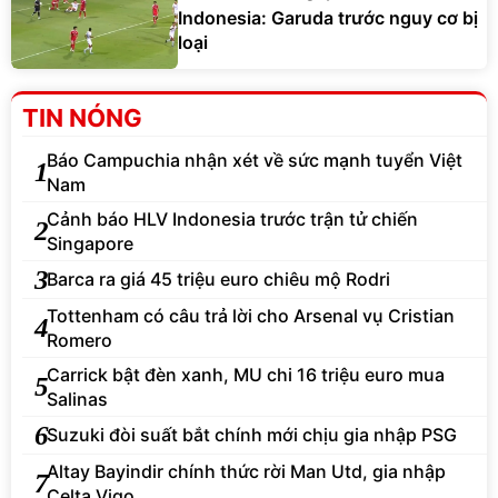
Indonesia: Garuda trước nguy cơ bị
loại
TIN NÓNG
Báo Campuchia nhận xét về sức mạnh tuyển Việt
1
Nam
Cảnh báo HLV Indonesia trước trận tử chiến
2
Singapore
3
Barca ra giá 45 triệu euro chiêu mộ Rodri
Tottenham có câu trả lời cho Arsenal vụ Cristian
4
Romero
Carrick bật đèn xanh, MU chi 16 triệu euro mua
5
Salinas
6
Suzuki đòi suất bắt chính mới chịu gia nhập PSG
Altay Bayindir chính thức rời Man Utd, gia nhập
7
Celta Vigo