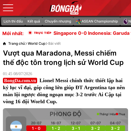
Lịch thi đấu
Kết quả
Chuyển nhượng
ASEAN Championship
N
Singapore 0-0 Indonesia: Garuda trước nguy cơ bị loại
Mới nhất:
Trang chủ
World Cup
Bài viết
Vượt qua Maradona, Messi chiếm
thế độc tôn trong lịch sử World Cup
01:45 08/07/2026
Lionel Messi chính thức thiết lập hai
BongDa.com.vn
kỷ lục vĩ đại, góp công lớn giúp ĐT Argentina tạo nên
màn lội ngược dòng ngoạn mục 3-2 trước Ai Cập tại
vòng 16 đội World Cup.
PHONG ĐỘ
Thắng
Hòa
Thua
20-07
16-07
12-07
07-07
04-07
1 - 0
1 - 2
3 - 1
3 - 2
3 - 2