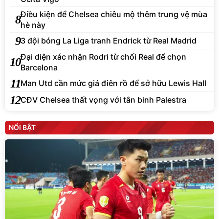
Điều kiện để Chelsea chiêu mộ thêm trung vệ mùa
8
hè này
9
3 đội bóng La Liga tranh Endrick từ Real Madrid
Đại diện xác nhận Rodri từ chối Real để chọn
10
Barcelona
11
Man Utd cần mức giá điên rồ để sở hữu Lewis Hall
12
CĐV Chelsea thất vọng với tân binh Palestra
NỔI BẬT