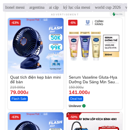
lionel messi
argentina
ai cập
kỷ lục của messi
world cup 2026
vò
ADVERTISEMENT
-63%
-6%
Quạt tích điện kẹp bàn mini
Serum Vaseline Gluta-Hya
để bàn
Dưỡng Da Sáng Mịn Sau 7
Ngày
219.000
150.000
đ
đ
79.000
141.000
đ
đ
Flash Sale
Deal hot
Unilever
-63%
-50%