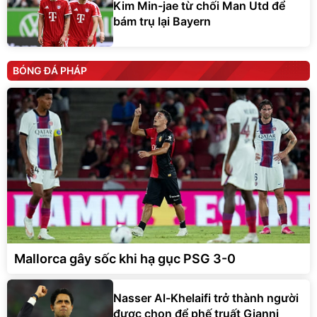
Kim Min-jae từ chối Man Utd để
bám trụ lại Bayern
BÓNG ĐÁ PHÁP
Mallorca gây sốc khi hạ gục PSG 3-0
Nasser Al-Khelaifi trở thành người
được chọn để phế truất Gianni