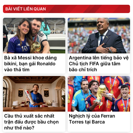
BÀI VIẾT LIÊN QUAN
Bạt phủ xe ô tô cao cấp,
Xe đạp điện trợ lực G-
tráng nhôm 03 lớp
Force C14 gấp gọn bỏ cốp
tiện lợi
392.000
9.900.000
đ
đ
325.000
7.092.000
Bà xã Messi khoe dáng
Argentina lên tiếng bảo vệ
đ
đ
bikini, bạn gái Ronaldo
Chủ tịch FIFA giữa tâm
Đã bán nhiều
Đang xem nhiều
vào thả tim
bão chỉ trích
G-FORCE VIETNA
Cầu thủ xuất sắc nhất
Nghịch lý của Ferran
trận đấu được bầu chọn
Torres tại Barca
như thế nào?