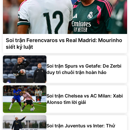
Soi trận Ferencvaros vs Real Madrid: Mourinho
siết kỷ luật
Soi trận Spurs vs Getafe: De Zerbi
duy trì chuỗi trận hoàn hảo
Soi trận Chelsea vs AC Milan: Xabi
Alonso tìm lời giải
Soi trận Juventus vs Inter: Thử