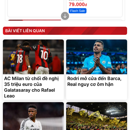
79.000
đ
Flash Sale
Unmute
Máy rửa xe cầm tay xịt rửa
cao áp có tạo bọt tuyết
BÀI VIẾT LIÊN QUAN
399.000
đ
Đã bán nhiều
AC Milan từ chối đề nghị
Rodri mở cửa đến Barca,
Bơm Lốp Kích Bình Ô Tô
35 triệu euro của
V2 4in1 MEDICAR –
Real nguy cơ ôm hận
12.000mAh
Galatasaray cho Rafael
2.690.000
đ
1.335.100
đ
Leao
Hot Deal