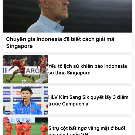
Chuyên gia Indonesia đã biết cách giải mã
Singapore
Yếu tố lịch sử khiến báo Indonesia
sợ thua Singapore
HLV Kim Sang Sik quyết lấy 3 điểm
trước Campuchia
5 trụ cột bất ngờ vắng mặt ở buổi
tập của tuyển VN