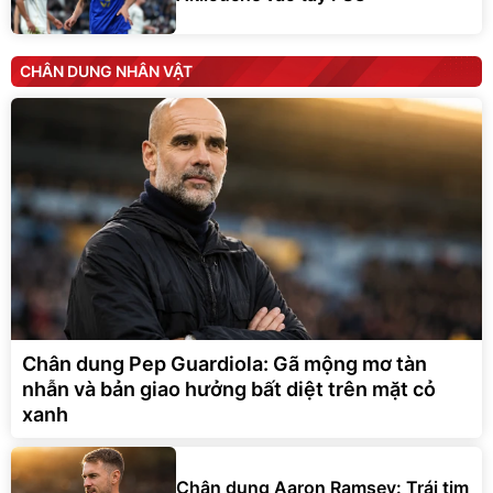
CHÂN DUNG NHÂN VẬT
Chân dung Pep Guardiola: Gã mộng mơ tàn
nhẫn và bản giao hưởng bất diệt trên mặt cỏ
xanh
Chân dung Aaron Ramsey: Trái tim