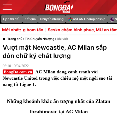
Lịch thi đấu
Kết quả
Chuyển nhượng
ASEAN Championship
N
Sesko chậm bình phục, MU an tâm nhờ tiền sử ít chấn th
Mới nhất:
Trang chủ
Tin Chuyển Nhượng
Bài viết
Vượt mặt Newcastle, AC Milan sắp
đón chữ ký chất lượng
06:10 10/04/2022
AC Milan đang cạnh tranh với
BongDa.com.vn
Newcastle United trong việc chiêu mộ một ngôi sao tài
năng từ Ligue 1.
Những khoảnh khắc ấn tượng nhất của Zlatan
Ibrahimovic tại AC Milan