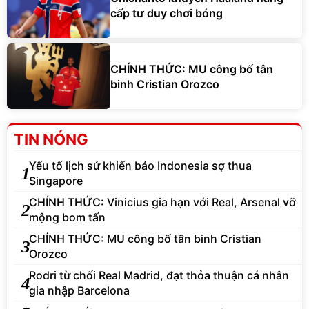
cấp tư duy chơi bóng
CHÍNH THỨC: MU công bố tân
binh Cristian Orozco
TIN NÓNG
Yếu tố lịch sử khiến báo Indonesia sợ thua
1
Singapore
CHÍNH THỨC: Vinicius gia hạn với Real, Arsenal vỡ
2
mộng bom tấn
CHÍNH THỨC: MU công bố tân binh Cristian
3
Orozco
Rodri từ chối Real Madrid, đạt thỏa thuận cá nhân
4
gia nhập Barcelona