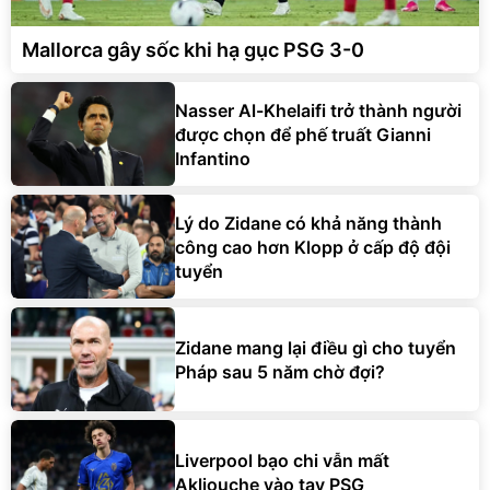
Mallorca gây sốc khi hạ gục PSG 3-0
Nasser Al-Khelaifi trở thành người
được chọn để phế truất Gianni
Infantino
Lý do Zidane có khả năng thành
công cao hơn Klopp ở cấp độ đội
tuyển
Zidane mang lại điều gì cho tuyển
Pháp sau 5 năm chờ đợi?
Liverpool bạo chi vẫn mất
Akliouche vào tay PSG