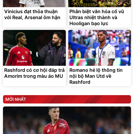
Vinicius đạt thỏa thuận
Phân biệt văn hóa cổ vũ
với Real, Arsenal ôm hận
Ultras nhiệt thành và
Hooligan bạo lực
Bạt phủ xe ô tô cao cấp,
Xe đạp điện trợ lực G-
tráng nhôm 03 lớp
Force C14 gấp gọn bỏ cốp
tiện lợi
392.000
9.900.000
đ
đ
325.000
7.092.000
đ
đ
Đã bán nhiều
Đang xem nhiều
Rashford có cơ hội đáp trả
Romano hé lộ thông tin
Amorim trong màu áo MU
nội bộ Man Utd về
G-FORCE VIETNA
Rashford
MỚI NHẤT