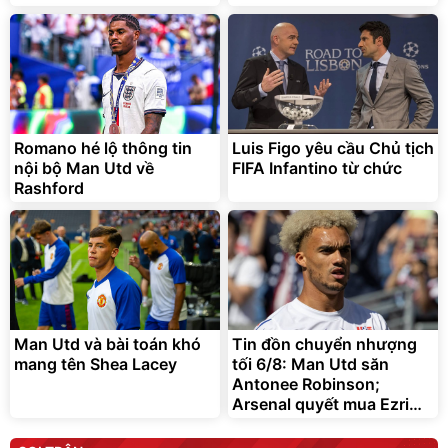
Romano hé lộ thông tin
Luis Figo yêu cầu Chủ tịch
nội bộ Man Utd về
FIFA Infantino từ chức
Rashford
Man Utd và bài toán khó
Tin đồn chuyển nhượng
mang tên Shea Lacey
tối 6/8: Man Utd săn
Antonee Robinson;
Arsenal quyết mua Ezri
Konsa