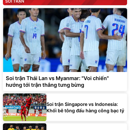
SOI TRẬN
Soi trận Thái Lan vs Myanmar: "Voi chiến"
hướng tới trận thắng tưng bừng
Soi trận Singapore vs Indonesia:
Khối bê tông đấu hàng công bạc tỷ