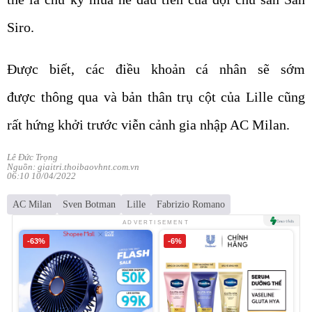
Siro.
Được biết, các điều khoản cá nhân sẽ sớm
được thông qua và bản thân trụ cột của Lille cũng
rất hứng khởi trước viễn cảnh gia nhập AC Milan.
Lê Đức Trọng
Nguồn: giaitri.thoibaovhnt.com.vn
06:10 10/04/2022
AC Milan
Sven Botman
Lille
Fabrizio Romano
ADVERTISEMENT
-63%
-6%