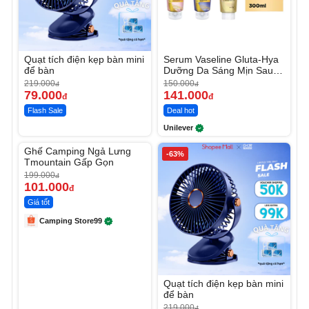
Quạt tích điện kẹp bàn mini
Serum Vaseline Gluta-Hya
để bàn
Dưỡng Da Sáng Mịn Sau 7
Ngày
219.000
150.000
đ
đ
79.000
141.000
đ
đ
Flash Sale
Deal hot
Unilever
Unmute
Ghế Camping Ngả Lưng
-49%
-63%
Tmountain Gấp Gọn
199.000
đ
101.000
đ
Giá tốt
Camping Store99
Quạt tích điện kẹp bàn mini
để bàn
219.000
đ