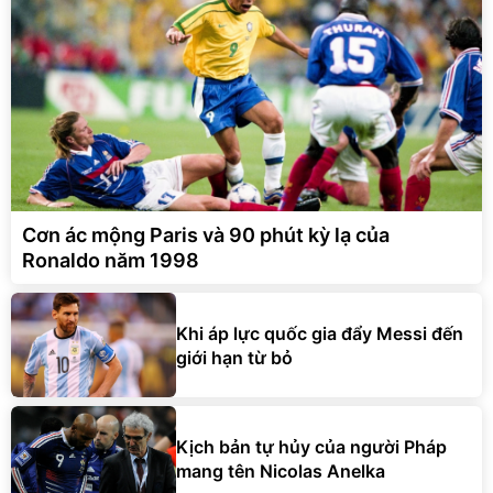
Cơn ác mộng Paris và 90 phút kỳ lạ của
Ronaldo năm 1998
Khi áp lực quốc gia đẩy Messi đến
giới hạn từ bỏ
Kịch bản tự hủy của người Pháp
mang tên Nicolas Anelka