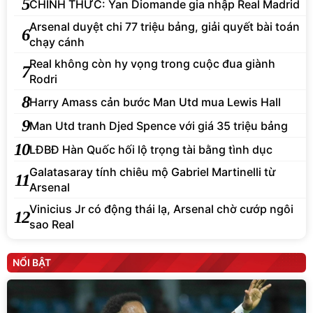
5
CHÍNH THỨC: Yan Diomande gia nhập Real Madrid
Arsenal duyệt chi 77 triệu bảng, giải quyết bài toán
6
chạy cánh
Real không còn hy vọng trong cuộc đua giành
7
Rodri
8
Harry Amass cản bước Man Utd mua Lewis Hall
9
Man Utd tranh Djed Spence với giá 35 triệu bảng
10
LĐBĐ Hàn Quốc hối lộ trọng tài bằng tình dục
Galatasaray tính chiêu mộ Gabriel Martinelli từ
11
Arsenal
Vinicius Jr có động thái lạ, Arsenal chờ cướp ngôi
12
sao Real
NỔI BẬT