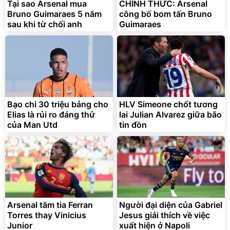
825.000
Tại sao Arsenal mua
CHÍNH THỨC: Arsenal
đ
Bruno Guimaraes 5 năm
công bố bom tấn Bruno
Flash Sale
sau khi từ chối anh
Guimaraes
Lót ghế ôtô, nâng lưng
chống nóng giúp thoải mái
trong di chuyển
295.000
Bạo chi 30 triệu bảng cho
HLV Simeone chốt tương
đ
Elias là rủi ro đáng thử
lai Julian Alvarez giữa bão
Đã bán nhiều
của Man Utd
tin đồn
Arsenal tăm tia Ferran
Người đại diện của Gabriel
Torres thay Vinicius
Jesus giải thích về việc
Junior
xuất hiện ở Napoli