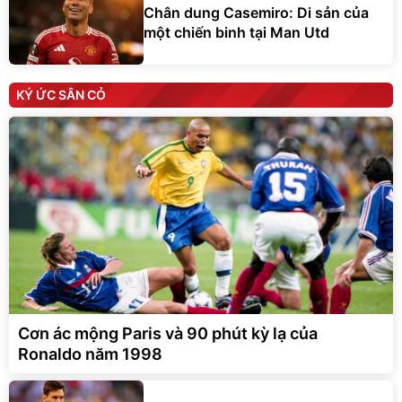
Chân dung Casemiro: Di sản của
một chiến binh tại Man Utd
KÝ ỨC SÂN CỎ
Cơn ác mộng Paris và 90 phút kỳ lạ của
Ronaldo năm 1998