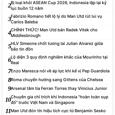
Bị loại khỏi ASEAN Cup 2026, Indonesia lặp lại kỷ
2
lục buồn 12 năm
Fabrizio Romano tiết lộ lý do Man Utd rút lui vụ
3
Carlos Baleba
CHÍNH THỨC! Man Utd bán Radek Vitek cho
4
Middlesbrough
HLV Simeone chốt tương lai Julian Alvarez giữa
5
bão tin đồn
Lộ diện 3 quy định nghiêm khắc của Mourinho tại
6
Real
7
Enzo Maresca nói về áp lực khi kế vị Pep Guardiola
8
Roma chuyển hướng sang Gittens của Chelsea
9
Arsenal tăm tia Ferran Torres thay Vinicius Junior
Chuyên gia chỉ trích khi Indonesia "hoàn toàn sụp
10
đổ" trước Việt Nam và Singapore
11
Man Utd đón tín hiệu tích cực từ Benjamin Sesko