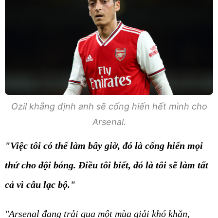
Ozil khẳng định anh sẽ cống hiến hết mình cho
Arsenal.
"Việc tôi có thể làm bây giờ, đó là cống hiến mọi
thứ cho đội bóng. Điều tôi biết, đó là tôi sẽ làm tất
cả vì câu lạc bộ."
"Arsenal đang trải qua một mùa giải khó khăn,