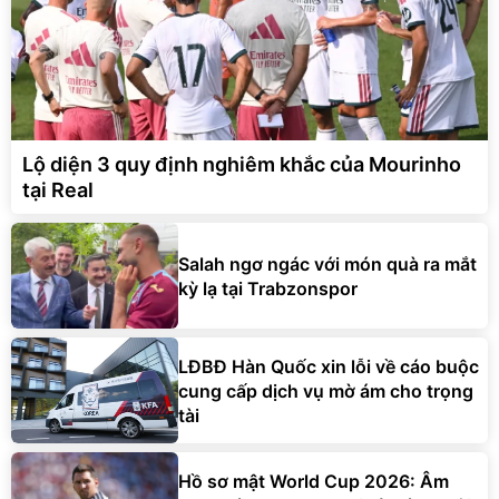
Lộ diện 3 quy định nghiêm khắc của Mourinho
tại Real
Salah ngơ ngác với món quà ra mắt
kỳ lạ tại Trabzonspor
LĐBĐ Hàn Quốc xin lỗi về cáo buộc
cung cấp dịch vụ mờ ám cho trọng
tài
Hồ sơ mật World Cup 2026: Âm