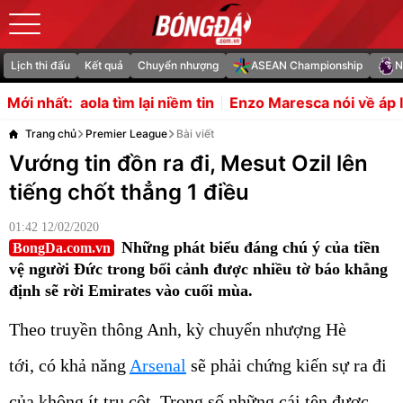
Lịch thi đấu
Kết quả
Chuyển nhượng
ASEAN Championship
N
niềm tin
Enzo Maresca nói về áp lực khi kế vị Pep Guardi
Mới nhất:
Trang chủ
Premier League
Bài viết
Vướng tin đồn ra đi, Mesut Ozil lên
tiếng chốt thẳng 1 điều
01:42 12/02/2020
Những phát biểu đáng chú ý của tiền
BongDa.com.vn
vệ người Đức trong bối cảnh được nhiều tờ báo khẳng
định sẽ rời Emirates vào cuối mùa.
Theo truyền thông Anh, kỳ chuyển nhượng Hè
tới, có khả năng
Arsenal
sẽ phải chứng kiến sự ra đi
của không ít trụ cột. Trong số những cái tên được