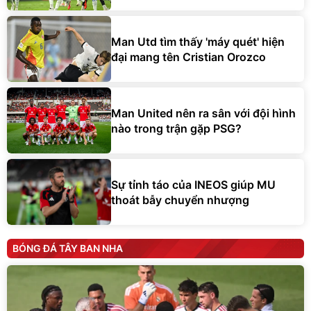
Man Utd tìm thấy 'máy quét' hiện
đại mang tên Cristian Orozco
Man United nên ra sân với đội hình
nào trong trận gặp PSG?
Sự tỉnh táo của INEOS giúp MU
thoát bẫy chuyển nhượng
BÓNG ĐÁ TÂY BAN NHA