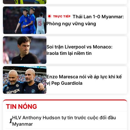
Thái Lan 1-0 Myanmar:
Phòng ngự vững vàng
Soi trận Liverpool vs Monaco:
Iraola tìm lại niềm tin
Enzo Maresca nói về áp lực khi kế
vị Pep Guardiola
TIN NÓNG
HLV Anthony Hudson tự tin trước cuộc đối đầu
1
Myanmar