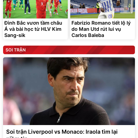
Đình Bắc vươn tầm châu
Fabrizio Romano tiết lộ lý
Á và bài học từ HLV Kim
do Man Utd rút lui vụ
Sang-sik
Carlos Baleba
SOI TRẬN
Soi trận Liverpool vs Monaco: Iraola tìm lại