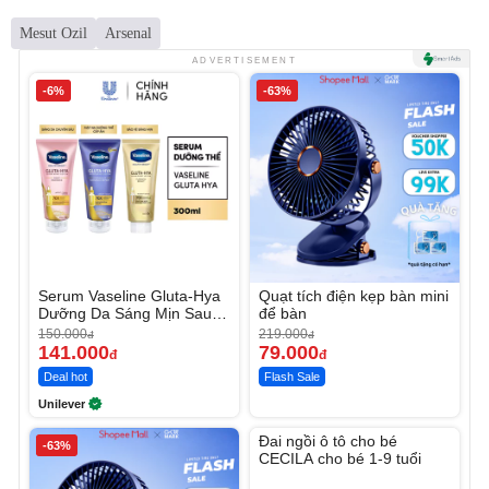
Mesut Ozil
Arsenal
ADVERTISEMENT
-6%
-63%
Serum Vaseline Gluta-Hya
Quạt tích điện kẹp bàn mini
Dưỡng Da Sáng Mịn Sau 7
để bàn
Ngày
150.000
219.000
đ
đ
141.000
79.000
đ
đ
Deal hot
Flash Sale
Unilever
Unmute
Đai ngồi ô tô cho bé
-63%
CECILA cho bé 1-9 tuổi