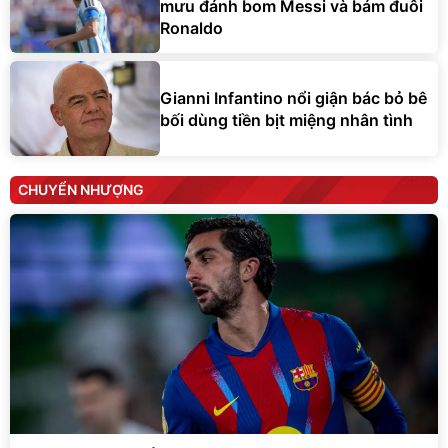
mưu đánh bom Messi và bám đuôi
Ronaldo
Gianni Infantino nổi giận bác bỏ bê
bối dùng tiền bịt miệng nhân tình
CHUYỂN NHƯỢNG