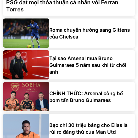
PSG đạt mọi thỏa thuận cá nhân với Ferran
Torres
Roma chuyển hướng sang Gittens
của Chelsea
Tại sao Arsenal mua Bruno
Guimaraes 5 năm sau khi từ chối
anh
CHÍNH THỨC: Arsenal công bố
bom tấn Bruno Guimaraes
Bạo chi 30 triệu bảng cho Elias là
rủi ro đáng thử của Man Utd