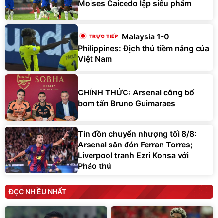
Moises Caicedo lập siêu phẩm
Malaysia 1-0
Philippines: Địch thủ tiềm năng của
Việt Nam
CHÍNH THỨC: Arsenal công bố
bom tấn Bruno Guimaraes
Tin đồn chuyển nhượng tối 8/8:
Arsenal săn đón Ferran Torres;
Liverpool tranh Ezri Konsa với
Pháo thủ
ĐỌC NHIỀU NHẤT