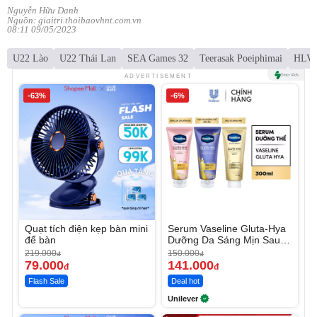
Nguyễn Hữu Danh
Nguồn: giaitri.thoibaovhnt.com.vn
08:11 09/05/2023
U22 Lào
U22 Thái Lan
SEA Games 32
Teerasak Poeiphimai
HLV I
ADVERTISEMENT
-63%
-6%
Quạt tích điện kẹp bàn mini
Serum Vaseline Gluta-Hya
để bàn
Dưỡng Da Sáng Mịn Sau 7
Ngày
219.000
150.000
đ
đ
79.000
141.000
đ
đ
Flash Sale
Deal hot
Unilever