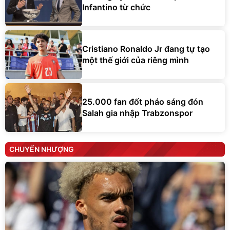
Infantino từ chức
Cristiano Ronaldo Jr đang tự tạo
một thế giới của riêng mình
25.000 fan đốt pháo sáng đón
Salah gia nhập Trabzonspor
CHUYỂN NHƯỢNG