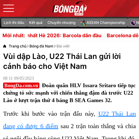
Lịch thi đấu
Kết quả
Chuyển nhượng
ASEAN Championship
N
Hè 2026: Barcola dẫn đầu
Barcelona dễ nếm trái đắng vì
Mới nhất:
Trang chủ
Bóng đá Nam
Bài viết
Vùi dập Lào, U22 Thái Lan gửi lời
cảnh báo cho Việt Nam
08:11 09/05/2023
Đoàn quân HLV Issara Sritaro tiếp tục
BongDa.com.vn
chứng tỏ sức mạnh với chiến thắng đậm đà trước U22
Lào ở lượt trận thứ 4 bảng B SEA Games 32.
Trước khi bước vào trận đấu này,
U22 Thái Lan
đang có được 6 điểm
sau 2 trận toàn thắng và chia
sẻ ngôi đầu bảng cùng U22 Việt Nam. Trong khi đó,