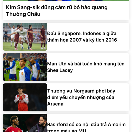
Kim Sang-sik dũng cảm rũ bỏ hào quang
Thường Châu
Đấu Singapore, Indonesia giữa
thảm họa 2007 và kỳ tích 2016
Man Utd và bài toán khó mang tên
Shea Lacey
Thương vụ Norgaard phơi bày
điểm yếu chuyển nhượng của
Arsenal
Rashford có cơ hội đáp trả Amorim
trong màu áo MU