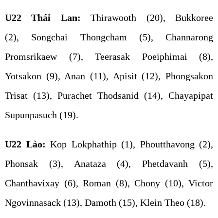
U22 Thái Lan:
Thirawooth
(20), Bukkoree
(2), Songchai Thongcham (5), Channarong
Promsrikaew (7), Teerasak Poeiphimai (8),
Yotsakon (9), Anan (11), Apisit (12), Phongsakon
Trisat (13), Purachet Thodsanid (14), Chayapipat
Supunpasuch (19).
U22 Lào:
Kop Lokphathip (1), Phoutthavong (2),
Phonsak (3), Anataza (4), Phetdavanh (5),
Chanthavixay (6), Roman (8), Chony (10), Victor
Ngovinnasack (13), Damoth (15), Klein Theo (18).