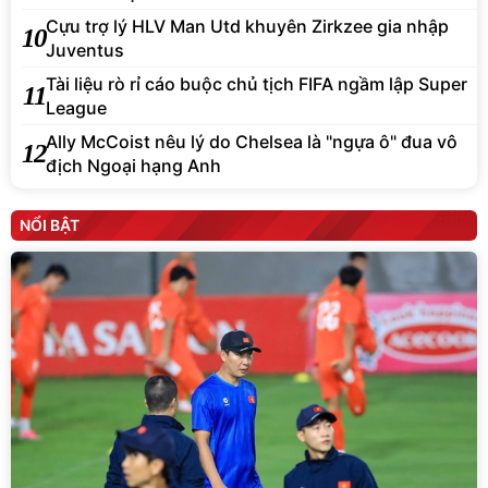
Cựu trợ lý HLV Man Utd khuyên Zirkzee gia nhập
10
Juventus
Tài liệu rò rỉ cáo buộc chủ tịch FIFA ngầm lập Super
11
League
Ally McCoist nêu lý do Chelsea là "ngựa ô" đua vô
12
địch Ngoại hạng Anh
NỔI BẬT