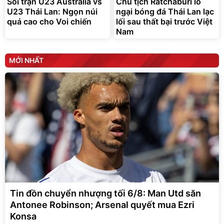
Soi trận U23 Australia vs
Chủ tịch Ratchaburi lo
U23 Thái Lan: Ngọn núi
ngại bóng đá Thái Lan lạc
quá cao cho Voi chiến
lối sau thất bại trước Việt
Nam
MỚI NHẤT
Tin đồn chuyển nhượng tối 6/8: Man Utd săn
Antonee Robinson; Arsenal quyết mua Ezri
Konsa