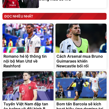
ĐỌC NHIỀU NHẤT
Romano hé lộ thông tin
Cách Arsenal mua Bruno
nội bộ Man Utd về
Guimaraes khiến
Rashford
Newcastle bối rối
Tuyển Việt Nam đập tan
Bom tấn Barcola sẽ kích
ảo tưởng về đội hình B
hoạt hiệu ứng domino tại