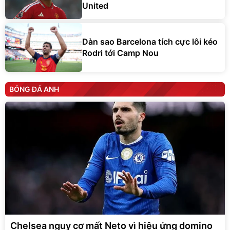
United
Dàn sao Barcelona tích cực lôi kéo
Rodri tới Camp Nou
BÓNG ĐÁ ANH
Chelsea nguy cơ mất Neto vì hiệu ứng domino