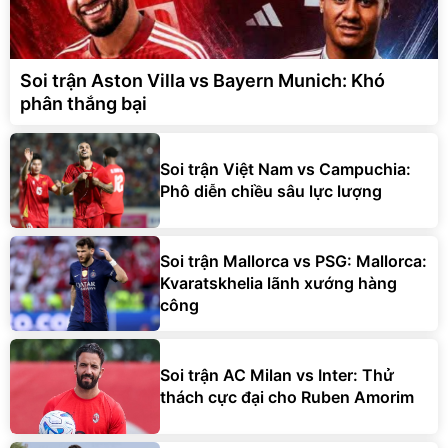
Soi trận Aston Villa vs Bayern Munich: Khó
phân thắng bại
Soi trận Việt Nam vs Campuchia:
Phô diễn chiều sâu lực lượng
Soi trận Mallorca vs PSG: Mallorca:
Kvaratskhelia lãnh xướng hàng
công
Soi trận AC Milan vs Inter: Thử
thách cực đại cho Ruben Amorim