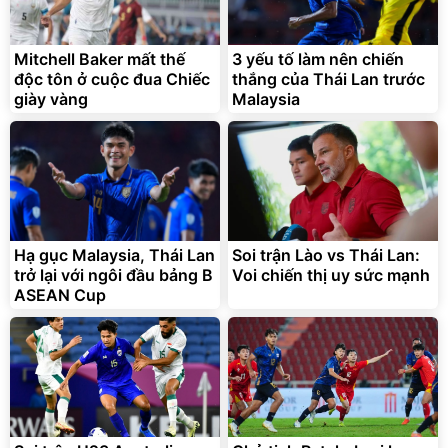
Mitchell Baker mất thế
3 yếu tố làm nên chiến
độc tôn ở cuộc đua Chiếc
thắng của Thái Lan trước
giày vàng
Malaysia
Bạt phủ xe ô tô cao cấp,
Xe đạp điện trợ lực G-
tráng nhôm 03 lớp
Force C14 gấp gọn bỏ cốp
tiện lợi
392.000
9.900.000
đ
đ
325.000
7.092.000
Hạ gục Malaysia, Thái Lan
đ
Soi trận Lào vs Thái Lan:
đ
trở lại với ngôi đầu bảng B
Voi chiến thị uy sức mạnh
Đã bán nhiều
Đang xem nhiều
ASEAN Cup
G-FORCE VIETNA