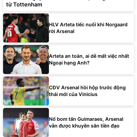
từ Tottenham
HLV Arteta tiếc nuối khi Norgaard
rời Arsenal
Arteta an toàn, ai dễ mất việc nhất
Ngoại hạng Anh?
CĐV Arsenal hồi hộp trước động
thái mới của Vinicius
Nổ bom tấn Guimaraes, Arsenal
vẫn được khuyên săn tiền đạo